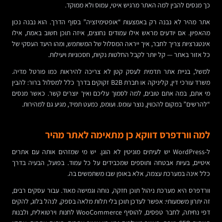
כך מנסים להבין למה האתר מרגיש איטי, עמוס ולא ממוקד.
אתר מהיר לא נבנה רק באמצעות “אופטימיזציה” בסוף הדרך. הוא נבנה נכון
מהאפיון. אם יודעים מראש אילו עמודים נחוצים, איזה תוכן חשוב באמת, אילו
אינטגרציות צריך לחבר, איך ייראה המסלול של המשתמש, ומהו היעד העסקי של
כל אזור באתר — קל יותר לקבל החלטות נקיות, חסכוניות ויעילות.
למשל, בניית אתר תדמית לעסק קטן לא צריכה להיראות כמו פורטל מדיה.
משרד עורכי דין, קליניקה או חברת B2B זקוקים בדרך כלל למסלול ברור: להבין
מי אתם, במה אתם טובים, למה לסמוך עליכם ואיך יוצרים קשר. כאשר מנסים
“להרשים” במקום להכווין, נוצר עומס. ועומס, כמעט תמיד, מגיע גם למהירות.
למה וורדפרס דווקא כן מתאימה לאתר מהיר
ל-WordPress יש לעיתים מוניטין לא הוגן. יש מי שמזהים אותה עם אתרים
איטיים, בעיות אבטחה ותוספים שמכבידים על כל עמוד. בפועל, הבעיה בדרך
כלל אינה במערכת עצמה, אלא באופן שבו משתמשים בה.
וורדפרס היא מערכת ניהול תוכן חזקה, נוחה וגמישה מאוד. עבור עסקים רבים,
זה יתרון משמעותי: אפשר לעדכן תוכן בלי תלות מלאה בספק, לנהל בלוג, להקים
דפי נחיתה, לחבר טפסים, להוסיף WooCommerce לחנות וירטואלית, ולבנות