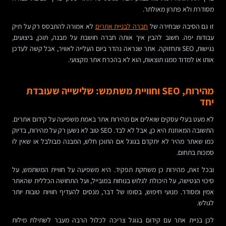
מסודרת ולא פתרון מאולתר.
זו גם הסיבה שבחירה של
חברה לבניית אתרים
לא אמורה להתבסס רק על תיק
עבודות יפה. חשוב להבין איך אותה חברה חושבת על מבנה, תוכן, ביצועים,
נגישות, SEO ותחזוקה. אתר שנראה נהדר ביום העלייה לאוויר, אבל קשה לעדכן
אותו או למדוד ממנו תוצאות, הוא לא בהכרח אתר מקצועי.
מהירות, SEO וחוויית משתמש: שלישייה שעובדת
יחד
לא מעט בעלי עסקים שואלים אם מהירות אתר באמת משפיעה על קידום אתרים.
התשובה המאוזנת היא כן, אבל לא לבד. SEO טוב לא נשען רק על מהירות, בדיוק
כמו שאתר מהיר לא יתקדם בגוגל אם התוכן חלש, המבנה מבולבל או שאין לו
סמכות בתחום.
ובכל זאת, מהירות כן משחקת תפקיד. היא משפיעה על חוויית המשתמש, על
סיכוי הנטישה, על היכולת לגלוש בנוחות במובייל, ועל התחושה הכללית שהאתר
אמין ומסודר. מנועי חיפוש, בסופו של דבר, מנסים להעדיף חוויות טובות יותר
לגולש.
לכן בניית אתר עם קידום בגוגל צריכה לכלול הרבה מעבר לשתילת מילות