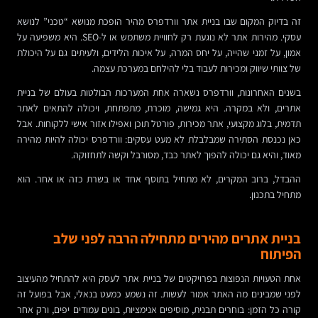
זה בדיוק המקום שבו בניית אתר וורדפרס מהיר הופכת מנושא “טכני” לנושא
עסקי. מהירות אתר לא נוגעת רק לחוויית משתמש או ל-SEO. היא משפיעה על
אמון, על זמני שהייה, על יחס המרה, על איכות הלידים, ולעיתים גם על היכולת
של צוותי שיווק ומכירות לעבוד בלי להילחם במערכת עצמה.
בשנים האחרונות, וורדפרס נשארה אחת המערכות הבולטות בעולם של בניית
אתרים, ולא במקרה. היא גמישה, מוכרת, מתפתחת, ויכולה להתאים לאתר
תדמית, בלוג מקצועי, אתר מכירות, פורטל תוכן ואפילו אזור אישי ללקוחות. אבל
כאן נכנסת הסתירה שמבלבלת לא מעט עסקים: וורדפרס יכולה להיות מהירה
מאוד, והיא גם יכולה להפוך לאתר כבד, מסורבל וקשה לתחזוקה.
ההבדל, ברוב המקרים, לא מתחיל בתוסף אחד או בשרת כזה או אחר. הוא
מתחיל בתכנון.
בניית אתרים מהירים מתחילה הרבה לפני שלב
הפיתוח
אחת הטעויות הנפוצות בפרויקטים של בניית אתר לעסק היא להתחיל מהעיצוב
לפני שמבינים מה האתר אמור לעשות. זה נשמע כמעט בנאלי, אבל בפועל זה
קורה כל הזמן: בוחרים תבנית, מוסיפים אנימציות, בונים עמודים יפים, ורק אחר