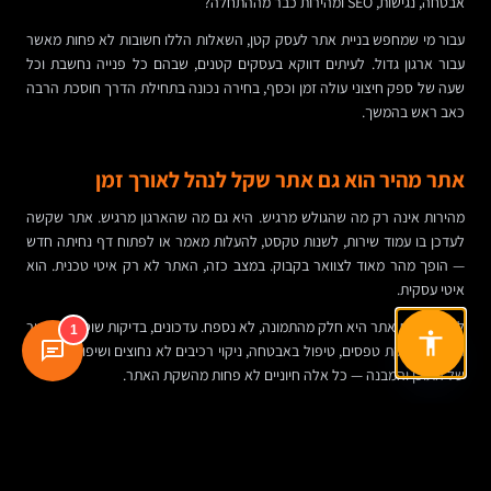
אבטחה, נגישות, SEO ומהירות כבר מההתחלה?
עבור מי שמחפש בניית אתר לעסק קטן, השאלות הללו חשובות לא פחות מאשר
עבור ארגון גדול. לעיתים דווקא בעסקים קטנים, שבהם כל פנייה נחשבת וכל
שעה של ספק חיצוני עולה זמן וכסף, בחירה נכונה בתחילת הדרך חוסכת הרבה
כאב ראש בהמשך.
אתר מהיר הוא גם אתר שקל לנהל לאורך זמן
מהירות אינה רק מה שהגולש מרגיש. היא גם מה שהארגון מרגיש. אתר שקשה
לעדכן בו עמוד שירות, לשנות טקסט, להעלות מאמר או לפתוח דף נחיתה חדש
— הופך מהר מאוד לצוואר בקבוק. במצב כזה, האתר לא רק איטי טכנית. הוא
איטי עסקית.
לכן תחזוקת אתר היא חלק מהתמונה, לא נספח. עדכונים, בדיקות שוטפות, ניטור
1
תקלות, בדיקת טפסים, טיפול באבטחה, ניקוי רכיבים לא נחוצים ושיפור מתמשך
של התוכן והמבנה — כל אלה חיוניים לא פחות מהשקת האתר.
במילים אחרות, הקמת אתר אינטרנט אינה פרויקט חד-פעמי אלא תשתית
מתפתחת. כאשר בונים אותה היטב, היא יכולה לשרת שיווק, מכירות, תוכן, שירות
לקוחות ומיתוג לאורך זמן. כאשר בונים מהר מדי או בלי חשיבה מערכתית, היא
עלולה להפוך למשהו שנראה טוב במצגת ומכביד ביומיום.