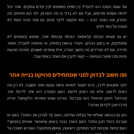
עוד טעות נפוצה היא להפריד בין חוויית משתמש לבין יעדים עסקיים. אתר יכול
להיות אסתטי ומרשים, אבל אם לא ברור בו מה השירות, למי הוא מתאים, מה
היתרון, ומה הצעד הבא — הוא יתקשה לייצר פניות. גם אתר מהיר מאוד לא
מפצה על מסר חלש.
יש גם טעויות טכניות קלאסיות: הזנחת אבטחת אתר, שימוש בתוספים לא
מתוחזקים, אי ביצוע גיבויים, היעדר נגישות בסיסית, אי התאמה למובייל, וחוסר
מדידה. אם לא מגדירים מה נחשב המרה, אילו עמודים חשובים, מאיפה מגיעות
פניות ומה שיעור הנטישה — קשה להבין אם האתר באמת עובד.
מה חשוב לבדוק לפני שמתחילים פרויקט בניית אתר
לפני שיוצאים לדרך, כדאי לעצור לשיחה פחות נוצצת ויותר חשובה. לא רק מה
רוצים לראות, אלא מה רוצים להשיג. האם המטרה היא יותר לידים? יותר
מכירות? חיזוק תדמית? גיוס עובדים? הורדת עומס משירות הלקוחות? יצירת
מרכז תוכן לקידום אורגני?
כאן גם נכנסות שאלות של בעלות ושליטה. האם קל לעדכן את האתר? האם יש
מערכת ניהול תוכן נוחה? האם האתר נבנה באופן שיאפשר שינויים בהמשך?
האם קיימת שקיפות לגבי תוספים, רישיונות, אחסון ותחזוקה? האם יש חשיבה על