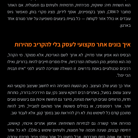
הוא תשתית חיה: שיווקית, מכירתית, תדמיתית ולעיתים גם תפעולית. אם האתר
מחובר ל-CRM, תומך בקמפיינים, אוסף לידים, מציג מקרי בוחן, מאפשר גיוס
עובדים או כולל אזור לקוחות — כל בעיית ביצועים משפיעה על יותר מגורם אחד
בארגון.
איך בונים אתר מקצועי לעסק בלי להקריב מהירות
הבסיס הוא אפיון אתר מדויק. לא ארוך לשם האריכות, אלא ממוקד. מי הקהל,
מה הוא מחפש, מהן הפעולות המרכזיות, אילו מסרים חייבים להיות ברורים, ואילו
רכיבים טכנולוגיים באמת נדרשים. זו השאלה שצריכה להגיע לפני “איזו תבנית
הכי יפה”.
אחר כך מגיע שלב העיצוב. כאן הטעות השכיחה היא לחשוב שעיצוב מקצועי הוא
עיצוב עמוס. בפועל, באתרים רבים דווקא עיצוב נקי, עם היררכיה ברורה, כותרות
חדות, מרווחים טובים וקריאות מצוינת, מייצר גם תחושת איכות וגם ביצועים טובים
יותר. אתר רספונסיבי, או במילים פשוטות אתר מותאם למובייל, חייב להיות
מתוכנן קודם כל לשימוש נוח. לא רק להיראות טוב במסך קטן, אלא לעבוד טוב.
מהירות אתר קשורה גם לבחירות תשתיתיות: אחסון אתרים איכותי, קאשינג,
דחיסת קבצים, טעינה חכמה של תמונות, ולעיתים שימוש ב-CDN. לא כל אתר
צריך את אותה רמת מורכבות, אבל כמעט כל אתר עסקי צריך סביבת עבודה