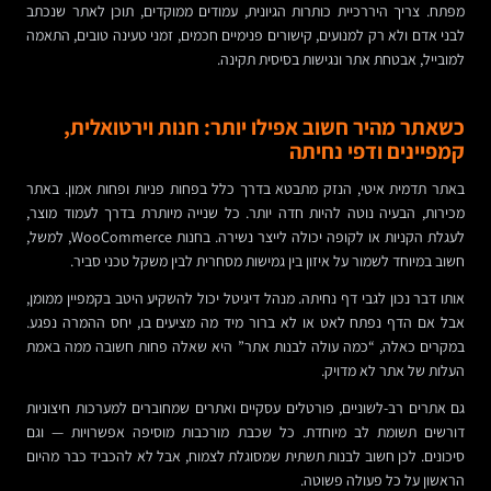
מפתח. צריך היררכיית כותרות הגיונית, עמודים ממוקדים, תוכן לאתר שנכתב
לבני אדם ולא רק למנועים, קישורים פנימיים חכמים, זמני טעינה טובים, התאמה
למובייל, אבטחת אתר ונגישות בסיסית תקינה.
כשאתר מהיר חשוב אפילו יותר: חנות וירטואלית,
קמפיינים ודפי נחיתה
באתר תדמית איטי, הנזק מתבטא בדרך כלל בפחות פניות ופחות אמון. באתר
מכירות, הבעיה נוטה להיות חדה יותר. כל שנייה מיותרת בדרך לעמוד מוצר,
לעגלת הקניות או לקופה יכולה לייצר נשירה. בחנות WooCommerce, למשל,
חשוב במיוחד לשמור על איזון בין גמישות מסחרית לבין משקל טכני סביר.
אותו דבר נכון לגבי דף נחיתה. מנהל דיגיטל יכול להשקיע היטב בקמפיין ממומן,
אבל אם הדף נפתח לאט או לא ברור מיד מה מציעים בו, יחס ההמרה נפגע.
במקרים כאלה, “כמה עולה לבנות אתר” היא שאלה פחות חשובה ממה באמת
העלות של אתר לא מדויק.
גם אתרים רב-לשוניים, פורטלים עסקיים ואתרים שמחוברים למערכות חיצוניות
דורשים תשומת לב מיוחדת. כל שכבת מורכבות מוסיפה אפשרויות — וגם
סיכונים. לכן חשוב לבנות תשתית שמסוגלת לצמוח, אבל לא להכביד כבר מהיום
הראשון על כל פעולה פשוטה.