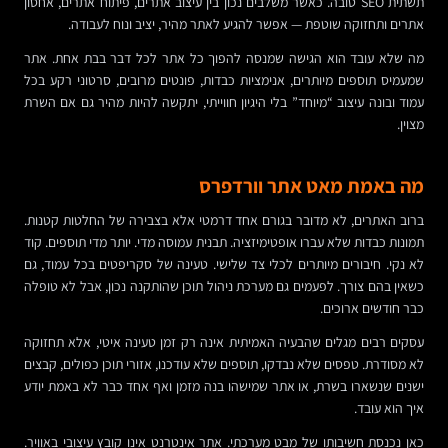
תשתית SEO טובה. כאשר משלבים נכון בין עיצוב אתרים, פיתוח אתרים, אחסון
אתרים ותחזוקה שוטפת — אפשר להגיע לאתר מהיר, יציב ונוח לעבודה.
מה שלא עובד הוא הגישה שמנסה להפוך כל אתר לכל דבר בבת אחת. אתר
שמעמיס תוספים מיותרים, אנימציות כבדות, פונטים מרובים, סרטוני רקע בכל
עמוד ובונה עיצוב “מיוחד” בלי היגיון חווייתי, יתקשה להיות מהיר גם אם השרת
מצוין.
מה באמת מאט אתר וורדפרס
ברוב האתרים, לא מדובר בגורם אחד דרמטי אלא בצבירה של החלטות קטנות.
תמונות כבדות שלא עברו אופטימיזציה. תבנית עמוסה מדי. יותר מדי תוספים. קוד
לא נקי. חיבורים מיותרים לכלי צד שלישי. טעינה של סקריפטים בכל עמוד, גם
כשאין בהם צורך. לפעמים גם מערכת ניהול תוכן שהותקנה נכון, אבל לא טופלה
כבר חודשים ארוכים.
עסקים רבים מגלים שהבעיה האמיתית אינה רק זמן טעינה איטי, אלא תחזוקה
לא מסודרת. טפסים שלא נבדקו, תוספים שלא עודכנו, אזורי תוכן כפולים, קבצים
ישנים שנשארו בשרת, או אתר שמישהו בנה מזמן ואף אחד כבר לא באמת יודע
איך הוא עובד.
כאן נכנסת חשיבותו של מבט מערכתי. אתר אינטרנט אינו קובץ עיצובי באוויר.