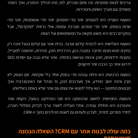
צריכים לצאת ממטרות: מה אתם מוכרים, למי, מהו תהליך ההמרה, ואיך האתר
משתלב עם מערך השיווק והמכירות.
הטעות השנייה היא להעמיס. יותר מדי תוספים, יותר מדי אוטומציות, יותר מדי
שדות בטופס, יותר מדי מסכים. מערכת עמוסה אולי נראית “מתקדמת”, אבל
במקרים רבים היא פשוט מקשה על המשתמשים ועל הצוות.
הטעות השלישית היא להזניח קידום אורגני. בניית אתר עם קידום בגוגל אינה רק
כתיבת מטא-תגים. מדובר במבנה נכון, היררכיית תוכן, מהירות, התאמה למובייל,
כתובות ידידותיות, תוכן איכותי ונגישות בסיסית. אתר שלא נבנה עם יסודות SEO
ידרוש אחר כך הרבה יותר תיקונים.
הטעות הרביעית היא תלות גבוהה מדי בספק אחד בלי שקיפות. אם העסק לא
מבין איפה יושב המידע, איך מעדכנים תוכן, מי מנהל את האינטגרציה ואיך
מבצעים תחזוקה — הוא עלול למצוא את עצמו עם אתר שלא באמת בשליטתו.
והטעות החמישית: לחשוב שההשקה היא סוף הפרויקט. בפועל, הקמת אתר
אינטרנט היא תחילת עבודה. אחרי העלייה לאוויר צריך לבדוק מסלולי המרה,
לחדד מסרים, למדוד, לעדכן ולעתים גם לשנות תהליכים בתוך ה-CRM.
כמה עולה לבנות אתר עם CRM? השאלה הנכונה
מעט אחרת