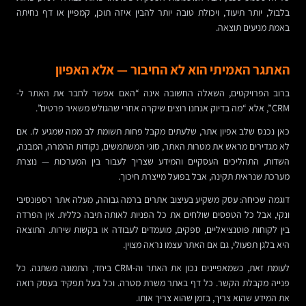
בלבול, יותר תיעוד, ויכולת טובה יותר להבין איזה תוכן, קמפיין או דף נחיתה
באמת מניעים תוצאה.
האתגר האמיתי הוא לא החיבור — אלא האפיון
ברוב הפרויקטים, השאלה החשובה אינה “האם אפשר לחבר את האתר ל-
CRM”, אלא “מה בדיוק אנחנו רוצים שיקרה אחרי שהגולש משאיר פרטים”.
כאן נכנס שלב אפיון אתר, שלעתים מקבל פחות תשומת לב ממה שמגיע לו. אם
לא מגדירים מראש את מטרות האתר, סוגי המשתמשים, נקודות ההמרה, המבנה,
השדות, התהליכים העסקיים והמידע שצריך לעבור בין המערכות — נוצרת
מערכת שנראית תקינה, אבל בפועל מייצרת חיכוך.
דוגמה שכיחה: עסק משקיע בעיצוב אתרים ברמה גבוהה, מעלה אתר רספונסיבי
ונקי, אבל כל הטפסים שולחים את כל הפניות לאותה תיבה כללית. אין הפרדה
בין לקוחות פוטנציאליים, ספקים, מועמדים לעבודה או בקשות שירות. התוצאה
היא בלגן תפעולי, גם אם האתר עצמו נראה מצוין.
לעומת זאת, כשמאפיינים נכון את האתר וה-CRM ביחד, התמונה משתנה. כל
פנייה מקבלת הקשר. כל דף באתר משרת מטרה. וכל בעל תפקיד בעסק רואה
את המידע שהוא צריך, בזמן שהוא צריך אותו.