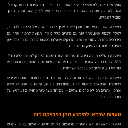
סומך על האתר, לא מוצא מידע או מסתבך במובייל — גם החיבור הכי מתקדם ל-
CRM לא יציל את התוצאה. UX טוב אינו רק “נעים לעין”; הוא מפחית חיכוך
ומוביל לפעולה.
השכבה השנייה היא תוכן. תוכן לאתר צריך לדבר בשפה של הלקוח, להסביר,
למקד ולבנות אמון. אתר יפה עם מסרים כלליים מדי יתקשה להמיר. אתר עם
היררכיה ברורה, עמודי שירותים מדויקים ושאלות נפוצות טובות, בדרך כלל ייתן
בסיס טוב יותר גם לשיווק וגם למכירות.
השכבה השלישית היא ביצועים. מהירות אתר חשובה לא רק לנוחות, אלא גם ל-
SEO וליחס המרה. אתרים כבדים, עם אנימציות מיותרות, תמונות לא מכווצות או
קוד לא נקי, עלולים לפגוע בכל השרשרת.
השכבה הרביעית היא אמינות תפעולית. טפסים חייבים לעבוד. נתונים צריכים
להישלח. הרשאות צריכות להיות מסודרות. גיבויים, עדכונים, אבטחת מידע
ואחסון אתרים הם לא פרטים שוליים — במיוחד כשהאתר מחזיק מידע רגיש של
פונים ולקוחות.
טעויות שכדאי להימנע מהן בפרויקט כזה
הטעות הראשונה היא להתחיל מהעיצוב בלי אסטרטגיה. עיצוב ובניית אתרים