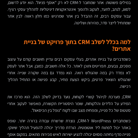
במילים פשוטות: אתר שמחובר ל-CRM לא רק “אוסף פניות”. הוא יודע לרשום,
לסווג, לנתב, לתעד, לעקוב ולהפוך אינטראקציות דיגיטליות לתהליך עסקי רציף.
עבור עסקים רבים, זה ההבדל בין אתר שמרגיש כמו חלון ראווה לבין אתר
שמתחיל לייצר סדר, מהירות ושליטה.
למה בכלל לשלב CRM בתוך פרויקט של בניית
אתרים?
כשמדברים על בניית אתרים, בעלי עסקים רבים עדיין חושבים קודם על עיצוב
מסכים, צבעים, תפריטים ותוכן לאתר. כל אלה חשובים, כמובן. אבל אתר לעסק
לא נמדד רק במה שהגולש רואה. הוא נמדד גם במה שקורה שנייה אחרי
שהגולש השאיר פרטים, ביקש הצעת מחיר, קבע פגישה או התחיל תהליך
רכישה.
CRM, מערכת לניהול קשרי לקוחות, נועד בדיוק לשלב הזה. הוא מרכז את
המידע על הלידים והלקוחות, שומר היסטוריית תקשורת, מאפשר לעקוב אחרי
סטטוס של כל פנייה, ומפחית מצב שבו לקוח “נופל בין הכיסאות”.
כשמחברים WordPress ל-CRM, נוצרת שרשרת עבודה ברורה יותר. טופס
באתר יכול לפתוח ליד אוטומטית. הורדת מדריך יכולה להפעיל תהליך שיווקי.
פנייה מדף נחיתה מסוים יכולה להגיע ישירות לאיש מכירות מתאים. במקום אוסף