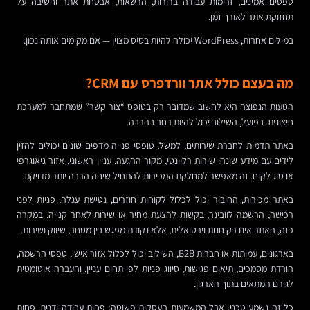
טפסים אמינים, זרימות עבודה ברורות, הרשאות, אבטחת אתר וחשיבה על
תחזוקת אתר לאורך זמן.
במילים אחרות, WordPress יכולה להיות בסיס מצוין — אם מקימים אותה נכון.
מה בעצם כולל אתר וורדפרס עם CRM?
הטעות הנפוצה היא לחשוב שמדובר רק בטופס “צור קשר” שמתחבר למערכת
חיצונית. בפועל, השילוב יכול להיות רחב בהרבה.
באתר תדמית לחברת שירותים, למשל, טופסי פנייה מדפים שונים יכולים להזין
לידים עם מידע שונה: שירות רלוונטי, מקור ההגעה, עניין ראשוני, אזור גיאוגרפי
או סוג לקוח. זה מאפשר למחלקת המכירות להתחיל שיחה הרבה יותר מדויקת.
באתר מכירות, החיבור יכול לכלול לקוחות חוזרים, נטישת עגלה, פניות לפני
רכישה, הרשמה לוובינר, בקשות להצעת מחיר או שירות לאחר קנייה. במקרה
כזה, האתר אינו רק חנות וירטואלית, אלא נקודת מפגש בין מסחר, שיווק ושירות.
בארגונים, עמותות או חברות B2B, השילוב יכול לכלול אזור אישי, טפסי הרשמה,
הורדת מסמכים, תיאום פגישות, סיווג פניות לפי תחום עניין, והעברה אוטומטית
לגורם המתאים בתוך הארגון.
כל זה נשמע טכני, אבל המשמעות העסקית פשוטה: פחות עבודה ידנית, פחות