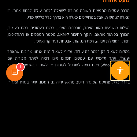
הרבה עסקים מחפשים תשובה מהירה לשאלה “כמה עולה לבנות אתר”. זו
שאלה לגיטימית, אבל בפרויקטים כאלה היא בדרך כלל כללית מדי.
העלות מושפעת מסוג האתר, מורכבות האפיון, כמות העמודים, רמת העיצוב,
הצורך בפיתוח מותאם, היקף החיבור ל-CRM, מספר הטפסים או התהליכים,
חנות וירטואלית אם יש, רמת הנגישות, אבטחה, תחזוקה ואחסון.
במקום לשאול רק “כמה זה עולה”, עדיף לשאול “מה אנחנו צריכים שהאתר
יעשה”. אתר תדמית עם טפסים חכמים אינו דומה לאתר מכירות עם
WooCommerce, ואינו דומה לפורטל לקוחות או לאתר רב-שפתי עם אזור
1
אישי.
בדרך כלל, פרויקט שמוגדר היטב מראש יהיה גם חסכוני יותר בטווח הארוך,
משום שהוא מפחית תיקונים, מעקפים ותוספות חירום בהמשך.
אתר עם CRM הוא גם כלי מיתוג — אבל לא רק
יש משהו מעניין באתרים מהסוג הזה: למרות שמדובר בפרויקט תפעולי לכאורה,
הוא משפיע גם על תדמית. אתר מסודר, מהיר, ברור, נגיש, מותאם למובייל
ומחובר נכון לתהליכי המשך, משדר עסק מאורגן יותר. לא כי יש עליו לוגו יפה,