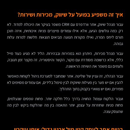
איך זה משפיע בפועל על שיווק, מכירות ושירות?
עבור מנהל שיווק, אתר וורדפרס עם CRM משפר בעיקר את היכולת למדוד. לא
רק כמה גולשים הגיעו, אלא אילו עמודים מייצרים פניות איכותיות, איזה תוכן
תורם ליחס המרה, ואילו מקורות תנועה מביאים תוצאות חלשות למרות עלות
גבוהה.
עבור מנהל מכירות, היתרון הוא במהירות ובבהירות. הליד לא מגיע כעוד מייל
כללי, אלא כרשומה מסודרת עם מקור, הקשר והיסטוריה. זה מקצר זמן תגובה,
ולעתים גם משפר את השיחה הראשונה.
עבור הנהלה, זה עניין של שליטה. אתר שמחובר למערכת ניהול לקוחות מאפשר
להבין אם יש פער בין פעילות שיווקית לבין טיפול בלידים, אם עמודים מסוימים לא
ממירים, ואם יש צווארי בקבוק בתוך התהליך.
ועבור הלקוח עצמו? החוויה בדרך כלל חלקה יותר. פחות טפסים שנעלמים,
פחות פניות שחוזרות על עצמן, יותר התאמה בין מה שהלקוח ביקש לבין מה
שהעסק עונה.
בניית אתר לעסק קטן מול ארגון גדול: אותו עיקרון,