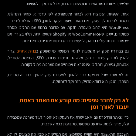
שלישי, ופיתוחים מותאמים. זו גמישות נהדרת, אבל גם מקור לטעויות.
אחת הטעויות הנפוצות היא לבחור פלטפורמה לפי טרנד או מחיר התחלתי,
במקום לפי תהליך עסקי. אם האתר מיועד בעיקר לתוכן, SEO והובלת לידים —
WordPress היא לרוב מועמדת חזקה. אם מדובר בחנות עם תהליכי מסחר
ממוקדים, ייתכן ש-WooCommerce או Shopify יתאימו יותר, תלוי בצורך. אם
יש מורכבות תפעולית גבוהה, לפעמים נדרש פיתוח אתרים מותאם יותר.
גם בבחירת ספק יש משמעות לניסיון המעשי. מי שעוסק ב
בניית אתרים
צריך
להבין לא רק עיצוב וביצוע, אלא גם זרימות עבודה, SEO, התאמה למובייל,
אבטחה, נגישות, ותהליכי אינטגרציה אמיתיים עם מערכות ניהול לקוחות.
זה לא אומר שכל פרויקט צריך להפוך למערכת ענק. להפך. בהרבה מקרים,
הפתרון הנכון הוא דווקא מדויק, רזה וקל לתחזוקה.
לא רק לחבר טפסים: מה קובע אם האתר באמת
יעבוד לאורך זמן
כדי שאתר וורדפרס עם CRM ישרת את העסק ולא יהפוך לעוד מערכת שמכבידה
עליו, צריך לבנות אותו עם משמעת מקצועית בכמה שכבות.
השכבה הראשונה היא חוויית משתמש. אם הגולש לא מבין מה מציעים לו, לא