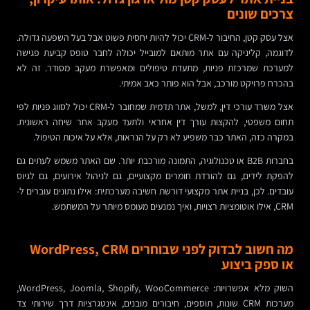
צרכים שונים
אצל עסק קטן, החיבור ל-CRM יכול להיות יחסית פשוט אבל בעל השפעה גדולה.
לדוגמה, קליניקה עם אתר מותאם למובייל יכולה לחבר טופס קביעת פגישה
למערכת שמרכזת פניות, מתעדת טיפולים ומאפשרת מעקב מסודר. זה לא
בהכרח פרויקט מורכב, אבל הוא פותר כאב אמיתי.
אצל משרד עורכי דין, למשל, אתר תדמית שמחובר ל-CRM יכול לסווג פניות לפי
תחום משפטי, להקצות עורך דין אחראי ולתעד מעקב אחר שיחה ראשונית.
במקרה כזה, האתר כבר משפיע לא רק על הנראות, אלא על איכות הטיפול.
בחברות B2B או טכנולוגיה, התמונה מורכבת יותר. שם האתר משמש לעתים גם
להפקת לידים, גם להורדת חומרים מקצועיים, גם לניהול אירועים, גם לגיוס
עובדים. לכן, בניית אתר מקצועי דורשת חשיבה מערכתית: אילו נתונים עוברים ל-
CRM, אילו אוטומציות רצויות, ואיך נמנעים מעומס מיותר על המשתמש.
מה חשוב לבדוק לפני שבוחרים WordPress, CRM
או ספק ביצוע
השוק מלא אפשרויות: WordPress, Joomla, Shopify, WooCommerce,
מערכות CRM שונות, תוספים, חיבורים מובנים, אינטגרציות דרך שירותי צד