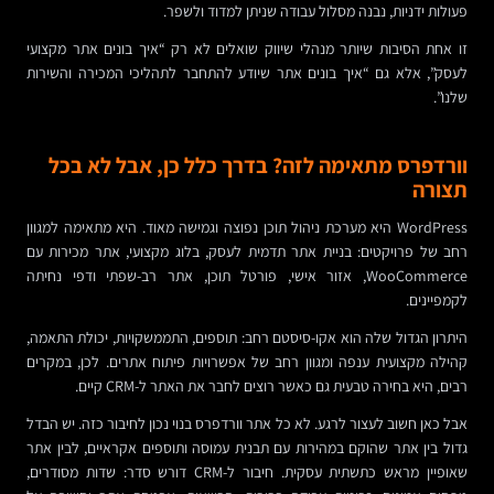
פעולות ידניות, נבנה מסלול עבודה שניתן למדוד ולשפר.
זו אחת הסיבות שיותר מנהלי שיווק שואלים לא רק “איך בונים אתר מקצועי
לעסק”, אלא גם “איך בונים אתר שיודע להתחבר לתהליכי המכירה והשירות
שלנו”.
וורדפרס מתאימה לזה? בדרך כלל כן, אבל לא בכל
תצורה
WordPress היא מערכת ניהול תוכן נפוצה וגמישה מאוד. היא מתאימה למגוון
רחב של פרויקטים: בניית אתר תדמית לעסק, בלוג מקצועי, אתר מכירות עם
WooCommerce, אזור אישי, פורטל תוכן, אתר רב-שפתי ודפי נחיתה
לקמפיינים.
היתרון הגדול שלה הוא אקו-סיסטם רחב: תוספים, התממשקויות, יכולת התאמה,
קהילה מקצועית ענפה ומגוון רחב של אפשרויות פיתוח אתרים. לכן, במקרים
רבים, היא בחירה טבעית גם כאשר רוצים לחבר את האתר ל-CRM קיים.
אבל כאן חשוב לעצור לרגע. לא כל אתר וורדפרס בנוי נכון לחיבור כזה. יש הבדל
גדול בין אתר שהוקם במהירות עם תבנית עמוסה ותוספים אקראיים, לבין אתר
שאופיין מראש כתשתית עסקית. חיבור ל-CRM דורש סדר: שדות מסודרים,