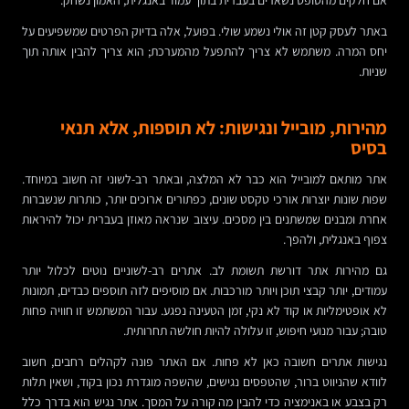
באתר לעסק קטן זה אולי נשמע שולי. בפועל, אלה בדיוק הפרטים שמשפיעים על
יחס המרה. משתמש לא צריך להתפעל מהמערכת; הוא צריך להבין אותה תוך
שניות.
מהירות, מובייל ונגישות: לא תוספות, אלא תנאי
בסיס
אתר מותאם למובייל הוא כבר לא המלצה, ובאתר רב-לשוני זה חשוב במיוחד.
שפות שונות יוצרות אורכי טקסט שונים, כפתורים ארוכים יותר, כותרות שנשברות
אחרת ומבנים שמשתנים בין מסכים. עיצוב שנראה מאוזן בעברית יכול להיראות
צפוף באנגלית, ולהפך.
גם מהירות אתר דורשת תשומת לב. אתרים רב-לשוניים נוטים לכלול יותר
עמודים, יותר קבצי תוכן ויותר מורכבות. אם מוסיפים לזה תוספים כבדים, תמונות
לא אופטימליות או קוד לא נקי, זמן הטעינה נפגע. עבור המשתמש זו חוויה פחות
טובה; עבור מנועי חיפוש, זו עלולה להיות חולשה תחרותית.
נגישות אתרים חשובה כאן לא פחות. אם האתר פונה לקהלים רחבים, חשוב
לוודא שהניווט ברור, שהטפסים נגישים, שהשפה מוגדרת נכון בקוד, ושאין תלות
רק בצבע או באנימציה כדי להבין מה קורה על המסך. אתר נגיש הוא בדרך כלל