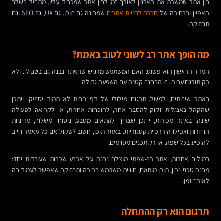
בין אתר שמשרת את הארגון לאורך זמן לבין אתר שמכביד עליו, מתחיל בשלב
האפיון ובבחירה של
חברה לבניית אתרים
שמבינה גם תוכן, גם UX, גם SEO וגם
תחזוקה.
מה הופך אתר רב לשוני לטוב באמת?
המדד הראשון הוא פשוט: האם המשתמש מרגיש שהאתר נבנה גם בשבילו, ולא
רק תורגם עבורו. זו הבחנה קטנה עם השפעה גדולה.
באתר שירותים, למשל, תרגום מילולי של דף הבית לא תמיד יספיק. ייתכן
שהקהל באנגלית זקוק להסבר אחר, להוכחות אחרות, או לקריאה לפעולה
שונה. באתר מכירות, ייתכן שצריך להתאים מטבע, ניסוחי משלוח, מדיניות
החזרות ואפילו היררכיית קטגוריות. באתר תוכן, חשוב לשקול אם כל מאמר חייב
להופיע בכל שפה, או רק תכנים מסוימים.
במילים אחרות, אתר רב-שפתי מוצלח נבנה על ארבע שכבות שעובדות יחד:
מבנה טכני נכון, תוכן מותאם, חוויית משתמש ברורה ותחזוקה שאפשר לעמוד בה
לאורך זמן.
תרגום הוא רק ההתחלה