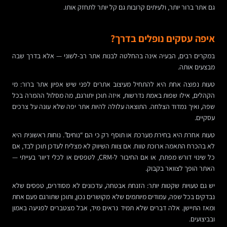
גם אתר ברור יותר, ולעיתים קרובות גם קל יותר לתחזק אותו.
איפה עסקים נופלים בדרך?
במקרים רבים, הבעיה אינה בהחלטה לבנות אתר רב-לשוני — אלא בדרך שבה
מבצעים אותה.
טעות נפוצה אחת היא להתחיל מעיצוב אתרים לפני שיש אפיון אתר ברור: מי
הקהלים, אילו שפות באמת נדרשות, איזה תוכן יתורגם, מה מסלול ההמרה בכל
שפה, ואיך נמדוד הצלחה. התוצאה עלולה להיות אתר יפה שלא עונה על צרכים
עסקיים.
טעות אחרת היא בחירת מערכת או תוסף רק כי הם “נוחים”. נוחות ראשונית היא
לא בהכרח התאמה ארוכת טווח. אם צוות השיווק לא מצליח לעדכן תוכן לבד, אם
כל שינוי דורש מפתח, או אם החיבור ל-CRM, לטפסים או לכלי דיוור בעייתי —
האתר הופך לצוואר בקבוק.
יש גם טעויות שקטות יותר: הזנחת אבטחה, עדכונים לא מסודרים, טפסים שלא
נבדקים בכל שפה, עמודים מיותמים שלא מקושרים נכון, ותוכן שתורגם פעם אחת
ומאז התיישן. אלה דברים שלא תמיד נראים מיד, אבל מצטברים לפגיעה באמון
ובביצועים.