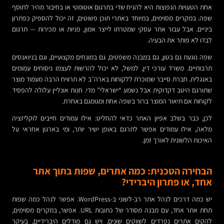
אחת הטעויות הנפוצות היא להניח שדי בתרגום אוטומטי או בחיבור מהיר לתוסף
שפה. במקרים מסוימים, במיוחד באתרי תוכן פשוטים, זה יכול להספיק כפתרון
ביניים. אבל עבור אתר עסקי שמטרתו לייצר אמון, פניות או מכירות — תרגום
לבדו לא פותר את הבעיה.
שפה נוגעת גם בטון, גם במבנה משפטים, גם במונחים מקצועיים, וגם בניואנסים
תרבותיים. משרד עורכי דין, למשל, לא יכול להרשות לעצמו ניסוחים עמומים
באנגלית. חברת סייבר שמוכרת ללקוחות בארה״ב לא תרוויח הרבה מעמוד מוצר
שתורגם היטב דקדוקית אבל נשמע “ישראלי” מדי. חנות אונליין עלולה להפסיד
לקוחות אם תיאור המוצר ברור בשפה אחת ומגומגם באחרת.
לכן, כבר בשלב אפיון האתר כדאי להחליט: אילו עמודים חייבים לוקליזציה
מלאה, אילו עמודים אפשר לתרגם באופן ישיר יותר, ומי בארגון אחראי על
האיכות הלשונית לאורך זמן.
הבחירה הטכנית: כמה אתרים, שפות בתוך אתר
אחד, או פתרון היברידי?
יש כמה דרכים לנהל אתר רב-לשוני ב-WordPress. אפשר לנהל כמה שפות
תחת אתר אחד, עם מבנה מסודר של כתובות URL. אפשר, במקרים מסוימים,
להקים אתרים נפרדים לשווקים שונים. ויש גם מודלים היברידיים, בעיקר