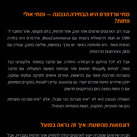
מתי וורדפרס היא הבחירה הנכונה — ומתי אולי
פחות?
עבור רוב הארגונים שרוצים אתר תוכן, אתר תדמית, בלוג מקצועי, אתר מחובר ל-
CRM או חנות וירטואלית בינונית עם WooCommerce, וורדפרס היא בחירה
הגיונית מאוד. היא מתאימה כאשר יש צורך בגמישות, שליטה בתוכן, עבודה עם
SEO, והתרחבות הדרגתית.
אבל לא לכל פרויקט זו הבחירה היחידה. אם מדובר במסחר אלקטרוני כבד
מאוד, לעיתים Shopify תתאים יותר מבחינת פשטות תפעולית. אם מדובר
במערכת מורכבת מאוד עם הרשאות, אזורים אישיים ולוגיקה עסקית עמוקה,
ייתכן שיידרש פיתוח אתרים ייעודי. גם Joomla עדיין רלוונטית במקרים מסוימים,
אם כי פחות נפוצה כיום בפרויקטים חדשים.
השאלה הנכונה היא לא “איזו מערכת הכי טובה”, אלא “איזו מערכת משרתת
נכון את המטרות, התקציב, הצוות והצמיחה הצפויה”.
דוגמאות מהשטח: איך זה נראה בפועל
חברת שירותים שמוכרת ייעוץ לארגונים יכולה להחזיק אתר תדמית בעברית, אבל