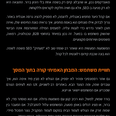
מאונדקסים נכון, או שהבלוג קיים רק בשפה אחת בלי היגיון ברור. התוצאה היא
לא רק פגיעה ב-SEO, אלא גם חוויה חלקית לקוראים וללקוחות.
אם קהל היעד מחפש באנגלית, לדוגמה, לא מספיק להציג גרסה אנגלית באתר.
צריך לבדוק אילו מונחים הוא באמת מחפש, איך נראית כוונת החיפוש שלו, ואיזה
תוכן לאתר נדרש כדי לענות עליה. לפעמים המילה המתורגמת אינה הביטוי
שהשוק משתמש בו בפועל. זה נכון במיוחד בתחומי B2B, טכנולוגיה, רפואה,
משפטים ושירותים מקצועיים.
המשמעות המעשית היא שאתר רב-שפתי טוב לא “מעתיק” SEO משפה לשפה.
הוא בונה שכבת קידום רלוונטית לכל קהל.
חוויית משתמש: המבחן האמיתי קורה בתוך המסך
גם אתר רספונסיבי ומהיר לא יספיק אם הגולש לא מבין מיד איפה הוא, איך
עוברים שפה, ומה הצעד הבא. באתרים רב-לשוניים, UX הוא לעיתים הגורם
שמכריע אם המשתמש יישאר או ייצא.
בורר שפות, למשל, הוא רכיב קטן עם משמעות גדולה. אם הוא מוסתר מדי, לא
ברור, או מציג דגלים באופן מטעה, המשתמש עלול להתבלבל. אם המעבר בין
שפות זורק את הגולש לעמוד הבית במקום לעמוד המקביל, נוצר תסכול מיידי.
אם חלקים מהטופס נשארים בעברית בתוך עמוד באנגלית, האמון נשחק.