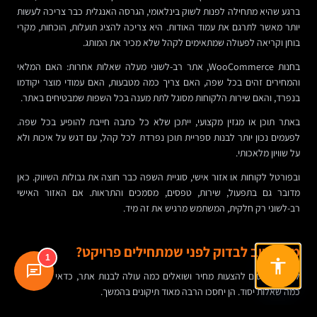
ברגע שהיא מתחילה לפנות לשוק בינלאומי, הגרסה האנגלית כבר צריכה לעשות
יותר מאשר לתרגם את עמוד האודות. היא צריכה להציג תועלות, הוכחות, מקרי
בוחן וקריאה לפעולה שמתאימים לקהל שלא מכיר את המותג.
בחנות WooCommerce, אתר רב-לשוני מעלה שאלות אחרות: האם המלאי
והמחירים זהים בכל שפה, האם צריך כמה מטבעות, האם עמודי מוצר יקודמו
בנפרד, והאם שירות הלקוחות מסוגל לתת מענה בכל השפות שמבטיחים באתר.
באתר תוכן או מגזין מקצועי, ייתכן שלא כל כתבה חייבת להופיע בכל שפה.
לפעמים נכון יותר לבנות ספריית תוכן נפרדת לכל קהל, עם דגש על איכות ולא
על שוויון מלאכותי.
ובפורטל לקוחות או אזור אישי, סוגיית השפה כבר חוצה את גבולות השיווק. כאן
מדובר גם בתפעול, שירות, טפסים, מסמכים והתראות. אם האזור האישי
רב-לשוני רק חלקית, המשתמש מרגיש את זה מיד.
מה חשוב לבדוק לפני שמתחילים פרויקט?
1
לפני שנכנסים להצעות מחיר ושואלים כמה עולה לבנות אתר, כדאי לעצור על
כמה שאלות יסוד. הן יחסכו הרבה מאוד תיקונים בהמשך.
מי הקהלים של כל שפה, והאם הם באמת צריכים את אותו אתר או מסרים