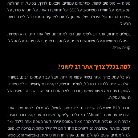
פשוט — מוסיפים שפות, מתרגמים עמודים, ויוצאים לדרך. בפועל, זו החלטה
שמשפיעה על חוויית המשתמש, על SEO, על תחזוקת האתר, על יחס ההמרה, על
אמינות המותג ועל היכולת של הארגון לצמוח לשווקים נוספים בלי לייצר כאוס
תפעולי.
במילים אחרות, אתר רב-לשוני טוב הוא לא תרגום של אתר קיים. הוא תשתית
דיגיטלית שחושבת על משתמשים שונים, על מסרים שונים, ולעיתים גם על מסלולי
קנייה שונים.
למה בכלל צריך אתר רב לשוני?
לא כל עסק צריך אתר בשתי שפות או יותר. אבל עבור עסקים רבים, במיוחד
כאלה שפונים ללקוחות מחו״ל, לעולים חדשים, לקהלים מקצועיים בינלאומיים או
לשווקים עם כמה שפות פעילות, זו כבר לא תוספת נחמדה. זו שכבה בסיסית של
נגישות עסקית.
חברת B2B ישראלית שפונה גם לאירופה, למשל, לא יכולה להסתפק באתר
בעברית עם עמוד “About” באנגלית. קליניקה שעובדת עם קהל דובר רוסית,
צרפתית או אנגלית תגלה מהר מאוד שטופס יצירת קשר בשפה אחת בלבד יוצר
חיכוך. עמותה שמדברת גם לתורמים מחו״ל וגם לקהילה מקומית צריכה לא פעם
לנהל מסרים שונים לקהלים שונים. אפילו חנות וירטואלית ב-WooCommerce