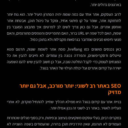
בארגונים גדולים יותר.
לרוב העסקים, אתר אחד עם כמה שפות יהיה הפתרון היעיל יותר. הוא נוח יותר
לתחזוקת אתר, שומר על קו מיתוגי אחיד, ומקל על ניהול תוכן, אבטחת אתר
ואחסון אתרים. אבל גם כאן צריך לשים לב לפרטים: איך מתבצע המעבר בין
שפות, האם לכל שפה יש URL ברור, האם התפריטים והטפסים מתורגמים, והאם
מנועי חיפוש מבינים שמדובר בגרסאות מקבילות ולא בתוכן כפול.
כאן נכנסים מושגים כמו hreflang, מפת אתר לשפות שונות, תרגום מטא
טייטלים ודסקריפשנים, והפרדה נכונה בין עמודים. לא חייבים להבין את כל
המונחים לעומק כדי לקבל החלטה טובה, אבל כן חשוב להבין שיש להם השפעה
ישירה על קידום אתרים ועל יכולת הגילוי של האתר בגוגל.
SEO באתר רב לשוני: יותר מורכב, אבל גם יותר
מדויק
בניית אתר עם קידום בגוגל היא ממילא תהליך שחייב להתחיל מוקדם, לא אחרי
העלייה לאוויר. באתר רב-לשוני זה נכון אפילו יותר.
במקרים רבים, בעלי עסקים משקיעים בעיצוב ובפיתוח, ורק בסוף מגלים שכותרות
העמודים לא תורגמו, שאין היררכיית תוכן ברורה, שהעמודים בשפה השנייה לא