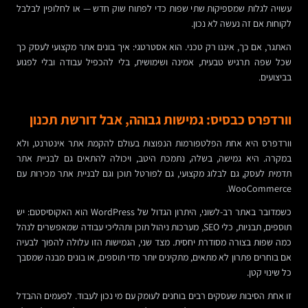
עשויה לגלות שמספיקות שתי שפות כדי לפתוח שוק חדש — או לחלופין לבלבל
לקוחות אם זה נעשה לא נכון.
האתגר, אם כך, איננו רק טכני. הוא אסטרטגי: איך בונים אתר מקצועי לעסק כך
שכל שפה תרגיש טבעית, אמינה ושימושית, בלי להכפיל עבודה ובלי לפגוע
בביצועים.
וורדפרס כבסיס: גמישות גבוהה, אבל דורשת תכנון
וורדפרס היא אחת הפלטפורמות הנפוצות בעולם להקמת אתר אינטרנט, ולא
במקרה. היא גמישה, בשלה, נתמכת היטב, ויכולה להתאים גם לבניית אתר
תדמית לעסק, גם לבלוג מקצועי, גם לפורטל תוכן וגם לבניית אתר מכירות עם
WooCommerce.
כשמדובר באתר רב-לשוני, היתרון הגדול של WordPress הוא האקוסיסטם: יש
תוספים, תבניות, כלי SEO, מערכות ניהול תוכן ותהליכי עבודה שמאפשרים לנהל
כמה שפות בצורה מסודרת יחסית. מצד שני, הגמישות הזו עלולה להפוך לבעיה
אם בוחרים פתרון לא מתאים, מתקינים יותר מדי תוספים, או בונים מבנה שמסבך
כל שינוי קטן.
זו אחת הסיבות שעסקים רבים בוחנים לעומק עם מי נכון לעבוד. לפעמים ההבדל