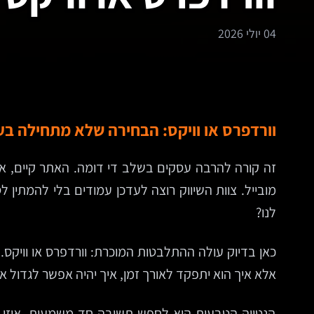
04 יולי 2026
וורדפרס או וויקס: הבחירה שלא מתחילה בע
זה קורה להרבה עסקים בשלב די דומה. האתר קיים, אפי
מובייל. צוות השיווק רוצה לעדכן עמודים בלי להמת
לנו?
כאן בדיוק עולה ההתלבטות המוכרת: וורדפרס או וויקס.
אלא איך הוא יתפקד לאורך זמן, איך יהיה אפשר לגדול איתו, איך יתחבר לשיווק, ל-SEO, ל
הנטייה הטבעית היא לחפש תשובה חד-משמעית. איזו מ