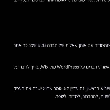
עסק קטן שמחפש בניית אתר לעסק קטן לצורך נוכחות מהירה, עמודי שירות, גלריה, טפסי יצירת קשר ובלוג בסיסי, לא מתמודד עם אותן שאלות של חברה B2B שצריכה אתר
גם חנות וירטואלית שמוכרת עשרות מוצרים אינה דומה לאתר תדמית של משרד עורכי דין, קליניקה או חברת ייעוץ. לכן, כאשר מדברים על WordPress מול Wix, צריך לדבר על
בוע הראשון, זה עדיין לא אומר שהוא ישרת את העסק
לשנות, להתרחב, למדוד ולשפר.