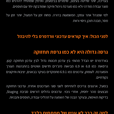
בעריכה, יותר שליטה בעיצוב, שיפורים בביצועים, ואדמין שמתחיל להרגיש כמו
מוצר עבודה מודרני ולא כמו מערכת ניהול ותיקה שמודבקת יחד עם תוספים.
למי שמנהל אתר עסקי, המשמעות ברורה. פחות זמן על תפעול, יותר זמן על
מסר, מבנה תוכן, ניסוי ורווח.
לפני הכול: איך קוראים עדכוני וורדפרס בלי להיבהל
גרסה גדולה היא לא כמו גרסת תחזוקה
בוורדפרס יש הבדל מהותי בין עדכון תכונות גדול לבין עדכון תחזוקה קטן.
גרסאות כמו 6.8 או 6.9 מביאות פיצ'רים חדשים ושינויים בהתנהגות העורך
והמערכת. לעומתן, עדכונים כמו 6.9.1 מתמקדים בעיקר בבאגים, יציבות ותיקונים
נקודתיים.
בפועל, ארגונים צריכים להתייחס לשני סוגי העדכונים אחרת. עדכוני תחזוקה
מבצעים מהר יחסית, אחרי גיבוי. עדכונים גדולים דורשים סביבת Staging,
בדיקות תאימות, ובעיקר הבנה של השפעה על תהליכי עבודה, תוספים ותבניות.
למה זה כבר לא עניין של מפתחים בלבד