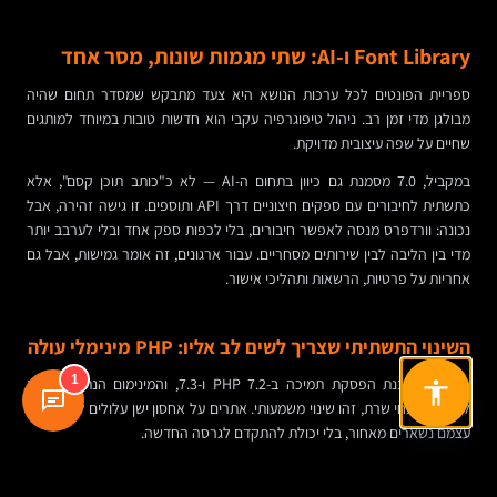
Font Library ו-AI: שתי מגמות שונות, מסר אחד
ספריית הפונטים לכל ערכות הנושא היא צעד מתבקש שמסדר תחום שהיה
מבולגן מדי זמן רב. ניהול טיפוגרפיה עקבי הוא חדשות טובות במיוחד למותגים
שחיים על שפה עיצובית מדויקת.
במקביל, 7.0 מסמנת גם כיוון בתחום ה-AI — לא כ"כותב תוכן קסם", אלא
כתשתית לחיבורים עם ספקים חיצוניים דרך API ותוספים. זו גישה זהירה, אבל
נכונה: וורדפרס מנסה לאפשר חיבורים, בלי לכפות ספק אחד ובלי לערבב יותר
מדי בין הליבה לבין שירותים מסחריים. עבור ארגונים, זה אומר גמישות, אבל גם
אחריות על פרטיות, הרשאות ותהליכי אישור.
השינוי התשתיתי שצריך לשים לב אליו: PHP מינימלי עולה
1
ב-7.0 מתוכננת הפסקת תמיכה ב-PHP 7.2 ו-7.3, והמינימום הנתמך יהפוך
ל-7.4. במונחי שרת, זהו שינוי משמעותי. אתרים על אחסון ישן עלולים למצוא את
עצמם נשארים מאחור, בלי יכולת להתקדם לגרסה החדשה.
הצעד הנכון הוא לבדוק כבר עכשיו את גרסת ה-PHP, להקים סביבת Staging,
לעדכן שם קודם את השרת, ולוודא שהתבנית והתוספים הקריטיים אכן תואמים.