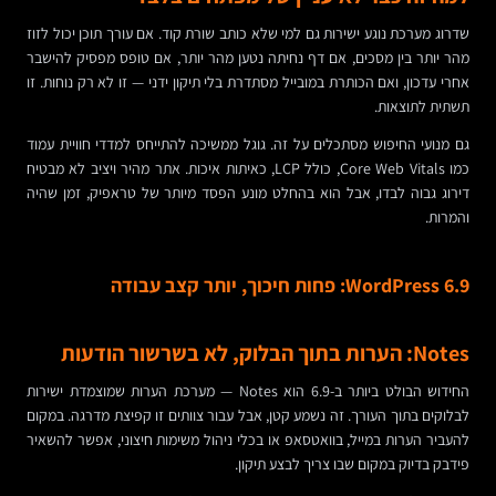
שדרוג מערכת נוגע ישירות גם למי שלא כותב שורת קוד. אם עורך תוכן יכול לזוז
מהר יותר בין מסכים, אם דף נחיתה נטען מהר יותר, אם טופס מפסיק להישבר
אחרי עדכון, ואם הכותרת במובייל מסתדרת בלי תיקון ידני — זו לא רק נוחות. זו
תשתית לתוצאות.
גם מנועי החיפוש מסתכלים על זה. גוגל ממשיכה להתייחס למדדי חוויית עמוד
כמו Core Web Vitals, כולל LCP, כאיתות איכות. אתר מהיר ויציב לא מבטיח
דירוג גבוה לבדו, אבל הוא בהחלט מונע הפסד מיותר של טראפיק, זמן שהיה
והמרות.
WordPress 6.9: פחות חיכוך, יותר קצב עבודה
Notes: הערות בתוך הבלוק, לא בשרשור הודעות
החידוש הבולט ביותר ב-6.9 הוא Notes — מערכת הערות שמוצמדת ישירות
לבלוקים בתוך העורך. זה נשמע קטן, אבל עבור צוותים זו קפיצת מדרגה. במקום
להעביר הערות במייל, בוואטסאפ או בכלי ניהול משימות חיצוני, אפשר להשאיר
פידבק בדיוק במקום שבו צריך לבצע תיקון.