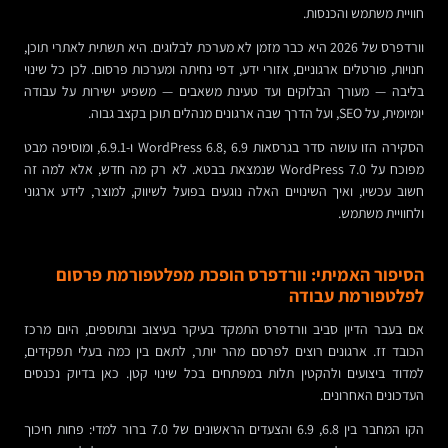
חוויית משתמש והכנסות.
וורדפרס של 2026 היא כבר מזמן לא מערכת לבלוגים. היא תשתית לאתרי תוכן,
חנויות, פורטלים ארגוניים, אזורי ידע, דפי נחיתה ומערכות פרסום. לכן כל שינוי
בליבה — מעורך הבלוקים ועד טעינת משאבים — משפיע ישירות על עבודה
יומיומית, על SEO, ועל הדרך שבה ארגונים מנהלים תוכן בקצב גבוה.
הסקירה הזו עושה סדר בגרסאות WordPress 6.8, 6.9 ו-6.9.1, ומוסיפה מבט
מפוכח על WordPress 7.0 שנמצאת בבטא. לא רק מה חדש, אלא למה זה
חשוב עכשיו, ואיך השינויים האלה נוגעים בפועל לשיווק, למוצר, לידע ארגוני
ולחוויית משתמש.
הסיפור האמיתי: וורדפרס הופכת מפלטפורמת פרסום
לפלטפורמת עבודה
אם בעבר הדיון סביב וורדפרס התמקד בעיקר בעיצוב ובתוספים, היום מרכז
הכובד זז. ארגונים רוצים לפרסם מהר יותר, לתאם בין כמה בעלי תפקידים,
למדוד ביצועים ולהקטין תלות במפתחים בכל שינוי קטן. כאן בדיוק נכנסים
העדכונים האחרונים.
הקו המחבר בין 6.8, 6.9 והצעדים הראשונים של 7.0 ברור למדי: פחות חיכוך