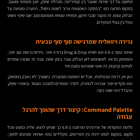
תחשבו על דף שירות שעובר בין קופירייטר, מנהלת שיווק, יועץ משפטי ומעצב.
במקום הודעה כמו "בפסקה האמצעית צריך לשנות ניסוח", ההערה מופיעה על
הבלוק עצמו. זה מקצר סבבי תיקון, מפחית טעויות ומצמצם מצב שבו שינוי פשוט
נופל בין בעלי תפקידים.
גרירה ויזואלית שמרגישה סוף סוף טבעית
שיפור נוסף ב-6.9 הוא חוויית Drag & Drop ברורה יותר. הידיות נראות טוב יותר,
והממשק מראה למשתמש לאן הבלוק עובר בזמן אמת. עבור מי שבונה עמודים
לעיתים קרובות, זה שינוי שמורגש כמעט מיד.
כאן אין דרמה טכנולוגית, אבל יש השפעה מצטברת. כשעורך לא נאבק בממשק,
הוא מקדיש יותר אנרגיה לכותרת, לסדר המסרים ולמבנה העמוד. ובאתרי שיווק,
ההבדל הזה שווה כסף.
Command Palette: קיצור דרך שהופך להרגל
עבודה
פלטת הפקודות של וורדפרס הורחבה ב-6.9 כך שניתן להגיע אליה כמעט מכל
מקום. במקום לנווט ידנית בין תפריטים, מקלידים כמה אותיות ומגיעים למסך,