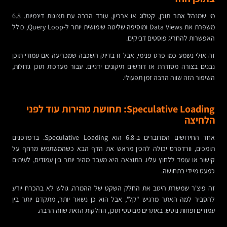
מי שמנהל אתר תוכן, קטלוג או ארכיון, עובד הרבה עם תצוגות דינמיות. 6.8
משפרת את Data Views ומוסיפה שליטה שימושית יותר ל-Query Loop, כולל
האפשרות להחריג פוסטים דביקים.
זה אולי נשמע כמו פרט פנימי, אבל זו בדיוק השכבה שמכריעה אם עמודי תוכן
נבנים בצורה מסודרת או דורשים תיקונים ידניים. עבור מערכות תוכן גדולות,
השיפור הזה שווה הרבה זמן תפעולי.
Speculative Loading: תחושת מהירות עוד לפני
הלחיצה
אחד החידושים המדוברים ב-6.8 הוא Speculative Loading. בדפדפנים
תומכים, וורדפרס יכולה להכין מראש את הדף הבא כשהמשתמש מרחף על
קישור או עומד ללחוץ עליו. התוצאה היא מעבר מהיר יותר בין עמודים, לעיתים
כמעט מיידי בתחושה.
זה פיצ'ר שמשרת היטב את החלק השקט של ההמרה. גולש לא בהכרח יודע
להסביר למה האתר מרגיש "קל", אבל הוא כן נשאר יותר, מתקדם יותר בין
עמודים ופחות נוטש. באתרים מבוססי תוכן, החלקות הזאת שווה הרבה.