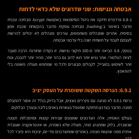
אבטחה ונגישות: שני שדרוגים שלא כדאי לדחות
ב-6.8 וורדפרס חיזקה את ניהול הסיסמאות באמצעות bcrypt. מבחינה טכנית
מדובר בשיפור ב-hashing, מבחינה עסקית מדובר בהקשחת שכבת אמון
בסיסית. אתרים שמנהלים משתמשים, עורכים ומנהלים לא יכולים להרשות
לעצמם לעבוד על תשתית ישנה בלי עדכוני אבטחה.
בנוסף, 6.8 הביאה יותר מ-100 תיקוני נגישות. זו נקודה שחורגת הרבה מעבר
לציות רגולטורי. אתר נגיש יותר הוא לרוב גם ברור יותר, מהיר יותר להבנה, ונוח
יותר לשימוש במובייל, לקהלים מבוגרים ולכל מי שמחפש פעולה פשוטה בלי
להתאמץ.
6.9.1: הגרסה השקטה ששומרת על העסק יציב
גרסת 6.9.1 לא מגיעה עם פיצ'רים נוצצים, אבל בדיוק בגלל זה אסור להתעלם
ממנה. מדובר בעדכון תחזוקה שמטפל בעשרות באגים בליבה ובעורך הבלוקים.
בעולם האמיתי, אלה העדכונים שמונעים שבירות קטנות ומתסכלות: תצוגה
שנשברת, בלוק שמתנהג מוזר, פעולה שלא נשמרת, או אינטראקציה שעובדת
אחרת ממה שהצוות מצפה. באתרים שמתעדכנים מדי יום, יציבות היא פיצ'ר לכל
דבר.