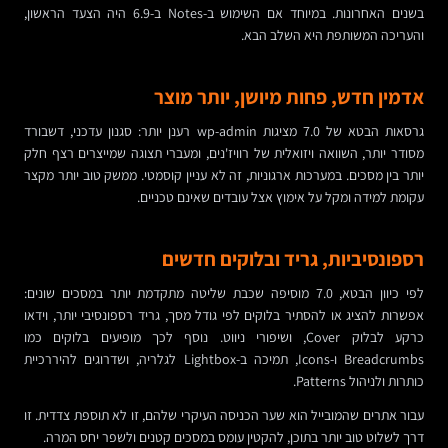
בשנים האחרונות. במיוחד אם השימוש ב-Notes ב-6.9 היה הצעד הראשון,
והעריכה המשותפת היא השלב הבא.
אדמין חדש, פחות מיושן, יותר מוצר
גרסאות הבטא של 7.0 מציגות wp-admin רענן יותר: סגנון עדכני, דשבורד
מסודר יותר, השוואה ויזואלית של רוויז'נים, ומעברי תצוגה שמייצרים רצף חלק
יותר בין מסכים. במערכות ארגוניות, זה לא עניין קוסמטי. ממשק טוב יותר מקצר
עקומת למידה ומקל על אימוץ אצל עובדים שאינם טכניים.
רספונסיביות, גריד ובלוקים חדשים
לפי כיוון הבטא, 7.0 מוסיפה שכבת שליטה מתקדמת יותר במסכים שונים:
אפשרות להציג או להסתיר בלוקים לפי גודל מסך, גריד רספונסיבי יותר, וידאו
כרקע לבלוק Cover, ושיפורי ניווט. נוסף לכך מופיעים בלוקים כמו
Breadcrumbs ו-Icons, תמיכה ב-Lightbox לגלריה, ושדרוגים להיררכיית
כותרות ולניהול Patterns.
עבור אתרים שהמובייל הוא שער הכניסה העיקרי שלהם, זו לא תוספת צדדית. זו
דרך לשלוט טוב יותר בתוכן, להקטין עומס במסכים קטנים ולשפר יחס המרה.