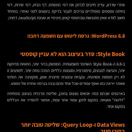
אחרי שדרוג, עדיין חייבים לבדוק את דפי המפתח. דף הבית, דפי שירות, דפי
נחיתה ופוסטים פופולריים צריכים לעבור בדיקת ביצועים לפני ואחרי. במיוחד
חשוב לוודא שאין התנגשות עם תוספי קאש, מיניפיי או טעינת JavaScript דחויה.
WordPress 6.8: גרסת ליטוש עם השפעה רחבה
Style Book: סדר בעיצוב הוא לא עניין קוסמטי
ב-6.8 ה-Style Book השתפר משמעותית. הממשק ברור יותר, התוויות מדויקות
יותר, והגישה לצבעים, טיפוגרפיה וסגנונות כלליים הפכה נוחה יותר. למותגים זו
לא רק תוספת אסתטית. עקביות עיצובית מייצרת אמון, ומקטינה את הסיכוי
שאתר ייראה כמו אוסף עמודים שכל אחד מהם נבנה בגרסה אחרת של המותג.
בארגונים שבהם כמה אנשים נוגעים בתוכן, שליטה מרכזית בעיצוב מפחיתה
"זליגות" וטעויות. במקום לתקן עמוד אחר עמוד, אפשר להסדיר את הכללים
במקום אחד.
Data Views ו-Query Loop: שליטה טובה יותר
בתוכן חוזר