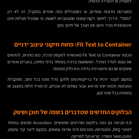
לפעולה או להגדרה הרצויה.
במערכות מרובות עמודים, או כשמנהלים כמה אתרים במקביל, זה לא רק
"נחמד". זו דרך לחסוך דקות קטנות שמצטברות לשעות. מי שמנהל פעילות תוכן
אינטנסיבית מכיר היטב את הערך של חיכוך נמוך.
Fit Text to Container: פחות תיקוני עיצוב ידניים
תכונת Fit Text to Container מאפשרת לטקסט מרכזי, כמו כותרות, להתאים
את עצמו לגודל המיכל. המשמעות ברורה במיוחד בדפי נחיתה, באנרים ואזורים
שיווקיים שבהם טיפוגרפיה גדולה היא חלק מהמסר.
במקום לעבור ידנית על ברייקפוינטים ולתקן גודל פונט בכל מסך, מתקבלת
התנהגות חכמה יותר מראש. עבור צוותים לא טכניים, זה מוריד תלות במעצב או
במפתח בכל שינוי קטן.
הבלוקים החדשים שמדברים בשפה של תוכן ושיווק
6.9 מביאה גם כמה בלוקים ושדרוגים שימושיים. Accordion מתאים במיוחד
לאזורי FAQ, התנגדויות, מפרטים ודפי שירות עמוסים. במקום לייצר קיר טקסט,
התוכן נשאר מסודר, קריא וקל לסריקה.