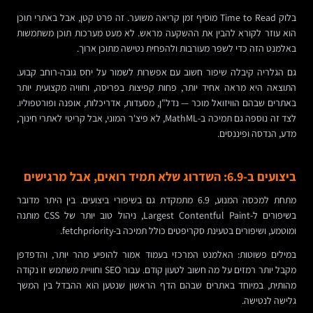
בלוק Time to Read מוסיף זמן קריאה משוער. זה פרט קטן, אבל באתרי תוכן
הוא עוזר לקורא להבין את ההשקעה מראש. לא מעט מערכות תוכן משתמשות
באלמנט הזה כדי לשפר מעורבות ולהפחית נטישה מתוכן ארוך.
גם הגלריה קיבלה שיפור חשוב עם אפשרות לשמור על יחס גובה-רוחב קבוע.
התוצאה היא מראה אחיד יותר, פחות קפיצות בפריסה, וחוויה מקצועית יותר
באתרים שבהם הוויזואל מוכר — נדל"ן, מסעדות, אדריכלות, אופנה ופורטפוליו.
לצד זה נוספה גם תמיכה ב-MathML, לא פיצ'ר המוני, אבל קריטי לאתרי חינוך,
מדע, הנדסה ופיננסים.
ביצועים ב-6.9: השדרוג שלא תמיד רואים, אבל מרגישים
מתחת למכסה המנוע, 6.9 מתמקדת גם בשיפורי ביצועים. בין היתר מדובר
בשיפורים ל-Largest Contentful Paint, ניהול טוב יותר של CSS מותנה
ומוטמע, ושיפורים בטעינת סקריפטים כולל תמיכה ב-fetchpriority.
במילים פשוטות: האלמנט המרכזי בעמוד אמור להופיע מהר יותר, והדפדפן
מקבל יותר רמזים על מה חשוב לטעון קודם. עבור SEO וחוויית משתמש זו נקודה
מהותית, במיוחד באתרים שבהם הדף הראשון שנטען הוא ההבדל בין המשך
גלישה לנטישה.