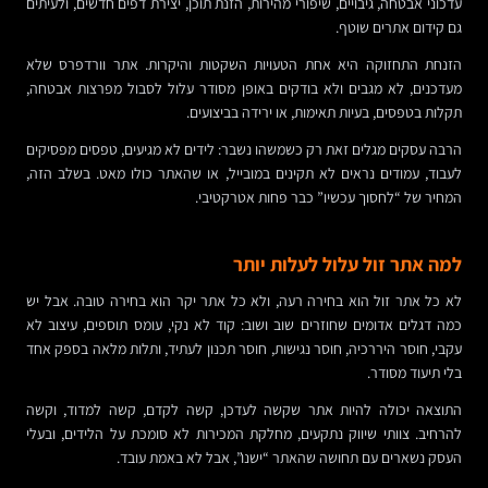
עדכוני אבטחה, גיבויים, שיפורי מהירות, הזנת תוכן, יצירת דפים חדשים, ולעיתים
גם קידום אתרים שוטף.
הזנחת התחזוקה היא אחת הטעויות השקטות והיקרות. אתר וורדפרס שלא
מעדכנים, לא מגבים ולא בודקים באופן מסודר עלול לסבול מפרצות אבטחה,
תקלות בטפסים, בעיות תאימות, או ירידה בביצועים.
הרבה עסקים מגלים זאת רק כשמשהו נשבר: לידים לא מגיעים, טפסים מפסיקים
לעבוד, עמודים נראים לא תקינים במובייל, או שהאתר כולו מאט. בשלב הזה,
המחיר של “לחסוך עכשיו” כבר פחות אטרקטיבי.
למה אתר זול עלול לעלות יותר
לא כל אתר זול הוא בחירה רעה, ולא כל אתר יקר הוא בחירה טובה. אבל יש
כמה דגלים אדומים שחוזרים שוב ושוב: קוד לא נקי, עומס תוספים, עיצוב לא
עקבי, חוסר היררכיה, חוסר נגישות, חוסר תכנון לעתיד, ותלות מלאה בספק אחד
בלי תיעוד מסודר.
התוצאה יכולה להיות אתר שקשה לעדכן, קשה לקדם, קשה למדוד, וקשה
להרחיב. צוותי שיווק נתקעים, מחלקת המכירות לא סומכת על הלידים, ובעלי
העסק נשארים עם תחושה שהאתר “ישנו”, אבל לא באמת עובד.