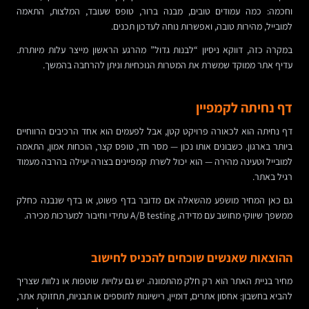
וחכמה: כמה עמודים טובים, מבנה ברור, טופס שעובד, המלצות, התאמה
למובייל, מהירות טובה, ואפשרות נוחה לעדכון תכנים.
במקרה כזה, דווקא ניסיון “לבנות גדול” מהרגע הראשון מייצר עלות מיותרת.
עדיף אתר ממוקד שמשרת את המטרות הנוכחיות וניתן להרחבה בהמשך.
דף נחיתה לקמפיין
דף נחיתה הוא לכאורה פרויקט קטן, אבל לפעמים הוא אחד הרכיבים הרווחיים
ביותר בארגון. כשבונים אותו נכון — מסר חד, טופס קצר, הוכחות אמון, התאמה
למובייל וטעינה מהירה — הוא יכול לשרת קמפיינים בצורה יעילה בהרבה מעמוד
רגיל באתר.
גם כאן המחיר מושפע מהשאלה אם מדובר בדף פשוט, או בדף שנבנה כחלק
ממשפך שיווקי מחושב עם מדידה, A/B testing עתידי וחיבור למערכות מכירה.
ההוצאות שאנשים שוכחים להכניס לחישוב
מחיר בניית האתר הוא רק חלק מהתמונה. יש גם עלויות שוטפות או נלוות שצריך
להביא בחשבון: אחסון אתרים, דומיין, רישיונות לתוספים או תבניות, תחזוקת אתר,