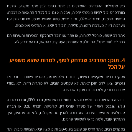
כאן מתחילים ההבדלים האמיתיים בין אתר בסיסי לבין אתר מקצועי. פיתוח
בוורדפרס יכול להיות מינימלי יחסית, אבל הוא גם יכול לכלול התאמות מורכבות:
טפסים חכמים, חיבור ל-CRM, אזור אישי, מנוע חיפוש פנימי, אינטגרציות עם
מערכות דיוור, מערכות הזמנות, סליקה, חיבור ל-ERP, או תהליכי אוטומציה.
אתר רב-שפתי, פורטל לקוחות, או אתר שמחובר למחלקת המכירות והשירות הם
כבר לא “עוד אתר”. הם חלק מהמערכת העסקית. בהתאם, גם המחיר עולה.
4. תוכן: המרכיב שנדחק לסוף, למרות שהוא משפיע
על הכל
עסקים רבים משקיעים בעיצוב, בוחרים פלטפורמה, סוגרים פיתוח — ורק אז
נזכרים שאין להם תוכן לאתר. לא טקסטים טובים, לא כותרות חדות, לא עמודי
שירות ברורים, ולא הוכחות אמון משכנעות.
זו בעיה מהותית. תוכן חלש פוגע גם בחוויית המשתמש, גם ב-SEO, וגם בהמרות.
גולש שנכנס לאתר של משרד עורכי דין, קליניקה, חברת B2B או חברה
טכנולוגית מחפש בהירות. הוא רוצה להבין מה מקבלים, למי זה מתאים, איך
התהליך עובד, ולמה כדאי להשאיר פרטים.
במקרים רבים, אתר חדש עם עיצוב בינוני-טוב ותוכן מצוין יביא תוצאות טובות יותר