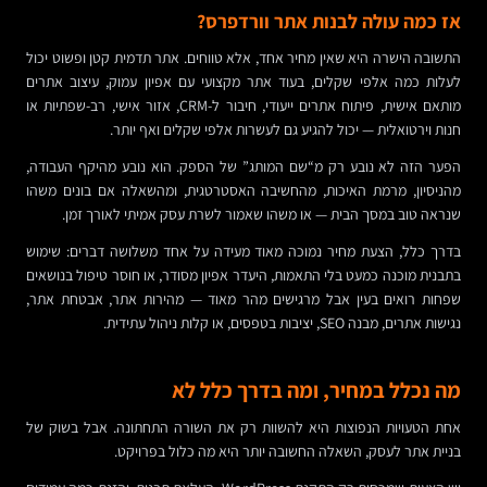
אז כמה עולה לבנות אתר וורדפרס?
התשובה הישרה היא שאין מחיר אחד, אלא טווחים. אתר תדמית קטן ופשוט יכול
לעלות כמה אלפי שקלים, בעוד אתר מקצועי עם אפיון עמוק, עיצוב אתרים
מותאם אישית, פיתוח אתרים ייעודי, חיבור ל-CRM, אזור אישי, רב-שפתיות או
חנות וירטואלית — יכול להגיע גם לעשרות אלפי שקלים ואף יותר.
הפער הזה לא נובע רק מ“שם המותג” של הספק. הוא נובע מהיקף העבודה,
מהניסיון, מרמת האיכות, מהחשיבה האסטרטגית, ומהשאלה אם בונים משהו
שנראה טוב במסך הבית — או משהו שאמור לשרת עסק אמיתי לאורך זמן.
בדרך כלל, הצעת מחיר נמוכה מאוד מעידה על אחד משלושה דברים: שימוש
בתבנית מוכנה כמעט בלי התאמות, היעדר אפיון מסודר, או חוסר טיפול בנושאים
שפחות רואים בעין אבל מרגישים מהר מאוד — מהירות אתר, אבטחת אתר,
נגישות אתרים, מבנה SEO, יציבות בטפסים, או קלות ניהול עתידית.
מה נכלל במחיר, ומה בדרך כלל לא
אחת הטעויות הנפוצות היא להשוות רק את השורה התחתונה. אבל בשוק של
בניית אתר לעסק, השאלה החשובה יותר היא מה כלול בפרויקט.