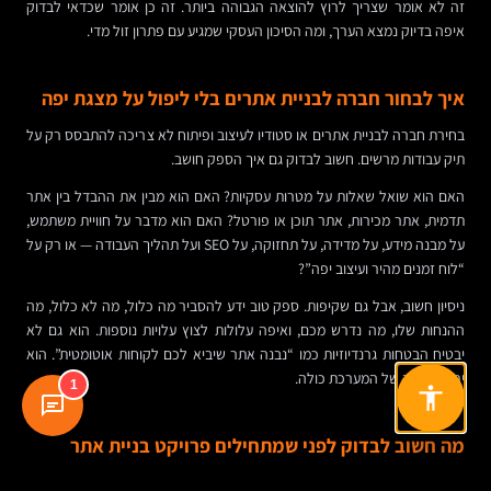
זה לא אומר שצריך לרוץ להוצאה הגבוהה ביותר. זה כן אומר שכדאי לבדוק
איפה בדיוק נמצא הערך, ומה הסיכון העסקי שמגיע עם פתרון זול מדי.
איך לבחור חברה לבניית אתרים בלי ליפול על מצגת יפה
בחירת חברה לבניית אתרים או סטודיו לעיצוב ופיתוח לא צריכה להתבסס רק על
תיק עבודות מרשים. חשוב לבדוק גם איך הספק חושב.
האם הוא שואל שאלות על מטרות עסקיות? האם הוא מבין את ההבדל בין אתר
תדמית, אתר מכירות, אתר תוכן או פורטל? האם הוא מדבר על חוויית משתמש,
על מבנה מידע, על מדידה, על תחזוקה, על SEO ועל תהליך העבודה — או רק על
“לוח זמנים מהיר ועיצוב יפה”?
ניסיון חשוב, אבל גם שקיפות. ספק טוב ידע להסביר מה כלול, מה לא כלול, מה
ההנחות שלו, מה נדרש מכם, ואיפה עלולות לצוץ עלויות נוספות. הוא גם לא
יבטיח הבטחות גרנדיוזיות כמו “נבנה אתר שיביא לכם לקוחות אוטומטית”. הוא
יראה הבנה של המערכת כולה.
1
מה חשוב לבדוק לפני שמתחילים פרויקט בניית אתר
לפני שיוצאים לדרך, כדאי לעצור לרגע ולחדד את התמונה. לא כל אתר צריך