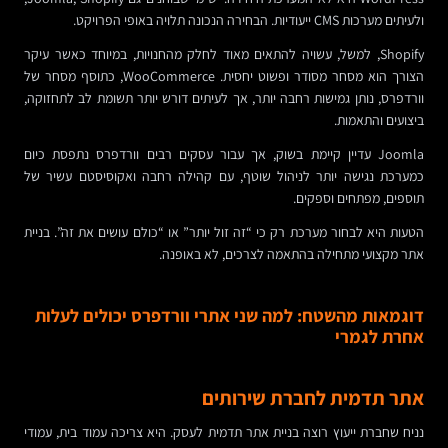
ולעיתים מערכות CMS ייעודיות. הבחירה הנכונה תלויה באופי הפרויקט.
Shopify, למשל, עשויה להתאים מאוד לחלק מהחנויות, במיוחד כאשר עיקר
הצורך הוא מסחר מסודר ופשוט יחסית. WooCommerce, כתוסף מסחר של
וורדפרס, נותן גמישות רחבה יותר, אך לעיתים דורש יותר תשומת לב לתחזוקה,
ביצועים והתאמות.
Joomla עדיין קיימת בשוק, אך עבור עסקים רבים וורדפרס נתפסת כיום
כמערכת נגישה יותר לניהול שוטף, עם קהילה רחבה ואקוסיסטם עשיר של
תוספים, מפתחים וספקים.
הטעות היא לבחור מערכת רק כי “זה זול יותר” או “כולם עושים את זה”. בניית
אתר מקצועי מתחילה בהתאמה לצרכים, לא באופנה.
דוגמאות מהשטח: למה שני אתרי וורדפרס יכולים לעלות
אחרת לגמרי
אתר תדמית לחברת שירותים
נניח שחברת ייעוץ רוצה בניית אתר תדמית לעסק. היא צריכה עמוד בית, עמודי