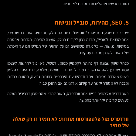
מאתר מרשים ויזואלית עם מסרים לא חדים.
5. SEO, מהירות, מובייל ונגישות
יש רכיבים שפעם נתפסו כ”תוספות”. היום הם חלק מהבסיס. אתר רספונסיבי,
אתר מותאם למובייל, מבנה נכון לקידום בגוגל, טעינה מהירה, הגדרות אבטחה
בסיסיות ונגישות — כל אלה משפיעים גם על החוויה של הגולש וגם על היכולת
של האתר לשרת מטרות עסקיות.
מנהל שיווק שבונה דף נחיתה לקמפיין ממומן, למשל, לא יכול להרשות לעצמו
עמוד שנטען לאט או נשבר במובייל. חנות וירטואלית שלא עובדת היטב בטלפון
פשוט מאבדת מכירות. אתר תדמית עם היררכיית כותרות גרועה, תמונות כבדות
ומבנה לא מסודר יקשה על קידום אורגני גם אם התוכן סביר.
כשמדברים על מחיר בניית אתר וורדפרס, חשוב להבין שהחיסכון ברכיבים האלה
לעיתים קרובות יקר יותר בהמשך.
וורדפרס מול פלטפורמות אחרות: לא תמיד זו רק שאלה
של מחיר
WordPress היא לא המערכת היחידה. יש מי שבוחנים גם Joomla, Shopify,