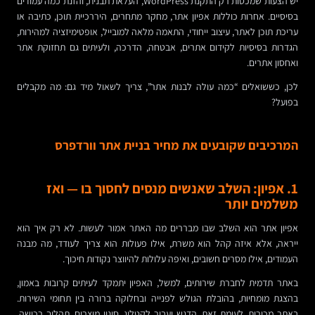
יש הצעות שמכסות רק התקנת WordPress, העלאת תבנית, והזנת כמה עמודים
בסיסיים. אחרות כוללות אפיון אתר, מחקר מתחרים, היררכיית תוכן, כתיבה או
עריכת תוכן לאתר, עיצוב ייחודי, התאמה מלאה למובייל, אופטימיזציה למהירות,
הגדרות בסיסיות לקידום אתרים, אבטחה, הדרכה, ולעיתים גם תחזוקת אתר
ואחסון אתרים.
לכן, כששואלים “כמה עולה לבנות אתר”, צריך לשאול מיד גם: מה מקבלים
בפועל?
המרכיבים שקובעים את מחיר בניית אתר וורדפרס
1. אפיון: השלב שאנשים מנסים לחסוך בו — ואז
משלמים יותר
אפיון אתר הוא השלב שבו מבררים מה האתר אמור לעשות. לא רק איך הוא
ייראה, אלא איזה קהל הוא משרת, אילו פעולות הוא צריך לעודד, מה מבנה
העמודים, אילו מסרים חשובים, ואיפה עלולות להיווצר נקודות חיכוך.
באתר תדמית לחברת שירותים, למשל, האפיון יתמקד לעיתים קרובות באמון,
בהצגת מומחיות, בהובלת הגולש לפנייה ובחלוקה ברורה בין תחומי השירות.
באתר מכירות, לעומת זאת, הדגש יעבור לקטלוג, סינון מוצרים, תהליך רכישה,