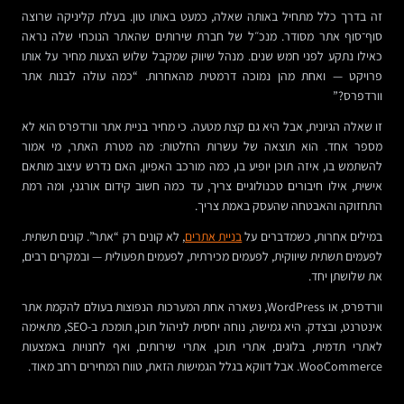
זה בדרך כלל מתחיל באותה שאלה, כמעט באותו טון. בעלת קליניקה שרוצה
סוף־סוף אתר מסודר. מנכ״ל של חברת שירותים שהאתר הנוכחי שלה נראה
כאילו נתקע לפני חמש שנים. מנהל שיווק שמקבל שלוש הצעות מחיר על אותו
פרויקט — ואחת מהן נמוכה דרמטית מהאחרות. “כמה עולה לבנות אתר
וורדפרס?”
זו שאלה הגיונית, אבל היא גם קצת מטעה. כי מחיר בניית אתר וורדפרס הוא לא
מספר אחד. הוא תוצאה של עשרות החלטות: מה מטרת האתר, מי אמור
להשתמש בו, איזה תוכן יופיע בו, כמה מורכב האפיון, האם נדרש עיצוב מותאם
אישית, אילו חיבורים טכנולוגיים צריך, עד כמה חשוב קידום אורגני, ומה רמת
התחזוקה והאבטחה שהעסק באמת צריך.
במילים אחרות, כשמדברים על
בניית אתרים
, לא קונים רק “אתר”. קונים תשתית.
לפעמים תשתית שיווקית, לפעמים מכירתית, לפעמים תפעולית — ובמקרים רבים,
את שלושתן יחד.
וורדפרס, או WordPress, נשארה אחת המערכות הנפוצות בעולם להקמת אתר
אינטרנט, ובצדק. היא גמישה, נוחה יחסית לניהול תוכן, תומכת ב-SEO, מתאימה
לאתרי תדמית, בלוגים, אתרי תוכן, אתרי שירותים, ואף לחנויות באמצעות
WooCommerce. אבל דווקא בגלל הגמישות הזאת, טווח המחירים רחב מאוד.