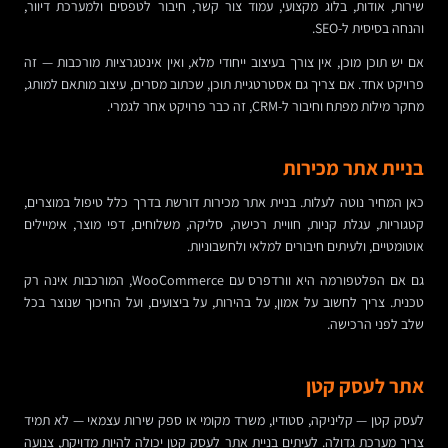
שירות, אודות, בלוג מקצועי, עמוד צור קשר, חיבור לטפסים ולמערכת דיוור,
והנחה בסיסית ל-SEO.
אם יש תוכן מוכן, אין צורך בעיצוב ייחודי מלא, ואין אינטגרציות מורכבות — זה
פרויקט אחד. אם צריך גם אסטרטגיית תוכן, שכתוב מסרים, עיצוב מותאם למותג,
מחקר מילות מפתח וחיבור ל-CRM, זה כבר פרויקט אחר לגמרי.
בניית אתר מכירות
כאן המחיר נוטה לעלות. בניית אתר מכירות דורשת בדרך כלל טיפול במוצרים,
קטגוריות, עגלת קניות, חוויית רכישה, סליקה, משלוחים, דפי מוצר, אימיילים
אוטומטיים, ולעיתים חיבורים למלאי ולחשבוניות.
גם אם הפלטפורמה היא וורדפרס עם WooCommerce, המורכבות אינה רק
טכנית. צריך לחשוב על אמון, על בהירות, על ביצועים, ועל החיכוך שנוצר בכל
שלב לפני הרכישה.
אתר לעסק קטן
לעסק קטן — קליניקה, סטודיו, משרד מקומי או ספק שירות עצמאי — לא תמיד
צריך מערכת גדולה. לעיתים בניית אתר לעסק קטן יכולה להיות מדויקת, צנועה