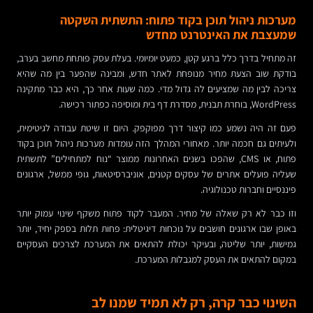
מערכות ניהול תוכן בקוד פתוח: התשתית השקטה
שמעצבת את האינטרנט מחדש
זה מתחיל בדרך כלל ברגע קטן, כמעט יומיומי. בעלת עסק פותחת מחשב בערב,
בודקת שוב הצעת מחיר מנופחת לאתר חדש, ומבינה שהפער בין מה שהיא
צריכה לבין מה שמציעים לה גדול מדי. כמה שעות אחר כך, היא כבר מתקינה
WordPress, בוחרת תבנית, מסדרת דף בית ומוסיפה כפתור רכישה.
פעם זה היה נשמע כמו קיצור דרך מפוקפק. היום זו שיטת עבודה לגיטימית,
ולעיתים גם חכמה יותר. מאחורי המהלך הזה עומדות מערכות ניהול תוכן בקוד
פתוח, או CMS, שהפכו בשנים האחרונות ממוצר “נוח למתחילים” לתשתית
שעליה פועלים אתרים של עסקים קטנים, אוניברסיטאות, גופי ממשל, ארגונים
פיננסיים וחברות טכנולוגיה.
וזו כבר לא רק שאלה של מחיר. המעבר לקוד פתוח משקף שינוי עמוק יותר
באופן שבו ארגונים חושבים על נוכחות דיגיטלית: פחות תלות בספק יחיד, יותר
גמישות, יותר שליטה, ובעיקר יכולת להתאים את המערכת לצרכים העסקיים
במקום להתאים את העסק למגבלות המערכת.
השינוי כבר קרה, רק לא תמיד שמנו לב