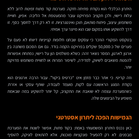
היתרון הכלכלי הוא נקודת פתיחה חזקה. מערכות קוד פתוח זמינות לרוב ללא
עלות רישוי, ולכן תקציב הפרויקט עובר מהמעטפת אל הליבה: אפיון, חוויית
משתמש, עיצוב, פיתוח מותאם, תוכן ואינטגרציות. זו לא רק דרך לחסוך כסף. זו
דרך להשקיע אותו במקום שבו הוא מייצר ערך אמיתי.
בטקסט המקורי הוזכר כי עסקים שבחנו חלופות קנייניות דיווחו לא פעם על
פערים של כ-50,000 שקלים בפרויקט הקמה בודד. גם אם הסכום משתנה בין
ארגון לארגון, המסר נשאר זהה: כשלא משלמים הון על רישוי, נפתחת אפשרות
להפנות משאבים לשיווק, למדידה, לשיפור המרות או לחוויית משתמש מדויקת
יותר.
וזה קריטי. כי אתר כבר מזמן אינו “כרטיס ביקור”. עבור הרבה ארגונים הוא
נקודת המגע הראשונה עם לקוח, מועמד לעבודה, שותף עסקי או אזרח.
כשהמערכת עצמה לא שואבת את התקציב, קל יותר להשקיע במה שבאמת
משפיע על הביצועים שלה.
הגמישות הפכה ליתרון אסטרטגי
כאן נכנס היתרון המשמעותי באמת: בקוד פתוח, אפשר לשנות את המערכת
מבפנים. לא רק להפעיל פונקציות מוכנות, אלא להתאים לוגיקה, להוסיף