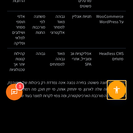
פורטלים
הרחבות
פשוטים
WooCommerce
חנויות אונליין
גבוהה
משתנה
אלפי
על WordPress
מאוד
לפי
תוספי
למסחר
מורכבות
מסחר
אלקטרוני
החנות
ושילובים
למלאי
וסליקה
Headless CMS
אפליקציות ווב
מאוד
גבוהה
קהילות
פתוחים
ומובייל, אתרי
גבוהה
קטנות
SPA
למפתחים
יותר אך
טכנולוגיות
השורה התחתונה פשוטה: בחירה נכונה אינה נמדדת רק ביכולות של המערכת,
1
אלא בהתאמה שלה לארגון. מי יתחזק אותה, מי יזין תוכן, מה רמת העצמאות
הנדרשת, כמה מורכבת הארכיטקטורה, ומה צפוי לקרות למוצר בעוד שנתיים.
הטעות הגדולה: לבחור מערכת לפני שמבינים את התוכן
אסטרטגיית תוכן היא לא שלב צדדי