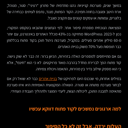
במשך שנים, מערכות קנייניות נהנו מתדמית של פתרון “רציני”: סגור, מנוהל,
ארוז היטב ומגובה בחוזה תמיכה. הקוד הפתוח, מנגד, נתפס לעיתים כבחירה של
בלוגרים, עמותות או עסקים קטנים עם תקציב מוגבל.
המציאות הנוכחית מספרת סיפור אחר. לפי הנתונים שהובאו בטקסט המקורי,
נכון ל-2023 WordPress מחזיקה בכ-43% מכלל האתרים באינטרנט, עם יותר
מ-60 מיליון אתרים פעילים. במקביל, מערכות ניהול תוכן בקוד פתוח בכללותן
כבר תופסות מעל 70% משוק בניית האתרים.
גם אם מתייחסים למספרים האלה בזהירות, הכיוון ברור: זה כבר לא שוק נישה.
קוד פתוח הפך לברירת מחדל בהרבה מאוד פרויקטים. לא כי הוא “חינמי”, אלא
כי הוא מספק שילוב נדיר בין מהירות, התאמה ויכולת צמיחה.
במילים אחרות, מי שנכנס היום לפרויקט של
בניית אתרים
כבר לא שואל רק אם
לבחור מערכת פתוחה או סגורה. השאלה המקצועית האמיתית היא איזו מערכת
מתאימה למבנה התוכן, ליכולות הצוות, ליעדי המוצר ולתהליך העבודה העתידי.
למה ארגונים נמשכים לקוד פתוח דווקא עכשיו
העלות ירדה, אבל זה לא כל הסיפור