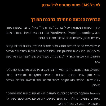
לא כל CMS פתוח מתאים לכל ארגון
הבחירה הנכונה מתחילה בהבנת הצורך
אחת הטעויות הנפוצות היא לדבר על “קוד פתוח” כאילו מדובר בפתרון אחד.
בפועל, WordPress, Drupal, Joomla ופתרונות Headless פתוחים פונים
לצרכים שונים, לצוותים שונים ולרמות מורכבות שונות.
WordPress הפכה לברירת מחדל עבור אתרים שיווקיים, בלוגים וחנויות קטנות
עד בינוניות. היא נהנית מממשק נוח, אקוסיסטם עצום וכמות גדולה של תבניות
ותוספים. היא מצוינת כשצריך לעלות מהר, לעבוד ביעילות ולשמור על רף תפעול
נגיש.
Drupal, מנגד, נחשבת חזקה במיוחד בפרויקטים ארגוניים מורכבים: פורטלים,
אתרי תוכן עתירי מבנה, מערכות הרשאות מתקדמות ותרחישים מרובי
אינטגרציות. המחיר הוא עקומת לימוד תלולה יותר ודרישה ליכולות טכניות
גבוהות.
Joomla ממוקמת במידה מסוימת בין השתיים. היא מציעה גמישות נאה ומתאימה
לאתרים בינוניים, קהילות ופורטלים פשוטים יחסית, עם אקוסיסטם פעיל אך
מצומצם יותר מזה של WordPress.