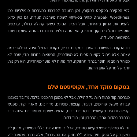
אבטחה מאפשרת לזהות תקלות ופרצות מהר יחסית.
לפי הסקירה בטקסט המקורי, זמן התגובה לפרצות במערכות פופולריות כמו
WordPress ו-Drupal מהיר בכ-40% לעומת מערכות סגורות. גם כאן כדאי
להציג את הנתון בזהירות, אבל הכיוון הגיוני: כשיש קהילה גדולה, עדכונים
שוטפים ותהליכי תיקון תכופים, האבטחה תלויה פחות בהבטחה שיווקית ויותר
במשמעת תפעולית.
וזו הנקודה החשובה באמת. במקרים רבים, נקודת הכשל אינה הפלטפורמה
עצמה אלא ניהול לקוי: תוספים לא מעודכנים, הרשאות רחבות מדי, שרת לא
מנוהל היטב או חוסר בנהלי תחזוקה. קוד פתוח לא פוטר מאחריות; הוא רק נותן
יותר שליטה על אופן היישום.
במקום מוקד אחד, אקוסיסטם שלם
מערכות קוד פתוח חיות על קהילה, אבל לא במובן הרומנטי בלבד. מדובר במנגנון
עבודה מעשי: פורומים, תיעוד, קבוצות מומחים, מדריכים, מאגרי קוד, מפגשי
קהילה וכנסים מקצועיים. במקרים רבים, הבעיה שאתם מתמודדים איתה כבר
נפתרה במקום אחר, והפתרון זמין תוך דקות.
זה לא מחליף אנשי מקצוע מנוסים, אבל כן משנה את כללי המשחק. ארגון לא
נשען רק על ספק יחיד שיודע “להחזיק את המערכת”, אלא נהנה ממאגר ידע