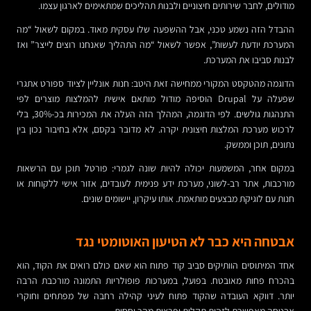
מודולים, לחבר שירותים חיצוניים ולבנות תהליכים שמתאימים לארגון עצמו.
ההבדל הזה נשמע טכני, אבל ההשפעה שלו עסקית מאוד. במקום לשאול “מה
המערכת יודעת לעשות”, אפשר לשאול “מה התהליך שאנחנו רוצים לייצר” ואז
לבנות סביבו את המערכת.
הדוגמה מהטקסט המקורי ממחישה זאת היטב: חנות אונליין לציוד ספורט אתגרי
שפעלה על Drupal הוסיפה מודול מותאם אישית להמלצות מוצרים לפי
התנהגות גולשים. לפי הדוגמה, המהלך הזה העלה את המכירות בכ-30%, בלי
לרכוש מערכת המלצות חיצונית יקרה. לא מדובר בקסם, אלא בחיבור נכון בין
נתונים, תוכן וממשק.
במקום אחר, המשמעות יכולה להיות שונה לגמרי: פורטל תוכן עם הרשאות
מורכבות, אתר רב-לשוני, מערכת ידע פנימית לעובדים, אזור אישי ללקוחות או
חנות עם לוגיקת מבצעים מותאמת. אותו עיקרון, יישומים שונים.
אבטחה היא כבר לא הטיעון האוטומטי נגד
אחד המיתוסים הוותיקים סביב קוד פתוח הוא שאם כולם רואים את הקוד, הוא
בהכרח פחות מאובטח. בפועל, במערכות פופולריות התמונה מורכבת הרבה
יותר. דווקא העובדה שהקוד פתוח לעיני קהילה רחבה של מפתחים וחוקרי