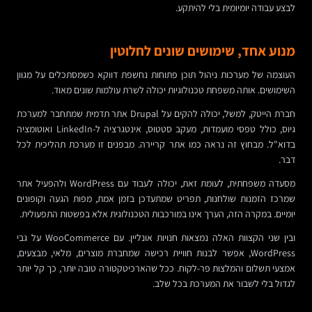
לבצע עבודה יומיומית בלי להיתקע.
מנוע אחד, שימושים שונים לחלוטין
העוצמה של מערכות ניהול תוכן פתוחות נחשפת דווקא כשמסתכלים על מגוון
השימושים. אותה משפחת טכנולוגיות יכולה לשרת עולמות שונים מאוד.
חברת הייטק, למשל, יכולה להקים על Drupal אתר תדמית שמתחבר למערכת
גיוס, כולל טפסי מועמדות, מעקב סטטוס, אינטגרציה ל-LinkedIn ואוטומציה
בדוא"ל. מבחוץ זה נראה כמו אתר קריירה. מבפנים זו מערכת תהליכית לכל
דבר.
מסעדה משפחתית, לעומת זאת, יכולה לעבוד עם WordPress ולהפעיל אתר
שמרכז הזמנות שולחנות, תפריט שמתעדכן בזמן אמת, מפות הגעה וקופונים
יומיים. במקרה הזה, הערך אינו במורכבות הטכנולוגית אלא בפשטות התפעולית.
ובין שני הקצוות האלה נמצאות חנויות אונליין. עם WooCommerce על גבי
WordPress, אפשר לבנות חוויית רכישה שמחברת מוצרים, מלאי, מבצעים,
אמצעי תשלום והמלצות פר-לקוח. ככל שהארכיטקטורה טובה יותר, כך קל יותר
לגדול בלי לשבור את המערכת בכל שלב.