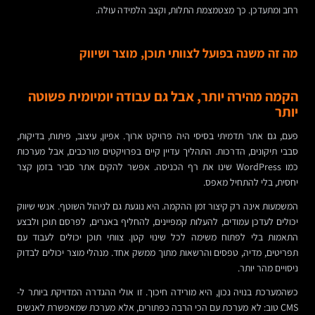
רחב ומתעדכן. כך מצטמצמת התלות, וקצב הלמידה עולה.
מה זה משנה בפועל לצוותי תוכן, מוצר ושיווק
הקמה מהירה יותר, אבל גם עבודה יומיומית פשוטה
יותר
פעם, גם אתר תדמיתי בסיסי היה פרויקט ארוך. אפיון, עיצוב, פיתוח, בדיקות,
סבבי תיקונים, הדרכות. התהליך עדיין קיים בפרויקטים מורכבים, אבל מערכות
כמו WordPress שינו את רף הכניסה. אפשר להקים אתר סביר בזמן קצר
יחסית, בלי להתחיל מאפס.
המשמעות אינה רק קיצור זמן ההקמה. היא נוגעת גם לניהול השוטף. אנשי שיווק
יכולים לעדכן עמודים, להעלות קמפיינים, להחליף באנרים, לפרסם תוכן ולבצע
התאמות בלי לפתוח משימה לכל שינוי קטן. צוותי תוכן יכולים לעבוד עם
תפריטים, מדיה, טפסים והרשאות מתוך ממשק אחד. מנהלי מוצר יכולים לבדוק
ניסויים מהר יותר.
כשהמערכת בנויה נכון, היא מורידה חיכוך. זו אולי ההגדרה המדויקת ביותר ל-
CMS טוב: לא מערכת עם הכי הרבה כפתורים, אלא מערכת שמאפשרת לאנשים