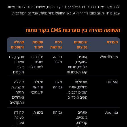
ולצד אלה יש גם פתרונות Headless בקוד פתוח, שפונים יותר לצוותי פיתוח
שבונים חוויות ווב ומובייל דרך API. כאן החופש גדול מאוד, אבל גם המורכבות.
השוואה מהירה בין מערכות CMS בקוד פתוח
מערכת
שימושים
רמת
עקומת
קהילה
נפוצים
גמישות
לימוד
ותוספים
WordPress
אתרים
גבוהה
ידידותית
ענקית, עם
שיווקיים,
מאוד
יחסית
עשרות
בלוגים, חנויות
למתחילים
אלפי
קטנות-בינוניות
תוספים
Drupal
פורטלים
מאוד
תלולה
קהילה
גדולים, אתרי
גבוהה
ודורשת
מקצועית
תוכן מורכבים,
ידע טכני
חזקה
גופים מוסדיים
ומודולים
מתקדמים
Joomla
אתרים
גבוהה
בינונית
קהילה
בינוניים,
פעילה
קהילות,
ומגוון