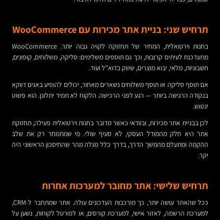
תרחיש שני: בניית אתר מכירות עם WooCommerce
בחנות וירטואלית, המחיר של תחזוקה לקויה גבוה יותר. WooCommerce
מתעדכנת לעיתים קרובות, וכך גם תוספים משלימים: סליקה, משלוחים, קופונים,
חשבוניות, מלאי, יבוא מוצרים, שיווק בדוא”ל ועוד.
אם תוסף סליקה או תוסף משלוחים נשארים מאחור, יכולים להופיע באגים דווקא
בנקודה הרגישה ביותר — רגע לפני הרכישה. הלקוח לא תמיד יתלונן. הוא פשוט
ינטוש.
לכן בבניית אתר מכירות, ובוודאי כאשר מדובר בחנות וירטואלית פעילה, תחזוקת
אתר היא חלק מהמודל העסקי, לא סעיף שולי. מי שמתמחר רק את שלב
ההקמה ומתעלם מהמשך הדרך, בדרך כלל מגלה מהר שהחיסכון הראשוני היה
יקר.
תרחיש שלישי: אתר מחובר למערכות אחרות
ככל שהאתר עושה יותר, כך מורכבות העדכונים עולה. אתר שמתחבר ל-CRM,
למערכת הרשמה, לאזור אישי, למערכת קורסים, או לפורטל לקוחות, נשען על