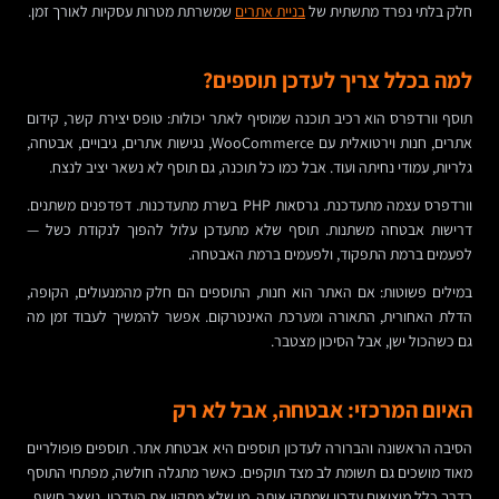
חלק בלתי נפרד מתשתית של
בניית אתרים
שמשרתת מטרות עסקיות לאורך זמן.
למה בכלל צריך לעדכן תוספים?
תוסף וורדפרס הוא רכיב תוכנה שמוסיף לאתר יכולות: טופס יצירת קשר, קידום
אתרים, חנות וירטואלית עם WooCommerce, נגישות אתרים, גיבויים, אבטחה,
גלריות, עמודי נחיתה ועוד. אבל כמו כל תוכנה, גם תוסף לא נשאר יציב לנצח.
וורדפרס עצמה מתעדכנת. גרסאות PHP בשרת מתעדכנות. דפדפנים משתנים.
דרישות אבטחה משתנות. תוסף שלא מתעדכן עלול להפוך לנקודת כשל —
לפעמים ברמת התפקוד, ולפעמים ברמת האבטחה.
במילים פשוטות: אם האתר הוא חנות, התוספים הם חלק מהמנעולים, הקופה,
הדלת האחורית, התאורה ומערכת האינטרקום. אפשר להמשיך לעבוד זמן מה
גם כשהכול ישן, אבל הסיכון מצטבר.
האיום המרכזי: אבטחה, אבל לא רק
הסיבה הראשונה והברורה לעדכון תוספים היא אבטחת אתר. תוספים פופולריים
מאוד מושכים גם תשומת לב מצד תוקפים. כאשר מתגלה חולשה, מפתחי התוסף
בדרך כלל מוציאים עדכון שמתקן אותה. מי שלא מתקין את העדכון, נשאר חשוף.