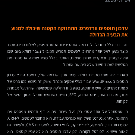
עדכון תוספים וורדפרס: התחזוקה הקטנה שיכולה למנוע
את הבעיה הגדולה
זה בדרך כלל מתחיל בלי דרמה. טופס יצירת הקשר מפסיק לשלוח פניות. עמוד
מוצר נטען לאט יותר מהרגיל. לפעמים תפריט המובייל נשבר דווקא ביום שבו
עולה קמפיין. ובמקרים פחות נעימים, האתר בכלל מציג שגיאה או מפנה את
הגולשים לעמוד חשוד שלא היה שם אתמול.
מאחורי לא מעט מקרים כאלה עומד עניין שנראה שולי, כמעט טכני: עדכון
תוספים ב-WordPress. עבור בעלי עסקים ומנהלי שיווק, זה נשמע כמו פרט של
מפתח אתרים או איש תחזוקה. בפועל, זו החלטה שמשפיעה ישירות על אבטחת
אתר, מהירות אתר, יחס המרה, SEO, חוויית משתמש ואפילו אמון בסיסי של
לקוחות.
מי שמסתכל על אתר עסקי רק כעל עיצוב יפה או דף תדמית מפספס את
התמונה. אתר אינטרנט פעיל הוא מערכת עבודה. הוא מחובר לטפסים, ל-CRM,
למערכות דיוור, לסליקה, לאנליטיקה, לדפי נחיתה, למערכות CMS, ולעיתים גם
לאזור אישי או לפורטל לקוחות. לכן עדכון תוספים הוא לא עניין קוסמטי. הוא