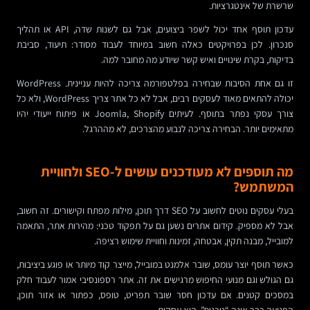
שרשרת של אינטגרציות.
עדכון תוסף אחד יכול לשפר ביצועים, אבל גם לשנות שדה, API או תהליך
סנכרון. לכן בפרויקטים כאלה חשוב במיוחד לעבוד מסודר: תיעוד, סביבת
בדיקות, בקרת שינויים ואיש קשר שיודע מה מחובר למה.
זו גם אחת הסיבות שבחירה בפלטפורמה צריכה להיות עניינית. WordPress
יכולה להתאים מאוד לעסקים רבים, אבל לא כל אתר צריך WordPress, ולא כל
צורך עסקי נפתר בתוסף. לעיתים Joomla, Shopify או פיתוח ייעודי יהיו
מתאימים יותר. הבחירה צריכה לנבוע מהצרכים, לא מההרגל.
מה תוספים לא מעודכנים עושים ל-SEO ולחוויית
המשתמש?
בעלי עסקים נוטים לחשוב על SEO דרך תוכן, מילות מפתח וקישורים. זה חשוב,
אבל לא מספיק. קידום אתרים נשען גם על תפקוד טכני: מהירות אתר, התאמה
למובייל, מבנה תקין, אבטחה, זמינות וחוויית שימוש רציפה.
כאשר תוסף יוצר עומס, שובר אלמנט במובייל, מייצר קוד מיותר או פוגע ביציבות,
גם הגולש וגם מנועי החיפוש מרגישים את זה. אתר רספונסיבי אמור לעבוד חלק
במסכים קטנים. אם עדכון חסר שובר תפריט, טופס, כפתור או אזור תוכן,
הפגיעה כבר אינה “טכנית”. היא עסקית.