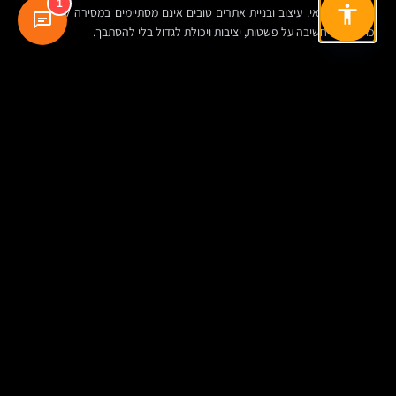
1
טלאי על טלאי. עיצוב ובניית אתרים טובים אינם מסתיימים במסירה ללקוח. הם
כוללים גם חשיבה על פשטות, יציבות ויכולת לגדול בלי להסתבך.
מה חשוב לבדוק לפני שמתחילים או משדרגים אתר
אם אתם שואלים איך בונים אתר מקצועי לעסק, או מה חשוב לבדוק לפני שבונים
אתר, עדכון תוספים אולי לא יהיה הדבר הראשון שתחשבו עליו. אבל הוא בהחלט
צריך להופיע בשיחה.
כאשר בוחנים חברה לבניית אתרים, שווה לבדוק לא רק תיק עבודות ועיצוב, אלא
גם את תפיסת התחזוקה: האם בונים אתר מותאם למובייל עם מבנה נקי, האם
מצמצמים תלות בתוספים מיותרים, האם יש תוכנית תחזוקת אתר, מי מטפל
באבטחה, ואיך מתבצע עדכון בלי לפגוע בפעילות העסקית.
השאלות האלה חשובות גם למי שבונה דף נחיתה, גם למי שמקים אתר תדמית
לעסק קטן, וגם למי שמתכנן אתר מכירות או פלטפורמה מורכבת יותר. כי בסוף,
אתר טוב הוא לא רק זה שנראה נכון ביום ההשקה, אלא זה שממשיך לעבוד נכון
חצי שנה ושנתיים אחר כך.
סיכום בטבלה: מה באמת עומד מאחורי עדכון