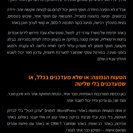
אבל זו לא הסיבה היחידה. תוסף מיושן יכול לגרום גם לבעיות שקטות יותר: ירידה
בביצועים, פגיעה בתצוגה במובייל, התנגשות עם תוסף אחר, שיבוש בטפסים,
בעיות בתהליך רכישה, פגיעה בקוד הסכמה ל-SEO, או קושי לערוך תוכן באתר.
באתר תדמית של משרד עורכי דין, למשל, טופס שלא עובד פירושו לידים אבודים.
בחנות וירטואלית, שגיאה קטנה בסליקה או בקופון יכולה לעלות במכירות. בבלוג
מקצועי, תוסף מטמון לא מעודכן עלול לייצר חוויית גלישה לא עקבית ולפגוע
בזמני טעינה. בפורטל עסקי שמחובר למערכת חיצונית, עדכון חסר יכול לשבש
תהליך עבודה שלם.
הטעות הנפוצה: או שלא מעדכנים בכלל, או
שמעדכנים בלי שליטה
כאן נכנסת המורכבות האמיתית. מצד אחד, הזנחת תחזוקת אתר היא סיכון מוכר.
מצד שני, גם עדכון פזיז יכול לשבור אתר.
זו אחת הטעויות הנפוצות באתרי WordPress: לוחצים “עדכן הכול” בלי לבדוק
תאימות, בלי גיבוי, ובלי סביבת בדיקה. באתר קטן זה אולי יעבור בשלום. באתר
מכירות, באתר רב-שפתי, באתר שמחובר ל-CRM או באתר עם פיתוח אתרים
מותאם אישית — הסיכון כבר אחר לגמרי.