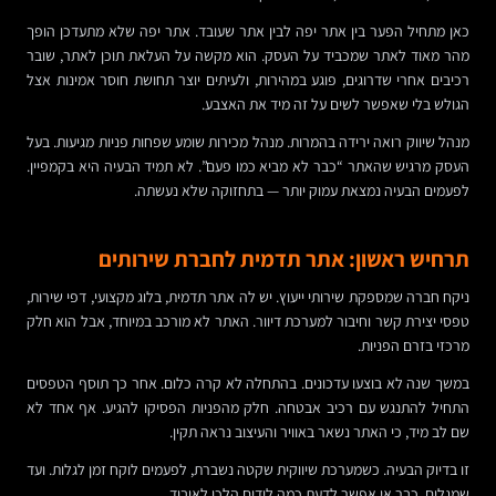
כאן מתחיל הפער בין אתר יפה לבין אתר שעובד. אתר יפה שלא מתעדכן הופך
מהר מאוד לאתר שמכביד על העסק. הוא מקשה על העלאת תוכן לאתר, שובר
רכיבים אחרי שדרוגים, פוגע במהירות, ולעיתים יוצר תחושת חוסר אמינות אצל
הגולש בלי שאפשר לשים על זה מיד את האצבע.
מנהל שיווק רואה ירידה בהמרות. מנהל מכירות שומע שפחות פניות מגיעות. בעל
העסק מרגיש שהאתר “כבר לא מביא כמו פעם”. לא תמיד הבעיה היא בקמפיין.
לפעמים הבעיה נמצאת עמוק יותר — בתחזוקה שלא נעשתה.
תרחיש ראשון: אתר תדמית לחברת שירותים
ניקח חברה שמספקת שירותי ייעוץ. יש לה אתר תדמית, בלוג מקצועי, דפי שירות,
טפסי יצירת קשר וחיבור למערכת דיוור. האתר לא מורכב במיוחד, אבל הוא חלק
מרכזי בזרם הפניות.
במשך שנה לא בוצעו עדכונים. בהתחלה לא קרה כלום. אחר כך תוסף הטפסים
התחיל להתנגש עם רכיב אבטחה. חלק מהפניות הפסיקו להגיע. אף אחד לא
שם לב מיד, כי האתר נשאר באוויר והעיצוב נראה תקין.
זו בדיוק הבעיה. כשמערכת שיווקית שקטה נשברת, לפעמים לוקח זמן לגלות. ועד
שמגלים, כבר אי אפשר לדעת כמה לידים הלכו לאיבוד.