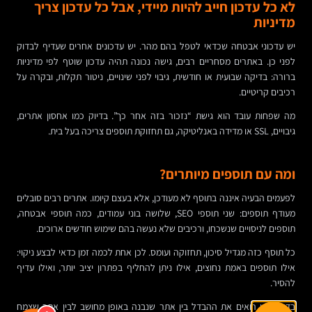
לא כל עדכון חייב להיות מיידי, אבל כל עדכון צריך
מדיניות
יש עדכוני אבטחה שכדאי לטפל בהם מהר. יש עדכונים אחרים שעדיף לבדוק
לפני כן. באתרים מסחריים רבים, גישה נכונה תהיה עדכון שוטף לפי מדיניות
ברורה: בדיקה שבועית או חודשית, גיבוי לפני שינויים, ניטור תקלות, ובקרה על
רכיבים קריטיים.
מה שפחות עובד הוא גישת “נזכור בזה אחר כך”. בדיוק כמו אחסון אתרים,
גיבויים, SSL או מדידה באנליטיקה, גם תחזוקת תוספים צריכה בעל בית.
ומה עם תוספים מיותרים?
לפעמים הבעיה איננה בתוסף לא מעודכן, אלא בעצם קיומו. אתרים רבים סובלים
מעודף תוספים: שני תוספי SEO, שלושה בוני עמודים, כמה תוספי אבטחה,
תוספים לניסויים שנשכחו, ורכיבים שלא נעשה בהם שימוש חודשים ארוכים.
כל תוסף כזה מגדיל סיכון, תחזוקה ועומס. לכן אחת לכמה זמן כדאי לבצע ניקוי:
אילו תוספים באמת נחוצים, אילו ניתן להחליף בפתרון יציב יותר, ואילו עדיף
להסיר.
בדיוק כאן רואים את ההבדל בין אתר שנבנה באופן מחושב לבין אתר שצמח