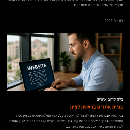
מצלצל כמו שציפו, טפסים נכנסים בקצב...
03 יולי 2026
בלוג קידום אתרים
בניית אתרים בראשון לציון
בניית אתרים בראשון לציון: לא עוד “פרויקט דיגיטל”, אלא החלטה עסקית עם השלכות
אמיתיות זה בדרך כלל מתחיל ברגע קטן, כמעט שגרתי. בעלת קליניקה בראשון לציון שואלת
למה יש תנועה לאתר אבל מעט פניות. מנהל...