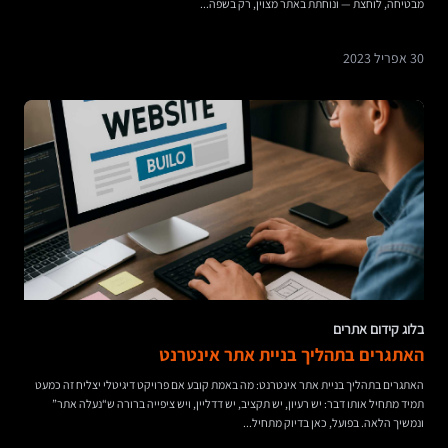
מבטיחה, לוחצת — ונוחתת באתר מצוין, רק בשפה...
30 אפריל 2023
בלוג קידום אתרים
האתגרים בתהליך בניית אתר אינטרנט
האתגרים בתהליך בניית אתר אינטרנט: מה באמת קובע אם פרויקט דיגיטלי יצליח זה כמעט
תמיד מתחיל אותו דבר: יש רעיון, יש תקציב, יש דדליין, ויש ציפייה ברורה ש“נעלה אתר”
ונמשיך הלאה. בפועל, כאן בדיוק מתחיל...