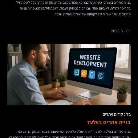
בניית אתרים בשוהם: כשהאתר כבר לא עומד בקצב של העסק זה בדרך כלל לא מתחיל
בקריסה גדולה. לא ביום אחד שבו הכול מפסיק לעבוד. זה מתחיל בשקט: פחות פניות
מהטופס, יותר שיחות של לקוחות ששואלים שאלות שכבר...
03 יולי 2026
בלוג קידום אתרים
בניית אתרים באלעד
בניית אתרים באלעד: לא עוד “אתר יפה”, אלא מערכת שעובדת עבור העסק יש רגע כזה
שבעלי עסקים מכירים היטב: האתר קיים, אפילו נראה סביר, אבל משהו לא קורה. הטלפון לא