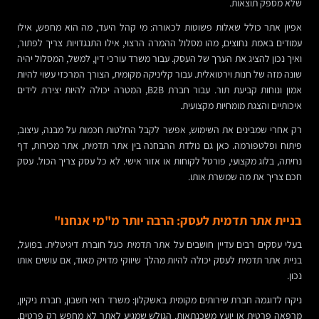
שלא מספק תוצאות.
אפיון אתר כולל שאלות פשוטות לכאורה: מי קהל היעד, מה הוא מחפש, אילו
עמודים באמת נחוצים, מהו מסלול ההמרה הרצוי, אילו התנגדויות צריך לפתור,
ואיך נכון להציג את הערך של העסק. עבור משרד עורכי דין, למשל, המסלול יהיה
שונה מזה של חנות וירטואלית. עבור קליניקה מקומית, הצורך המרכזי עשוי להיות
אמון ונוחות קביעת תור. עבור חברת B2B, המטרה יכולה להיות יצירת לידים
איכותיים והצגת מומחיות מקצועית.
רק אחרי שמבינים את השימוש, אפשר לקבל החלטות חכמות על מבנה, עיצוב,
פיתוח ופלטפורמה. כאן גם נולדת ההבחנה בין אתר תדמית, אתר מכירות, דף
נחיתה, בלוג מקצועי, פורטל לקוחות או אזור אישי. לא כל עסק צריך הכול. עסק
חכם צריך את מה שמשרת אותו.
בניית אתר תדמית לעסק: הרבה יותר מ"מי אנחנו"
בעלי עסקים רבים עדיין חושבים על אתר תדמית כעל חוברת דיגיטלית. בפועל,
בניית אתר תדמית לעסק יכולה להיות מהלך שיווקי מדויק מאוד, אם עושים אותו
נכון.
ניקח לדוגמה חברת שירותים מקומית באשקלון: משרד רואי חשבון, חברת ניקיון,
מרפאה פרטית או יועץ משכנתאות. הגולש שמגיע לאתר לא מחפש רק פרטים.