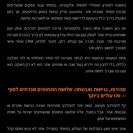
נחשבת לפתרון פופולרי למסחר אלקטרוני, במיוחד עבור עסקים שמעדיפים
סביבת מסחר מובנית יותר. Joomla עדיין קיימת במגוון פרויקטים, אך כיום
נשקלת בדרך כלל בהתאם לדרישות מאוד מסוימות או למערכות קיימות.
אין כאן תשובה אחת נכונה. פלטפורמה צריכה להתאים לצרכים. עסק קטן
שמחפש בניית אתר לעסק קטן עם יכולת עדכון עצמאית לא צריך בהכרח מערכת
מורכבת מדי. מנגד, חברה עם קטלוג רחב, חיבור למלאי, CRM ואזור אישי
תצטרך לחשוב רחוק יותר.
אחת הטעויות הנפוצות היא לבחור מערכת לפי מחיר התחלתי או לפי המלצה
כללית, בלי להבין מה יידרש בעוד שנה או שנתיים. אתר הוא לא רק השקה; הוא
מערכת שצריך לחיות איתה.
מהירות, נגישות ואבטחה: שלושת התחומים שנדחים לסוף
— ואז עולים ביוקר
קל להתלהב מעיצוב. קשה יותר להתלהב ממהירות טעינה, נגישות אתרים או
אבטחת אתר. אבל בפועל, אלה שלושה תחומים שמשפיעים ישירות על חוויית
המשתמש ועל אמון.
אתר איטי פוגע בסבלנות של הגולש, במיוחד במובייל. אתר לא נגיש חוסם קהל