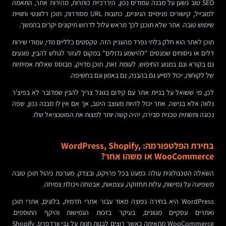
SEO טוב נשען על מבנה עמודים נכון, היררכיית כותרות, מהירות אתר, התאמה
למובייל, קישורים פנימיים הגיוניים, כתובות URL מסודרות, תוכן רלוונטי וחוויית
שימוש טובה. אתר שלא תוכנן לכך מראש עלול לדרוש תיקונים יקרים בהמשך.
תוכן לאתר הוא חלק בלתי נפרד מהעניין הזה. טקסטים כלליים מדי, עמודי שירות
דלים או ניסוחים שמנסים "להישמע גדולים" במקום לעזור לגולש להבין, פוגעים
גם בקורא וגם במנוע החיפוש. לעומת זאת, תוכן מדויק, מבוסס שאלות אמיתיות
של לקוחות, יכול לסייע גם בהבנה, גם באמון וגם בחשיפה.
לכן, מי ששואל על בניית אתר עם קידום בגוגל צריך להבין שמדובר לא בפיצ'ר
נלווה אלא בגישה. אתר יכול להיות מעוצב היטב, אך אם אין לו מבנה נכון, שפה
נכונה ותשתית טכנית סבירה, יהיה קשה יותר למצות את הפוטנציאל שלו.
בחירת הפלטפורמה: WordPress, Shopify,
WooCommerce או משהו אחר?
השאלה הטכנולוגית עולה כמעט בכל פרויקט, ובצדק. מערכת ניהול תוכן טובה
משפיעה על גמישות, עלות תחזוקה, עצמאות, אבטחה ויכולת צמיחה.
WordPress היא בחירה נפוצה מאוד עבור אתרי תדמית, בלוגים, אתרי תוכן
ואתרים עסקיים מגוונים, בעיקר בזכות הגמישות והיקף התוספים.
WooCommerce מתאימה כאשר רוצים לבנות חנות על גבי וורדפרס. Shopify