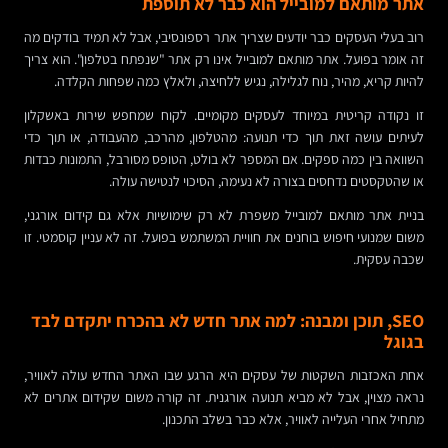
אתר מותאם למובייל הוא כבר לא תוספת
רוב בעלי העסקים כבר יודעים שצריך אתר רספונסיבי, אבל לא תמיד בודקים מה
זה אומר בפועל. אתר מותאם למובייל אינו רק אתר "שנפתח בטלפון". הוא צריך
להיות קריא, מהיר, נוח לגלילה, נגיש ללחיצה, ולאלץ כמה שפחות הקלדה.
זו נקודה קריטית במיוחד לעסקים מקומיים. לקוח שמחפש שירות באשקלון
לעיתים עושה זאת תוך כדי תנועה: מהטלפון, מהרכב, מהעבודה, או תוך כדי
השוואה בין כמה ספקים. אם המספר לא בולט, הטופס מסורבל, התמונות כבדות
או שהטקסטים נדחסים בצורה לא נעימה, הסיכוי לנטישה עולה.
בניית אתר מותאם למובייל משפרת לא רק שימושיות אלא גם קידום אורגני,
משום שמנועי חיפוש בוחנים את חוויית המשתמש בפועל. זה לא עניין קוסמטי. זו
שכבה עסקית.
SEO, תוכן ומבנה: למה אתר חדש לא בהכרח יתקדם לבד
בגוגל
אחת האכזבות השקטות של עסקים היא הרגע שבו האתר החדש עולה לאוויר,
נראה מצוין, אבל לא מביא תנועה אורגנית. זה קורה משום שקידום אתרים לא
מתחיל אחרי העלייה לאוויר, אלא כבר בשלב התכנון.