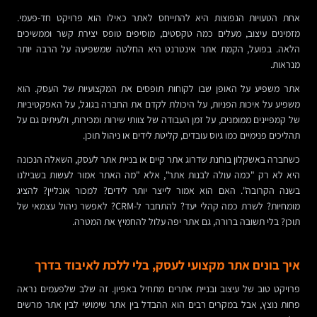
אחת הטעויות הנפוצות היא להתייחס לאתר כאילו הוא פרויקט חד-פעמי.
מזמינים עיצוב, מעלים כמה טקסטים, מוסיפים טופס יצירת קשר וממשיכים
הלאה. בפועל, הקמת אתר אינטרנט היא החלטה שמשפיעה על הרבה יותר
מנראות.
אתר משפיע על האופן שבו לקוחות תופסים את המקצועיות של העסק. הוא
משפיע על איכות הפניות, על היכולת לקדם את החברה בגוגל, על האפקטיביות
של קמפיינים ממומנים, על זמן העבודה של צוותי שירות ומכירות, ולעיתים גם על
תהליכים פנימיים כמו גיוס עובדים, קליטת לידים או ניהול תוכן.
כשחברה באשקלון בוחנת שדרוג אתר קיים או בניית אתר לעסק, השאלה הנכונה
היא לא רק "כמה עולה לבנות אתר", אלא "מה האתר אמור לעשות בשבילנו
בשנה הקרובה". האם הוא אמור לייצר יותר לידים? למכור אונליין? להציג
מומחיות? לשרת כמה קהלי יעד? להתחבר ל-CRM? לאפשר ניהול עצמאי של
תוכן? בלי תשובה ברורה, גם אתר יפה עלול להחמיץ את המטרה.
איך בונים אתר מקצועי לעסק, בלי ללכת לאיבוד בדרך
פרויקט טוב של עיצוב ובניית אתרים מתחיל באפיון. זה שלב שלפעמים נראה
פחות נוצץ, אבל במקרים רבים הוא ההבדל בין אתר שימושי לבין אתר מרשים