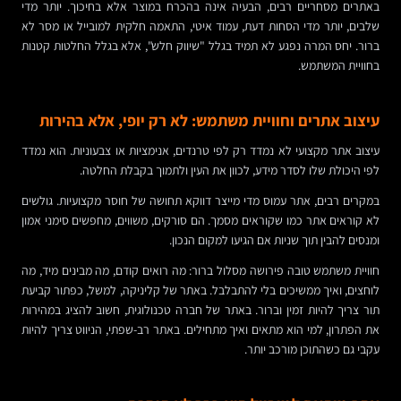
באתרים מסחריים רבים, הבעיה אינה בהכרח במוצר אלא בחיכוך. יותר מדי
שלבים, יותר מדי הסחות דעת, עמוד איטי, התאמה חלקית למובייל או מסר לא
ברור. יחס המרה נפגע לא תמיד בגלל "שיווק חלש", אלא בגלל החלטות קטנות
בחוויית המשתמש.
עיצוב אתרים וחוויית משתמש: לא רק יופי, אלא בהירות
עיצוב אתר מקצועי לא נמדד רק לפי טרנדים, אנימציות או צבעוניות. הוא נמדד
לפי היכולת שלו לסדר מידע, לכוון את העין ולתמוך בקבלת החלטה.
במקרים רבים, אתר עמוס מדי מייצר דווקא תחושה של חוסר מקצועיות. גולשים
לא קוראים אתר כמו שקוראים מסמך. הם סורקים, משווים, מחפשים סימני אמון
ומנסים להבין תוך שניות אם הגיעו למקום הנכון.
חוויית משתמש טובה פירושה מסלול ברור: מה רואים קודם, מה מבינים מיד, מה
לוחצים, ואיך ממשיכים בלי להתבלבל. באתר של קליניקה, למשל, כפתור קביעת
תור צריך להיות זמין וברור. באתר של חברה טכנולוגית, חשוב להציג במהירות
את הפתרון, למי הוא מתאים ואיך מתחילים. באתר רב-שפתי, הניווט צריך להיות
עקבי גם כשהתוכן מורכב יותר.