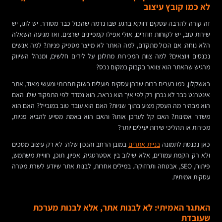
לא כמו קובץ עיצוב
זה קורה להרבה עסקים דווקא ברגע שבו נדמה שהכול כבר מסודר. יש לוגו, יש
שירות טוב, יש לקוחות חוזרים, אולי אפילו קמפיינים שרצים. ואז מגיעה השאלה
הלא נוחה: אם הכול מתקדם, למה האתר לא מייצר מספיק פניות? למה אנשים
נכנסים ויוצאים? למה צוות המכירות מתלונן על לידים חלשים, ומנהל השיווק
מרגיש שהאתר הוא צוואר בקבוק במקום נכס?
באשקלון, כמו בערים רבות שבהן עסקים פועלים בשוק תחרותי ומעשי מאוד, אתר
אינטרנט כבר לא נבחן רק לפי איך הוא נראה. הוא נמדד לפי התפקוד שלו. האם
הוא מבהיר מה העסק מציע בתוך שניות? האם הוא עובד טוב במובייל? האם הוא
משדר אמינות? האם קל לעדכן אותו? והאם הוא באמת מסייע להביא פניות,
מכירות או תהליכי שירות יעילים יותר?
כאן נכנסת לתמונה
בניית אתרים
במובן הרחב והנכון שלה: לא רק עיצוב מסכים
ולא רק הקמת עמודים, אלא שילוב בין אסטרטגיה, אפיון, תוכן, חוויית משתמש,
פיתוח, SEO, אבטחה ותחזוקה. במילים אחרות, לבנות אתר שיודע לשרת מטרה
עסקית אמיתית.
האתגר האמיתי: לא לבנות אתר, אלא לבנות מערכת
שעובדת