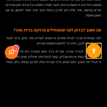
ממשק ניהול נוח, הרשאות ברורות, תיעוד מסודר וחשיבה על עדכוני תוכן עתידיים
יוצרים גמישות. אתר שלא ניתן לעדכן בקלות הופך מהר מאוד למיושן, גם אם
הושק אתמול.
מה חשוב לבדוק לפני שמתחילים פרויקט בניית אתר?
לפני שבוחרים חברה לבניית אתרים או יוצאים לשדרוג אתר קיים, כדאי לעצור
לרגע. לא כדי לעכב, אלא כדי להימנע מטעויות מוכרות.
1
ראשית, צריך להגדיר מטרה. אם לא ברור האם המטרה היא תדמית, לידים,
מכירות, שירות עצמי או גיוס עובדים, קשה לבנות אתר שיצליח. שנית, חשוב להבין
מי מנהל את התוכן: האם העסק צריך מערכת נוחה לעדכון עצמאי, בלוג, עמודי
שירות, קטלוג או חדשות?
שלישית, כדאי לבחון איך תימדד הצלחה. לא רק "שהאתר יהיה באוויר", אלא
האם יהיו יותר פניות, יותר שיחות, יותר טפסים, יותר זמן שהייה או שיפור באיכות
הלידים. רביעית, צריך לבדוק האם הפתרון מתאים גם להמשך: SEO, אבטחה,
נגישות, מהירות, תחזוקה ואפשרות להוסיף יכולות בעתיד.
ולבסוף, חשוב לשאול מי אחראי על מה. מי כותב תוכן? מי מטפל בתמונות? מי
בודק תקינות? מי מאחסן? מי נותן מענה אם משהו נשבר? שקיפות בתחילת הדרך