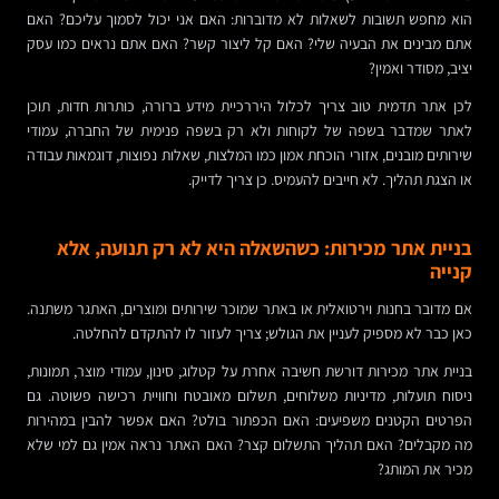
הוא מחפש תשובות לשאלות לא מדוברות: האם אני יכול לסמוך עליכם? האם
אתם מבינים את הבעיה שלי? האם קל ליצור קשר? האם אתם נראים כמו עסק
יציב, מסודר ואמין?
לכן אתר תדמית טוב צריך לכלול היררכיית מידע ברורה, כותרות חדות, תוכן
לאתר שמדבר בשפה של לקוחות ולא רק בשפה פנימית של החברה, עמודי
שירותים מובנים, אזורי הוכחת אמון כמו המלצות, שאלות נפוצות, דוגמאות עבודה
או הצגת תהליך. לא חייבים להעמיס. כן צריך לדייק.
בניית אתר מכירות: כשהשאלה היא לא רק תנועה, אלא
קנייה
אם מדובר בחנות וירטואלית או באתר שמוכר שירותים ומוצרים, האתגר משתנה.
כאן כבר לא מספיק לעניין את הגולש; צריך לעזור לו להתקדם להחלטה.
בניית אתר מכירות דורשת חשיבה אחרת על קטלוג, סינון, עמודי מוצר, תמונות,
ניסוח תועלות, מדיניות משלוחים, תשלום מאובטח וחוויית רכישה פשוטה. גם
הפרטים הקטנים משפיעים: האם הכפתור בולט? האם אפשר להבין במהירות
מה מקבלים? האם תהליך התשלום קצר? האם האתר נראה אמין גם למי שלא
מכיר את המותג?