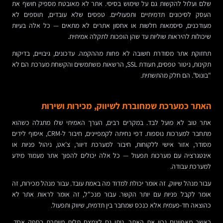
שלם ועלול להקשות גם על שימוש בסיסי. אתר לא מאובטח מספיק חושף את
העסק לסיכונים תדמיתיים ותפעוליים. טפסים שלא עובדים, תוספים לא
מעודכנים, סיסמאות חלשות או אחסון אתרים לא מתאים — כל אלה בעיות
שיכולות להיראות שוליות עד שהן הופכות לתקלה אמיתית.
תחזוקת אתר מסודרת חשובה לא פחות מההקמה. עדכונים, גיבויים, בדיקות
תקינות, ניטור טפסים, תעודת SSL, הרשאות משתמשים והקשחת מערכת הם לא
"בונוס". הם חלק מהתשתית.
האתר כמערכת שמחוברת לשיווק, מכירות ושירות
אתר טוב לא פועל לבד. במקרים רבים, הערך האמיתי שלו מתגלה כשהוא
מתחבר למערכות נוספות. דפי נחיתה לקמפיינים, חיבור ל-CRM, איסוף לידים
מסודר, אזור אישי ללקוחות, חיבור למערכת דיוור, צ'אט, ניהול פניות או
אינטגרציה עם מערכות תפעול — כל אלה יכולים להפוך אתר מעמוד מידע
למערכת עבודה.
עבור מנהל שיווק, זה אומר יכולת למדוד מה באמת עובד. עבור מנהל מכירות, זה
אומר לקבל פניות עם יותר הקשר. עבור מנכ"ל, זה אומר לראות אתר לא
כהוצאה חד-פעמית אלא כנכס שמחבר בין תדמית, שיווק ותפעול.
כאשר מאפיינים נכון את האתר, ניתן גם לצמצם תלות מיותרת בספק אחד.