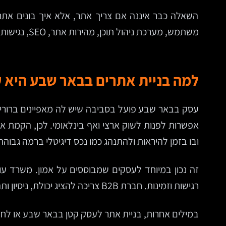
השאלה כבר איננה אם צריך אתר, אלא איך בונים אתר 
משתמש, מערכת ניהול תוכן, מהירות אתר, SEO, נגישות, אבטחת אתר ויכולת אמיתית לעדכן, למדוד ולשפר.
למה בניית אתרים בבאר שבע היא ע
עסק בבאר שבע פועל בסביבה שיש לה מאפיינים ברורים
אפשרות לפנות לשוק ארצי ואף בינלאומי. לכן, הקמת את
ובו בזמן להיראות ולהתנהג כמו נכס דיגיטלי ברמה גבוהה
זה נכון במיוחד לעסקים שמבוססים על אמון. משרד עור
רגישות וזמינות. חברת B2B צריכה להציג יכולת, ניסיון ותהליך. חנות וירטואלית חייבת לייצר חוויית קנייה נוחה ומהירה, אחרת הגולש פשוט עובר לאתר הבא.
במילים אחרות, בניית אתר לעסק קטן בבאר שבע או לחבר