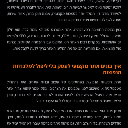
לקליניקה, למשל, צריך לייצר תחושת אמון, להסביר שירותים בצורה פשוטה,
להציג זמינות ואולי לאפשר קביעת תורים. לעומת זאת, אתר לחברה תעשייתית או
למשרד עורכי דין יתמקד יותר בסמכות מקצועית, מבנה תוכן ברור, אזורי שירות,
מענה לשאלות נפוצות ויצירת פנייה איכותית.
כאן נכנסת החשיבה המערכתית. אתר אינטרנט טוב לא עומד לבד. הוא חלק
ממערך שכולל שיווק דיגיטלי, תוכן, CRM, שירות לקוחות, מדידה, SEO ולעיתים
גם אוטומציות. במקרים רבים האתר הוא המקום שבו ההבטחה השיווקית נבחנת
מול המציאות. אם המודעה הביאה את הגולש, האתר צריך לדעת לקבל אותו.
איך בונים אתר מקצועי לעסק בלי ליפול למלכודות
הנפוצות
אחת הטעויות הנפוצות בפרויקטים של עיצוב ובניית אתרים היא להתחיל
מטכנולוגיה או מעיצוב לפני שמבינים את הצרכים. עסק אומר שהוא צריך אתר
חדש, אבל בפועל הבעיה יכולה להיות אחרת לגמרי: מסרים לא ברורים, תוכן
חלש, טפסים מסורבלים, מבנה ניווט מבלבל או היעדר בידול.
אפיון אתר הוא השלב שבו עושים סדר. מי קהל היעד, מה הוא מחפש, מה מונע
ממנו לפנות, אילו עמודים באמת דרושים, אילו פעולות חשובות לעסק, ואיך
מודדים הצלחה. בלי השלב הזה, גם פיתוח אתרים ברמה טובה לא תמיד יציל את