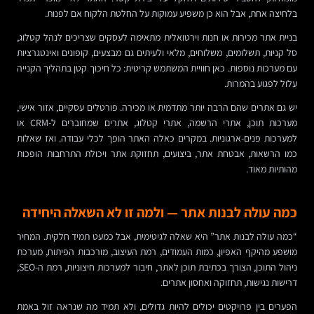
בלחיצה אחת, אבל הוא כן משפיע עמוקות על החלטת הלקוח אם לפנות.
בניית אתר מכירות או חנות וירטואלית מתאימה לעסקים שצריכים לנהל קטלוג,
סל קניות, תשלומים, משלוחים, מלאי ולעיתים גם מבצעים, קופונים ואינטגרציות
עם מערכות נוספות. כאן חוויית המשתמש קריטית: כל חיכוך קטן בתהליך הקנייה
עלול לפגוע בהמרות.
יש גם אתרים שהם הרבה יותר מתדמית או מכירה. פורטלים עסקיים, אזור אישי,
מערכות תוכן, אתרי הרשמה, אתרי קטלוג, אתרים שמחוברים ל-CRM או
למערכות פנים-ארגוניות. במקרים כאלה האתר הופך לכלי עבודה. ואז שאלות
כמו הרשאות, אבטחת אתר, ביצועים, תחזוקת אתר ויכולת התרחבות הופכות
מהותיות מאוד.
כמה עולה לבנות אתר — ולמה זו לא השאלה היחידה
“כמה עולה לבנות אתר” היא שאלה לגיטימית, אבל כמעט תמיד חלקית. המחיר
מושפע מהיקף האפיון, כמות העמודים, רמת העיצוב, מורכבות הפיתוח, מערכת
ניהול התוכן, הצורך בכתיבת תוכן לאתר, חיבור למערכות חיצוניות, רמת ה-SEO,
דרישות נגישות, תחזוקה ואחסון אתרים.
הפערים בין פרויקטים יכולים להיות גדולים, ולא תמיד מה שנראה זול באמת