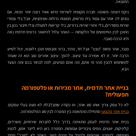
התוצאה.
ניקח דוגמה פשוטה: חברה מקומית לשירותי מיזוג אוויר רוצה יותר פניות. אם
בונים לה אתר עם עמוד בית מרשים, תמונות גדולות ואנימציות, אבל בלי עמודי
שירות מסודרים, בלי אזורי שירות ברורים, בלי קריאות לפעולה ובלי חיבור נכון בין
התוכן לבין החיפושים של הלקוחות — האתר עלול להישאר כרטיס תדמית נאה
ולא הרבה מעבר.
מנגד, אתר פחות “נוצץ” אבל חד, מהיר, ברור ומבוסס תוכן רלוונטי, יכול לסייע
הרבה יותר. זו לא אמירה נגד עיצוב. להפך. עיצוב אתרים טוב הוא זה שעוזר
למשתמש להבין מהר מי אתם, מה אתם מציעים, למה לבחור בכם ומה הצעד
הבא.
בניית אתר תדמית, אתר מכירות או פלטפורמה
תפעולית?
לא כל עסק צריך אותו סוג אתר, וזו נקודה שמבלבלת לא מעט בעלי עסקים.
בניית אתר מקצועי
מתחילה מהתאמה בין המטרה לבין סוג הפלטפורמה.
בניית אתר תדמית לעסק מתאימה בדרך כלל לחברות שירותים, משרדים,
קליניקות, יועצים, גופים ציבוריים ועמותות. המטרה כאן היא לייצר אמון, להציג
מומחיות, להסביר שירותים ולהקל על יצירת קשר. האתר לא “מוכר” תמיד