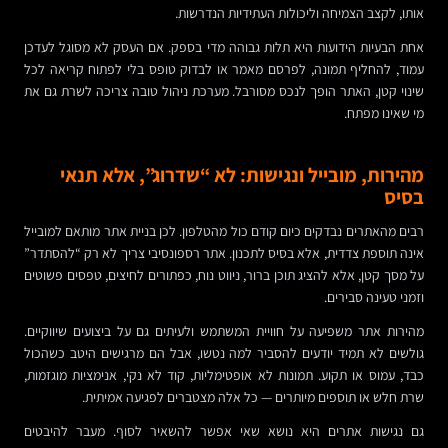
אותו, לקצב הצמיחה וליכולות העתידיות הנדרשות.
אחת הבעיות הידועות היא תלות גבוהה מדי בספק. אם העסק לא מסוגל לעדכן
עמוד, להחליף תמונה, לפרסם מאמר או לבדוק טופס בלי לפתוח קריאה לכל
שינוי קטן, האתר הופך לנכס מסורבל. מערכת ניהול טובה צריכה לשרת גם את
מי שאינו מפתח.
מהירות, מובייל ונגישות: לא “שדרוג”, אלא תנאי
בסיס
רבים מהאתרים נבדקים כיום קודם כול מהטלפון. לכן בניית אתר מותאם למובייל
אינה תוספת צדדית, אלא בסיס לתכנון. אתר רספונסיבי צריך לא רק “להסתדר”
על מסך קטן, אלא להציג תוכן ברור, ניווט נוח, כפתורים לחיצים, טפסים פשוטים
וזמני טעינה סבירים.
מהירות אתר משפיעה על חוויית המשתמש ולעיתים גם על ביצועים שיווקיים.
גולשים לא תמיד יודעים להסביר למה נטשו, אבל הם מרגישים היטב כשהכול
כבד, עמוס או תקוע. תמונות לא אופטימליות, קוד לא נקי, אנימציות מוגזמות,
שרת חלש או תוספים מיותרים — כל אלה מצטברים לפגיעה אמיתית.
גם נגישות אתרים היא נושא שאי אפשר להשאיר לסוף. מעבר להיבטים