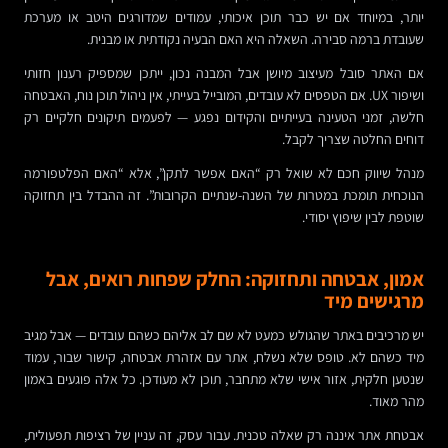
יותר, במיוחד אם יש כבר תוכן איכותי, עמודים שמדורגים היטב או מערכת
שעובדת ברמה סבירה. השאלה היא האם הבעיה נקודתית או מבנית.
אם האתר סובל מעיצוב מיושן אבל המבנה נכון, ייתכן שמספיק רענון חזותי
ושיפור UX. אם הטפסים לא עובדים, המובייל בעייתי, אין ניהול תוכן נוח, האבטחה
חלשה, זמני הטעינה בעייתיים והקידום נפגע — לפעמים תיקונים חלקיים רק
דוחים החלטה שצריך לקבל.
מנהל שיווק חכם לא שואל רק “האם אפשר לתקן”, אלא “האם הפלטפורמה
הנוכחית תומכת במטרות של השנה-שנתיים הקרובות”. זה ההבדל בין תחזוקה
שוטפת לבין שיפוץ יסודי.
אמון, אבטחה ותחזוקה: החלק שפחות רואים, אבל
מרגישים מיד
יש מרכיבים באתר שהגולש כמעט לא שם לב אליהם כשהם עובדים — אבל מגיב
מיד כשהם לא. טופס שלא נשלח, אתר עם אזהרת אבטחה, קישור שבור, עמוד
שנטען חלקית, אזור אישי שלא מתחבר, תוכן לא מעודכן. כל אלה פוגעים באמון
מהר מאוד.
אבטחת אתר איננה רק שאלה טכנית. עבור עסק, זה עניין של רציפות תפעולית,