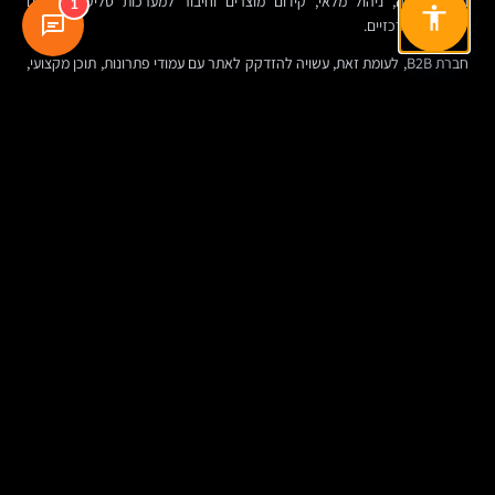
במקרה כזה, ניהול מלאי, קידום מוצרים וחיבור למערכות סליקה הופכים
1
לשיקולים מרכזיים.
חברת B2B, לעומת זאת, עשויה להזדקק לאתר עם עמודי פתרונות, תוכן מקצועי,
בלוג, מסמכים להורדה, אזורי קהל שונים וחיבור ל-CRM. לעיתים הערך המרכזי
של האתר אינו “מכירה מיידית”, אלא יצירת אמון והבשלה של ליד איכותי.
איך לבחור חברה לבניית אתרים בלי להסתנוור
מהבטחות
הבחירה בספק או בצוות לפרויקט כזה צריכה להתבסס פחות על הבטחות
גדולות ויותר על יכולת לחשוב יחד. חברה לבניית אתרים טובה שואלת שאלות
טובות: מה המטרה, מי הקהל, מה לא עובד היום, מי יעדכן את התוכן, אילו
מערכות צריך לחבר, איך מודדים הצלחה.
כדאי לבחון לא רק תיק עבודות, אלא גם איכות חשיבה. האם האתרים נראים
שונים לפי סוג העסק, או שכולם בנויים באותה תבנית? האם יש הבנה של SEO,
תוכן, ביצועים ונגישות, או רק של עיצוב? האם יש שקיפות לגבי תהליך, אחריות,
תחזוקה והבעלות על הנכסים?
חשוב גם להבין מי ילווה את הפרויקט לאחר העלייה לאוויר. אתר שלא מקבל
תחזוקה, מדידה ושיפור מתמשך נשחק מהר יותר ממה שחושבים.