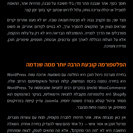
חוסך כסף. אתר שנבנה מהר מדי, בלי חשיבה על מבנה, מהירות אתר, התאמה
למובייל או יכולת עריכה נוחה, עלול לדרוש שכתוב יקר בתוך זמן קצר.
מצד שני, גם תקציב גבוה לא מבטיח תוצאה טובה. יש לא מעט אתרים יקרים
שנראים מצוין אך מתקשים להסביר ערך, לא בנויים לקידום אתרים, או פשוט
מסרבלים את הדרך לפנייה. ההסתכלות הבריאה היא לא רק על עלות ההקמה,
אלא על העלות הכוללת לאורך זמן: עדכונים, אבטחה, תוספים, שיפורים, תוכן,
מדידה ותמיכה.
הפלטפורמה קובעת הרבה יותר ממה שנדמה
בחירת מערכת ניהול תוכן היא החלטה עם משמעות ארוכת טווח. WordPress
היא בחירה נפוצה בזכות הגמישות, קלות הניהול והאקוסיסטם הרחב שלה.
WooCommerce מתאים במקרים רבים לחנויות שמבוססות על WordPress.
Shopify היא פלטפורמה מקובלת לחנויות וירטואליות, בעיקר כשהפוקוס הוא
מסחר וניהול קטלוג בצורה פשוטה יחסית. Joomla עדיין קיימת בפרויקטים
מסוימים, אך נפוצה פחות מבעבר.
אין כאן מנצחת אחת. אתר תדמית לחברה מקומית, חנות עם עשרות מוצרים,
פורטל תוכן או אזור אישי — כל אחד מהם עשוי להצדיק בחירה אחרת. השאלה
החשובה היא לא “מה הכי מתקדם”, אלא מה מתאים לעסק, לצוות שמתחזק