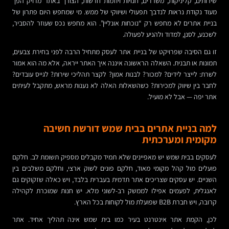
שירותים, קליניקות, משרדים, חנויות ויוזמות חדשות, הצורך באתר מדויק הפך
מעוד נקודת נראות לנדבך תפעולי ושיווקי של ממש. מי שמחפש היום פתרון של
בניית אתרים לא מחפש רק “נוכחות אונליין”. הוא מחפש נכס שעוזר להסביר,
לשכנע, לסנן, למדוד ולהניע לפעולה.
זו גם הסיבה שפרויקט של בניית אתר לעסק מתחיל הרבה לפני בחירת צבעים,
תמונות או תבנית. השאלה הראשונה איננה איך האתר ייראה, אלא מה הוא אמור
לשרת: לייצר לידים? למכור? לבנות אמון? לקצר תהליכי שירות? לגייס עובדים?
לחבר בין שיווק למכירות? כשהשאלות האלה לא נענות מראש, מתקבל לעיתים
אתר יפה — אבל לא מועיל.
למה בניית אתרים בבית שמש דורשת חשיבה
מקומית ומערכתית
לעסקים בבית שמש יש מאפיינים שלא תמיד מקבלים מספיק תשומת לב. חלקם
פועלים מול קהל מקומי מאוד, חלקם פונים לשוק ארצי, וחלקם משלבים בין
השניים. יש עסקים שצריכים אתר תדמית בעברית בלבד, ויש כאלה שזקוקים גם
לאנגלית, לפעמים אפילו לממשק רב-לשוני מלא. יש חנות שמוכרת לקהילה
קרובה, ויש חברת B2B שפועלת מול לקוחות בכל הארץ.
לכן, הקמת אתר אינטרנט בעיר כמו בית שמש אינה תהליך אחיד. אתר