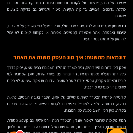
שמירה על מידע, אמינות מול לקוחות והפחתת סיכונים. תחזוקת אתר מסודרת
כוללת עדכונים, גיבויים, בדיקות תקינות, ניטור ולעיתים גם בדיקת ביצועים
שוטפת.
גם אחסון אתרים נוטה להיתפס כפרט שולי, אבל בפועל הוא משפיע על מהירות,
יציבות ואבטחה. אתר שמשרת קמפיינים, מכירות או לקוחות קיימים לא יכול
להישען על תשתית מקרטעת.
דוגמאות מהשטח: איך סוג העסק משנה את האתר
עסק קטן בתחום השירותים, נניח משרד הנהלת חשבונות בבית שמש, יפיק בדרך
כלל יותר תועלת מאתר תדמית חד וברור עם עמודי שירות, תוכן שמסביר למי
פונים ובאיזה מקרים, טפסי יצירת קשר פשוטים ועדויות או מקרי שימוש. לא בטוח
שהוא צריך מערכת מורכבת.
קליניקה פרטית תצטרך לעיתים שילוב של אמון, הסבר בגובה העיניים, נראות
רגועה, התאמה מלאה למובייל ואפשרות לקבוע פגישה או להשאיר פרטים
בקלות. כאן הטון חשוב כמעט כמו המבנה.
חנות מקומית שרוצה למכור אונליין תצטרך חנות וירטואלית עם קטלוג מסודר,
תמונות טובות, תהליך רכישה נוח, אפשרויות משלוח ותמיכה ברכישה מהטלפון.