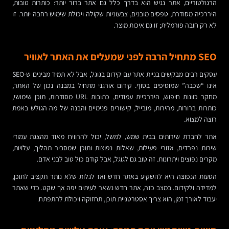
הרגולטוריים, אתר נגיש הוא בדרך כלל גם אתר ברור יותר: כותרות טובות,
היררכיה מסודרת, טפסים מובנים, צבעוניות שקולה ויכולת שימוש רחבה יותר. זו
לא רק חובה פורמלית; זו גם איכות מוצר.
SEO מתחיל הרבה לפני שמעלים את האתר לאוויר
עסקים רבים מבקשים בניית אתר עם קידום בגוגל, אבל לא תמיד מבינים ש-SEO
אינו “שכבה” שמוסיפים בסוף. קידום אורגני מתחיל במבנה נכון של האתר,
מחקר כוונות חיפוש, היררכיית עמודים, כתובות URL מסודרות, תוכן שימושי,
כותרות ברורות, מהירות, מובייל, קישורים פנימיים והבנה של מה הגולש באמת
רוצה למצוא.
אתר לחברת שירותים בבית שמש, למשל, יכול להרוויח מאוד מהצגת עמודי
שירות נפרדים, אזורי פעילות, שאלות נפוצות ותוכן שמסביר תהליך, עלויות,
מקרים נפוצים ויתרונות. זה טוב גם לגוגל, אבל קודם כול טוב לבני אדם.
הטעות הנפוצה היא להשקיע באתר חדש ואז לגלות שלא נותר תקציב לתוכן,
למדידה ולקידום. במצב כזה, אתר חדש נשאר לעיתים יפה אך שקט. כדי שאתר
יעבוד לאורך זמן, הוא צריך אסטרטגיית תוכן, תחזוקה ויכולת להתפתח.