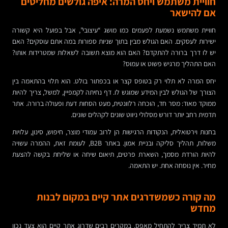
חוויית משתמש ויחס המרה: איפה גולשים מחליטים
אם להישאר
חוויית משתמש נשמעת לפעמים כמו מושג “עיצובי”, אבל בפועל היא קשורה
ישירות לעסקים. האם הגולש מבין בתוך שניות ספורות במה אתם עוסקים? האם
יש לו דרך ברורה להתקדם? האם הוא מוצא תשובה לשאלות שמטרידות אותו?
האם התהליך מרגיש פשוט או עמוס?
יחס המרה לא תלוי רק בטופס קצר או בכפתור בולט. הוא תלוי בהתאמה בין
הצורך של הגולש לבין המידע שמוגש לו. דף נחיתה לקמפיין, למשל, צריך להיות
ממוקד מאוד: מסר חד, הוכחה רלוונטית, מעט הסחות דעת ופעולה ברורה. אתר
תדמית רחב יותר דורש מסלולי ניווט שונים לקהלים שונים.
בחנות וירטואלית, הנקודות הרגישות הן לרוב עמודי מוצר, חיפוש, סינון, עלויות
משלוח, תהליך סליקה ובניית אמון. באתר B2B, לעומת זאת, ההמרה עשויה
להיות הורדת מסמך, השארת פרטים, תיאום שיחה או שליחת בקשה להצעת
מחיר. אין נוסחה אחת. יש התאמה.
מה קורה כשמשדרגים אתר קיים במקום לבנות
מחדש
לא תמיד צריך להתחיל מאפס. במקרים רבים שדרוג אתר קיים הוא צעד נכון