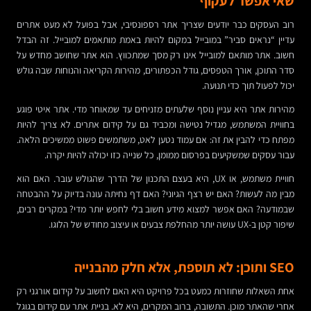
שאי אפשר לעקוף
רוב העסקים כבר יודעים שצריך אתר רספונסיבי, אבל בפועל לא מעט אתרים
עדיין “נראים סביר” במובייל במקום להיות באמת מותאמים למובייל. זה הבדל
חשוב. אתר מותאם למובייל אינו רק מסך שמתכווץ. הוא אתר שחושב מחדש על
סדר התוכן, אורך הטפסים, גודל הכפתורים, מהירות הקריאה והנוחות שבה גולש
יכול לפעול תוך כדי תנועה.
מהירות אתר היא עניין נוסף שלעתים מזניחים עד שמאוחר מדי. אתר איטי פוגע
בחוויית המשתמש, מגדיל נטישה ומכביד גם על קידום אתרים. לא צריך להיות
מפתח כדי להבין את זה: אם עמוד נטען לאט, משתמשים פשוט ממשיכים הלאה.
עבור עסקים שמשקיעים בפרסום ממומן, כל שנייה כזו יכולה להיות יקרה.
חוויית משתמש, או UX, היא בעצם התכנון של הדרך שהגולש עובר. האם הוא
מבין מה לעשות? האם יש רצף הגיוני? האם דף נחיתה עונה בדיוק על ההבטחה
שבמודעה? האם אפשר למצוא מידע חשוב בלי לחפש יותר מדי? במקרים רבים,
שיפור קטן ב-UX עושה יותר מהחלפת צבעים או עיצוב מחודש של הלוגו.
SEO ותוכן: לא תוספת, אלא חלק מהבנייה
אחת השאלות שחוזרות כמעט בכל פרויקט היא האם לחשוב על קידום אורגני רק
אחרי שהאתר מוכן. התשובה, ברוב המקרים, היא לא. בניית אתר עם קידום בגוגל