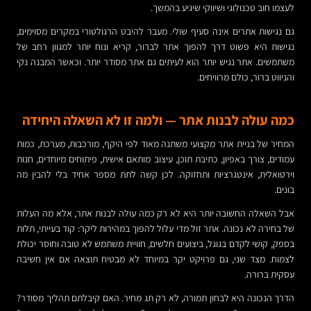
לעצמו חוב טכנולוגי ושיווקי שיגיע בהמשך.
גם נגישות אתרים אינה סעיף שולי. מעבר להיבט הרגולטורי במקרים מסוימים,
נגישות היא פשוט דרך להפוך אתר לברור, קריא ונוח יותר למגוון רחב של
משתמשים. אתר נגיש יותר הוא לעיתים גם אתר מסודר יותר. וכאשר המבנה נקי
והניווט ברור, כולם מרוויחים.
כמה עולה לבנות אתר — ולמה זו לא השאלה היחידה
המחיר של בניית אתר מקצועי משתנה מאוד לפי היקף, מורכבות, מערכת, כמות
עמודים, צורך באפיון, כתיבת תוכן, עיצוב מותאם אישית, פיתוחים מיוחדים, חנות
וירטואלית, אינטגרציות ותחזוקה. לכן קשה לתת מספר אחיד בלי להבין מה
בונים.
אבל השאלה החשובה יותר היא לא רק כמה עולה לבנות אתר, אלא מה העלות
של בחירה לא נכונה. אתר זול מדי עלול להפוך במהירות ליקר: קוד בעייתי, תלות
בספק, קושי לקדם בגוגל, ביצועים חלשים, חוויית משתמש לא טובה וחוסר יכולת
לצמוח. מצד שני, גם פרויקט יקר במיוחד לא מבטיח תוצאה אם אין חשיבה
עסקית ברורה.
הדרך הנכונה היא לבחון תמורה, לא רק תג מחיר. האם קיבלתם תהליך מסודר?