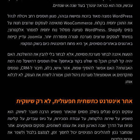
עכשיו, ומה הוא כנראה יצטרך בעוד שנה או שנתיים.
WordPress נפוצה מאוד בזכות גמישות גבוהה, מגוון תוספים רחב ויכולת לנהל
את התוכן יחסית בקלות. WooCommerce מתאימה לעסקים שרוצים חנות על
בסיס WordPress. Shopify מציעה מסלול נוח יחסית למסחר אלקטרוני,
במיוחד לעסקים שרוצים מערכת סגורה ומסודרת יותר. Joomla עדיין קיימת
בארגונים ובאתרים מסוימים, אך היא פחות דומיננטית כיום בשוק המקומי.
הטעות איננה לבחור מערכת מסוימת, אלא לבחור בלי להבין את ההשלכות. האם
יהיה קל לעדכן תוכן? מי שולט בקוד ובאחסון? אילו תוספים דרושים? מה רמת
האבטחה? האם אפשר להוסיף שפות, אזור אישי, בלוג, חיבור ל-CRM, טפסים
מתקדמים או אוטומציות? מערכת ניהול תוכן אמורה לשרת את העסק, לא לכלוא
אותו.
אתר אינטרנט כתשתית תפעולית, לא רק שיווקית
עסקים רבים מגלים בשלב מסוים שהאתר משפיע הרבה מעבר לשיווק. הוא
משפיע על שירות הלקוחות, על עבודת המכירות, על גיוס עובדים, על קליטת
פניות ועל הדרך שבה הארגון מציג את עצמו לשותפים, ספקים ומשקיעים. אתר
שמחובר נכון לתהליכים הפנימיים יכול לחסוך זמן, לצמצם בלבול ולשפר את
איכות הלידים.