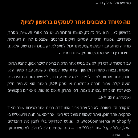
משפיע על החלק הבא.
מה מיוחד כשבונים אתר לעסקים בראשון לציון?
בראשון לציון היא עיר גדולה, מגוונת ותחרותית. יש בה אזורי תעשייה, מסחר,
משרדים, שכונות חדשות, עסקים ותיקים וצרכנים שמצפים לחוויה דיגיטלית
מהירה ונוחה. עבור עסק מקומי, אתר יכול לסייע לא רק בנוכחות ברשת, אלא גם
בחיבור בין חיפוש מקומי, מוניטין, שירות ומכירה.
עבור משרד עורכי דין, למשל, בניית אתר תדמית צריכה לייצר אמון, להציג תחומי
התמחות בצורה מסודרת ולהפוך יצירת קשר לפעולה פשוטה. עבור מסעדה או
חנות, אתר מותאם למובייל צריך להציג מידע ברור, לאפשר הזמנה מהירה או
הגעה קלה. עבור חברה טכנולוגית או ספק B2B, האתר הוא לעיתים חלק
ממערכת המכירה עצמה: מצגות, דפי פתרון, תיאום פגישות, מאמרים מקצועיים
ואינטגרציה עם CRM.
הנקודה הזו חשובה: לא כל אתר צריך אותו דבר. בניית אתר מכירות שונה מאוד
מהקמת אתר תוכן, ואתר לעמותה פועל לפי היגיון אחר מאשר חנות וירטואלית ב-
Shopify או WooCommerce. מי שניגש לפרויקט בלי להבין את ההבדלים
האלו, עלול לקבל אתר “כללי” מדי — כזה שמתאים לכולם ולכן לא משרת אף
אחד באמת.