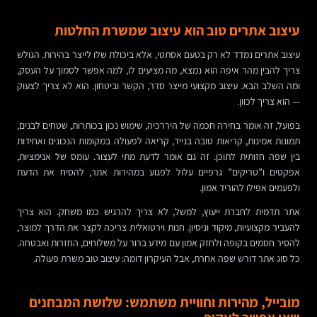
עיצוב אתרים טוב הוא עיצוב שמשרת החלטות
עיצוב אתרים נמדד לא רק בטעם אסתטי, אלא ביכולת שלו לייצר בהירות. הגולש
צריך להבין מהר איפה הוא נמצא, מה מציעים לו, למה אפשר לסמוך על העסק,
ומה השלב הבא. עיצוב מקצועי מייצר סדר, הקשר וביטחון. הוא לא צריך לצעוק
— הוא צריך לכוון.
בפועל, זה אומר בחירה חכמה של היררכיה, שימוש נכון בכותרות, שטחים לבנים,
תמונות אמינות, קריאות טובה בנייד, קריאה לפעולה במקומות הנכונים ואחידות
בין שפה חזותית לתוכן. זה גם אומר לדעת מתי לעצור. עומס של אנימציות,
אפקטים ו”טריקים” גרפיים עלול לפגוע במהירות אתר, להסיח את הדעת
ולפעמים אפילו להוריד אמון.
אתר תדמית לחברת ייעוץ, למשל, לא צריך להרגיש כמו משחק. הוא צריך
להעביר מקצועיות, מיקוד וניסיון. חנות וירטואלית צריכה לקצר את הדרך למוצר,
להסיר חסמים בקופה ולחזק אמון עם מידע ברור על משלוחים, החזרות ואבטחה.
כל סוג אתר דורש שפה אחרת, אבל העיקרון דומה: עיצוב טוב משרת פעולה.
מובייל, מהירות וחוויית משתמש: שלושת המבחנים