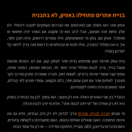
בניית אתרים מתחילה באפיון, לא בתבנית
אפיון אתר הוא השלב שבו מתרגמים את הצרכים העסקיים למבנה דיגיטלי. זהו
שלב פחות זוהר מעיצוב, אבל לרוב הוא זה שקובע אם האתר יהיה שימושי או
מתסכל. אפיון טוב בוחן מי המשתמשים, אילו עמודים דרושים, איזה תוכן חסר,
איך נראה מסלול ההמרה, אילו חיבורים טכנולוגיים נדרשים ומה צריך להיות קל
לעדכון בעתיד.
נניח עסק שירותי קטן שמחפש בניית אתר לעסק קטן. אם רוב הפניות מגיעות
מגוגל בנייד, צריך לבנות מסלול מהיר: מסר חד, הוכחות אמינות, כפתור שיחה,
טופס קצר ועמודי שירות ברורים. לעומת זאת, חברה שמוכרת פתרון מורכב ויקר
תצטרך לעיתים אתר עם תוכן עמוק יותר, בלוג מקצועי, עמודי פתרון לפי קהלים,
אזור משאבים ודפי נחיתה לקמפיינים.
ההבדל בין שני האתרים האלה אינו רק עיצובי. הוא עסקי. לכן גם הבחירה בספק
היא לא רק שאלה של “מי יודע לבנות אתר”, אלא מי יודע להבין תהליך.
מי שבוחן
חברה לבניית אתרים
צריך לבדוק לא רק תיק עבודות, אלא גם את
איכות החשיבה: האם שואלים שאלות נכונות, האם מתעניינים בלקוחות וביעדים,
האם מדברים על תוכן, SEO, מובייל, תחזוקה ומדידה — או רק על עמוד הבית.