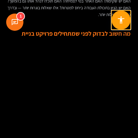
האם יש שקיפות? האם האתר בנוי לצמיחה? האם תוכלו לנהל אותו גם בהמשך?
האם יש הגיון בתכולת העבודה ביחס למטרות? אלו שאלות בוגרות יותר — ובדרך
כלל גם מועילות יותר.
1
מה חשוב לבדוק לפני שמתחילים פרויקט בניית
אתר?
לפני שיוצאים לדרך, כדאי לעצור ולחדד כמה נקודות. לא כדי לסרבל את
הפרויקט, אלא כדי למנוע טעויות שקשה לתקן אחר כך.
מה המטרה המרכזית של האתר: תדמית, פניות, מכירות, תוכן, שירות, גיוס
או שילוב ביניהם?
מי הקהל העיקרי, ומה הוא צריך להבין או לעשות תוך דקה מרגע הכניסה?
איזה תוכן באמת קיים היום, ואיזה תוכן יהיה צריך לכתוב או לשפר?
מי יעדכן את האתר בהמשך, ועד כמה חשוב שהמערכת תהיה פשוטה
לתפעול?
אילו מדדים יגדירו הצלחה: פניות, מכירות, זמן שהייה, שיעור המרה, איכות
לידים או חיסכון תפעולי?