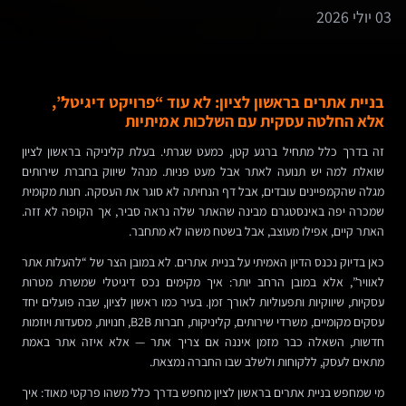
03 יולי 2026
בניית אתרים בראשון לציון: לא עוד “פרויקט דיגיטל”,
אלא החלטה עסקית עם השלכות אמיתיות
זה בדרך כלל מתחיל ברגע קטן, כמעט שגרתי. בעלת קליניקה בראשון לציון
שואלת למה יש תנועה לאתר אבל מעט פניות. מנהל שיווק בחברת שירותים
מגלה שהקמפיינים עובדים, אבל דף הנחיתה לא סוגר את העסקה. חנות מקומית
שמכרה יפה באינסטגרם מבינה שהאתר שלה נראה סביר, אך הקופה לא זזה.
האתר קיים, אפילו מעוצב, אבל בשטח משהו לא מתחבר.
כאן בדיוק נכנס הדיון האמיתי על בניית אתרים. לא במובן הצר של “להעלות אתר
לאוויר”, אלא במובן הרחב יותר: איך מקימים נכס דיגיטלי שמשרת מטרות
עסקיות, שיווקיות ותפעוליות לאורך זמן. בעיר כמו ראשון לציון, שבה פועלים יחד
עסקים מקומיים, משרדי שירותים, קליניקות, חברות B2B, חנויות, מסעדות ויוזמות
חדשות, השאלה כבר מזמן איננה אם צריך אתר — אלא איזה אתר באמת
מתאים לעסק, ללקוחות ולשלב שבו החברה נמצאת.
מי שמחפש בניית אתרים בראשון לציון מחפש בדרך כלל משהו פרקטי מאוד: איך