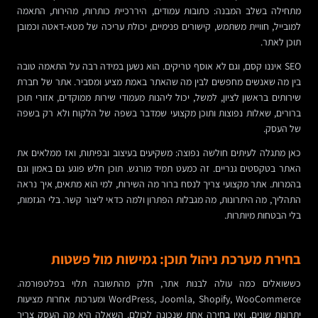
מתחילה בשלב המבנה: כתובות עמודים, היררכיית כותרות, מהירות, התאמה
למובייל, חוויית משתמש, קישורים פנימיים, יכולת עריכה של מטא-דאטה וכמובן
תוכן לאתר.
SEO איננו קסם, וגם לא אוסף טריקים. הוא נשען במידה רבה על התאמה טובה
בין מה שאנשים מחפשים לבין מה שהאתר באמת מציע ומסביר. אתר של חברת
שירותים בראשון לציון, למשל, יכול ליהנות מעמודי שירות ממוקדים, אזורי תוכן
ברורים, שאלות נפוצות ותוכן מקצועי שמדבר בשפה של הלקוח ולא רק בשפה
של העסק.
כאן מתגלה לעיתים חולשה נפוצה: משקיעים בעיצוב ובפיתוח, ואז ממלאים את
האתר בטקסטים גנריים. זה כמעט תמיד מורגש. תוכן חלש פוגע גם באמון וגם
בהמרות. אתר מקצועי צריך לנסח ברור מה השירות, למי הוא מתאים, איך נראה
התהליך, מה היתרונות, מה מגבלות הפתרון ולמה כדאי ליצור קשר. בלי הגזמות,
בלי הבטחות מיותרות.
בחירת מערכת ניהול תוכן: גמישות מול פשטות
כששואלים כמה עולה לבנות אתר, חלק מהתשובה תלוי בפלטפורמה.
WordPress, Joomla, Shopify, WooCommerce ומערכות אחרות מציעות
יתרונות שונים, ואין בחירה אחת שנכונה לכולם. השאלה היא מה העסק צריך