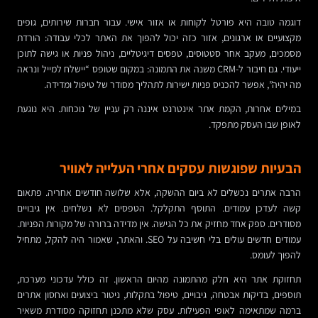
דוגמה טובה היא פורטל לקוחות או אזור אישי. עבור חברות שירותים, גופים
מקצועיים או ארגונים, אזור כזה יכול להפוך את האתר לכלי עבודה: הורדת
מסמכים, מעקב אחר סטטוסים, טפסים דיגיטליים, ניהול פניות או גישה לתוכן
ייעודי. גם חיבור ל-CRM משנה את התמונה: במקום שטופס “יישלח למייל ונראה
מה יהיה”, אפשר להכניס פניות ישירות לתהליך מסודר של טיפול ומדידה.
במילים אחרות, הקמת אתר אינטרנט איננה רק עניין של נוכחות. היא נוגעת
לאופן שבו העסק מתפקד.
הבעיות שפוגשות עסקים אחרי העלייה לאוויר
הרבה אתרים נכשלים לא ביום ההשקה, אלא שלושה חודשים אחריה. פתאום
קשה לעדכן עמודים. התוסף התקלקל. הטפסים לא נשלחים. אין גיבויים
מסודרים. ספק אחד מחזיק את כל הגישה. אין מדידה ברורה של מקורות הפניות.
עמודים חדשים עולים בלי חשיבה על SEO. והאתר, שאמור היה להקל, מתחיל
להפוך לעומס.
תחזוקת אתר היא חלק מהתמונה מהיום הראשון. זה כולל עדכוני מערכת,
תוספים, בדיקות אבטחה, גיבויים, טיפול בתקלות, ניטור ביצועים ואחסון אתרים
ברמה שמתאימה לאופי הפעילות. עסק שלא מתכנן תחזוקה מסודרת משאיר