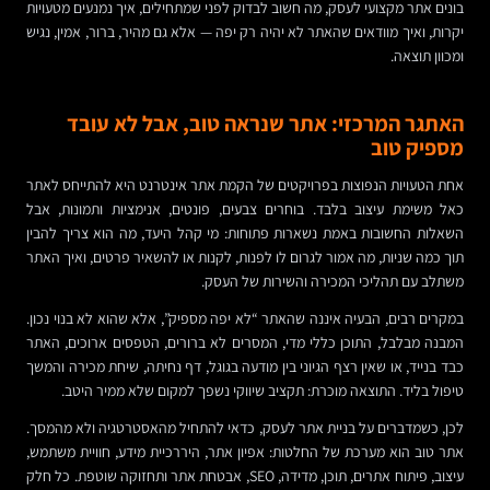
בונים אתר מקצועי לעסק, מה חשוב לבדוק לפני שמתחילים, איך נמנעים מטעויות
יקרות, ואיך מוודאים שהאתר לא יהיה רק יפה — אלא גם מהיר, ברור, אמין, נגיש
ומכוון תוצאה.
האתגר המרכזי: אתר שנראה טוב, אבל לא עובד
מספיק טוב
אחת הטעויות הנפוצות בפרויקטים של הקמת אתר אינטרנט היא להתייחס לאתר
כאל משימת עיצוב בלבד. בוחרים צבעים, פונטים, אנימציות ותמונות, אבל
השאלות החשובות באמת נשארות פתוחות: מי קהל היעד, מה הוא צריך להבין
תוך כמה שניות, מה אמור לגרום לו לפנות, לקנות או להשאיר פרטים, ואיך האתר
משתלב עם תהליכי המכירה והשירות של העסק.
במקרים רבים, הבעיה איננה שהאתר “לא יפה מספיק”, אלא שהוא לא בנוי נכון.
המבנה מבלבל, התוכן כללי מדי, המסרים לא ברורים, הטפסים ארוכים, האתר
כבד בנייד, או שאין רצף הגיוני בין מודעה בגוגל, דף נחיתה, שיחת מכירה והמשך
טיפול בליד. התוצאה מוכרת: תקציב שיווקי נשפך למקום שלא ממיר היטב.
לכן, כשמדברים על בניית אתר לעסק, כדאי להתחיל מהאסטרטגיה ולא מהמסך.
אתר טוב הוא מערכת של החלטות: אפיון אתר, היררכיית מידע, חוויית משתמש,
עיצוב, פיתוח אתרים, תוכן, מדידה, SEO, אבטחת אתר ותחזוקה שוטפת. כל חלק