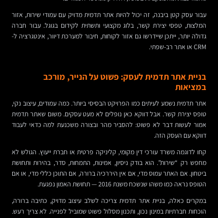
עבור עסק קטן ביבנה, זה יכול להיות אתר תדמית מדויק עם עמודי שירות, אזור
המלצות, טפסי יצירת קשר, בלוג מקצועי ותשתית לקידום בגוגל. עבור חברה
גדולה יותר, ייתכן שיידרשו גם אזור לקוחות, חיבור למערכת דיוור, אינטגרציה ל-
CRM או אתר רב-שפתי.
בניית אתר תדמית לעסק: פשוט על הנייר, מורכב
במציאות
אתר תדמית נשמע לעיתים כמו הפרויקט הבסיסי ביותר. כמה עמודים, עיצוב נקי,
טופס יצירת קשר. אבל דווקא כאן נופלים לא מעט עסקים. משום שאתר תדמית
אמור לעשות דבר לא פשוט: להסביר מהר ובצורה משכנעת למה כדאי לעבוד
דווקא עם העסק הזה.
קחו לדוגמה משרד עורכי דין מקומי, קליניקה פרטית או חברת ייעוץ. הגולש לא
מחפש רק “שירות”. הוא בודק ניסיון, אמינות, התמחות, סדר, בהירות ותחושת
ביטחון. אם האתר עמוס מדי, אם אין היררכיה ברורה, אם התוכן כללי מדי, או אם
הטופס נראה כמו משהו שנשכח משנת 2016 — תחושת האמון נפגעת.
במקרים כאלה, בניית אתר תדמית צריכה לשלב עיצוב מדויק, כתיבה ברורה,
הוכחות חברתיות במינון נכון, ותכנון מסלול פשוט שמוביל לפנייה. לא צריך רעש.