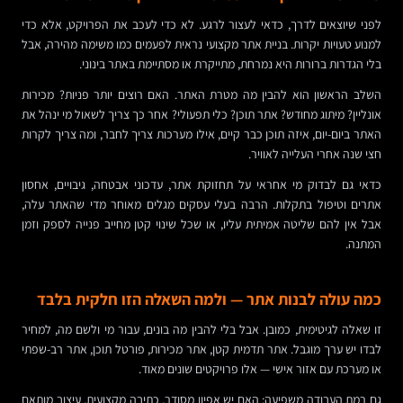
לפני שיוצאים לדרך, כדאי לעצור לרגע. לא כדי לעכב את הפרויקט, אלא כדי
למנוע טעויות יקרות. בניית אתר מקצועי נראית לפעמים כמו משימה מהירה, אבל
בלי הגדרות ברורות היא נמרחת, מתייקרת או מסתיימת באתר בינוני.
השלב הראשון הוא להבין מה מטרת האתר. האם רוצים יותר פניות? מכירות
אונליין? מיתוג מחודש? אתר תוכן? כלי תפעולי? אחר כך צריך לשאול מי ינהל את
האתר ביום-יום, איזה תוכן כבר קיים, אילו מערכות צריך לחבר, ומה צריך לקרות
חצי שנה אחרי העלייה לאוויר.
כדאי גם לבדוק מי אחראי על תחזוקת אתר, עדכוני אבטחה, גיבויים, אחסון
אתרים וטיפול בתקלות. הרבה בעלי עסקים מגלים מאוחר מדי שהאתר עלה,
אבל אין להם שליטה אמיתית עליו, או שכל שינוי קטן מחייב פנייה לספק וזמן
המתנה.
כמה עולה לבנות אתר — ולמה השאלה הזו חלקית בלבד
זו שאלה לגיטימית, כמובן. אבל בלי להבין מה בונים, עבור מי ולשם מה, למחיר
לבדו יש ערך מוגבל. אתר תדמית קטן, אתר מכירות, פורטל תוכן, אתר רב-שפתי
או מערכת עם אזור אישי — אלו פרויקטים שונים מאוד.
גם רמת העבודה משפיעה: האם יש אפיון מסודר, כתיבה מקצועית, עיצוב מותאם