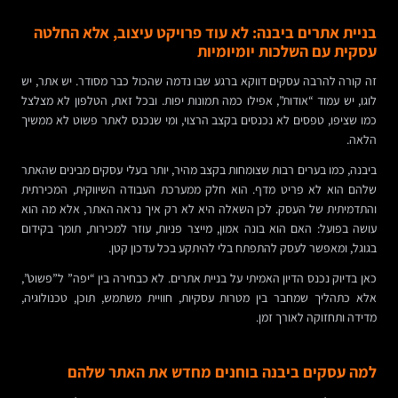
בניית אתרים ביבנה: לא עוד פרויקט עיצוב, אלא החלטה
עסקית עם השלכות יומיומיות
זה קורה להרבה עסקים דווקא ברגע שבו נדמה שהכול כבר מסודר. יש אתר, יש
לוגו, יש עמוד “אודות”, אפילו כמה תמונות יפות. ובכל זאת, הטלפון לא מצלצל
כמו שציפו, טפסים לא נכנסים בקצב הרצוי, ומי שנכנס לאתר פשוט לא ממשיך
הלאה.
ביבנה, כמו בערים רבות שצומחות בקצב מהיר, יותר בעלי עסקים מבינים שהאתר
שלהם הוא לא פריט מדף. הוא חלק ממערכת העבודה השיווקית, המכירתית
והתדמיתית של העסק. לכן השאלה היא לא רק איך נראה האתר, אלא מה הוא
עושה בפועל: האם הוא בונה אמון, מייצר פניות, עוזר למכירות, תומך בקידום
בגוגל, ומאפשר לעסק להתפתח בלי להיתקע בכל עדכון קטן.
כאן בדיוק נכנס הדיון האמיתי על בניית אתרים. לא כבחירה בין “יפה” ל”פשוט”,
אלא כתהליך שמחבר בין מטרות עסקיות, חוויית משתמש, תוכן, טכנולוגיה,
מדידה ותחזוקה לאורך זמן.
למה עסקים ביבנה בוחנים מחדש את האתר שלהם