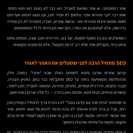
אתר רספונסיבי, או אתר מותאם למובייל, הוא כבר לא בונוס. הוא תנאי בסיסי.
אותו דבר לגבי מהירות אתר: גולשים לא תמיד יחכו, וגם מנועי חיפוש מעדיפים
חוויות שימוש יציבות ומהירות יותר. נגישות אתרים, מצדה, משפרת לא רק עמידה
בדרישות, אלא לעיתים גם את הסדר, הקריאות והבהירות לכלל המשתמשים.
כשמשלבים נכון בין משקל תמונות, קוד נקי, היררכיית תוכן טובה, טפסים נוחים
וניווט ברור, מקבלים אתר שלא רק “נראה מקצועי”, אלא גם מתנהג מקצועית.
SEO מתחיל הרבה לפני שמעלים את האתר לאוויר
קידום אתרים אורגני נתפס לפעמים כשלב שבא “אחרי”. בפועל, חלק
מההחלטות המשפיעות ביותר על SEO מתקבלות כבר בזמן האפיון והבנייה.
מבנה כתובות, היררכיית עמודים, כותרות, מהירות, התאמה למובייל, תוכן לאתר,
קישורים פנימיים, תגיות מטא, וסכמת ניווט ברורה — כל אלה יוצרים בסיס חשוב.
מי שמחפש “בניית אתר עם קידום בגוגל” לא בהכרח צריך להתחיל בקמפיין תוכן
רחב, אבל כן צריך לוודא שהאתר לא נבנה בניגוד להיגיון של מנועי חיפוש. אתר
שאי אפשר להרחיב, שקשה לעדכן בו תוכן, או שאין בו מקום לעמודי שירות ובלוג
מקצועי, מקשה על צמיחה אורגנית בהמשך.
זו אחת הסיבות שעסקים רבים בוחנים כבר בתחילת הדרך עם מי נכון לעבוד. יש