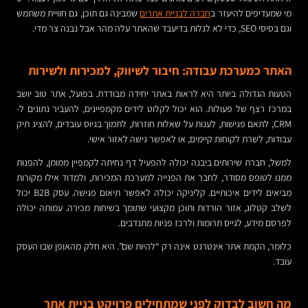
מי שמעדיפים להיעזר ב
חברה לבניית אתרים
שמבינה גם תוכן, גם חוויית משתמש
וגם בסיסי SEO, כדי לא לגלות בדיעבד שהאתר עלה מהר אבל נבנה צר מדי.
האתר כמערכת עבודה: חיבור לשיווק, למכירות ולשירות
הטעות הגדולה ביותר היא לראות באתר יחידה מבודדת. בפועל, אתר טוב יושב
במרכז רצף של פעולות. הוא יכול לקלוט לידים מקמפיינים, להעביר נתונים ל-
CRM, לתאם פגישות, לענות על שאלות חוזרות, לתמוך בגיוס עובדים, להציג תיק
עבודות, לשרת לקוחות קיימים, או לאפשר גישה לאזור אישי.
למשל, חברת שירותים ביבנה יכולה להפעיל דף נחיתה לקמפיין ממומן, להפנות
ממנו לטופס מסודר, לחבר את הפנייה למערכת המכירות, ולמדוד אילו מקורות
מביאים לידים איכותיים. קליניקה יכולה לאפשר תיאום פגישה. עסק B2B יכול
לשלב קטלוג, אזור הורדות ותוכן מקצועי שתומך בשיחות מכירה. עמותה יכולה
לפרסם מידע, לגייס תרומות ולרכז פניות מתנדבים.
כלומר, הקמת אתר אינטרנט אינה רק “להיות שם”. היא חלק מהאופן שבו העסק
עובד.
מה חשוב לבדוק לפני שמתחילים פרויקט בניית אתר