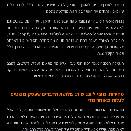
היכולת לעדכן תכנים, להוסיף עמודים, לנהל מוצרים, לשפר SEO, לחבר כלים
שיווקיים, ולתחזק את האתר בלי תלות מוחלטת בספק.
WordPress היא בחירה נפוצה מאוד עבור אתרי תדמית, אתרי תוכן, בלוגים וגם
לא מעט אתרי שירותים, בעיקר בזכות גמישות גבוהה, קהילה רחבה ומבחר
תוספים. WooCommerce מרחיבה אותה לעולמות האיקומרס. Shopify, מנגד,
פופולרית במיוחד בעולם החנויות, בזכות חוויית ניהול נוחה יחסית ומיקוד במסחר
אלקטרוני. Joomla עדיין קיימת בפרויקטים מסוימים, אך הבחירה בה בדרך כלל
תלוית הקשר וצוות.
השאלה הנכונה אינה “מה הכי טוב”, אלא מה מתאים לעסק, לתקציב, לקצב
הצמיחה וליכולת התחזוקה. פלטפורמה לא מתאימה עלולה לעלות ביוקר
בהמשך — לאו דווקא בכסף מיידי, אלא בזמן, בגמישות ובתלות.
מהירות, מובייל ונגישות: שלושת הדברים שעסקים נוטים
לגלות מאוחר מדי
יש אתרים שנראים טוב במחשב המשרדי של מי שאישר את העיצוב, אבל
מתפרקים בטלפון. יש כאלה שמכילים אנימציות יפות, אבל נטענים לאט. ויש גם
אתרים שלא נותנים מענה מספק לגולשים עם מוגבלויות, למרות שהנגישות היא
לא תוספת שולית אלא חלק מהיכולת של האתר לשרת קהל רחב יותר.