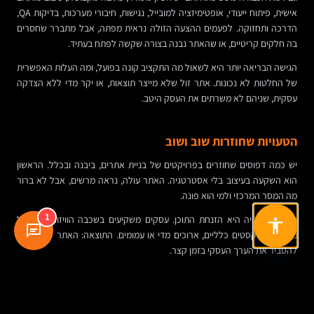
אישית, פיתוח ייעודי, אופטימיזציה למובייל, נגישות, חיבורי מערכות, בדיקות QA,
הדרכה ותחזוקה. לפעמים ההצעה הזולה נראית מפתה, אבל מתברר שחסרים
בה חלקים קריטיים, או שהאתר נבנה בצורה שקשה לפתח בעתיד.
הגישה הבריאה יותר היא לשאול מה התקציב קונה בפועל, ומה העלות האפשרית
של החלטות לא נכונות. אתר זול שלא מייצר תוצאות, או יקר מדי ללא הצדקה
עסקית, שניהם לא משרתים את העסק היטב.
הטעויות שחוזרות שוב ושוב
יש כמה דפוסים שחוזרים בפרויקטים של בניית אתרים, ביבנה ובכלל. הראשון
הוא השקעה בעיצוב בלי אסטרטגיה. האתר עולה, נראה מרשים, אבל לא ברור
מה המסר המרכזי ולמי הוא פונה.
1
הטעות השנייה היא הזנחת התוכן. עסקים משקיעים בשכבה הוויזואלית, אבל
משאירים טקסטים כלליים, ארוכים מדי או עמומים. התוצאה: האתר לא מצליח
להסביר את הערך העסקי בזמן קצר.
טעות נוספת היא בחירה בפלטפורמה שלא מתאימה לצרכים. לפעמים זו מערכת
סגורה מדי. לפעמים זה אתר שקשה לעדכן. במקרים אחרים, התלות בספק
גבוהה מדי. יש גם מי שמזניחים אבטחה, גיבויים ותחזוקה — עד שמתרחשת