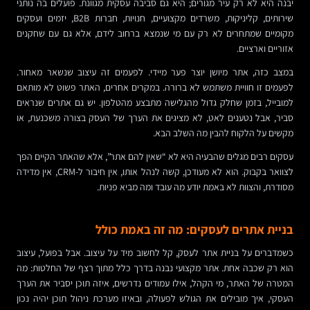
יבנה היא לא רק עיר מגורים; היא גם סביבה עסקית מגוונת. פועלים בה נותני
שירותים, קליניקות, משרדים מקצועיים, חנויות, חברות B2B, יזמים ועסקים
מקומיים שמתחרים לא רק עם מי שנמצא ברחוב לידם, אלא גם עם שחקנים
אזוריים וארציים.
במצב כזה, אתר מיושן יוצר פער מיידי. לפעמים זה עיצוב שנשאר מאחור.
לפעמים זו חוויית משתמש לא ברורה. במקרים אחרים, האתר פשוט לא מותאם
למובייל, בזמן שחלק גדול מהגלישה מתבצע מהטלפון. יש גם אתרים שנראים
סביר, אבל נטענים לאט, לא מציגים את הערך של העסק בצורה משכנעת, או
מקשים על הלקוח להבין מה השלב הבא.
עסקים רבים מגלים שהבעיה היא לא “שאין להם אתר”, אלא שהאתר הקיים הפך
לצוואר בקבוק. הוא לא מעודכן, קשה לנהל אותו, אין חיבור ל-CRM, אין מדידה
מסודרת, והצוות לא באמת יודע מה עובד ומה מביא פניות.
בניית אתרים לעסקים: מה זה באמת כולל
כשמדברים על בניית אתר לעסק, קל לחשוב מיד על עיצוב. אבל בפועל, עיצוב
הוא רק שכבה אחת. אתר מקצועי נבנה בדרך כלל מתוך רצף של החלטות: מה
המטרה של האתר, מי הקהל, אילו עמודים נדרשים, איזה תוכן יסביר את הערך
העסקי, איך מובילים את הגולש לפעולה, ובאיזו מערכת ניהול תוכן יהיה נכון