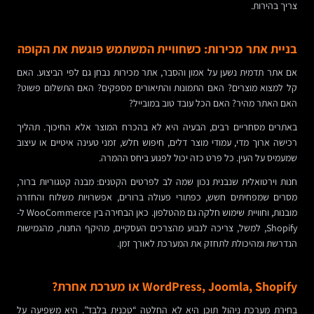
צריך בהירות.
בניית אתר מכירות: כשחוויית המשתמש פוגשת את הקופה
אם אתר תדמית נשען על אמון והסבר, אתר מכירות נבחן גם לפי הביצוע. האם
קל למצוא מוצרים? האם התמונות והתיאורים מספקים? האם התשלום פשוט?
האם האתר מהיר? האם הכל עובד טוב במובייל?
באתרים מסחריים רבים, הבעיה היא לא בהכרח המוצר אלא החיכוך. תהליך
רכישה ארוך מדי, עמודי מוצר דלים, חיפוש חלש, זמני טעינה איטיים או עיצוב
שמעמיס על העין. כל פרט כזה יכול לפגוע ביחס ההמרה.
חנות וירטואלית שנבנית נכון שמה לב לפרטים הקטנים: מבנה קטגוריות ברור,
מסרים שמפחיתים חשש, כפתורי פעולה ברורים, אפשרויות משלוח והחזרה
מובנות, וחוויית שימוש חלקה גם מהטלפון. כאן הבחירה בין WooCommerce ל-
Shopify, למשל, צריכה לנבוע מהצרכים העסקיים, מהיקף החנות, מהגמישות
הנדרשת ומהיכולת לתחזק את המערכת לאורך זמן.
WordPress, Joomla, Shopify או מערכת אחרת?
בחירת מערכת ניהול תוכן היא לא החלטה “טכנית בלבד”. היא משפיעה על