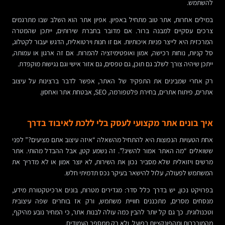
להשתמש.
במילים אחרות, אתר טוב מתחיל באפיון. אפיון אתר הוא השלב שבו מתרגמים
צרכים עסקיים למבנה ברור. אם מדובר בחברת שירותים, ייתכן שהמטרה
המרכזית היא לייצר פניות איכותיות. אם זו חנות וירטואלית, הדגש יעבור לקטלוג,
סל קניות, נוחות רכישה, אמון ואופטימיזציה להמרות. אם זה ארגון או עמותה,
ייתכן שיהיה צורך לשלב גם תוכן, גם טפסים, גם אזור אישי וגם נגישות מוקפדת.
רק אחרי שמבינים את התפקיד של האתר, אפשר לדבר ברצינות על עיצוב
אתרים, פיתוח אתרים, בחירת פלטפורמה, SEO, אבטחת אתר ואחסון.
איך בונים אתר מקצועי לעסק בלי ללכת לאיבוד בדרך
אחת הטעויות הנפוצות היא להתחיל מהשאלה “איזה עיצוב אתם מציעים?” לפני
ששואלים “מה האתר אמור להשיג?”. זה נשמע קטן, אבל ההבדל מהותי. אתר
מרשים ויזואלית שלא מסביר נכון את השירות, לא יוצר אמון או לא מדריך את
המשתמש לפעולה, עלול להישאר בעיקר נכס תדמיתי חלש.
בפרויקט נכון, יש בדרך כלל סדר: מגדירים מטרות, בונים ארכיטקטורת מידע,
מנסחים מסרים, מתכננים חוויית משתמש, ורק אז בוחרים שפה עיצובית
וטכנולוגית. כך גם קל יותר להבין כמה עולה לבנות אתר, כי המחיר נובע מהיקף,
מהמורכבות ומהפונקציות בפועל, ולא רק ממספר העמודים.