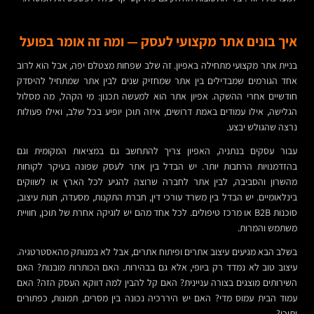
איך בונים אתר מקצועי לעסק — ומה זה אומר בפועל
בניית אתר מקצועי מתחילה באפיון. זה שלב שפחות מצטלם יפה, אבל הוא לרוב
אחד הגורמים שמבדילים בין אתר שמחזיק שנים לבין אתר שמתחיל להיסדק
חודשיים אחרי ההשקה. אפיון אתר הוא למעשה תכנון: מי הקהל, מה מסלול
הגלישה, אילו עמודים באמת דרושים, איזה תוכן יופיע בכל שלב, ואילו פעולות
נרצה שהגולש יבצע.
עבור עסקים בנתניה, האפיון צריך להתחשב גם במציאות המקומית וגם
בהזדמנויות הרחבות יותר. יש הבדל בין אתר לעסק שפונה בעיקר לקוחות
מהשרון והסביבה, לבין אתר לחברה שרוצה להגיע לכל הארץ או לשווקים
בינלאומיים. יש הבדל בין משרד עורכי דין, חברת התקנות, מסעדה, חנות עיצוב,
סוכנות B2B או מרכז טיפולים. לכל אחד מהם יש לוגיקה אחרת של תוכן, חוויית
משתמש והמרות.
בשלב הבא מגיעים עיצוב אתרים ופיתוח אתרים, אבל לא במנותק מהאסטרטגיה.
עיצוב טוב לא נמדד רק ביופי, אלא גם בבהירות. האם הכותרות מובנות? האם
השירותים מוצגים בצורה עניינית? האם קל להבין למה דווקא העסק הזה? האם
עמוד הבית עמוס מדי? האם יש היררכיה נכונה בין מסרים, תמונות, כפתורים
ותוכן?