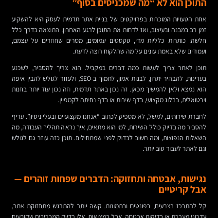
התוכן הוא לא “מה שמכניסים בסוף”
אחת הטעויות המוכרות בפרויקטים של בניית אתר תדמית לעסק היא להשקיע
זמן רב במבנה ובעיצוב, ואז לדחות את התוכן לרגע האחרון. התוצאה בדרך כלל
חלשה: כותרות כלליות מדי, טקסטים עמומים, מסרים שחוזרים על עצמם,
ועמודים שלא באמת עונים על מה שהלקוח רוצה לדעת.
תוכן לאתר צריך לעשות כמה דברים במקביל. הוא צריך להסביר, לשכנע
בעדינות, להבהיר יתרון, לבנות אמון, לתמוך ב-SEO, ולעזור לגולש להבין איפה
הוא נמצא ולאן להמשיך מכאן. זה נכון באתר תדמית, וזה נכון עוד יותר בחנות
וירטואלית, בבלוג מקצועי, בדף שירות או בדף נחיתה לקמפיין.
לחברת שירותים, למשל, לא מספיק לכתוב “אנחנו מקצועיים ובעלי ניסיון”. עדיף
להסביר מה בדיוק כולל השירות, למי הוא מתאים, איך נראה תהליך העבודה, מה
השאלות הנפוצות, ומה חשוב לבדוק לפני שמתחילים. תוכן כזה עוזר גם לגולש
וגם לאתר לעבוד טוב יותר.
נגישות, אבטחה ותחזוקה: הדברים שפחות זוהרים —
אבל קריטיים
קל להתרכז בצבעים, בפונטים ובתמונות. קשה יותר להתרגש מתחזוקת אתר,
עדכוני מערכת או בדיקות אבטחה. אבל במציאות, אלו בדיוק המרכיבים שקובעים