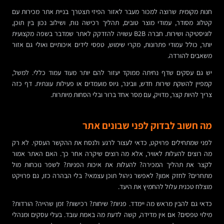
חנות מקומית שרוצה למכור מעבר לאזור הפיזי תצטרך בניית אתר מכירות עם
קטלוג מסודר, עמודי מוצר טובים, תהליך רכישה נוח, ושילוב נכון בין תוכן,
לוגיסטיקה ושירות. חברה B2B עשויה להזדקק לאתר שמדבר בשפה מקצועית
יותר, כולל עמודי פתרונות, מקרי שימוש, טפסי לידים איכותיים ואולי גם אזור
משאבים להורדה.
יש גם עסקים שדף נחיתה ממוקד יעזור להם יותר מעוד עמוד כללי. למשל,
קמפיין להשקת שירות חדש, וובינר, גיוס מועמדים או פעילות עונתית. דף כזה
צריך להיות קצר, מדויק, עם מסר אחד ברור ובלי הסחות מיותרות.
מה חשוב לבדוק לפני שבונים אתר
לפני שמתחילים פרויקט, כדאי לעצור לרגע ולנסח את ההקשר העסקי. לא רק
מה רוצים להעלות לאוויר, אלא מה רוצים שיקרה אחר כך. האם האתר אמור
לקצר את תהליך המכירה? להעלות את איכות הפניות? לשפר נוכחות מול
מתחרים? לחזק אמון? לאפשר ניהול תוכן עצמאי? בלי הבהרה כזו, גם פרויקט
מוצלח טכנית עלול להחמיץ את היעד.
כדאי גם להבין מראש מה יימדד. פניות? שיחות? רכישות? זמן שהייה? הורדות?
מילוי טפסים? אם אין מדידה, קשה לדעת מה באמת עובד. בעלי עסקים ומנהלי