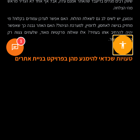
שיווק רבים מגלים בדיעבד שהאתר אמנם עלה, אבל אף אחד לא הגדיר מראש
מהי הצלחה.
וכמובן, יש לשים לב גם לשאלת התלות. האם אפשר לעדכן עמודים בקלות? מי
מחזיק בגישה לאחסון, לדומיין, למערכת הניהול? האם האתר נבנה כך שאפשר
יהיה להרחיב אותו בעתיד? אלו שאלות פרקטיות מאוד, שלעתים צצות רק
כשכבר מאוחר.
1
טעויות שכדאי להימנע מהן בפרויקט בניית אתרים
הטעות הראשונה היא להתאהב בעיצוב לפני שמבינים את המשתמש. השנייה
היא לבחור פלטפורמה בגלל המלצה כללית, בלי קשר לצרכים בפועל. השלישית
היא להזניח תוכן ו-SEO מתוך מחשבה ש”נשלים אחר כך”. בדרך כלל, אחר כך
נהיה יקר יותר.
טעות נוספת היא לבנות אתר בלי לחשוב על היום שאחרי: מי יעדכן אותו, מי
יתחזק, מי יבדוק תקלות, איך יוסיפו עמודים חדשים, ואיך ישמרו על אבטחה
ומהירות. אתר הוא לא פרויקט חד-פעמי בלבד; הוא מערכת שצריכה לעבוד
לאורך זמן.
יש גם מקרים שבהם העומס עצמו פוגע בתוצאה. יותר מדי אפקטים, יותר מדי
טקסט בבת אחת, יותר מדי קטגוריות, יותר מדי שלבים בטופס. במקרים רבים,