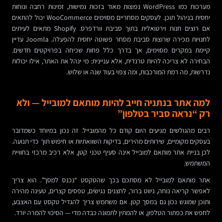
מערכות כמו WordPress נפוצות מאוד בזכות גמישות, זמינות רחבה ונוחות
יחסית בניהול תוכן. לעסקים מסחריים מסוימים WooCommerce יכול להתאים
אם רוצים חנות וירטואלית בתוך סביבת וורדפרס. Shopify מתאים לעיתים
לחנויות מכירה שרוצות סביבת מסחר פשוטה יחסית להפעלה. Joomla עדיין
קיימת במקרים מסוימים, אך בדרך כלל פחות שכיחה בפרויקטים חדשים.
הבחירה לא צריכה להיות טרנדית, אלא עניינית: מי ינהל את האתר, אילו יכולות
נדרשות, מה רמת המורכבות, ומה צפוי בעוד שנה או שלוש.
למה אתר בנתניה חייב להיות מותאם למובייל — ולא
רק “נראה סביר בטלפון”
רבים מהגולשים מגיעים היום קודם כל מהמובייל. זה נכון במיוחד כשמדובר
בעסקים מקומיים, שירותים מהירים, בדיקות השוואתיות או חיפוש תוך כדי תנועה.
לכן בניית אתר מותאם למובייל אינה סעיף טכני קטן, אלא רכיב מרכזי בחוויית
המשתמש.
אתר מותאם למובייל לא מסתכם בכך שהטקסט “נכנס למסך”. הוא צריך
לאפשר קריאה נוחה, ניווט ברור, לחצנים נגישים, טפסים קצרים, טעינה מהירה
ותוכן שמוגש נכון גם במסך קטן. אם משתמש צריך להגדיל טקסט עם האצבע,
לחפש את כפתור הטלפון, או להמתין לתמונה כבדה מדי — הסיכוי להמרה יורד.