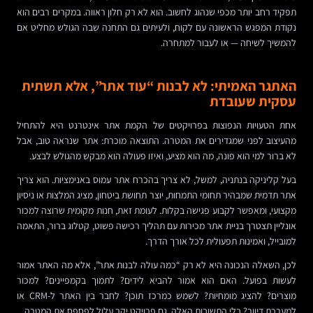
תפקיד רחב יותר מכפי שנהוג לחשוב. הוא לא רק חלון ראווה. במקרים רבים הוא
נקודת המפגש הראשונה עם לקוח, ולעיתים גם התחנה שבה הגולש מחליט אם
להמשיך לשיחה — או לעבור למתחרה.
האתגר האמיתי: לא לבנות “עוד אתר”, אלא תשתית
עסקית שעובדת
אחת הטעויות הנפוצות בפרויקטים של הקמת אתר אינטרנט היא להתחיל
מהעיצוב לפני שמגדירים את המטרה. התוצאה מוכרת: אתר שנראה טוב, אבל
לא ברור למי הוא פונה, מה הוא מציע, ואיזו פעולה הוא מבקש מהגולש לבצע.
בעל קליניקה בנתניה, למשל, לא צריך בהכרח אתר עמוס באנימציות. הוא צריך
אתר תדמית שמבהיר תחומי התמחות, יוצר תחושת ביטחון, מציג המלצות או ניסיון
מקצועי, ומאפשר לקבוע פגישה בקלות. לעומת זאת, חנות מקומית שרוצה למכור
אונליין תצטרך בניית אתר מכירות עם תהליך רכישה פשוט, קטלוג ברור, התאמה
למובייל, ואמינות תפעולית לכל אורך הדרך.
לכן, השאלה הנכונה היא לא רק “כמה עולה לבנות אתר”, אלא מה האתר אמור
לעשות בפועל. האם הוא אמור להביא לידים? לתמוך בקמפיינים? למכור
מוצרים? להציג מומחיות? לשמש כמרכז תוכן? לחבר בין האתר ל-CRM או
למערכת דיוור? בלי התשובות האלה, גם פרויקט יקר עלול לפספס את המטרה.