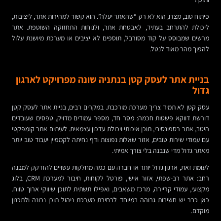
פיתוח טוב, מצדו, הוא לא רק “שהאתר יעלה”. הוא קשור למהירות אתר, ליציבות,
ליכולת להתרחב בעתיד, לאבטחת אתר, ולנוחות התחזוקה השוטפת. אתר
מרשים שמבוסס על קוד מסורבל, תוספים לא יציבים או מערכת מיושנת עלול
להפוך מהר מאוד לנטל.
בניית אתר לעסק קטן בנתניה שונה מפרויקט לארגון
גדול
עסק קטן לא תמיד צריך מערכת מורכבת. במקרים רבים, בניית אתר לעסק קטן
דורשת דווקא פשטות חכמה: מסר חד, מספר עמודים מדויק, טפסים שעובדים
היטב, אתר רספונסיבי, תוכן איכותי ויכולת עדכון עצמאית. לעיתים אתר קומפקטי
עם עמודי שירות טובים, אזור שאלות נפוצות ודף נחיתה לקמפיין יעבוד טוב יותר
מאתר גדול מדי שנבנה בלי צורך אמיתי.
לעומת זאת, ארגון גדול יותר או חברה עם כמה מחלקות עשויים להזדקק למבנה
רחב: אתר רב-שפתי, אזור אישי, פורטל לקוחות, חיבור למערכת CRM, בלוג
מקצועי, עמודי קריירה, מרכז משאבים, ואפילו תשתית לתוכן שיווקי ארוך טווח.
כאן כבר יש חשיבות גבוהה במיוחד לבחירת מערכת ניהול תוכן נכונה ולתכנון
מוקדם.