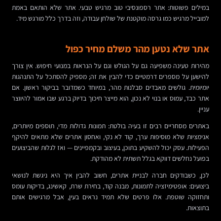
במילים פשוטות: אתר רספונסיבי טוב מרגיש טבעי. אתר שלא הותאם באמת
למובייל מרגיש כמו גרסה מוקטנת של שולחן עבודה, וזה בדרך כלל מורגש מיד.
אתר שלא נטען מהר משלם מחיר כפול
מהירות טעינה משפיעה גם על הגולש וגם על הנראות במנועי חיפוש. אין צורך
להישען על מספרים דרמטיים כדי להבין את זה; מספיק להסתכל על התנהגות
יומיומית. גולשים מאבדים סבלנות מהר, במיוחד כשמדובר בביקור ראשון. אם
אתר כבד, עמוס או בנוי לא נכון, הוא מייצר חיכוך בדיוק ברגע שבו אמור להיווצר
עניין.
באתרים מסחריים רבים זו בעיה בולטת: תמונות גדולות מדי, תוספים מיותרים,
אנימציות שלא מוסיפות ערך, קוד לא נקי, ואחסון אתרים שלא מתאים להיקף
הפעילות. עסק יכול להשקיע בתוכן, בעיצוב ובקמפיינים — ואז לגלות שהביצועים
בפועל נחלשים דווקא בגלל תשתית לא מהודקת.
לכן, כשבודקים חברה לבניית אתרים, חשוב להבין איך היא ניגשת לנושאי
ביצועים: אופטימיזציה לתמונות, מבנה קוד, בחירת שרת, קאשינג, בדיקות עומס
ותחזוקה שוטפת. אלו פרטים שלא תמיד נראים בעין, אבל מרגישים אותם
בתוצאות.