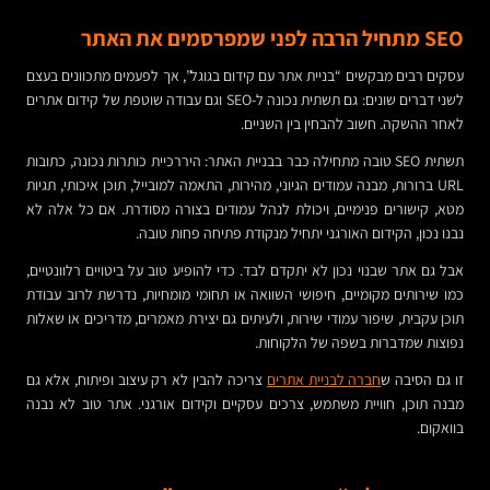
SEO מתחיל הרבה לפני שמפרסמים את האתר
עסקים רבים מבקשים “בניית אתר עם קידום בגוגל”, אך לפעמים מתכוונים בעצם
לשני דברים שונים: גם תשתית נכונה ל-SEO וגם עבודה שוטפת של קידום אתרים
לאחר ההשקה. חשוב להבחין בין השניים.
תשתית SEO טובה מתחילה כבר בבניית האתר: היררכיית כותרות נכונה, כתובות
URL ברורות, מבנה עמודים הגיוני, מהירות, התאמה למובייל, תוכן איכותי, תגיות
מטא, קישורים פנימיים, ויכולת לנהל עמודים בצורה מסודרת. אם כל אלה לא
נבנו נכון, הקידום האורגני יתחיל מנקודת פתיחה פחות טובה.
אבל גם אתר שבנוי נכון לא יתקדם לבד. כדי להופיע טוב על ביטויים רלוונטיים,
כמו שירותים מקומיים, חיפושי השוואה או תחומי מומחיות, נדרשת לרוב עבודת
תוכן עקבית, שיפור עמודי שירות, ולעיתים גם יצירת מאמרים, מדריכים או שאלות
נפוצות שמדברות בשפה של הלקוחות.
זו גם הסיבה ש
חברה לבניית אתרים
צריכה להבין לא רק עיצוב ופיתוח, אלא גם
מבנה תוכן, חוויית משתמש, צרכים עסקיים וקידום אורגני. אתר טוב לא נבנה
בוואקום.