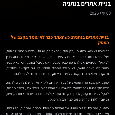
בניית אתרים בנתניה
03 יולי 2026
בניית אתרים בנתניה: כשהאתר כבר לא עומד בקצב של
העסק
זה קורה לא מעט בנתניה: עסק ותיק עובר צמיחה, מגייס עובדים, מרחיב שירותים,
אולי אפילו פותח קהל חדש מחוץ לעיר — ורק האתר נשאר מאחור. הוא עדיין
“באוויר”, לפעמים אפילו נראה סביר במבט ראשון, אבל בפועל הוא לא מסביר
היטב מה העסק עושה, לא מייצר מספיק פניות, לא נוח לקריאה במובייל,
ובמקרים מסוימים גם מקשה על צוותי השיווק והמכירות במקום לעזור להם.
כאן בדיוק נכנס הדיון האמיתי על בניית אתרים. לא רק איך להעלות דפים לרשת,
אלא איך לבנות נכס דיגיטלי שמשרת יעד עסקי ברור: לייצר אמון, לחדד מסרים,
להקל על יצירת קשר, לתמוך בקידום אורגני, ולעבוד נכון גם עבור לקוחות קיימים,
גם עבור לקוחות חדשים וגם עבור הצוות הפנימי.
בנתניה, עיר עם שילוב מעניין של עסקים מקומיים, חברות שירותים, קליניקות,
משרדים מקצועיים, חברות B2B ופעילות מסחרית ענפה, לאתר אינטרנט יש