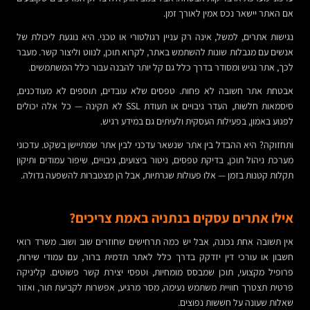
אם האתר יישאר נכס אמין לאורך זמן.
נגישות אתרים, למשל, אינה רק עניין רגולטורי או טכני. היא נוגעת ליכולת של
אנשים עם מגבלות שונות להשתמש באתר, לקרוא תוכן, לנווט וליצור קשר. מעבר
לכך, אתר נגיש ומסודר בדרך כלל גם קל יותר להבנה עבור כלל המשתמשים.
אבטחת אתר חשובה לא פחות. טפסים שלא עובדים, תוספים לא מעודכנים,
סיסמאות חלשות, העדר גיבויים או תעודת SSL לא תקינה — כל אלה יכולים
לפגוע באמון, בפעילות העסקית ולעיתים גם במידע רגיש.
ותחזוקה? היא ההבדל בין אתר שנשאר עדכני לבין אתר שמתיישן בשקט. עדכוני
מערכת ניהול תוכן, בדיקת טפסים, ניטור ביצועים, גיבויים, שיפור עמודים ותיקון
תקלות קטנות בזמן — אלו פעולות שגרתיות, אבל הן מצטברות להשפעה גדולה.
אילו אתרים עסקים בנתניה באמת צריכים?
אין תשובה אחת נכונה, אבל יש כמה תרחישים שחוזרים שוב ושוב. משרד רואי
חשבון או עורכי דין יזדקק בדרך כלל לאתר תדמית ברור, עם עמודי שירות,
פרופיל מקצועי, תוכן שמבסס מומחיות, וטפסי יצירת קשר פשוטים. קליניקה
פרטית תצטרך חוויית משתמש נעימה, מסר מרגיע, אפשרות לקביעת תור, ואזור
שאלות שעונה על חששות נפוצים.