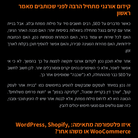
קידום אורגני מתחיל הרבה לפני שכותבים מאמר
ראשון
כאשר מדברים על SEO, רבים חושבים מיד על מילות מפתח ובלוג. אבל בניית
אתר עם קידום בגוגל מתחילה בשאלות בסיסיות יותר: האם מבנה האתר הגיוני,
האם לכל שירות יש עמוד ברור, האם הכותרות מנוסחות נכון, האם הכתובות
ידידותיות, האם מהירות הטעינה סבירה, והאם אפשר להוסיף תוכן בקלות לאורך
זמן.
אתר שלא תוכנן נכון לקידום אורגני יתקשה לפצות על כך בהמשך. לא כי אי
אפשר לשפר, אלא כי השיפורים נהיים יקרים ומסורבלים יותר. לכן חשוב לחשוב
על SEO כבר מההתחלה, לא כ”שכבה” שמוסיפים אחר כך.
זה נכון במיוחד לעסקים שמבקשים להופיע בחיפושים כמו “בניית אתר לעסק
קטן”, “עורך דין בקריית שמונה”, “קליניקה בצפון” או “חנות פרחים משלוחים”.
הכוונה היא לא לדחוס מילות מפתח, אלא לבנות אתר שיש לו היגיון תוכני ומבני,
כזה שגם גולשים וגם מנועי חיפוש יכולים להבין.
איזו פלטפורמה מתאימה: WordPress, Shopify,
WooCommerce או משהו אחר?