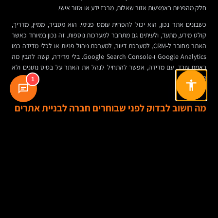
חלק מהפניות באמצעות אזור שאלות, מרכז ידע או אזור אישי.
כשבונים אתר נכון, הוא יכול להפחית עומס פנימי. הוא מסביר, ממיין, מדריך,
קולט מידע, מתעד, ולעיתים גם מתחבר למערכות נוספות. זה נכון במיוחד כאשר
האתר מחובר ל-CRM, למערכת דיוור, למערכת ניהול פניות או לכלי מדידה כמו
Google Analytics ו-Google Search Console. בלי מדידה, קשה להבין מה
באמת עובד. עם מדידה, אפשר להתחיל לנהל את האתר על בסיס נתונים ולא
תחושות.
1
מה חשוב לבדוק לפני שבוחרים חברה לבניית אתרים
הבחירה בספק היא לא רק עניין של מחיר או תיק עבודות. חשוב להבין אם
החברה יודעת לשאול את השאלות הנכונות, אם יש לה ניסיון בסוג האתר שאתם
צריכים, ואם היא מדברת גם עסקית ולא רק עיצובית או טכנית.
שקיפות היא סימן טוב. מי אחראי על האפיון, מי כותב או עורך את התוכן לאתר,
איך מטפלים ב-SEO בסיסי, מה כוללת התחזוקה, איפה האתר מאוחסן, מה קורה
אם בעתיד תרצו להעביר את האתר או לעבוד עם ספק אחר, והאם תהיה לכם
גישה מלאה למערכת הניהול.
כדאי גם לבדוק איך נראית העבודה אחרי העלייה לאוויר. הרבה אתרים עולים