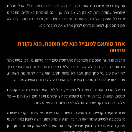
עסקים רבים משדרגים אתר קיים כי הוא “כבר לא נראה טוב”, אבל מגלים
שהבעיה עמוקה יותר. לא רק העיצוב התיישן — גם המסרים לא חדים, התפריט
מסורבל, התוכן כללי מדי, וההמרות נמוכות. במצב כזה, שדרוג קוסמטי בלבד לא
תמיד מספיק. לפעמים נדרש לבחון מחדש את המבנה כולו.
אתר מותאם למובייל הוא לא תוספת. הוא נקודת
פתיחה
מרבית הגלישה העסקית והצרכנית מתרחשת כיום דרך טלפונים, ולכן בניית אתר
מותאם למובייל היא לא שלב סיום אלא בסיס תכנוני. אתר רספונסיבי צריך
להיראות טוב על מסך קטן, אבל לא פחות חשוב: הוא צריך להיות נוח לשימוש,
עם כפתורים לחיצים, טפסים קצרים, קריאות לפעולה ברורות וטעינה מהירה.
בפועל, הרבה אתרים “נפתחים” במובייל, אבל לא באמת מותאמים לו. טקסטים
קטנים, תמונות כבדות, אזורים שקשה ללחוץ עליהם ותפריטים לא נוחים — כל
אלה יוצרים שחיקה שקטה. הגולש לא מתלונן. הוא פשוט עוזב.
עבור עסקים מקומיים, זה משמעותי במיוחד. אדם שמחפש שירות בקריית שמונה
או בסביבה לעיתים עושה זאת תוך כדי תנועה, מהטלפון, ורוצה להבין במהירות מי
אתם, מה אתם מציעים ואיך יוצרים קשר. אם האתר לא מספק את זה בתוך זמן