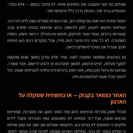
פועלים, מה זמני התגובה, ואיך מזמינים שיחה. לא מדובר בקסם — אלא בסדר.
כשהמידע ברור יותר, הפניות בדרך כלל איכותיות יותר.
דוגמה אחרת היא חנות עם קטלוג רחב, שבה עשרות מוצרים הוצגו ללא היררכיה.
הגולשים התקשו למצוא, לסנן ולהשוות. ברגע שהחנות נבנתה מחדש סביב
קטגוריות ברורות, עמודי מוצר מדויקים, חיפוש נוח ותהליך רכישה פשוט, החוויה
השתפרה. לא כל שינוי כזה מייצר זינוק מיידי, אבל במקרים רבים הוא מפחית
חיכוך ומגדיל את הסיכוי להשלים רכישה.
גם בארגונים ועמותות התמונה דומה. אתר שלא עודכן במשך שנים מתקשה
לשקף פעילות, לגייס תרומות, למשוך מתנדבים או להניע לרישום. אתר מסודר,
עם מערכת ניהול תוכן נוחה, אזורי תוכן ברורים ודפי נחיתה לפעילויות שונות, יכול
להפוך מכלי סטטי לפלטפורמה חיה.
האתר כצוואר בקבוק — או כתשתית שמקלה על
הארגון
מנהלי שיווק ומכירות מרגישים היטב מתי האתר תוקע את המערכת. קמפיינים
מביאים תנועה, אבל דפי הנחיתה לא משכנעים. צוות המכירות מקבל לידים
חלקיים כי הטפסים לא בנויים נכון. הלקוחות שואלים שוב ושוב את אותן שאלות
כי המידע באתר לא ברור. מחלקת השירות מוצפת, למרות שהיה אפשר לפתור