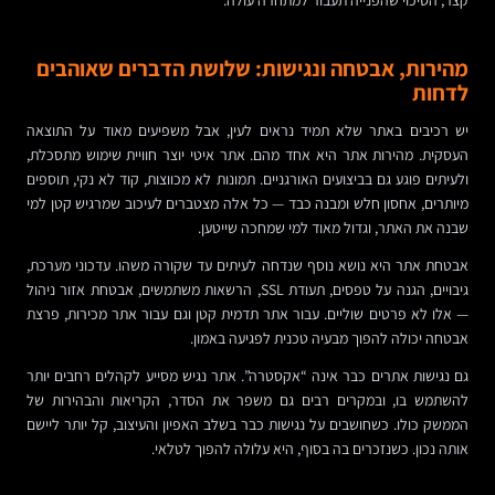
קצר, הסיכוי שהפנייה תעבור למתחרה עולה.
מהירות, אבטחה ונגישות: שלושת הדברים שאוהבים
לדחות
יש רכיבים באתר שלא תמיד נראים לעין, אבל משפיעים מאוד על התוצאה
העסקית. מהירות אתר היא אחד מהם. אתר איטי יוצר חוויית שימוש מתסכלת,
ולעיתים פוגע גם בביצועים האורגניים. תמונות לא מכווצות, קוד לא נקי, תוספים
מיותרים, אחסון חלש ומבנה כבד — כל אלה מצטברים לעיכוב שמרגיש קטן למי
שבנה את האתר, וגדול מאוד למי שמחכה שייטען.
אבטחת אתר היא נושא נוסף שנדחה לעיתים עד שקורה משהו. עדכוני מערכת,
גיבויים, הגנה על טפסים, תעודת SSL, הרשאות משתמשים, אבטחת אזור ניהול
— אלו לא פרטים שוליים. עבור אתר תדמית קטן וגם עבור אתר מכירות, פרצת
אבטחה יכולה להפוך מבעיה טכנית לפגיעה באמון.
גם נגישות אתרים כבר אינה “אקסטרה”. אתר נגיש מסייע לקהלים רחבים יותר
להשתמש בו, ובמקרים רבים גם משפר את הסדר, הקריאות והבהירות של
הממשק כולו. כשחושבים על נגישות כבר בשלב האפיון והעיצוב, קל יותר ליישם
אותה נכון. כשנזכרים בה בסוף, היא עלולה להפוך לטלאי.