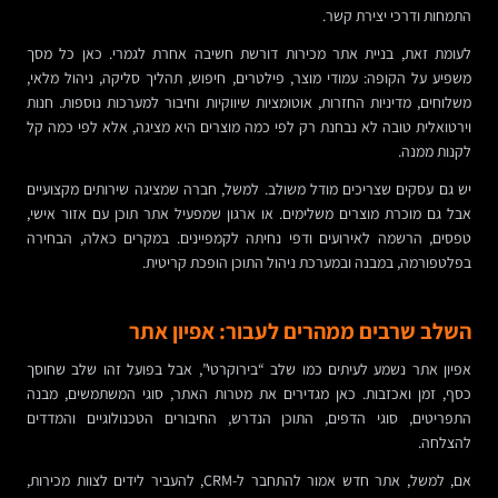
התמחות ודרכי יצירת קשר.
לעומת זאת, בניית אתר מכירות דורשת חשיבה אחרת לגמרי. כאן כל מסך
משפיע על הקופה: עמודי מוצר, פילטרים, חיפוש, תהליך סליקה, ניהול מלאי,
משלוחים, מדיניות החזרות, אוטומציות שיווקיות וחיבור למערכות נוספות. חנות
וירטואלית טובה לא נבחנת רק לפי כמה מוצרים היא מציגה, אלא לפי כמה קל
לקנות ממנה.
יש גם עסקים שצריכים מודל משולב. למשל, חברה שמציגה שירותים מקצועיים
אבל גם מוכרת מוצרים משלימים. או ארגון שמפעיל אתר תוכן עם אזור אישי,
טפסים, הרשמה לאירועים ודפי נחיתה לקמפיינים. במקרים כאלה, הבחירה
בפלטפורמה, במבנה ובמערכת ניהול התוכן הופכת קריטית.
השלב שרבים ממהרים לעבור: אפיון אתר
אפיון אתר נשמע לעיתים כמו שלב “בירוקרטי”, אבל בפועל זהו שלב שחוסך
כסף, זמן ואכזבות. כאן מגדירים את מטרות האתר, סוגי המשתמשים, מבנה
התפריטים, סוגי הדפים, התוכן הנדרש, החיבורים הטכנולוגיים והמדדים
להצלחה.
אם, למשל, אתר חדש אמור להתחבר ל-CRM, להעביר לידים לצוות מכירות,