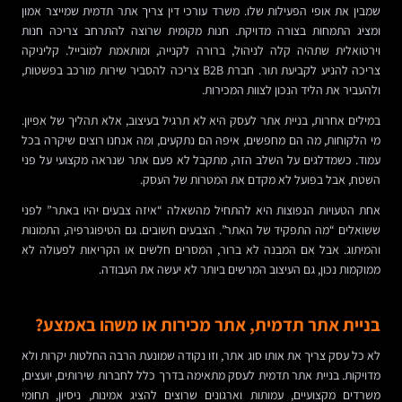
שמבין את אופי הפעילות שלו. משרד עורכי דין צריך אתר תדמית שמייצר אמון
ומציג התמחות בצורה מדויקת. חנות מקומית שרוצה להתרחב צריכה חנות
וירטואלית שתהיה קלה לניהול, ברורה לקנייה, ומותאמת למובייל. קליניקה
צריכה להניע לקביעת תור. חברת B2B צריכה להסביר שירות מורכב בפשטות,
ולהעביר את הליד הנכון לצוות המכירות.
במילים אחרות, בניית אתר לעסק היא לא תרגיל בעיצוב, אלא תהליך של אפיון.
מי הלקוחות, מה הם מחפשים, איפה הם נתקעים, ומה אנחנו רוצים שיקרה בכל
עמוד. כשמדלגים על השלב הזה, מתקבל לא פעם אתר שנראה מקצועי על פני
השטח, אבל בפועל לא מקדם את המטרות של העסק.
אחת הטעויות הנפוצות היא להתחיל מהשאלה “איזה צבעים יהיו באתר” לפני
ששואלים “מה התפקיד של האתר”. הצבעים חשובים. גם הטיפוגרפיה, התמונות
והמיתוג. אבל אם המבנה לא ברור, המסרים חלשים או הקריאות לפעולה לא
ממוקמות נכון, גם העיצוב המרשים ביותר לא יעשה את העבודה.
בניית אתר תדמית, אתר מכירות או משהו באמצע?
לא כל עסק צריך את אותו סוג אתר, וזו נקודה שמונעת הרבה החלטות יקרות ולא
מדויקות. בניית אתר תדמית לעסק מתאימה בדרך כלל לחברות שירותים, יועצים,
משרדים מקצועיים, עמותות וארגונים שרוצים להציג אמינות, ניסיון, תחומי