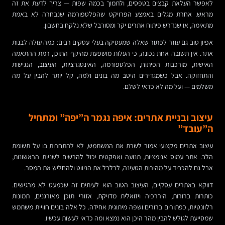
לאפשר העלאת קבצים בטפסים, ולתמוך בכמה שפות — צריך לדעת את זה
מראש. אחרת מגלים באמצע הפרויקט שהפלטפורמה שנבחרה לא באמת
מתאימה, או שנדרש פיתוח אתרים יקר ומסורבל שלא נלקח בחשבון.
אפיון טוב גם עוזר לפתור שאלה שמעסיקה בעלי עסקים רבים: כמה עולה לבנות
אתר. אין תשובה אחת נכונה, כי העלות מושפעת מהיקף התוכן, רמת ההתאמה
האישית, מורכבות הפיתוח, הפלטפורמה, האינטגרציות, העיצוב, הנגישות
והתחזוקה. אבל כשמגדירים היטב מה בונים ולמה, קל יותר להבין על מה
משלמים — ועל מה לא כדאי לשלם.
עיצוב ובניית אתרים: איפה נגמר ה”יפה” ומתחיל
ה”עובד”
עיצוב אתרים מקצועי אמור לשרת את המשתמש, לא להתחרות בו על תשומת
הלב. אתר עמוס אנימציות, תנועה ואפקטים יכול להרשים לשניות הראשונות,
אבל גם להכביד על מהירות הטעינה, לבלבל את הניווט ולהחליש את המסר.
דווקא באתרים עסקיים, העיצוב הטוב הוא לעיתים זה שכמעט לא מרגישים.
כותרות ברורות, היררכיה ויזואלית מדויקת, אזורי תוכן מאורגנים, תמונות
רלוונטיות, כפתורים ברורים ושפה מיתוגית אחידה. כל אלה בונים חוויית משתמש
שמסייעת לגולש להבין מהר היכן הוא נמצא ומה כדאי לעשות עכשיו.