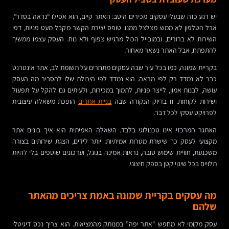
יש רגע כזה שבעלי עסקים מכירים היטב: האתר קיים, הוא אפילו “נראה בסדר”,
אבל הטלפון לא ממש מצלצל ממנו. טופס יצירת הקשר מקבל מעט פניות, דפי
השירות לא ברורים, ובמובייל הכול מרגיש צפוף ולא נוח. העסק עצמו ממשיך
להתפתח, אבל האתר נשאר מאחור.
בקריית שמונה, כמו בכל עיר שבה עסקים מתחרים על תשומת לב, אתר אינטרנט
כבר לא נמדד רק לפי מראה. הוא נמדד לפי היכולת שלו להסביר מה העסק
עושה, לבנות אמון, לייצר פניות, לתמוך במכירות, ולעיתים גם להקל על תפעול
ושירות לקוחות. זו בדיוק הנקודה שבה
בניית אתרים
הופכת משאלה עיצובית
לפרויקט עסקי לכל דבר.
האתגר המרכזי אינו טכנולוגי בלבד. השאלה האמיתית היא איך בונים אתר
מקצועי לעסק כך שישרת מטרות אמיתיות: יותר לידים, הצגת שירותים בצורה
משכנעת, חוויית שימוש טובה, נראות אמינה בגוגל, ועדכונים שוטפים בלי להיות
תלויים בכל שינוי קטן בספק חיצוני.
מה עסקים בקריית שמונה באמת צריכים מהאתר
שלהם
עסק מקומי לא מחפש “אתר יפה” במנותק מהמציאות. הוא צריך נכס דיגיטלי