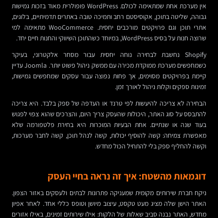
אין מערכת אחת שמתאימה לכולם. WordPress פופולרית מאוד בזכות גמישות
גבוהה, שליטה בתוכן, אקוסיסטם רחב ותמיכה טובה באתרים תדמיתיים, בלוגים,
אתרי תוכן וגם פרויקטים מורכבים יחסית. WooCommerce מתאימה למי
שרוצה חנות על בסיס WordPress, במיוחד כשהתוכן השיווקי והחנות חיים יחד.
Shopify נחשבת לבחירה נוחה יחסית עבור מסחר אלקטרוני, בעיקר
כשמחפשים מערכת ממוקדת מכירה עם ממשק ניהול פשוט יותר. Joomla עדיין
קיימת בפרויקטים מסוימים, אך פחות נפוצה עבור עסקים שמחפשים גמישות,
זמינות ספקים וקלות ניהול לאורך זמן.
הבחירה לא צריכה להיעשות לפי טרנד או העדפה של ספק בלבד. היא צריכה
להתבסס על סוג האתר, היכולות שהעסק צריך היום, והצרכים שהוא צפוי לפגוש
בעוד שנה או שנתיים. אחת הבעיות המוכרות היא בחירת פלטפורמה שלא
מאפשרת צמיחה: קשה להוסיף יכולות, קשה לנהל תוכן, קשה לחבר מערכות,
וקשה להחליף ספק בלי להתחיל הכול מחדש.
דוגמאות מהשטח: איך זה נראה בחיי העסק
ניקח חברת שירותים מקומית שמעניקה פתרונות לבתים ולעסקים באזור הצפון.
האתר הישן שלה מציג מעט טקסט, עיצוב מיושן וטופס כללי אחד. לאחר אפיון
מחדש, האתר נבנה סביב שאלות של הלקוח: אילו שירותים זמינים, באילו אזורים