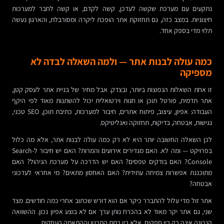
נתקעים עם מערכת שקשה לעדכן, קשה לקדם, או קשה לחבר למערכות
חיצוניות. במצב כזה, גם תחזוקת אתר הופכת ליקרה ומסורבלת, והארגון נעשה
תלוי מדי בספק אחד.
כמה עולה לבנות אתר — ולמה השאלה לבדה לא
מספיקה
זו אחת השאלות הנפוצות ביותר, ובצדק. אבל מחיר של בניית אתר לעסק קטן,
אתר תדמית, פורטל תוכן או חנות וירטואלית יכול להשתנות מאוד לפי היקף
העבודה: אפיון, עיצוב, פיתוח אתרים, חיבור למערכות, כתיבת תוכן, SEO טכני,
נגישות, אבטחה, בדיקות, תחזוקה ואנליטיקס.
לכן השאלה החשובה יותר היא לא רק כמה עולה לבנות אתר, אלא מה כלול
בפרויקט — ומה לא. האם מגדירים אירועים והמרות? האם יש חיבור ל-Search
Console? האם בודקים טפסים? האם יש הדרכה על מערכת הניהול? האם
מתוכננת אפשרות צמיחה עתידית? האם האחסון מתאים? מי אחראי לעדכוני
אבטחה?
אתר זול מדי עלול להתברר כיקר אם הוא דורש שכתוב אחרי כמה חודשים. מצד
שני, גם אתר יקר מאוד לא בהכרח נותן ערך אם לא בוצע אפיון נכון. ההשוואה
הנכונה אינה רק בין ספקים, אלא בין רמת התכנון וההתאמה העסקית.