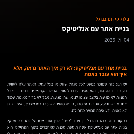
בלוג קידום בגוגל
בניית אתר עם אנליטיקס
04 יולי 2026
בניית אתר עם אנליטיקס: לא רק איך האתר נראה, אלא
איך הוא עובד באמת
יש רגע כזה שמוכר כמעט לכל מנהל שיווק או בעל עסק: האתר עלה לאוויר,
העיצוב נראה טוב, הטקסטים עברו ליטוש, אפילו הקמפיינים רצים — אבל
הפניות לא מגיעות בקצב שציפו לו. או שהן מגיעות, אבל לא ברור מאיפה. עמוד
אחד מביא תנועה, אחר ננטש מהר, טופס מסוים לא עובד כמו שצריך, ואיש בצוות
לא באמת יודע איפה הבעיה מתחילה.
במקום הזה נכנס ההבדל בין אתר “קיים” לבין אתר שמנוהל כמו נכס עסקי.
בניית אתר עם אנליטיקס אינה תוספת טכנית שמחברים בסוף הפרויקט. היא
דרך לחשוב על האתר מראש: מה מודדים, למה מודדים, ואיך הנתונים האלו