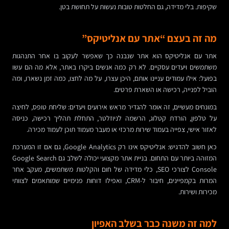
שקיפות. בלי מדידה, גם החלטות טובות נעשות על תחושת בטן.
מה זה בעצם “אתר עם אנליטיקס”
אתר עם אנליטיקס הוא אתר שנבנה כך שאפשר לעקוב בו אחר התנהגות
משתמשים ויעדים עסקיים. לא רק כמה אנשים ביקרו באתר, אלא מה הם עשו
בפועל: אילו עמודים עניינו אותם, היכן עצרו, על מה לחצו, כמה זמן נשארו, ומה
הוביל לפנייה, רכישה או השארת פרטים.
במונחים מעשיים, זה אומר להגדיר מראש אירועים ויעדים: שליחת טופס, לחיצה
על טלפון, הורדת קטלוג, הרשמה לניוזלטר, התחלת תהליך רכישה, כניסה
לאזור אישי, צפייה בעמוד שירות מרכזי או מעבר מעמוד תוכן לעמוד מכירה.
כאן חשוב להדגיש: אנליטיקס אינו רק Google Analytics, גם אם זו המערכת
המזוהה ביותר עם התחום. בניית אתר מקצועי יכולה לשלב גם Google Search
Console לצורכי SEO, כלי מדידה של חום והקלטות משתמשים, מעקב אחר
המרות בקמפיינים, חיבור ל-CRM, ואפילו דוחות פנימיים שמותאמים לצוותי
מכירות ושירות.
למה זה משנה כבר בשלב האפיון