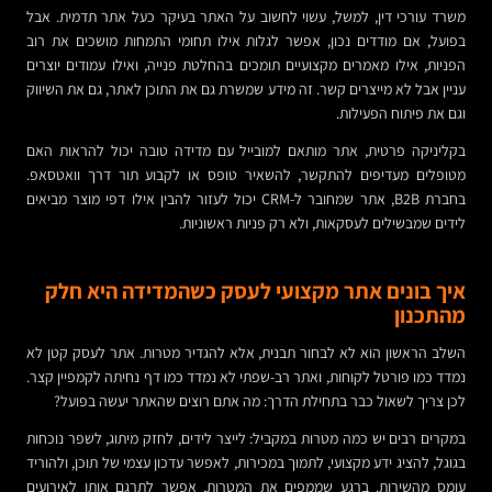
משרד עורכי דין, למשל, עשוי לחשוב על האתר בעיקר כעל אתר תדמית. אבל
בפועל, אם מודדים נכון, אפשר לגלות אילו תחומי התמחות מושכים את רוב
הפניות, אילו מאמרים מקצועיים תומכים בהחלטת פנייה, ואילו עמודים יוצרים
עניין אבל לא מייצרים קשר. זה מידע שמשרת גם את התוכן לאתר, גם את השיווק
וגם את פיתוח הפעילות.
בקליניקה פרטית, אתר מותאם למובייל עם מדידה טובה יכול להראות האם
מטופלים מעדיפים להתקשר, להשאיר טופס או לקבוע תור דרך וואטסאפ.
בחברת B2B, אתר שמחובר ל-CRM יכול לעזור להבין אילו דפי מוצר מביאים
לידים שמבשילים לעסקאות, ולא רק פניות ראשוניות.
איך בונים אתר מקצועי לעסק כשהמדידה היא חלק
מהתכנון
השלב הראשון הוא לא לבחור תבנית, אלא להגדיר מטרות. אתר לעסק קטן לא
נמדד כמו פורטל לקוחות, ואתר רב-שפתי לא נמדד כמו דף נחיתה לקמפיין קצר.
לכן צריך לשאול כבר בתחילת הדרך: מה אתם רוצים שהאתר יעשה בפועל?
במקרים רבים יש כמה מטרות במקביל: לייצר לידים, לחזק מיתוג, לשפר נוכחות
בגוגל, להציג ידע מקצועי, לתמוך במכירות, לאפשר עדכון עצמי של תוכן, ולהוריד
עומס מהשירות. ברגע שממפים את המטרות, אפשר לתרגם אותן לאירועים