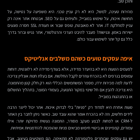
ותוכן טוב.
מהירות טעינה, למשל, היא לא רק עניין טכני. היא משפיעה על נטישה, על
תחושת איכות, על שימוש במובייל, ולעיתים גם על SEO. אבטחת אתר אינה רק
עניין למחלקת IT. אתר לא מאובטח, טופס שבור או תעודת SSL חסרה פוגעים
ישירות באמון. ונגישות? מעבר להיבט הערכי והרגולטורי, אתר נגיש וברור בדרך
כלל גם קל יותר לשימוש עבור כולם.
איפה עסקים טועים כשהם משלבים אנליטיקס
לפעמים הטעות היא לא בהיעדר מדידה, אלא בעודף מדידה לא רלוונטית. דוחות
עמוסים בגרפים לא בהכרח עוזרים לקבל החלטות. אם בעלת חנות אונליין צריכה
לדעת למה מכירות ירדו, מספר המשתמשים הכללי הוא רק חלק קטן מהתמונה.
היא צריכה להבין אם חל שינוי במקור התנועה, בעמודי המוצר, בתהליך התשלום
או בהתנהגות במובייל.
טעות אחרת היא למדוד רק “פניות” בלי לבדוק איכות. אתר יכול לייצר הרבה
לידים חלשים, וזה לא בהכרח אומר שהוא עובד טוב. כאשר ניתן לחבר בין האתר
ל-CRM או לפחות לבצע מעקב מסודר, התמונה נעשית מדויקת יותר: אילו
עמודים, קמפיינים או ביטויי חיפוש מביאים פניות שהופכות להזדמנויות אמיתיות.
יש גם עסקים שבוחרים פלטפורמה לא מתאימה. הם משקיעים בעיצוב, אבל