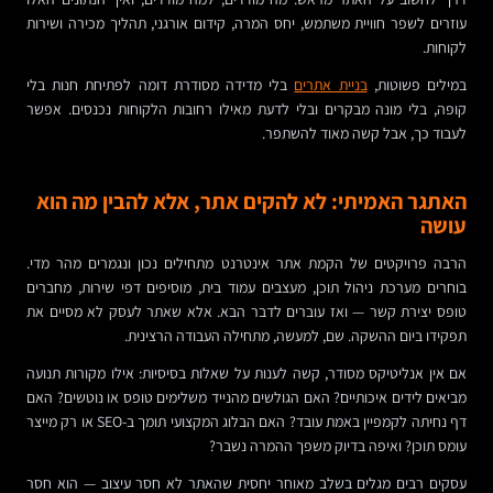
עוזרים לשפר חוויית משתמש, יחס המרה, קידום אורגני, תהליך מכירה ושירות
לקוחות.
במילים פשוטות,
בניית אתרים
בלי מדידה מסודרת דומה לפתיחת חנות בלי
קופה, בלי מונה מבקרים ובלי לדעת מאילו רחובות הלקוחות נכנסים. אפשר
לעבוד כך, אבל קשה מאוד להשתפר.
האתגר האמיתי: לא להקים אתר, אלא להבין מה הוא
עושה
הרבה פרויקטים של הקמת אתר אינטרנט מתחילים נכון ונגמרים מהר מדי.
בוחרים מערכת ניהול תוכן, מעצבים עמוד בית, מוסיפים דפי שירות, מחברים
טופס יצירת קשר — ואז עוברים לדבר הבא. אלא שאתר לעסק לא מסיים את
תפקידו ביום ההשקה. שם, למעשה, מתחילה העבודה הרצינית.
אם אין אנליטיקס מסודר, קשה לענות על שאלות בסיסיות: אילו מקורות תנועה
מביאים לידים איכותיים? האם הגולשים מהנייד משלימים טופס או נוטשים? האם
דף נחיתה לקמפיין באמת עובד? האם הבלוג המקצועי תומך ב-SEO או רק מייצר
עומס תוכן? ואיפה בדיוק משפך ההמרה נשבר?
עסקים רבים מגלים בשלב מאוחר יחסית שהאתר לא חסר עיצוב — הוא חסר