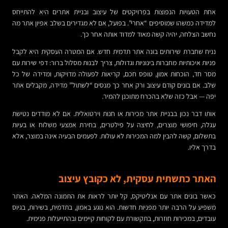
אחת הטעויות הנפוצות בפרויקטים של עיצוב ובניית אתרים היא להתייחס
למדידה כמשהו שמוסיפים “אחרי”. בפועל, אם לא מגדירים בשלב אפיון אתר מה
נחשב הצלחה, יהיה קשה מאוד למדוד אותה אחר כך.
נניח שחברת שירותים בונה אתר תדמית חדש. אם המטרה העסקית היא לקבל
פניות איכותיות מחברות בינוניות וגדולות, צריך לבנות מסלול ברור: דפי שירות עם
מסר חד, הוכחות אמון, טופס חכם, קריאות לפעולה מדויקות, ומדידה של כל
שלב. אם בונים קודם עיצוב ורק אחר כך מנסים “לשתול” מדידה, מקבלים אתר
יפה — אבל כזה שלא בהכרח מתוכנן להמיר.
אותו דבר נכון בבניית אתר מכירות או חנות וירטואלית. אם לא מודדים נטישת
עגלה, חיפושי מוצרים, לחיצה על פילטרים, בחירת אמצעי משלוח או בעיות
בתשלום, קשה להבין למה המכירות לא עולות. לפעמים הבעיה אינה במוצר, אלא
בדרך אליו.
האתר כתשתית עסקית, לא כקובץ עיצוב
כאשר בונים אתר עם אנליטיקס, קל יותר לראות את התמונה המלאה. האתר
משפיע על הרבה יותר מפניות חדשות. הוא נוגע באמון, בתדמית, בשירות, בגיוס
עובדים, במכירות חוזרות, בתקשורת עם לקוחות קיימים ובהתייעלות פנימית.