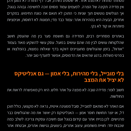
מסתתר מתחת לאלמנט אחר. או שטופס נשלח, אבל דף התודה לא נטען ולכן
אין מדידה תקינה של המרה. לפעמים עמוד מסוים זוכה לחשיפה גבוהה בגוגל,
אך הגולשים נוטשים תוך שניות כי התוכן לא תואם את כוונת החיפוש. במקרים
אחרים, הבעיה היא במהירות אתר: עמוד כבד מדי, תמונות לא דחוסות, אנימציות
מיותרות או קוד לא נקי.
באתרים מסחריים רבים, המדידה גם חושפת פער בין מה שהעסק חושב
שהלקוחות עושים לבין מה שהם עושים בפועל. עסק עשוי להשקיע מאוד בעמוד
“אודות”, בזמן שהגולשים מתעניינים דווקא בדף שאלות נפוצות, בהמלצות או
בפרטי משלוח. ברגע שרואים את הדפוסים, אפשר לתעדף טוב יותר.
בלי מובייל, בלי מהירות, בלי אמון — גם אנליטיקס
לא יציל את המצב
חשוב לומר: מדידה טובה לא מפצה על אתר חלש. היא רק מאפשרת לראות את
החולשות.
אם האתר לא מותאם למובייל, סובל מטעינה איטית, נראה לא מקצועי, כולל תוכן
דל, או יוצר תחושת חוסר אמון — האנליטיקס רק יאשר את מה שהגולשים כבר
מרגישים. לכן בניית אתר עם קידום בגוגל ועם חשיבה עסקית צריכה לשלב כמה
שכבות יחד: חוויית משתמש, עיצוב אתרים, ביצועים, נגישות אתרים, אבטחת אתר