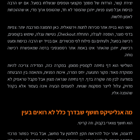
יצירת קשר, הורדות של מסמך מקצועי וטפסים שנשלחו בפועל. אם יש הרבה
כניסות אבל מעט פניות, ייתכן שהמסר לא חד, שהטופס ארוך מדי, או שההוכחות
לאמון חלשות.
השני הוא בניית אתר מכירות לחנות וירטואלית. כאן התמונה מורכבת יותר: צפיות
בדפי מוצר, הוספה לעגלה, התחלת Checkout, נטישת עגלה, שימוש בקופונים,
רכישה בפועל, ולעיתים גם פילוח לפי מכשירים. אם בנייד יש הרבה כניסות ומעט
רכישות, ייתכן שהאתר אינו באמת אתר רספונסיבי ברמה שמאפשרת רכישה
נוחה.
השלישי הוא דף נחיתה לקמפיין ממומן. במקרה כזה, המדידה צריכה להיות
ממוקדת מאוד: מקור התנועה, יחס המרה, איכות הפניות, והתאמה בין ההבטחה
במודעה לבין מה שקורה בדף. דף נחיתה שנראה מצוין אבל מקבל טראפיק לא
מדויק, עלול לייצר מסקנות שגויות. לפעמים הבעיה אינה בעמוד אלא בקהל
שהופנה אליו.
מה אנליטיקס חושף שבדרך כלל לא רואים בעין
הוא חושף צווארי בקבוק. וזה קריטי.
לדוגמה, אתר יכול להיראות תקין לחלוטין על מחשב, אבל בנייד כפתור מרכזי