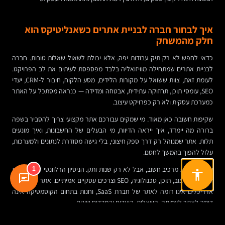
איך לבחור חברה לבניית אתרים כשאנליטיקס הוא
חלק מהמשחק
כדאי לחפש לא רק תיק עבודות יפה, אלא יכולת לשאול שאלות טובות. חברה
לבניית אתרים שמתחילה מוויזואליה בלבד מפספסת לעיתים את לב הפרויקט.
לעומת זאת, צוות ששואל על מקורות הלידים, מסע הלקוח, חיבור ל-CRM, יעדי
SEO, עומסי תוכן, תחזוקה עתידית, אבטחה ומדידה — כנראה מסתכל על האתר
כמערכת עסקית ולא רק כפרויקט עיצוב.
שקיפות חשובה כאן מאוד. מי שמקים עבורכם אתר מקצועי צריך להסביר בשפה
ברורה מה יימדד, איך ייראה הדיווח, מי הבעלים של החשבונות, ואיך מונעים
תלות. אתר שמנוהל רק דרך ספק חיצוני, בלי גישה מסודרת לנתונים ולמערכות,
עלול להפוך בהמשך לחסם.
ניסיון גם הוא מרכיב חשוב, אבל לא רק שנות ותק. הניסיון הרלוונטי הוא היכולת
1
לחבר בין עיצוב, תוכן, טכנולוגיה, SEO וצרכים עסקיים אמיתיים. אתר של משרד
אדריכלים אינו דומה לאתר של חברת SaaS, וחנות בתחום הקוסמטיקה אינה
דומה לאתר לעמותה. השאלות, היעדים והמדדים שונים.