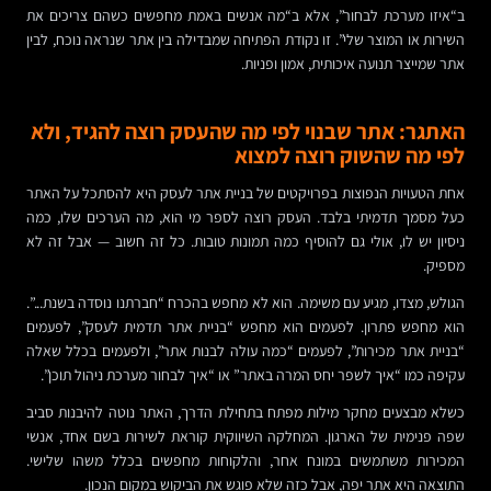
ב“איזו מערכת לבחור”, אלא ב“מה אנשים באמת מחפשים כשהם צריכים את
השירות או המוצר שלי”. זו נקודת הפתיחה שמבדילה בין אתר שנראה נוכח, לבין
אתר שמייצר תנועה איכותית, אמון ופניות.
האתגר: אתר שבנוי לפי מה שהעסק רוצה להגיד, ולא
לפי מה שהשוק רוצה למצוא
אחת הטעויות הנפוצות בפרויקטים של בניית אתר לעסק היא להסתכל על האתר
כעל מסמך תדמיתי בלבד. העסק רוצה לספר מי הוא, מה הערכים שלו, כמה
ניסיון יש לו, אולי גם להוסיף כמה תמונות טובות. כל זה חשוב — אבל זה לא
מספיק.
הגולש, מצדו, מגיע עם משימה. הוא לא מחפש בהכרח “חברתנו נוסדה בשנת...”.
הוא מחפש פתרון. לפעמים הוא מחפש “בניית אתר תדמית לעסק”, לפעמים
“בניית אתר מכירות”, לפעמים “כמה עולה לבנות אתר”, ולפעמים בכלל שאלה
עקיפה כמו “איך לשפר יחס המרה באתר” או “איך לבחור מערכת ניהול תוכן”.
כשלא מבצעים מחקר מילות מפתח בתחילת הדרך, האתר נוטה להיבנות סביב
שפה פנימית של הארגון. המחלקה השיווקית קוראת לשירות בשם אחד, אנשי
המכירות משתמשים במונח אחר, והלקוחות מחפשים בכלל משהו שלישי.
התוצאה היא אתר יפה, אבל כזה שלא פוגש את הביקוש במקום הנכון.