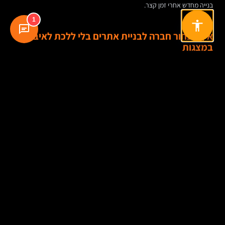
בנייה מחדש אחרי זמן קצר.
1
איך לבחור חברה לבניית אתרים בלי ללכת לאיבוד
במצגות
התרשמות מעבודות קודמות חשובה, אבל לא מספיקה. כדאי לבדוק אם הספק
יודע לשאול שאלות טובות, לא רק להציג עיצובים יפים. חברה רצינית תתעניין
ביעדים, בקהל, בתהליך המכירה, במקורות התנועה, בצרכים התפעוליים ובאופן
שבו התוכן וה-SEO ישתלבו כבר מההתחלה.
כדאי גם לבדוק שקיפות: על איזו מערכת נבנה האתר, מי הבעלים על הנכסים,
איך מתבצעת תחזוקת אתר, מה כולל האחסון, מי מטפל בעדכוני אבטחה, האם
אפשר להחליף ספק בהמשך בלי “להיתקע”, ומה קורה אם צריך להרחיב את
האתר בעתיד.
ניסיון חשוב, אבל גם התאמה. לא כל מי שיודע לבנות אתר מכירות מתאים לבניית
אתר תדמית מורכב לחברת B2B, ולא כל סטודיו מעולה לעיצוב יידע לבנות
תשתית תוכן שמשרתת קידום אורגני לאורך זמן.
מחקר מילות מפתח הוא לא סוף התהליך — הוא