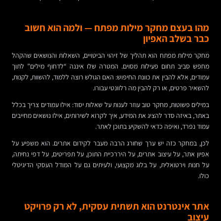
מהו בעצם מחקר מילות מפתח — ולמה הוא חשוב
כבר בשלב האפיון
מחקר מילות מפתח הוא תהליך של זיהוי הביטויים, השאלות והנושאים שהקהל
מחפש סביב תחום פעילות מסוים. המטרה שלו איננה “לדחוף מילים” לתוך
עמודים, אלא להבין את כוונת החיפוש: האם הגולש רוצה ללמוד, להשוות, לקנות,
להשאיר פרטים, או רק להבין מה רלוונטי עבורו.
במילים פשוטות, מחקר טוב עוזר לענות על שאלות יסוד: אילו עמודים צריך בכלל
באתר, באיזה סדר להציג את המידע, איך לקרוא לשירותים, אילו נושאים מחייבים
עמוד נפרד, ואיפה כדאי להשקיע בתוכן לאתר.
לכן, במחקר כזה יש ערך שחורג הרבה מעבר לקידום אתרים. הוא משפיע על
אפיון אתר, על עיצוב אתרים, על היררכיית התוכן, על תפריטים, על דפי נחיתה,
על חנות וירטואלית, על בלוג מקצועי, ולעיתים גם על המודל העסקי הדיגיטלי
כולו.
אתר אינטרנט הוא תשתית עסקית, לא רק פרויקט
עיצוב