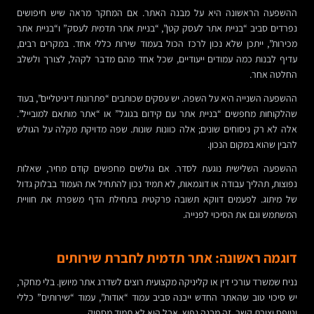
ההשפעה הראשונה היא על מבנה האתר. אם המחקר מראה שיש חיפושים
נפרדים סביב “בניית אתר לעסק קטן”, “בניית אתר תדמית לעסק” ו“בניית אתר
מכירות”, ייתכן שלא נכון לרכז הכול בעמוד שירות כללי אחד. במקרים רבים,
עדיף לבנות כמה עמודים ייעודיים, שכל אחד מהם מדבר לקהל, לצורך ולשלב
החלטה אחר.
ההשפעה השנייה היא על השפה. יש עסקים שכותבים “פתרונות דיגיטליים”, בעוד
שהלקוחות מחפשים “בניית אתר עם קידום בגוגל” או “אתר מותאם למובייל”.
אלה לא רק ניסוחים שונים; אלה כוונות שונות. שפה מדויקת מקלה על הגולש
להבין שהוא במקום הנכון.
ההשפעה השלישית נוגעת לסדר. אם גולשים מחפשים קודם מחיר, שאלות
נפוצות, תהליך עבודה או דוגמאות, לא תמיד נכון להתחיל את העמוד בבלוק גדול
של מיתוג. לפעמים דווקא תשובה פרקטית בתחילת הדף משפרת את חוויית
המשתמש וגם את הסיכוי לפנייה.
דוגמה ראשונה: אתר תדמית לחברת שירותים
נניח שמשרד עורכי דין או קליניקה מקצועית רוצים לשדרג אתר מיושן. בלי מחקר,
יש סיכוי טוב שהאתר החדש ייבנה סביב עמוד “אודות”, עמוד “שירותים” כללי
וטופס יצירת קשר. זה מבנה נפוץ, אבל הוא לא תמיד מספיק.