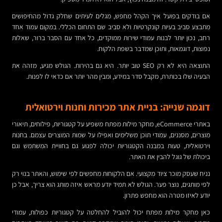
אם בודקים בפועל איך הקהל מחפש, מגלים לעיתים שחלק גדול מהחיפושים
מתבצע סביב בעיות קונקרטיות ולא סביב שם התחום הכללי. במקום עמוד אחד
רחב, נכון יותר לבנות עמודי שירות ממוקדים, כל אחד עם הסבר ברור, שאלות
נפוצות, דוגמאות, ותוכן שמדבר בשפת הלקוח.
התוצאה היא לא רק SEO טוב יותר. היא גם בהירות. הגולש מגיע, מזהה את
הבעיה שלו בכותרת, מקבל סדר במידע, ומבין מהר יותר אם כדאי לו לפנות.
דוגמה שנייה: בניית אתר מכירות וחנות וירטואלית
באתרי eCommerce, מחקר מילות מפתח משפיע על קטגוריות, פילוחים, תיאורי
מוצרים, מסננים, עמודי תוכן משלימים ואפילו על שמות המוצרים עצמם. בחנות
וירטואלית, טעות במבנה הקטגוריות יכולה לפגוע גם בחוויית המשתמש וגם
ביכולת של גוגל להבין את האתר.
נניח שעסק מוכר ציוד מקצועי. אם הלקוחות מחפשים לפי שימוש, והאתר בנוי רק
לפי מותגים, נוצר פער. הגולש לא תמיד יודע מראש איזה מותג הוא צריך, אבל כן
יודע לאיזו מטרה הוא מחפש פתרון.
כאן מחקר מילות מפתח יכול להוביל להחלטה על קטגוריות כפולות, עמודי