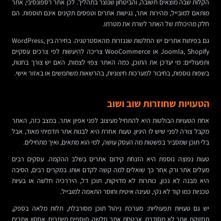
הקלות שבה מוצאים תשובה, והביטחון שנוצר בתהליך. לכן אתר רספונסיבי, אתר
מותאם למובייל, מהירות אתר, נגישות אתרים וטפסים תקינים אינם תוספות. הם
חלק מהיכולת של האתר לשרת את מטרתו.
גם בפיתוח אתרים יש החלטות שנגזרות מהאסטרטגיה. בחירה בין WordPress,
Joomla, Shopify או WooCommerce צריכה להיעשות לפי צרכים עסקיים
ותפעוליים: מי יעדכן את התוכן, כמה האתר צפוי לצמוח, האם יש צורך בחנות,
בשפות נוספות, בחיבור למערכות חיצוניות, בהרשאות משתמשים או באזור אישי.
הטעויות שחוזרות שוב ושוב
אחת הטעויות הבולטות היא להתחיל מעיצוב לפני אפיון אתר. במצב כזה, האתר
מקבל צורה לפני שיש לו היגיון. טעות אחרת היא לבנות אתר תדמיתי מאוד, אבל
בלי תוכן שמסביר בפשטות מה העסק עושה, למי הוא מתאים, ואיך מתחילים.
טעות נפוצה נוספת היא הזנחת קידום אתרים בשלב ההקמה. עסקים רבים
מעלים אתר ורק אחר כך שואלים למה קשה לקדם אותו. במקרים רבים, הסיבה
היא מבנה לא נכון, כותרות לא מדויקות, תוכן דל, היררכיה חלשה או בעיות
טכניות כמו קוד לא נקי, טעינה איטית וחוסר התאמה למובייל.
יש גם טעויות תפעוליות: מערכת ניהול תוכן מסורבלת, תלות מלאה בספק,
תחזוקת אתר לא מסודרת, אבטחת אתר חלשה, תוספים מיותרים, אחסון אתרים