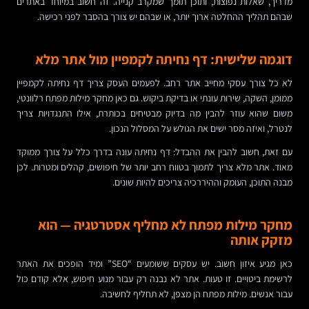
מדריך, שאלות נפוצות, ותוכן תומך שמקרב קנייה. זה חשוב במיוחד באתרים
שבהם תהליך ההחלטה ארוך יותר, או שבהם יש צורך בהסבר לפני רכישה.
דוגמה שלישית: דף נחיתה לקמפיין מול אתר מלא
לא כל צורך עסקי מחייב אתר רחב. לפעמים העסק צריך דף נחיתה לקמפיין
ממומן, השקה, שירות עונתי או בדיקת ביקוש. גם כאן מחקר מילות מפתח רלוונטי,
משום שהוא עוזר להבין מה בדיוק מבטיחים בכותרת, אילו התנגדויות צריך
לנטרל, ואיזה מסר ישים את הגולש על המסלול הנכון.
עם זאת, חשוב להבין את ההבדל: דף נחיתה עונה בדרך כלל על צורך ממוקד
מאוד. אתר מלא צריך לתמוך בטווח רחב יותר של חיפושים, קהלים ומטרות. לכן
מבנה התוכן, העומק וההיררכיה צריכים להיות שונים.
מחקר מילות מפתח לא מחליף אסטרטגיה — הוא
מזקק אותה
כאן מגיע איזון חשוב. יש עסקים ששומעים “SEO” ומיד הופכים את האתר
לרשימת ביטויים. זו טעות. אתר לא נבנה רק עבור מנוע חיפוש, אלא קודם כול
עבור אנשים. מילות מפתח הן מצפן, לא תחליף לחשיבה.