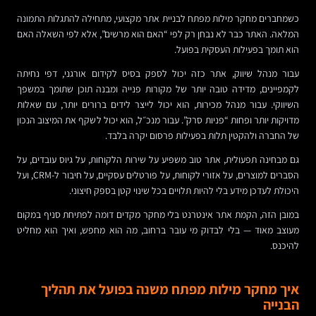
כשמחברים מחקר מילות מפתח לבניית אתר מקצועי, מתחילה להתגלות התמונה
המלאה. האתר כבר לא נבחן רק לפי “האם הוא מרשים”, אלא לפי השאלה האם
הוא תומך בפעילות העסקית בפועל.
עבור מנהל שיווק, אתר כזה יכול לספק בסיס לקידום אורגני, דפי נחיתה
לקמפיינים, מדידה טובה יותר של מקורות פנייה ומבנה תוכן שתומך במשפך
השיווקי. עבור מנהל מכירות, הוא יכול לייצר לידים ברורים יותר, עם שאלות
מדויקות יותר ופחות “פניות סרק”. עבור מנכ״ל, הוא יכול לשקף את המיצוב הנכון
של החברה ולהקטין תלות בפעילות פרסום יקרה בלבד.
גם מבחינה תפעולית, אתר טוב משפיע על שירות הלקוחות, על גיוס עובדים, על
הסברים למוצרים, על אזורי לקוחות, על פורטלים עסקיים, על חיבור ל-CRM, ועל
היכולת לעדכן מידע בלי להיות תלויים בכל שינוי קטן בספק חיצוני.
במובן הזה, הקמת אתר אינטרנט בלי מחקר מקדים דומה לפתיחת סניף במקום
מעוצב מאוד — בלי לבדוק מי עובר ברחוב, מה הוא מחפש, ואיך הוא מחליט
להיכנס.
איך מחקר מילות מפתח משנה בפועל את תהליך
הבנייה