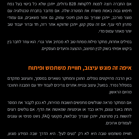
אם החברה רוצה לפנות ללקוחות B2B גדולים, ייתכן שלא כל ביטוי בעל נפח
חיפוש גבוה באמת משרת את המטרה שלה. אם מדובר בחברת טכנולוגיה עם
מוצר מורכב, ייתכן שצריך גם תוכן חינוכי עמוק, גם אזור משאבים, וגם עמודי
פתרון לפי ענף. אם זה עסק קטן, ייתכן שדווקא אתר רזה, חד וברור יעבוד טוב
יותר מאתר עמוס מדי.
במילים אחרות, מחקר מילות מפתח טוב לא מכתיב אתר גנרי. הוא עוזר לחבר בין
ביקוש אמיתי בשוק לבין המיצוב, ההצעה והיעדים העסקיים.
איפה זה פוגש עיצוב, חוויית משתמש ופיתוח
כאן הרבה פרויקטים נופלים. התוכן והמחקר נשארים במסמך, והעיצוב מתקדם
במסלול נפרד. בפועל, עיצוב ובניית אתרים צריכים לעבוד יחד עם המבנה התוכני
מהיום הראשון.
אם המחקר מראה שגולשים מחפשים תשובות מהירות, לא נכון לקבור את המסר
תחת באנר עצום, וידאו כבד או אנימציות שמאטות את הדף. אם גולשים רוצים
להשוות בין פתרונות, ייתכן שצריך טבלאות, מקטעי FAQ, ניווט פנימי או עוגנים
לעמודים ארוכים.
חוויית משתמש טובה היא לא רק “נעים לעין”. היא הדרך שבה המידע מוגש,