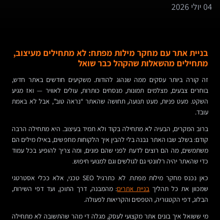
04 יולי 2026
בניית אתר עם מחקר מילות מפתח: לא מתחילים מעיצוב,
מתחילים מהשאלות שהקהל כבר שואל
זה קורה ביותר עסקים ממה שנהוג להודות. משקיעים חודשים באתר חדש,
בוחרים צבעים, מצלמים תמונות, מנסחים כותרות, עולים לאוויר — ואז מגיע
השקט. מעט פניות, מעט תנועה, תחושה שהאתר “נראה טוב”, אבל לא באמת
עובד.
ברוב המקרים, הבעיה לא מתחילה בקוד ולא תמיד בעיצוב. היא מתחילה הרבה
קודם: בשלב שבו האתר נבנה בלי להבין איך הלקוחות מחפשים, באילו מילים הם
משתמשים, מה הם רוצים לדעת לפני שהם פונים, ומה צריך להופיע בכל עמוד
כדי שהאתר יהיה רלוונטי גם לגולשים וגם למנועי חיפוש.
כאן נכנס מחקר מילות מפתח. לא כתרגיל SEO טכני, אלא ככלי אסטרטגי
שמכוון את כל תהליך
בניית אתרים
: מהמבנה, דרך התוכן, ועד דפי השירות,
הבלוג, דפי הקטגוריה, הטפסים והקריאות לפעולה.
מי ששואל איך בונים אתר מקצועי לעסק, מגלה די מהר שהתשובה לא מתחילה