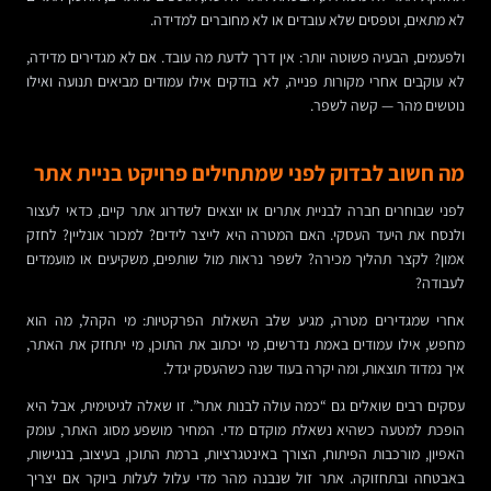
לא מתאים, וטפסים שלא עובדים או לא מחוברים למדידה.
ולפעמים, הבעיה פשוטה יותר: אין דרך לדעת מה עובד. אם לא מגדירים מדידה,
לא עוקבים אחרי מקורות פנייה, לא בודקים אילו עמודים מביאים תנועה ואילו
נוטשים מהר — קשה לשפר.
מה חשוב לבדוק לפני שמתחילים פרויקט בניית אתר
לפני שבוחרים חברה לבניית אתרים או יוצאים לשדרוג אתר קיים, כדאי לעצור
ולנסח את היעד העסקי. האם המטרה היא לייצר לידים? למכור אונליין? לחזק
אמון? לקצר תהליך מכירה? לשפר נראות מול שותפים, משקיעים או מועמדים
לעבודה?
אחרי שמגדירים מטרה, מגיע שלב השאלות הפרקטיות: מי הקהל, מה הוא
מחפש, אילו עמודים באמת נדרשים, מי יכתוב את התוכן, מי יתחזק את האתר,
איך נמדוד תוצאות, ומה יקרה בעוד שנה כשהעסק יגדל.
עסקים רבים שואלים גם “כמה עולה לבנות אתר”. זו שאלה לגיטימית, אבל היא
הופכת למטעה כשהיא נשאלת מוקדם מדי. המחיר מושפע מסוג האתר, עומק
האפיון, מורכבות הפיתוח, הצורך באינטגרציות, ברמת התוכן, בעיצוב, בנגישות,
באבטחה ובתחזוקה. אתר זול שנבנה מהר מדי עלול לעלות ביוקר אם יצריך