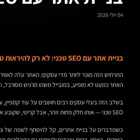
04 יולי 2026
בניית אתר עם SEO טכני: לא רק להיראות טוב, אלא להיבנות נכון מהיסוד
התרחיש הזה מוכר ליותר מדי עסקים: האתר עלה לאוויר, 
האתר כמעט לא מופיע, במובייל משהו מרגיש מסורבל, וד
בשלב הזה בעלי עסקים רבים חושבים על עוד קמפיין, עו
SEO טכני — אותו חלק פחות זוהר, אבל קריטי, שקובע אם האתר באמת בנוי כך שמנועי חיפוש יבינו אותו, יאנדקסו אותו כמו שצריך ויציגו אותו בצורה תחרותית.
כשמדברים על בניית אתרים, קל להיסחף לשפה של צבעים