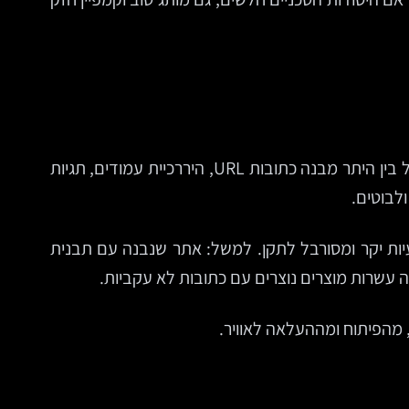
SEO טכני הוא מכלול ההחלטות וההגדרות שעוזרות למנועי חיפוש לסרוק, להבין ולהציג את האתר בצורה יעילה. זה כולל בין היתר מבנה כתובות URL, היררכיית עמודים, תגיות
לבוטים.
יות יקר ומסורבל לתקן. למשל: אתר שנבנה עם תבנית