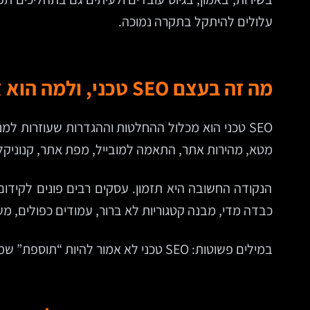
עלולים להיתקל בתקרה נמוכה.
מה זה בעצם SEO טכני, ולמה הוא צריך להיכנס כבר בשלב ההקמה?
מטא, מהירות אתר, התאמה למובייל, מפת אתר, קנוניקל,
הנקודה החשובה היא תזמון. עסקים רבים פונים לקידו
כבדה מדי, מבנה קטגוריות לא ברור, עמודים כפולים, מערכת CMS שמקשה על ניהול תגיות SEO, או חנות וירטואלית שבה עשרות מוצרים נוצרים עם כתוב
במילים פשוטות: SEO טכני לא אמור להיות “תוספת” שמודבקת בסוף הפרויקט. הוא צריך להיות חלק מהאפיון, מהעיצוב, מהפיתוח ומההעלאה לאוויר.