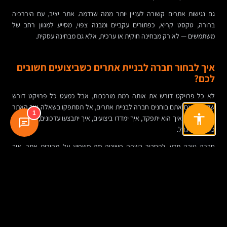
גם נגישות אתרים קשורה לעניין יותר ממה שנדמה. אתר יציב, עם היררכיה
ברורה, טקסט קריא, כפתורים עקביים ומבנה צפוי, מסייע למגוון רחב של
משתמשים — לא רק מבחינה חוקית או ערכית, אלא גם מבחינה עסקית.
איך לבחור חברה לבניית אתרים כשביצועים חשובים
לכם?
לא כל פרויקט דורש את אותה רמת מורכבות, אבל כמעט כל פרויקט דורש
שקיפות. אם אתם בוחנים חברה לבניית אתרים, אל תסתפקו בשאלה איך האתר
1
ייראה. שאלו איך הוא יתפקד, איך ימדדו ביצועים, איך יתבצעו עדכונים, ומה יקרה
כשהעסק יגדל.
חברה טובה תדע להסביר בשפה פשוטה מה משפיע על מהירות אתר, איך
מאזנים בין עיצוב לביצועים, איך מתכננים מערכת ניהול תוכן נוחה, ואיך בונים
אתר מקצועי שלא רק עולה לאוויר — אלא גם נשאר שמיש, אמין וקל לתחזוקה.
כדאי גם לבקש לראות אתרים פעילים, לא רק הדמיות. לבדוק איך הם נראים
במובייל, האם יש מבנה ברור, האם טפסים עובדים, האם יש תחושה של זרימה.
זה הרבה יותר חשוב מהבטחות כלליות או מצגות מבריקות.