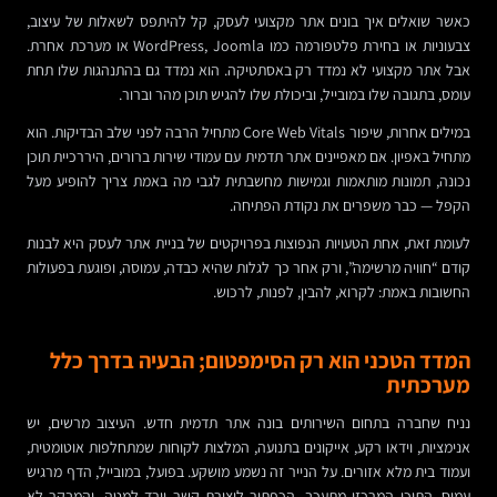
כאשר שואלים איך בונים אתר מקצועי לעסק, קל להיתפס לשאלות של עיצוב,
צבעוניות או בחירת פלטפורמה כמו WordPress, Joomla או מערכת אחרת.
אבל אתר מקצועי לא נמדד רק באסתטיקה. הוא נמדד גם בהתנהגות שלו תחת
עומס, בתגובה שלו במובייל, וביכולת שלו להגיש תוכן מהר וברור.
במילים אחרות, שיפור Core Web Vitals מתחיל הרבה לפני שלב הבדיקות. הוא
מתחיל באפיון. אם מאפיינים אתר תדמית עם עמודי שירות ברורים, היררכיית תוכן
נכונה, תמונות מותאמות וגמישות מחשבתית לגבי מה באמת צריך להופיע מעל
הקפל — כבר משפרים את נקודת הפתיחה.
לעומת זאת, אחת הטעויות הנפוצות בפרויקטים של בניית אתר לעסק היא לבנות
קודם “חוויה מרשימה”, ורק אחר כך לגלות שהיא כבדה, עמוסה, ופוגעת בפעולות
החשובות באמת: לקרוא, להבין, לפנות, לרכוש.
המדד הטכני הוא רק הסימפטום; הבעיה בדרך כלל
מערכתית
נניח שחברה בתחום השירותים בונה אתר תדמית חדש. העיצוב מרשים, יש
אנימציות, וידאו רקע, אייקונים בתנועה, המלצות לקוחות שמתחלפות אוטומטית,
ועמוד בית מלא אזורים. על הנייר זה נשמע מושקע. בפועל, במובייל, הדף מרגיש
עמוס. התוכן המרכזי מתעכב, הכפתור ליצירת קשר יורד למטה, והמבקר לא