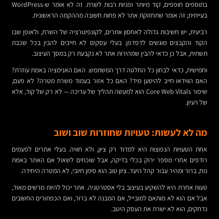
בתוספים חופפים, קוד מיותר ופניות רבות לשרת. זה לא אומר ש-WordPress
בעייתית; זה אומר שתחזוקת אתר לא פחות חשובה מההקמה הראשונית.
רביעית, יש חשיבות גדולה לאחסון אתרים, לקונפיגורציה של השרת, ולאופן שבו
הקוד והקבצים מוגשים לדפדפן. בעלי עסקים לא חייבים להבין בכל שכבת
תשתית, אבל כן כדאי להבין שמהירות אתר לא נקבעת רק במסך העיצוב.
וחמישית, כדאי לבחון כל החלטה דרך המשתמש. האם האנימציה באמת עוזרת?
האם הווידאו חייב להיטען מיד? האם כל אזור בעמוד משרת מטרה? לא פעם,
שיפור Core Web Vitals הוא למעשה תהליך של עריכה — לא רק של קוד, אלא
של רעיון.
מה לא לעשות: טעויות שחוזרות שוב ושוב
אחת הטעויות הנפוצות היא למדוד רק ציון, ולא חוויה. בעלי אתרים לפעמים
רודפים אחרי מספר ירוק בכלי בדיקה, אבל שוכחים לשאול אם האתר באמת
נוח, ברור ומהיר עבור קהל היעד. ציון טוב הוא סימן חיובי, לא המטרה היחידה.
טעות אחרת היא להשקיע בעיצוב בלי אסטרטגיה. אתר יכול להיות מרשים מאוד,
אבל אם הוא לא מותאם למובייל, אם המבנה לא ברור, ואם הכפתורים החשובים
נדחקים, הוא לא ישרת את העסק היטב.