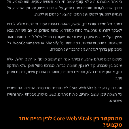
כי אתר אינטרנט הוא לא קובץ עיצוב חי. הוא תשתית עסקית. הוא משפיע על
הדרך שבה לקוחות תופסים את העסק, על איכות הפניות, על זמן השהייה, על
הנטייה להמשיך לגלוש, ועל הסיכוי להשאיר פרטים או לקנות.
באתר של משרד עורכי דין, למשל, האטה בטעינת עמוד שירותים יכולה לגרום
למבקר להרגיש שהמשרד פחות מסודר או פחות מעודכן, גם אם השירות עצמו
מצוין. בקליניקה פרטית, דף יצירת קשר שקופץ במובייל עלול לייצר תחושת חוסר
מקצועיות. בחנות וירטואלית המבוססת על Shopify או WooCommerce, כל
עיכוב קטן בדרך לעגלה עלול להכביד על המכירה.
עסקים רבים מגלים שהבעיה באתר אינה רק “עיצוב מיושן” או “תוכן חלש”, אלא
שילוב בין שכבות: קוד לא נקי, תמונות כבדות, מערכת ניהול תוכן שלא תוחזקה
נכון, אחסון אתרים חלש, תוספים מיותרים, וחוסר תיאום בין עיצוב, פיתוח ואפיון
אתר.
וזה בדיוק העניין: Core Web Vitals לא נפרדים מהתמונה הגדולה. הם יושבים
על הצומת שבין עיצוב אתרים, פיתוח אתרים, SEO, נגישות, אבטחת אתר וחוויית
משתמש.
מה הקשר בין Core Web Vitals לבין בניית אתר
מקצועי?