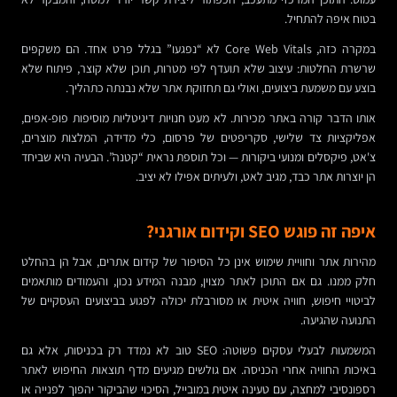
בטוח איפה להתחיל.
במקרה כזה, Core Web Vitals לא “נפגעו” בגלל פרט אחד. הם משקפים
שרשרת החלטות: עיצוב שלא תועדף לפי מטרות, תוכן שלא קוצר, פיתוח שלא
בוצע עם משמעת ביצועים, ואולי גם תחזוקת אתר שלא נבנתה כתהליך.
אותו הדבר קורה באתר מכירות. לא מעט חנויות דיגיטליות מוסיפות פופ-אפים,
אפליקציות צד שלישי, סקריפטים של פרסום, כלי מדידה, המלצות מוצרים,
צ'אט, פיקסלים ומנועי ביקורות — וכל תוספת נראית “קטנה”. הבעיה היא שביחד
הן יוצרות אתר כבד, מגיב לאט, ולעיתים אפילו לא יציב.
איפה זה פוגש SEO וקידום אורגני?
מהירות אתר וחוויית שימוש אינן כל הסיפור של קידום אתרים, אבל הן בהחלט
חלק ממנו. גם אם התוכן לאתר מצוין, מבנה המידע נכון, והעמודים מותאמים
לביטויי חיפוש, חוויה איטית או מסורבלת יכולה לפגוע בביצועים העסקיים של
התנועה שהגיעה.
המשמעות לבעלי עסקים פשוטה: SEO טוב לא נמדד רק בכניסות, אלא גם
באיכות החוויה אחרי הכניסה. אם גולשים מגיעים מדף תוצאות החיפוש לאתר
רספונסיבי למחצה, עם טעינה איטית במובייל, הסיכוי שהביקור יהפוך לפנייה או