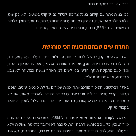
לרכישה יורד במקרים רבים.
לכן בניית אתר עם קידום בגוגל צריכה לכלול גם שיקולי ביצועים. לא כקישוט,
אלא כחלק מהתשתית. זה נכון במיוחד עבור אתרים תחרותיים, אתרי תוכן, בלוגים
מקצועיים, אתרי B2B, חנויות, ודפי נחיתה שרצים על קמפיינים.
התרחישים שבהם הבעיה הכי מורגשת
באתר של עסק קטן, למשל, לרוב אין צוות טכנולוגי פנימי. בעלת העסק מעדכנת
תוכן לבד במערכת ניהול תוכן, מוסיפה תמונות מהטלפון, מטמיעה סרטון מיוטיוב,
ומדי פעם מתקינה תוסף חדש. בלי לשים לב, האתר נעשה כבד. זה לא נובע
מהזנחה, אלא מחוסר תהליך.
באתר רב-לשוני, הסיפור מורכב יותר. כמות עמודים גדולה, פונטים שונים, תוספי
תרגום, קבצי מדיה כפולים ותפריטים מורחבים יכולים להכביד מאוד. אם לא
מתכננים נכון את הארכיטקטורה, גם אתר שנראה נהדר עלול להפוך לצוואר
בקבוק שיווקי.
בפורטל לקוחות או אזור אישי שמחובר ל-CRM, משתמשים מצפים לתגובה
מיידית. כאן כל עיכוב מורגש הרבה יותר, כי כבר לא מדובר בגלישה שיווקית אלא
בפעולה תפעולית: הורדת מסמך, פתיחת כרטיס שירות, התחברות, תשלום,