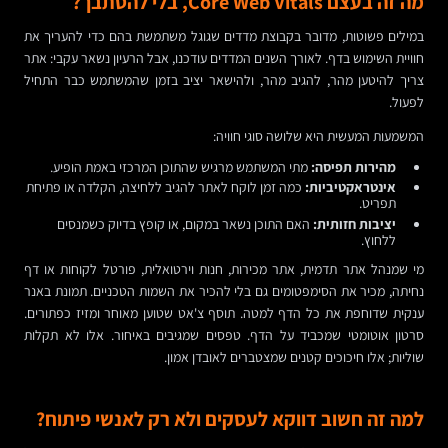
מה זה בעצם Core Web Vitals, בלי להסתבך?
במילים פשוטות, מדובר בקבוצת מדדים שגוגל משתמשת בהם כדי להעריך את
חוויית השימוש בדף. לאורך השנים המדדים עודכנו, אבל הרעיון נשאר עקבי: אתר
צריך להיטען מהר, להגיב מהר, ולהישאר יציב בזמן שהמשתמש כבר התחיל
לפעול.
המשמעות המעשית היא שלושה סוגי חוויה:
מהירות תפיסה:
מתי המשתמש מרגיש שהתוכן המרכזי באמת הופיע.
אינטראקטיביות:
כמה זמן לוקח לאתר להגיב ללחיצה, הקלדה או פתיחת
תפריט.
יציבות חזותית:
האם התוכן נשאר במקום, או קופץ בדיוק כשמנסים
ללחוץ.
מי שמנהל אתר תדמית, אתר מכירות, חנות וירטואלית, פורטל לקוחות או דף
נחיתה, מכיר את הסימפטומים גם בלי להכיר את השמות הטכניים. תמונת באנר
ענקית שדוחפת את כל הדף למטה. תוסף צ'אט שטוען מאוחר ומזיז כפתורים.
סרטון אוטומטי שמכביד על הדף. טפסים שמגיבים באיחור. אלו לא תקלות
שוליות; אלו חיכוכים קטנים שמצטברים לאובדן אמון.
למה זה חשוב דווקא לעסקים ולא רק לאנשי פיתוח?