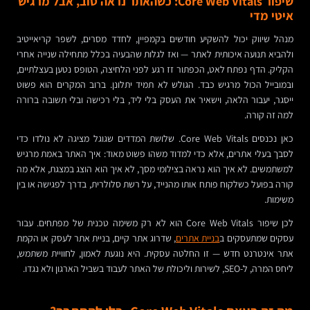
שיפור Core Web Vitals: כשהאתר נראה טוב, אבל מרגיש
איטי מדי
מנהל שיווק יכול להשקיע חודשים בקמפיין, לחדד מסרים, לשפר קריאייטיב
ולהביא תנועה איכותית לאתר — ואז לגלות שהבעיה בכלל מתחילה שנייה אחרי
הקליק. הדף נפתח לאט, הכפתור זז רגע לפני הלחיצה, הטופס נטען בעצלתיים,
ובמובייל הכול מרגיש כבד. הגולש לא תמיד יתלונן. ברוב המקרים הוא פשוט
ייסגר, יעבור הלאה, וישאיר את העסק בלי ליד, בלי רכישה ובלי תשובה ברורה
למה זה קורה.
כאן נכנסים Core Web Vitals. שלושת המדדים שגוגל מציגה לא נולדו כדי
לסבך בעלי אתרים, אלא כדי למדוד משהו פשוט מאוד: איך האתר באמת מרגיש
למשתמשים. לא איך הוא נראה בצילומי מסך, לא איך הוא הוצג במצגת, אלא מה
קורה בפועל כשלקוח פותח אותו מהנייד, על רשת סלולרית, בדרך לפגישה או בין
משימות.
לכן שיפור Core Web Vitals הוא לא רק משימה טכנית של מפתחים. עבור
עסקים שמתעסקים ב
בניית אתרים
, שדרוג אתר קיים, בניית אתר לעסק או הקמת
אתר אינטרנט חדש — זו החלטה עסקית. היא נוגעת לאמון, לחוויית משתמש,
ליחס המרה, ל-SEO, לשירות וליכולת של האתר לעבוד בשביל הארגון ולא נגדו.