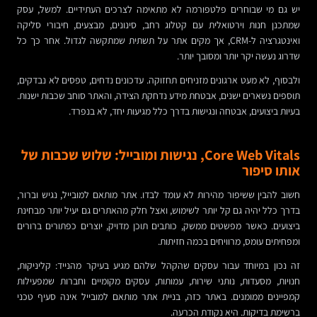
יש גם מי שבוחרים פלטפורמה לא מתאימה לצרכים העתידיים. למשל, עסק
שמתכנן חנות וירטואלית עם קטלוג רחב, סינונים, מבצעים, חיבורי סליקה
ואינטגרציה ל-CRM, אך מקים אתר על תשתית שמתקשה לגדול. אחר כך כל
שדרוג נעשה יקר יותר ומסובך יותר.
ולבסוף, לא מעט ארגונים מזניחים תחזוקה. עדכונים נדחים, טפסים לא נבדקים,
תוספים נשארים ישנים, אבטחת מידע נדחקת הצידה, והאתר סוחב שכבות ישנות.
בעיות ביצועים, אבטחה ונגישות בדרך כלל מגיעות יחד, לא בנפרד.
Core Web Vitals, נגישות ומובייל: שלוש שכבות של
אותו סיפור
חשוב להבין ששיפור מהירות לא עומד לבדו. אתר מותאם למובייל, נגיש וברור,
בדרך כלל יהיה גם קל יותר לשימוש, ואצל חלק מהאתרים גם יעיל יותר מבחינת
ביצועים. כאשר מפשטים ממשק, כותבים תוכן מדויק, יוצרים כפתורים ברורים
ומפחיתים עומס, מרוויחים בכמה חזיתות.
זה נכון במיוחד עבור עסקים שהקהל שלהם מגיע בעיקר מהנייד: קליניקות,
חנויות, מסעדות, נותני שירות, עמותות, עסקים מקומיים וחברות שמפעילות
קמפיינים ממומנים. באתר כזה, בניית אתר מותאם למובייל אינה סעיף טכני
ברשימת בדיקות. היא נקודת הכרעה.