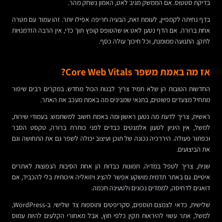
בדיקת סטטוס. אם הממשק מגיב לאט, האמון נשחק מהר.
בדף נחיתה לקמפיין, לעומת זאת, הבעיה חריפה אפילו יותר. זהו עמוד עם מטרה
אחת ברורה. אם הדף נטען לאט או שהטופס קופץ תוך כדי, אין הרבה הזדמנויות
לתקן. התנועה ממומנת, וכל חיכוך עולה כסף.
אז מה באמת משפר Core Web Vitals?
החדשות הטובות הן שלא תמיד צריך לבנות הכול מחדש. במקרים רבים שיפור
מתחיל מצעדים פשוטים, בתנאי שמבינים מה באמת מעכב את האתר.
ראשית, צריך לדעת מה נטען ראשון ומה באמת חשוב למשתמש. בעמודי שירות,
למשל, אין היגיון לטעון אלמנטים כבדים לפני כותרת ברורה, טקסט הסבר
וכפתור פעולה. היררכיה נכונה של תוכן ועיצוב יכולה לשפר גם את התחושה וגם
את הביצועים.
שנית, צריך לטפל במדיה. תמונות כבדות הן אחת הסיבות הנפוצות לאתרים
איטיים. גם באתר תדמית מושקע אפשר להציג ויזואליה איכותית בלי להכביד, אם
דואגים לדחיסה, לממדים נכונים ולטעינה חכמה.
שלישית, כדאי לצמצם תוספים, סקריפטים ותוספות צד שלישי. ב-WordPress,
למשל, אתר עשוי להיראות תקין כלפי חוץ, אבל מאחורי הקלעים להיות עמוס