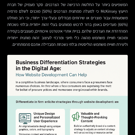
המשפיעים ביותר על החלטות הרכישה של הצרכנים. סקר מעמיק של חברת
הייעוץ McKinsey כי למעלה ממחצית הצרכנים (50%) מוכנים לשלם פרמיה
משמעותית עבור מוצרים או שירותים מבודלים ובעלי ערך ייחודי, וכי רוב מוחלט
(66%) מעדיפים באופן ברור לרכוש ממותגים בעלי זהות ייחודית ובלתי נשכחת
המהדהדת את הערכים שלהם. בניית אתרי אינטרנט איכותיים, מעוצבים בקפידה
ומוכווני חוויית משתמש מהווה כלי חיוני ומרכזי לעיצוב זהות מותגית ייחודית
וליצירת חוויית משתמש הוליסטית ובלתי נשכחת המבדילה אתכם מהמתחרים.