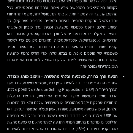
שלכם, יכולה לבסס את מעמדו של המותג כסמכות מובילה בתחומו ולמשוך
לקוחות פוטנציאליים המחפשים מידע איכותי ופתרונות מבוססי ידע. ככל
שהתוכן שתייצרו יהיה מקורי יותר, איכותי יותר, מועיל יותר, מקיף יותר וייחודי
יותר (למשל, מחקרים מקוריים, ראיונות בלעדיים, מדריכים מעמיקים), כך
המותג שלכם ייתפס כסמכות מקצועית וכבעל ערך מובחן ומשמעותי
בתעשייה. שקלו פורמטים מגוונים של תוכן כמו פודקאסטים, סרטוני וידאו
הדרכתיים, אינפוגרפיקות אינטראקטיביות וסמינרים מקוונים כדי למשוך
קהלים שונים. נתונים סטטיסטיים מראים כי חברות המפרסמות מספר
משמעותי של פוסטים איכותיים בבלוג שלהן מדי חודש נהנות מתנועה
אורגנית גבוהה משמעותית לאתר שלהן בהשוואה למתחרות המפרסמות
תוכן בתדירות נמוכה יותר.
הצעת ערך ברורה, משכנעת ובלתי מתפשרת - מיצוב מותג מבודל:
אתר אינטרנט אפקטיבי חייב להציג באופן בהיר, תמציתי ומשכנע את הצעת
הערך הייחודית (Unique Selling Proposition - USP) של העסק שלכם.
הדבר מושג באמצעות מיקוד המסרים המרכזיים, הדגשת התועלות
הייחודיות שהלקוח יקבל מהמוצרים או השירותים שלכם (ולא רק התכונות
שלהם), ושימוש בשפה משכנעת, מעוררת אמון ובעלת השפעה רגשית. ודאו
שה-USP שלכם מופיע בבירור בראש העמוד הבית ובכל דפי הנחיתה
הרלוונטיים. מחקרים בתחום המרת התנועה לאתר מראים כי כמעט מחצית
מהמבקרים באתרים (48%) סבורים שהגורם המשמעותי ביותר לאמינותו