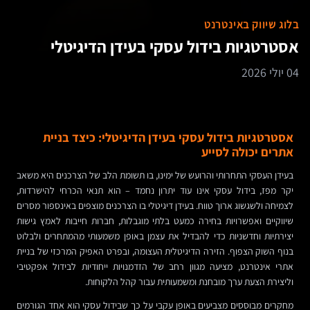
בלוג שיווק באינטרנט
אסטרטגיות בידול עסקי בעידן הדיגיטלי
04 יולי 2026
אסטרטגיות בידול עסקי בעידן הדיגיטלי: כיצד בניית
אתרים יכולה לסייע
בעידן העסקי התחרותי והרועש של ימינו, בו תשומת הלב של הצרכנים היא משאב
יקר מפז, בידול עסקי אינו עוד יתרון נחמד – הוא תנאי הכרחי להישרדות,
לצמיחה ולשגשוג ארוך טווח. בעידן דיגיטלי בו הצרכנים מוצפים באינספור מסרים
שיווקיים ואפשרויות בחירה כמעט בלתי מוגבלות, חברות חייבות לאמץ גישות
יצירתיות וחדשניות כדי להבדיל את עצמן באופן משמעותי מהמתחרים ולבלוט
בנוף השוק הצפוף. הזירה הדיגיטלית העצומה, ובפרט האפיק המרכזי של בניית
אתרי אינטרנט, מציעה מגוון רחב של הזדמנויות ייחודיות לבידול אפקטיבי
וליצירת הצעת ערך מובחנת ומשמעותית עבור קהל הלקוחות.
מחקרים מבוססים מצביעים באופן עקבי על כך שבידול עסקי הוא אחד הגורמים