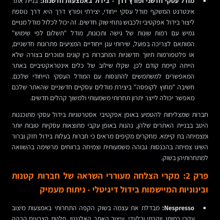
מודל עסקי חדשני ופורץ דרך - בידול באמצעות חדשנות:
בניית אתר
אינטרנט המשקף מודל עסקי ייחודי, יצירתי ופורץ דרך היא דרך נוספת
ליצור בידול אפקטיבי ולכבוש נתחי שוק חדשים. זה יכול לכלול מודל מנויים
גמיש עם רמות שונות של גישה ותכונות, מודל "תשלום לפי שימוש"
המותאם לצריכה בפועל, שירותי ענן ייחודיים המציעים פתרונות חדשניים,
או פלטפורמות תיווך חדשניות המחברות בין קונים ומוכרים בצורה שלא
הייתה קיימת קודם לכן. שקלו שילוב של כלים אינטראקטיביים באתר
המאפשרים למשתמשים להתנסות עם המודל העסקי הייחודי שלכם.
חשיבה "מחוץ לקופסה" ביצירת מודלים עסקיים חדשניים שהאתר שלכם
מאפשר יכולה לייצר יתרון תחרותי משמעותי ולמשוך קהלים חדשים.
חברות שמצליחות להטמיע באופן אפקטיבי אסטרטגיות בידול עסקי מתוכננות
היטב בבניית האתרים שלהן, נהנות באופן עקבי מתוצאות עסקיות טובות יותר
ומצמיחה בת קיימא. מחקרים מקיפים מראים כי חברות בעלות בידול חזק וברור
השיגו צמיחה בהכנסות גבוהה משמעותית וצמיחה ברווחים מרשימה בהשוואה
למתחרותיהן בשוק.
פרק 2: מקרי הצלחה מעוררי השראה של חברות קטנות
ובינוניות המיישמות בידול דיגיטלי - ניתוח מעמיק
Nespresso:
מבדלת את עצמה בשוק הקפה התחרותי באמצעות מיצוב
עקבי כמותג יוקרתי ובלעדי. עיצוב האתר האלגנטי, פלטת הצבעים הכהה