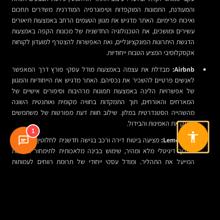
והמעודנת, התמונות המוקפדות וטיפוגרפיה המודרנית משדרים תחכום
ואיכות פרימיום. האתר מדגיש את מגוון הטעמים הרחב באמצעות תיאורים
עשירים ומושכים, את הטכנולוגיה החדשנית של מכונות הקפה באמצעות
הדגשת היתרונות הפונקציונליים, ואת האפשרות להצטרף למועדון לקוחות
אקסקלוסיבי המציע הטבות ייחודיות.
Airbnb:
מבדלת את עצמה באמצעות מודל עסקי פורץ דרך המאפשר
לאנשים פרטיים להשכיר את נכסיהם. האתר מדגיש את הייחודיות והמגוון
של אפשרויות הלינה באמצעות תמונות מרהיבות וסיפורים אישיים של
המארחים והאורחים, תוך התמקדות בחוויה מקומית ואותנטית השונה
מהשהייה הסטנדרטית במלון. שילוב חוות דעת מפורטות של משתמשים
מחזק את האמינות והבידול.
1
Lemonade:
מציעה ביטוח דירה ורכב בגישה חדשנית לחלוטין באמצעות
תהליך דיגיטלי מלא ומהיר, שימוש בבינה מלאכותית לתימחור ותביעות
המייעל את התהליך, ומודל עסקי ייחודי של תרומת רווחים לעמותות
לבחירת הלקוח, דבר המושך צרכנים בעלי מודעות חברתית. העיצוב
הצבעוני והשפה הידידותית משקפים את הגישה השונה והמרעננת לתחום
הביטוח המסורתי.
The Farmer's Dog:
מבדלת את עצמה בשוק מזון הכלבים באמצעות