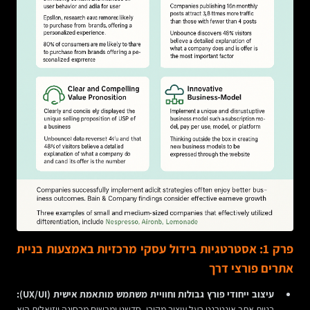
פרק 1: אסטרטגיות בידול עסקי מרכזיות באמצעות בניית
אתרים פורצי דרך
עיצוב ייחודי פורץ גבולות וחוויית משתמש מותאמת אישית (UX/UI):
בניית אתר אינטרנט בעל עיצוב מקורי, חדשני ומרשים מבחינה ויזואלית היא