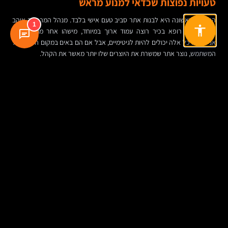
טעויות נפוצות שכדאי למנוע מראש
הטעות הראשונה היא לבנות אתר סביב טעם אישי בלבד. מנהל המרפאה אוהב
1
צבע מסוים, רופא בכיר רוצה עמוד ארוך במיוחד, מישהו אחר מתעקש על
אנימציות. כל אלה יכולים להיות לגיטימיים, אבל אם הם באים במקום חשיבה על
המשתמש, נוצר אתר שמשרת את היוצרים שלו יותר מאשר את הקהל.
טעות נוספת היא הזנחת התוכן. גם פיתוח אתרים איכותי לא יכסה על מסרים
חלשים. טפסים שלא עובדים, עמודים ריקים, תמונות מאגר לא רלוונטיות, או תוכן
רפואי מסובך מדי — כל אלה פוגעים בתוצאה.
יש גם טעויות טכניות ותפעוליות: בחירת ספק שיוצר תלות מלאה, מערכת שלא
נוחה לעדכון, היעדר תחזוקת אתר, חוסר בגיבויים, קידום אורגני שנשכח מהיום
הראשון, וחוסר מדידה. בלי אנליטיקה ובלי מעקב מסודר, קשה לדעת מה באמת
מביא פניות ומה לא.
איך לבחור חברה לבניית אתרים למרפאה
הבחירה בספק לא צריכה להתבסס רק על עיצוב יפה בפורטפוליו. כדאי לבדוק
האם יש הבנה אמיתית של צרכים עסקיים, חוויית משתמש ותוכן, ולא רק יכולת
גרפית או טכנית.