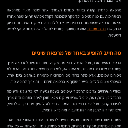
ולכן המבנה חייב להיות מדויק.
מרפאה פרטית קטנה באזור מגורים תצטרך אתר שונה מאוד ממרפאה
רב-תחומית עם כמה סניפים. קליניקה שמכוונת לקהל אסתטי תחייב שפה אחרת
מאשר מרפאה שמתמחה ברפואת שיניים לילדים או בשיקום הפה. זה בדיוק
הרגע שבו
בניית אתרים
הופכת מאוסף עמודים לתהליך של תרגום עסקי לשפה
דיגיטלית.
מה חייב להופיע באתר של מרפאת שיניים
הבסיס נשמע מוכר, אבל הביצוע הוא מה שקובע. אתר תדמית למרפאה צריך
עמוד בית שמבהיר במהירות מי המרפאה, למי היא מתאימה ומה הצעד הבא. לא
ניסוחים עמומים, אלא מסר ברור. אם המרפאה מתמחה בשתלים ביום אחד,
בטיפולי שיניים לילדים, ביישור שקוף או ברפואת חירום — זה צריך להופיע מיד.
עמודי השירותים צריכים להסביר טיפולים בשפה נגישה. לא כל גולש יודע מה
ההבדל בין כתר, גשר, טיפול שורש ושיקום מלא. תוכן לאתר בתחום הזה צריך
להיות מקצועי, אבל לא רפואי מדי. המטרה היא לא להפוך את הקורא לרופא,
אלא לעזור לו להבין מה רלוונטי עבורו ומה כדאי לשאול.
עמוד הצוות חשוב במיוחד. אנשים רוצים לדעת מי עומד מאחורי המרפאה.
תמונות אמיתיות, תפקידים ברורים, תחומי מומחיות, ניסיון והכשרות — כל אלה