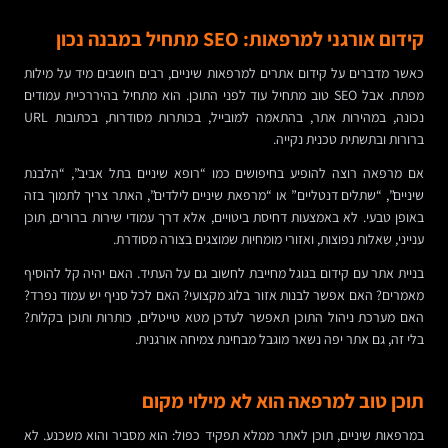
קידום אורגני למרפאות: SEO מתחיל במבנה נכון
כאשר מדברים על קידום אתרים למרפאות שיניים, רבים חושבים מיד על מילות
מפתח. אבל SEO טוב מתחיל עוד לפני התוכן. הוא מתחיל בהיררכיית עמודים
נכונה, במהירות אתר, בהתאמה למובייל, בכותרות מסודרות, בכתובות URL
ברורות ובתשתית טכנית נקייה.
אם מרפאה רוצה להופיע בחיפושים כמו “רופא שיניים בתל אביב”, “הלבנת
שיניים”, “שתלים דנטליים” או “מרפאת שיניים לילדים”, האתר צריך לתמוך בזה
באופן טבעי. לא באמצעות דחיסת ביטויים, אלא דרך עמודי שירות ברורים, תוכן
ענייני, שאלות נפוצות, ואזורי מומחיות שמוצגים בצורה מסודרת.
בניית אתר עם קידום בגוגל מחייבת לחשוב גם על העתיד. האם יהיה קל להוסיף
מאמרים? האם אפשר לבנות אזור בלוג מקצועי? האם לכל סניף יש עמוד נפרד?
האם מערכת ניהול התוכן תאפשר לעדכן מטא טייטלים, כותרות ותוכן בקלות?
בלי זה, גם אתר יפה נשאר מוגבל מבחינת צמיחה אורגנית.
תוכן טוב למרפאה הוא לא מילוי מקום
במרפאות שיניים, תוכן לאתר ממלא תפקיד כפול: הוא מסביר והוא משכנע. לא