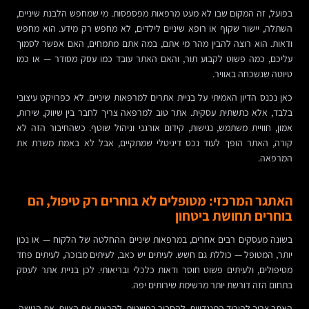
בפועל, זה המקום שבו לא מעט מרפאות מפספסות. מי שמחפש הלבנת שיניים,
השתלה, יישור שקוף או רופא שיניים לילדים, לא מחפש רק מידע. הוא מחפש
ודאות. הוא רוצה להבין מהר מי אתם, במה אתם מתמחים, האם אפשר לסמוך
עליכם, כמה פשוט לקבוע תור, והאם האתר עובד כמו עסק מסודר — או כמו
טיוטה שנשכחה באוויר.
כאן נכנס הדיון האמיתי על בניית אתרים למרפאות שיניים. לא כפרויקט עיצובי
בלבד, אלא כתשתית עסקית. אתר טוב למרפאה צריך לחבר בין שיווק, שירות,
אמון, חוויית משתמש, נגישות, קידום אורגני וניהול שוטף. כשהחיבור הזה לא
קורה, האתר הופך לעוד נכס דיגיטלי שמתקיים, אבל לא באמת משרת את
המרפאה.
האתגר המרכזי: מטופלים לא בוחרים רק טיפול, הם
בוחרים תחושת ביטחון
בשונה מעסקים רבים אחרים, במרפאות שיניים ההחלטה של הלקוח — או נכון
יותר, המטופל — כוללת גם חשש. לעיתים יש כאב, לעיתים מבוכה, לעיתים פחד
מטיפולים, ולעיתים פשוט חוסר ודאות כלכלי ובריאותי. לכן בניית אתר לעסק
בתחום הזה דורשת יותר מרשימת שירותים יפה.
האתר צריך להוריד התנגדויות. להסביר בפשטות. להראות את הצוות, את הגישה,