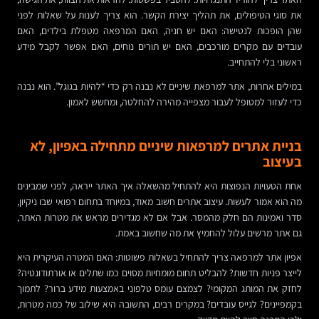
את סוגי הטיפולים, את תהליך יצירת הקשר. הוא צריך לענות על שאלות לפני
שהן הופכות לנטישה: האם יש חניה, האם המרפאה מטפלת בילדים, האם
עובדים עם מקרים מורכבים, האם יש תורים נוחים, האם אפשר לקבל מידע
ראשוני בלי להתחייב.
במילים אחרות, אתר למרפאת שיניים לא נבנה רק כדי “להיות בגוגל”. הוא נבנה
כדי לעזור למטופל לעבור מצפייה מהירה להחלטה, ומחשש לאמון.
בניית אתרים למרפאות שיניים מתחילה באפיון, לא
בעיצוב
אחת הטעויות הנפוצות היא להתחיל מהשאלה איך האתר ייראה, לפני שמבינים
מה הוא אמור לעשות. עיצוב אתרים חשוב מאוד, במיוחד בתחום רפואי שבו ניקיון,
סדר ואמינות הם חלק מהמסר. אבל אם לא מגדירים מראש את מטרות האתר,
גם אתר מרשים עלול להחמיץ את מה שחשוב באמת.
אפיון אתר למרפאה צריך להתחיל בשאלות פשוטות: האם המטרה העיקרית היא
לייצר פניות חדשות? להבליט תחום מומחיות מסוים כמו שתלים או אורתודונטיה?
לחזק את המותג המקומי? לצמצם עומס טלפוני באמצעות מידע ברור? לתמוך
בקמפיינים? לגייס עובדים? במקרים רבים, התשובה היא שילוב של כמה מטרות,