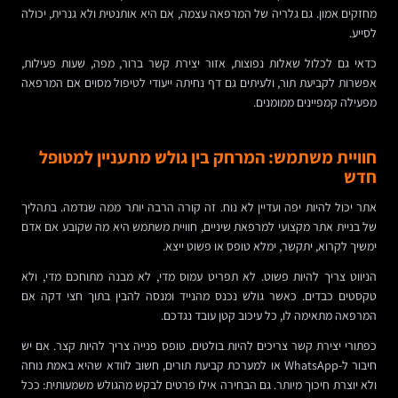
מחזקים אמון. גם גלריה של המרפאה עצמה, אם היא אותנטית ולא גנרית, יכולה
לסייע.
כדאי גם לכלול שאלות נפוצות, אזור יצירת קשר ברור, מפה, שעות פעילות,
אפשרות לקביעת תור, ולעיתים גם דף נחיתה ייעודי לטיפול מסוים אם המרפאה
מפעילה קמפיינים ממומנים.
חוויית משתמש: המרחק בין גולש מתעניין למטופל
חדש
אתר יכול להיות יפה ועדיין לא נוח. זה קורה הרבה יותר ממה שנדמה. בתהליך
של בניית אתר מקצועי למרפאת שיניים, חוויית משתמש היא מה שקובע אם אדם
ימשיך לקרוא, יתקשר, ימלא טופס או פשוט ייצא.
הניווט צריך להיות פשוט. לא תפריט עמוס מדי, לא מבנה מתוחכם מדי, ולא
טקסטים כבדים. כאשר גולש נכנס מהנייד ומנסה להבין בתוך חצי דקה אם
המרפאה מתאימה לו, כל עיכוב קטן עובד נגדכם.
כפתורי יצירת קשר צריכים להיות בולטים. טופס פנייה צריך להיות קצר. אם יש
חיבור ל-WhatsApp או למערכת קביעת תורים, חשוב לוודא שהיא באמת נוחה
ולא יוצרת חיכוך מיותר. גם הבחירה אילו פרטים לבקש מהגולש משמעותית: ככל