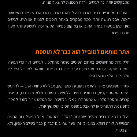
שמבקשים יותר, כך לעיתים יורדת הנכונות להשאיר פנייה.
באתרים מסחריים רבים מדברים על יחס המרה. במרפאות שיניים המשמעות
דומה, אבל רגישה יותר: כמה מבקרים באתר הופכים לפנייה אמיתית. לעיתים
שינוי קטן בניסוח, בסדר התוכן או במיקום כפתור הקשר יכול להשפיע יותר מעוד
שכבת עיצוב.
אתר מותאם למובייל הוא כבר לא תוספת
חלק גדול מהחיפושים בתחום השיניים נעשה מהטלפון, לעיתים תוך כדי תנועה,
בזמן הפסקה בעבודה או בשעות ערב. לכן בניית אתר מותאם למובייל היא לא
שלב צדדי אלא תנאי בסיסי.
אתר רספונסיבי צריך להיראות טוב על מסך קטן, אבל לא פחות חשוב — להרגיש
פשוט. טקסט קריא, כפתורים נוחים ללחיצה, תמונות שלא מכבידות, טפסים
קצרים, ומספר טלפון שאפשר לחייג אליו בלחיצה. אם הגולש צריך להגדיל מסך,
לחפש את התפריט או להיאבק בטופס, הסיכוי שימשיך יורד.
בעלי מרפאות רבים מגלים שהאתר “בסדר במחשב”, אבל בפועל רוב החוויה
הבעייתית קורה דווקא במובייל. זהו פער שחייבים לבדוק כבר בשלב האפיון, ולא
רק בסוף.