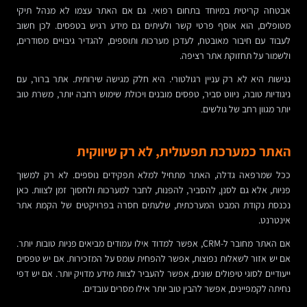
אבטחה קריטית במיוחד בתחום רפואי. גם אם האתר עצמו לא מנהל תיקי
מטופלים, הוא אוסף פרטי קשר ולעיתים גם מידע רגיש בטפסים. לכן חשוב
לעבוד עם חיבור מאובטח, לעדכן מערכות ותוספים, להגדיר גיבויים מסודרים,
ולשמור על תחזוקת אתר רציפה.
נגישות היא לא רק עניין רגולטורי. היא חלק מגישה שירותית. אתר ברור, עם
ניגודיות טובה, ניווט סביר, טפסים מובנים ויכולת שימוש רחבה יותר, משרת טוב
יותר מגוון רחב של גולשים.
האתר כמערכת תפעולית, לא רק שיווקית
ככל שמרפאה גדלה, האתר מתחיל למלא תפקידים נוספים. לא רק למשוך
פניות, אלא גם לסנן, להסביר, להפנות, לחבר למערכות ולחסוך זמן לצוות. כאן
נכנסת נקודת המבט המערכתית, שלעתים חסרה בפרויקטים של הקמת אתר
אינטרנט.
אם האתר מחובר ל-CRM, אפשר למדוד אילו עמודים מביאים פניות טובות יותר.
אם יש אזור לשאלות נפוצות, אפשר להפחית עומס על המזכירות. אם יש טפסים
ייעודיים לסוגי טיפולים שונים, אפשר להעביר לצוות מידע מדויק יותר. אם יש דפי
נחיתה לקמפיינים, אפשר להבין טוב יותר אילו מסרים עובדים.