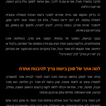
מדובר במשרד פעיל, אם יש עם מי לדבר, ואם אפשר לסמוך עליו ברגע האמת,
ואז יעברו הלאה.
זה בדיוק המקום שבו בניית אתרים לסוכני ביטוח הופכת משאלה עיצובית
לשאלה עסקית. לא “איך ייראה האתר”, אלא איך האתר יעזור לייצר אמון,
להסביר שירות מורכב בשפה ברורה, להניע לפנייה, ולתמוך גם בשיווק, גם
במכירות וגם בשירות.
בענף הביטוח, האתגר חד במיוחד. המוצר אינו מדף, ההחלטה אינה
אימפולסיבית, והלקוח כמעט תמיד מגיע עם מידה מסוימת של חשדנות, בלבול או
דחיינות. אתר מקצועי לא פותר הכול, אבל במקרים רבים הוא מקצר את המרחק
בין “אני רק בודק” לבין “בואו נדבר”.
למה אתר של סוכן ביטוח צריך להיבנות אחרת
בניית אתר לעסק בתחום הביטוח אינה דומה לגמרי לבניית אתר למסעדה,
לסטודיו עיצוב או לחנות אופנה. סוכן ביטוח לא מוכר רק פוליסה. הוא מוכר
הבנה, זמינות, סדר, אחריות ויכולת ללוות לקוח ברגעים רגישים: תאונה, מחלה,
תביעה, שינוי משפחתי, פתיחת עסק או תכנון פנסיוני.
לכן האתר צריך לענות על כמה שאלות בסיסיות מהר מאוד: מי אתם, במה אתם
מתמחים, למי אתם מתאימים, איך מתחילים, ומה קורה אחרי שמשאירים פרטים.