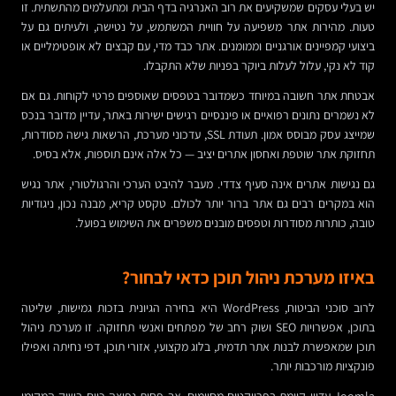
יש בעלי עסקים שמשקיעים את רוב האנרגיה בדף הבית ומתעלמים מהתשתית. זו
טעות. מהירות אתר משפיעה על חוויית המשתמש, על נטישה, ולעיתים גם על
ביצועי קמפיינים אורגניים וממומנים. אתר כבד מדי, עם קבצים לא אופטימליים או
קוד לא נקי, עלול לעלות ביוקר בפניות שלא התקבלו.
אבטחת אתר חשובה במיוחד כשמדובר בטפסים שאוספים פרטי לקוחות. גם אם
לא נשמרים נתונים רפואיים או פיננסיים רגישים ישירות באתר, עדיין מדובר בנכס
שמייצג עסק מבוסס אמון. תעודת SSL, עדכוני מערכת, הרשאות גישה מסודרות,
תחזוקת אתר שוטפת ואחסון אתרים יציב — כל אלה אינם תוספות, אלא בסיס.
גם נגישות אתרים אינה סעיף צדדי. מעבר להיבט הערכי והרגולטורי, אתר נגיש
הוא במקרים רבים גם אתר ברור יותר לכולם. טקסט קריא, מבנה נכון, ניגודיות
טובה, כותרות מסודרות וטפסים מובנים משפרים את השימוש בפועל.
באיזו מערכת ניהול תוכן כדאי לבחור?
לרוב סוכני הביטוח, WordPress היא בחירה הגיונית בזכות גמישות, שליטה
בתוכן, אפשרויות SEO ושוק רחב של מפתחים ואנשי תחזוקה. זו מערכת ניהול
תוכן שמאפשרת לבנות אתר תדמית, בלוג מקצועי, אזורי תוכן, דפי נחיתה ואפילו
פונקציות מורכבות יותר.
Joomla עדיין קיימת בפרויקטים מסוימים, אך פחות נפוצה כיום בשוק המקומי