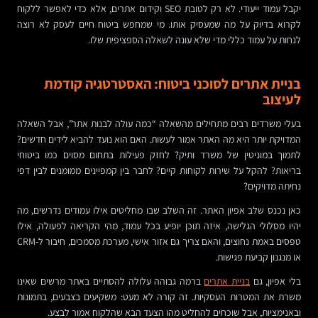
יקבל עמוד ייעודי. לא רק לטובת SEO וקידום אתרים, אלא כדי לאפשר ללקוח
לקרוא בדיוק על מה שמעסיק אותו. מי שמחפש ביטוח חיים לעסק לא רוצה
לנחות על עמוד כללי מדי שלא עונה לשאלה הספציפית שלו.
בניית אתרים לסוכני ביטוח: האסטרטגיה קודמת
לעיצוב
בעלי משרדים רבים מתחילים מהשאלה “כמה עולה לבנות אתר”, אבל השאלה
המדויקת יותר היא מה האתר אמור לעשות. האם הוא נועד להביא לידים חדשים?
לתמוך במוניטין של משרד ותיק? לחזק פעילות בתחום מסוים כמו ביטוחי
בריאות? להקל על שירות לקוחות קיים? לחבר בין קמפיינים ממומנים לבין דפי
נחיתה מדויקים?
כאן נכנס שלב אפיון האתר. זה השלב שבו מחליטים אילו עמודים נדרשים, מה
יהיו מסלולי הגלישה, איזה תוכן יופיע בכל עמוד, מהי הקריאה לפעולה, אילו
טפסים באמת נחוצים, והאם צריך גם אזור אישי, מערכת מסמכים, חיבור ל-CRM
או מנגנון קביעת פגישות.
בלי אפיון, גם
בניית אתרים
ברמה גבוהה עלולה להסתיים באתר מרשים שאינו
משרת את המטרות העסקיות. זה קורה לא מעט: משקיעים בצבעים, בתמונות
ובאנימציות, אבל שוכחים להחליט מהו הצעד הבא שהלקוח אמור לבצע.