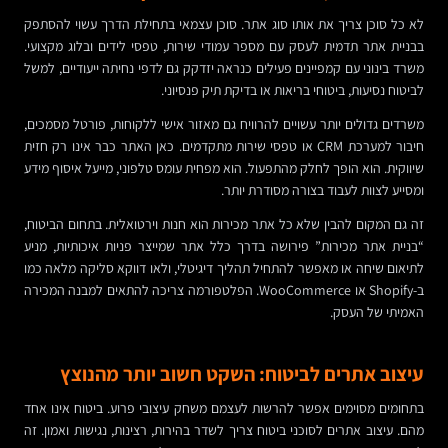
לא כל סוכן צריך את אותו סוג אתר. סוכן עצמאי בתחילת הדרך עשוי להסתפק
בבניית אתר תדמית לעסק עם מספר עמודי שירות, טפסי לידים ובלוג מקצועי.
משרד בינוני עם קמפיינים פעילים כנראה יזדקק גם לדפי נחיתה ייעודיים, למשל
לביטוח נסיעות, ביטוחי בריאות או בדיקת תיק פנסיוני.
משרדים גדולים יותר עשויים להרוויח גם מאזור אישי ללקוחות, פורטל מסמכים,
חיבור למערכת CRM או טפסי שירות מתקדמים. כאן האתר כבר אינו רק חזית
שיווקית. הוא הופך לחלק מהתפעול. הוא מפחית עומס טלפוני, מייעל איסוף מידע
ומסייע לצוות לעבוד בצורה מסודרת יותר.
זה גם המקום להבין שלא כל אתר מכירות הוא חנות וירטואלית. בתחום הביטוח,
“בניית אתר מכירות” פירושה בדרך כלל אתר שמייצר פניות איכותיות, מניע
לתיאום שיחה או מאפשר להתחיל תהליך דיגיטלי, ולאו דווקא סליקה מלאה כמו
ב-Shopify או WooCommerce. הפלטפורמה צריכה להתאים למבנה המכירה
האמיתי של העסק.
עיצוב אתרים לביטוח: השקט חשוב יותר מהנוצץ
בתחומים מסוימים אפשר להרשות לעצמם משחק עיצובי פרוע. ביטוח אינו אחד
מהם. עיצוב אתרים לסוכני ביטוח צריך לשדר בהירות, רצינות, נגישות ואמון. זה