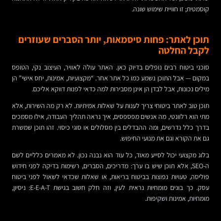
קוסמטית; זו חוויית שימוש שונה.
תוכן לאתר: פחות סיסמאות, יותר הסברים שעוזרים
לקבל החלטה
סוכני ביטוח רבים נופלים בדיוק כאן. האתר עולה לאוויר, העיצוב נקי, הטופס
במקום — אבל התוכן נשמע כמו כל אתר אחר. “מקצועיות, אמינות, יחס אישי” הן
מילים נכונות, אבל לבדן הן אינן מסבירות למה כדאי לפנות דווקא אליכם.
תוכן טוב לאתר ביטוחי צריך לענות על שאלות אמיתיות. לא רק מה השירות, אלא
מתי הוא רלוונטי, מה אנשים מפספסים, איך נראה תהליך העבודה, אילו מסמכים
בדרך כלל נדרשים, ומה ההבדלים בין מסלולים או סוגי כיסוי. זהו תוכן שמשרת
גם את הקורא וגם את מנועי החיפוש.
בלוג מקצועי יכול לסייע מאוד, כל עוד הוא נבנה נכון. לא מאמרים כלליים לשם
ה-SEO, אלא תוכן שיש בו ערך: מדריכים, הסברים, רשימות בדיקה לפני חידוש
פוליסה, טעויות נפוצות בביטוח בריאות, או שאלות שכדאי לשאול לפני ביטוח
עסק. כך בונים מומחיות נראית לעין, וזה חלק חשוב בגישת E-E-A-T: ניסיון,
מומחיות, אמינות ושקיפות.