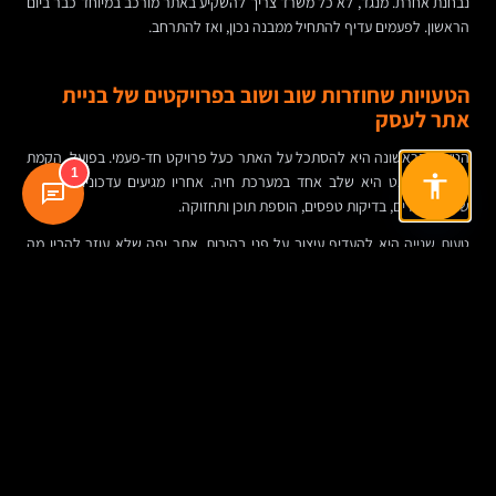
נבחנת אחרת. מנגד, לא כל משרד צריך להשקיע באתר מורכב במיוחד כבר ביום
הראשון. לפעמים עדיף להתחיל ממבנה נכון, ואז להתרחב.
הטעויות שחוזרות שוב ושוב בפרויקטים של בניית
אתר לעסק
הטעות הראשונה היא להסתכל על האתר כעל פרויקט חד-פעמי. בפועל, הקמת
1
אתר אינטרנט היא שלב אחד במערכת חיה. אחריו מגיעים עדכונים, מדידה,
שיפור עמודים, בדיקות טפסים, הוספת תוכן ותחזוקה.
טעות שנייה היא להעדיף עיצוב על פני בהירות. אתר יפה שלא עוזר להבין מה
השירות, למי הוא מתאים ואיך יוצרים קשר — הוא נכס אסתטי, לא בהכרח עסקי.
טעות שלישית היא הזנחת מדידה. אם אין חיבור לכלי אנליטיקה, מעקב אחר
שליחת טפסים, שיחות או מקורות תנועה, קשה לדעת מה באמת מביא פניות.
מנהל שיווק לא יכול לנהל מה שלא נמדד, וגם בעל משרד קטן צריך לדעת אילו
עמודים עובדים ואילו פחות.
עוד טעות נפוצה היא תלות מלאה בספק. אם רק גורם אחד יודע לעדכן עמוד,
להחליף טקסט או לפתור תקלה, העסק נשאר פגיע. אתר מקצועי צריך לכלול גם
העברה מסודרת, גישה נוחה למערכת והגדרה ברורה של תחזוקת האתר.