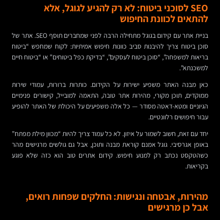
SEO לסוכני ביטוח: לא רק להגיע לגוגל, אלא
להתאים לכוונת החיפוש
בניית אתר עם קידום בגוגל מתחילה הרבה לפני שמחברים תוסף SEO. אתר של
סוכן ביטוח צריך להיבנות סביב כוונות חיפוש אמיתיות: לקוח שמחפש “ביטוח
בריאות למשפחה”, “סוכן ביטוח לעסקים”, “בדיקת כפל ביטוחים” או “ביטוח חיים
למשכנתא”.
כאן מבנה האתר משפיע ישירות על הקידום. כותרות ברורות, עמודי שירות
ממוקדים, תוכן מקורי, מהירות אתר טובה, התאמה למובייל, קישורים פנימיים
הגיוניים ומטא-דאטה מסודר — כל אלה משפיעים על היכולת של האתר להופיע
עבור חיפושים רלוונטיים.
יחד עם זאת, חשוב לשמור על איזון. לא כל עמוד צריך להיות “מכוון מילת מפתח”
באופן אגרסיבי. גוגל אמנם קוראת מבנה ותוכן, אבל גם גולשים מרגישים מהר
כשהטקסט נכתב רק למנוע חיפוש. קידום אתרים טוב הוא כזה שלא פוגע
בקריאות.
מהירות, אבטחה ונגישות: החלקים שפחות רואים,
אבל כן מרגישים