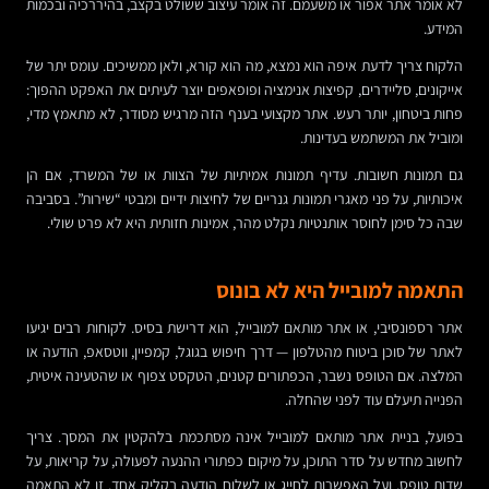
לא אומר אתר אפור או משעמם. זה אומר עיצוב ששולט בקצב, בהיררכיה ובכמות
המידע.
הלקוח צריך לדעת איפה הוא נמצא, מה הוא קורא, ולאן ממשיכים. עומס יתר של
אייקונים, סליידרים, קפיצות אנימציה ופופאפים יוצר לעיתים את האפקט ההפוך:
פחות ביטחון, יותר רעש. אתר מקצועי בענף הזה מרגיש מסודר, לא מתאמץ מדי,
ומוביל את המשתמש בעדינות.
גם תמונות חשובות. עדיף תמונות אמיתיות של הצוות או של המשרד, אם הן
איכותיות, על פני מאגרי תמונות גנריים של לחיצות ידיים ומבטי “שירות”. בסביבה
שבה כל סימן לחוסר אותנטיות נקלט מהר, אמינות חזותית היא לא פרט שולי.
התאמה למובייל היא לא בונוס
אתר רספונסיבי, או אתר מותאם למובייל, הוא דרישת בסיס. לקוחות רבים יגיעו
לאתר של סוכן ביטוח מהטלפון — דרך חיפוש בגוגל, קמפיין, ווטסאפ, הודעה או
המלצה. אם הטופס נשבר, הכפתורים קטנים, הטקסט צפוף או שהטעינה איטית,
הפנייה תיעלם עוד לפני שהחלה.
בפועל, בניית אתר מותאם למובייל אינה מסתכמת בלהקטין את המסך. צריך
לחשוב מחדש על סדר התוכן, על מיקום כפתורי ההנעה לפעולה, על קריאות, על
שדות טופס, ועל האפשרות לחייג או לשלוח הודעה בקליק אחד. זו לא התאמה