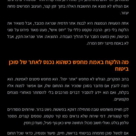
אם הגולש לא מוצא את התשובות האלה בתוך זמן קצר, העיצוב המרשים פחות
יעזור.
אחת הטעויות הנפוצות היא לבנות אתר תדמית שנראה מכובד, אבל משאיר את
הלקוח בלי כיוון. הרבה טקסט כללי על “יחס אישי”, מעט מאוד פירוט על סוגי
הביטוח, ואין כמעט הסבר על תהליך העבודה. התוצאה: אתר שנראה תקין, אבל
לא באמת מייצר יחס המרה.
מה הלקוח באמת מחפש כשהוא נכנס לאתר של סוכן
ביטוח
ברוב המקרים, הגולש לא מחפש “אתר יפה”. הוא מחפש סימנים לאמינות. הוא
רוצה להבין אם מדובר בסוכן שמכיר את התחום שלו, אם אפשר לפנות אליו
בקלות, ואם הוא יידע להסביר דברים מורכבים בלי להסתתר מאחורי מונחים
מקצועיים.
לכן חוויית משתמש טובה מתחילה דווקא בפשטות. ניווט ברור. שירותים מסודרים
לפי קטגוריות. דפי שירות שלא נראים כמו קיר טקסט. טפסים קצרים. מספר
טלפון בולט. ואולי חשוב מכול: תחושה שיש כאן גוף פעיל, מעודכן וזמין.
אם למשל סוכן מתמחה בביטוחי בריאות, חיים, סיעוד ופנסיה, כדאי שכל תחום