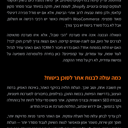
לעסקים קטנים ובינוניים. Shopify, לעומת זאת, חזקה במיוחד עבור מסחר מקוון
קלאסי, ולכן פחות טבעית לרוב אתרי הביטוח, אלא אם יש מודל מכירה דיגיטלי
מאוד ספציפי. WooCommerce רלוונטית כאשר יש רכיבי רכישה או תשלום,
אבל לא בכל משרד ביטוח יש בכך צורך.
השאלה הנכונה אינה איזו מערכת “הכי טובה”, אלא איזו מערכת מתאימה
לצרכים של היום, וגם לשנה-שנתיים קדימה. האם הצוות צריך לעדכן תוכן לבד?
האם יש תלות במפתח אחד? האם נדרש חיבור ל-CRM? האם האתר עתיד לגדול
לעוד שפות, עוד עמודים, עוד קמפיינים? כאן בחירת פלטפורמה משפיעה על
גמישות עתידית, לא רק על מחיר ההקמה.
כמה עולה לבנות אתר לסוכן ביטוח?
אין תשובה אחת, וטוב שכך. העלות תלויה בהיקף האתר, באיכות האפיון, ברמת
העיצוב, בדרישות הפיתוח, בכמות התוכן, בצילומים, בחיבורים למערכות חיצוניות,
בעבודת SEO ראשונית ובצרכי תחזוקה. אתר פשוט מדי עלול להיות זול בהתחלה
ויקר בהמשך, אם ידרוש שכתוב, החלפת מערכת או בנייה מחדש.
לכן עדיף לבחון עלות מול תועלת עסקית. אם האתר מייצר פניות מדויקות יותר,
חוסך זמן שירות, משפר אמון ומאפשר לצוות השיווק לעבוד מסודר יותר — העלות