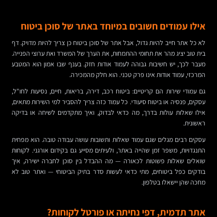
אילו עמודים חשובים במיוחד באתר של סוכן ביטוח
לא כל אתר חייב להיות גדול, אבל אתר של סוכן ביטוח כן צריך להיות מדויק. דף
בית טוב יציג מהר את תחומי ההתמחות, את הערך של המשרד ואת ערוצי הפנייה.
מעבר לכך, יש חשיבות גבוהה לעמוד אודות חזק. בענף שבו אמון הוא המטבע
המרכזי, עמוד אודות אינו פרק טכני. הוא חלק מהמכירה.
גם עמודי שירות הם קריטיים: ביטוח רכב, דירה, בריאות, חיים, נסיעות לחו"ל,
עסקים, פנסיה או ביטוח סיעודי. כל עמוד כזה צריך להסביר למי השירות מתאים,
אילו שאלות עולות בדרך, מה כדאי לבדוק, ואיך מתקדמים לשיחה או בדיקה
ראשונית.
עסקים רבים מגלים שגם עמוד שאלות ותשובות עושה עבודה טובה. הוא מפחית
התנגדויות, משפר זמן שהייה באתר, ולעיתים מסייע גם בקידום אורגני. לקוחות
שואלים שאלות פשוטות לכאורה — מה ההבדל בין סוכן לחברה ישירה, איך
בודקים כפל ביטוחים, מתי כדאי לעשות סדר בתיק הביטוחי — ואתר טוב לא
מחכה שהן יישאלו בטלפון.
אתר תדמית, דפי נחיתה או פורטל לקוחות?