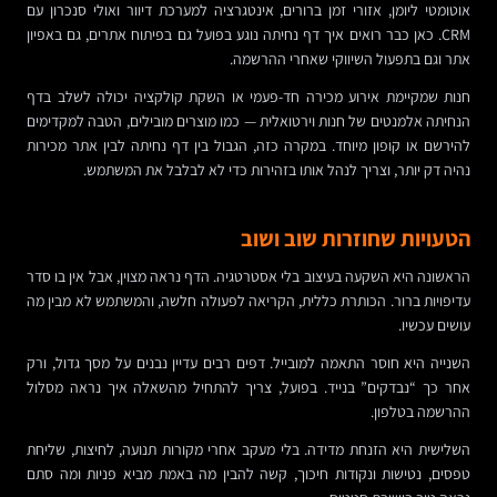
אוטומטי ליומן, אזורי זמן ברורים, אינטגרציה למערכת דיוור ואולי סנכרון עם
CRM. כאן כבר רואים איך דף נחיתה נוגע בפועל גם בפיתוח אתרים, גם באפיון
אתר וגם בתפעול השיווקי שאחרי ההרשמה.
חנות שמקיימת אירוע מכירה חד-פעמי או השקת קולקציה יכולה לשלב בדף
הנחיתה אלמנטים של חנות וירטואלית — כמו מוצרים מובילים, הטבה למקדימים
להירשם או קופון מיוחד. במקרה כזה, הגבול בין דף נחיתה לבין אתר מכירות
נהיה דק יותר, וצריך לנהל אותו בזהירות כדי לא לבלבל את המשתמש.
הטעויות שחוזרות שוב ושוב
הראשונה היא השקעה בעיצוב בלי אסטרטגיה. הדף נראה מצוין, אבל אין בו סדר
עדיפויות ברור. הכותרת כללית, הקריאה לפעולה חלשה, והמשתמש לא מבין מה
עושים עכשיו.
השנייה היא חוסר התאמה למובייל. דפים רבים עדיין נבנים על מסך גדול, ורק
אחר כך “נבדקים” בנייד. בפועל, צריך להתחיל מהשאלה איך נראה מסלול
ההרשמה בטלפון.
השלישית היא הזנחת מדידה. בלי מעקב אחרי מקורות תנועה, לחיצות, שליחת
טפסים, נטישות ונקודות חיכוך, קשה להבין מה באמת מביא פניות ומה סתם