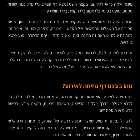
מיועד ולמה כדאי להירשם. בקצה השני נמצא דף פונקציונלי מדי: כמה שורות
טקסט, טופס בסיסי, בלי אמון, בלי הקשר, בלי תחושת ערך.
הבעיה אינה רק אסתטית. היא עסקית. אם דף הנחיתה לא עונה בתוך שניות
ספורות על השאלות הבסיסיות של הגולש — מה זה, למי זה, מתי זה, איפה זה,
כמה זה עולה או האם זה בחינם, ומה יוצא לי מזה — יחס ההמרה ייפגע כמעט
בוודאות.
זה נכון לאירועי B2B, לכנסים מקצועיים, לוובינרים, לסדנאות, להשקות מוצר,
לירידי מכירות, לאירועי גיוס עובדים ואפילו למפגשי קהילה. בכל המקרים האלה,
ההרשמה היא לא תוצאה של “עיצוב יפה”, אלא של בהירות.
מהו בעצם דף נחיתה לאירוע?
דף נחיתה לאירוע הוא עמוד ממוקד עם מטרה אחת מרכזית: לגרום למבקר
לבצע פעולה. בדרך כלל זו הרשמה, השארת פרטים, בקשת מידע, רכישת
כרטיס או הוספה ליומן.
להבדיל מאתר תדמית, שמציג תמונה רחבה של העסק, או מחנות וירטואלית
שמובילה בין קטגוריות ומוצרים, דף נחיתה עובד כמו מסלול קצר. הוא צריך
להוריד חיכוך, לצמצם הסחות דעת ולבנות אמון מהר.