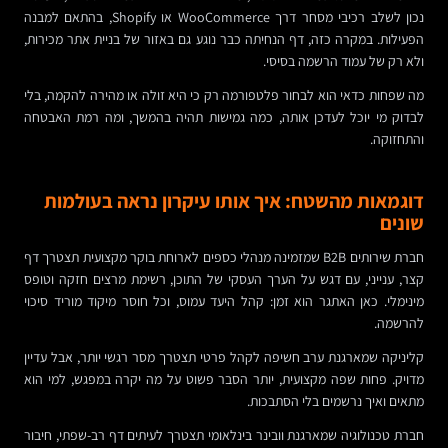
נכון לשלב רכיבי מסחר דרך WooCommerce או Shopify, בהתאם למבנה
הפעילות. במקרה כזה, דף הנחיתה כבר נוגע גם באזור של בניית אתר מכירות,
ולא רק של עמוד הרשמה בסיסי.
מה שפחות כדאי הוא לבחור פלטפורמה רק כי היא זולה או מהירה להקמה, בלי
לבדוק מי יוכל לעדכן אותה, כמה גמישות תהיה בהמשך, ומה רמת האבטחה
והתחזוקה.
דוגמאות מהשטח: איך אותו עיקרון נראה בעולמות
שונים
חברת שירותים B2B שמזמינה מנהלי כספים לארוחת בוקר מקצועית תצטרך דף
קצר, ענייני, עם דגש על הערך העסקי של התוכן, רשימת מרצים חזקה וטופס
מינימלי. כאן האתגר הוא זמן: קהל היעד עמוס, וכל חוסר מיקוד מוריד סיכוי
להרשמה.
קליניקה שמארגנת ערב חשיפה לקהל פרטי תצטרך מסר רגשי יותר, אבל עדיין
מדויק. פחות שפה מקצועית, יותר הסבר פשוט על מה יקרה במפגש, למי הוא
מתאים ואיך נרשמים בלי הסתבכות.
חברת טכנולוגיה שמארגנת וובינר בינלאומי תצטרך לעיתים דף רב-שפתי, חיבור