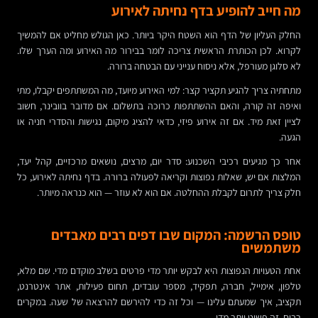
מה חייב להופיע בדף נחיתה לאירוע
החלק העליון של הדף הוא השטח היקר ביותר. כאן הגולש מחליט אם להמשיך
לקרוא. לכן הכותרת הראשית צריכה לומר בבירור מה האירוע ומה הערך שלו.
לא סלוגן מעורפל, אלא ניסוח ענייני עם הבטחה ברורה.
מתחתיה צריך להגיע תקציר קצר: למי האירוע מיועד, מה המשתתפים יקבלו, מתי
ואיפה זה קורה, והאם ההשתתפות כרוכה בתשלום. אם מדובר בוובינר, חשוב
לציין זאת מיד. אם זה אירוע פיזי, כדאי להציג מיקום, נגישות והסדרי חניה או
הגעה.
אחר כך מגיעים רכיבי השכנוע: סדר יום, מרצים, נושאים מרכזיים, קהל יעד,
המלצות אם יש, שאלות נפוצות וקריאה לפעולה ברורה. בדף נחיתה לאירוע, כל
חלק צריך לתרום לקבלת ההחלטה. אם הוא לא עוזר — הוא כנראה מיותר.
טופס הרשמה: המקום שבו דפים רבים מאבדים
משתמשים
אחת הטעויות הנפוצות היא לבקש יותר מדי פרטים בשלב מוקדם מדי. שם מלא,
טלפון, אימייל, חברה, תפקיד, מספר עובדים, תחום פעילות, אתר אינטרנט,
תקציב, איך שמעתם עלינו — וכל זה כדי להירשם להרצאה של שעה. במקרים
רבים, זה פשוט יותר מדי.