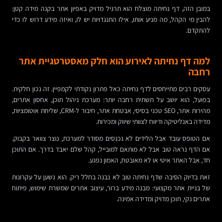
במובן הזה, דף נחיתה מוצלח הוא תרגיל מדויק באפיון אתר בקנה מידה קטן:
להבין מי הקהל, מה מניע אותו, אילו התנגדויות יש לו, ואיזה מידע דרוש לו כדי
להתקדם.
למה דף נחיתה לאירוע הוא חלק מאסטרטגיית אתר
רחבה
עסקים רבים מתייחסים לדף נחיתה כאל פתרון נקודתי לקמפיין. זה נכון חלקית.
בפועל, הוא יושב על תשתית רחבה יותר: מערכת ניהול תוכן, אחסון אתרים,
מהירות אתר, SEO טכני בסיסי, אבטחת אתר, חיבור ל-CRM, שליחת אוטומציות,
מדידה באנליטיקה ודיווח לצוותי שיווק ומכירות.
אם הטופס עובד אבל הלידים לא נכנסים מסודר למערכת, נוצר צוואר בקבוק.
אם הדף נראה טוב אבל לא מותאם למובייל, קהל שלם יאבד בדרך. אם התוכן
חד, אבל האתר איטי או לא מאובטח, האמון נפגע.
זאת בדיוק הסיבה שדף נחיתה טוב לא נבנה בחלל ריק. הוא נשען על עקרונות
של בניית אתר מקצועי: מבנה מידע ברור, עיצוב אתרים שמשרת שימוש, פיתוח
אתרים נקי, תוכן מדויק ומדידה אמינה.