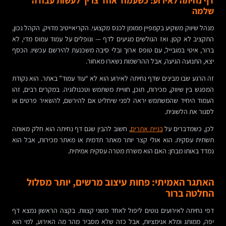
דף נחיתה לאירוע: כשעמוד אחד צריך לעשות עבודה
שלמה
מנהל שיווק משקיע בקמפיין ממומן לכנס מקצועי. הקריאייטיב מדויק, הקהל נכון,
התקציב לא קטן. ואז הגולשים מגיעים לדף — ונופלים על עמוד עמוס מדי, לא
ברור, איטי במובייל, עם טופס ארוך ובלי סיבה משכנעת להירשם עכשיו. הכסף
יצא, התנועה הגיעה, אבל ההרשמות נשארו מאחור.
זה הרגע שבו מבינים שדף נחיתה לאירוע הוא לא “עוד עמוד” באתר. הוא נקודת
המפגש בין שיווק, מכירות, תוכן, חוויית משתמש וטכנולוגיה. במקרים רבים, זהו
העמוד היחיד שהמשתמש יראה לפני שיחליט אם להירשם, להשאיר פרטים או
לסגור את הלשונית.
לכן, כשמדברים על
בניית אתרים
, חשוב להבין שגם דף נחיתה הוא חלק מאותה
תשתית עסקית. הוא אולי קצר יותר מאתר תדמית או מאתר מכירות, אבל הוא
נמדד באותו מבחן: האם הוא משרת מטרה עסקית אמיתית.
האתגר האמיתי: פחות עיצוב מרשים, יותר מסלול
החלטה ברור
דפי נחיתה לאירועים נוטים ליפול לאחד משני קצוות. בקצה הראשון נמצא דף
יפה, ממותג ומלא אנימציות, אבל כזה שלא מסביר מהר מה האירוע, למי הוא