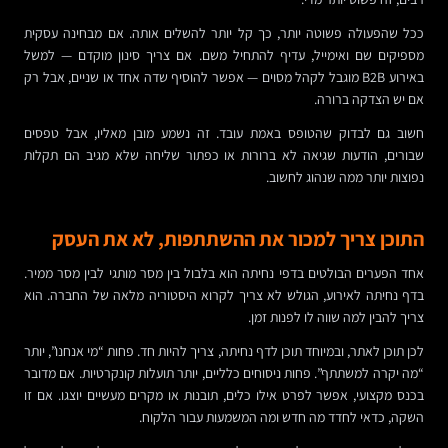
ככל שהפעולה פשוטה יותר, כך קל יותר להשלים אותה. אם מבחינה עסקית
מספיקים שם ואימייל, עדיף להתחיל משם. אם צריך סינון מוקדם — למשל
באירוע B2B מוגבל לקהל מסוים — אפשר להוסיף שדה אחד או שניים, אבל רק
אם יש הצדקה ברורה.
חשוב גם לבדוק שהטופס באמת עובד. זה נשמע מובן מאליו, אבל טפסים
שבורים, הודעות שגיאה לא ברורות או כפתור שליחה שלא מגיב הם תקלות
נפוצות יותר ממה שנהוג לחשוב.
התוכן צריך למכור את ההשתתפות, לא את העסק
אחד הפערים הבולטים בדפי נחיתה הוא בלבול בין מסר מותגי לבין מסר ממיר.
בדף נחיתה לאירוע, הגולש לא צריך לקרוא היסטוריה מלאה של החברה. הוא
צריך להבין למה שווה לו לפנות זמן.
לכן תוכן לאתר, ובמיוחד תוכן לדף נחיתה, צריך להיות חד. פחות “מי אנחנו”, יותר
“מה יקרה למשתתף”. פחות ניסוחים כלליים, יותר תועלות קונקרטיות. אם מדובר
בכנס מקצועי, אפשר לפרט אילו כלים, תובנות או מקרים מעשיים יוצגו. אם זו
השקה, כדאי לחדד מה חדש ומה המשמעות עבור הלקוח.