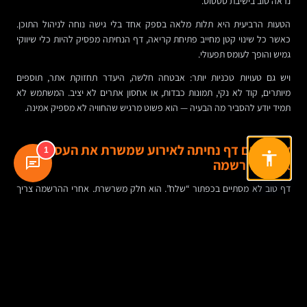
נראה טוב בישיבת סטטוס.
הטעות הרביעית היא תלות מלאה בספק אחד בלי גישה נוחה לניהול התוכן.
כאשר כל שינוי קטן מחייב פתיחת קריאה, דף הנחיתה מפסיק להיות כלי שיווקי
גמיש והופך לעומס תפעולי.
ויש גם טעויות טכניות יותר: אבטחה חלשה, היעדר תחזוקת אתר, תוספים
מיותרים, קוד לא נקי, תמונות כבדות, או אחסון אתרים לא יציב. המשתמש לא
תמיד יודע להסביר מה הבעיה — הוא פשוט מרגיש שהחוויה לא מספיק אמינה.
איך בונים דף נחיתה לאירוע שמשרת את העסק גם
1
אחרי ההרשמה
דף טוב לא מסתיים בכפתור “שלח”. הוא חלק משרשרת. אחרי ההרשמה צריך
להגיע אישור ברור, רצוי עם פרטי האירוע, חיבור ליומן, מידע משלים וציפייה
מסודרת לקראת המועד.
מבחינת העסק, זה השלב שבו דף הנחיתה מתחבר לשירות לקוחות, למכירות,
לאוטומציות שיווקיות ולעיתים גם לגיוס עובדים או לפעילות המשך. אם מישהו
נרשם ולא קיבל אישור, אם פרטים לא נשמרו, או אם אין מעקב אחרי הגעה
בפועל — חלק מהערך יורד.