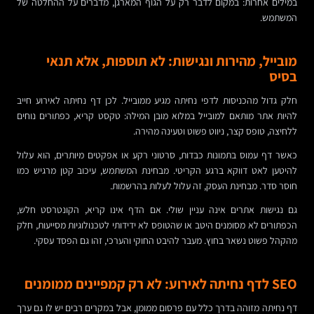
במילים אחרות: במקום לדבר רק על הגוף המארגן, מדברים על ההחלטה של
המשתמש.
מובייל, מהירות ונגישות: לא תוספות, אלא תנאי
בסיס
חלק גדול מהכניסות לדפי נחיתה מגיע ממובייל. לכן דף נחיתה לאירוע חייב
להיות אתר מותאם למובייל במלוא מובן המילה: טקסט קריא, כפתורים נוחים
ללחיצה, טופס קצר, ניווט פשוט וטעינה מהירה.
כאשר דף עמוס בתמונות כבדות, סרטוני רקע או אפקטים מיותרים, הוא עלול
להיטען לאט דווקא ברגע הקריטי. מבחינת המשתמש, עיכוב קטן מרגיש כמו
חוסר סדר. מבחינת העסק, זה עלול לעלות בהרשמות.
גם נגישות אתרים אינה עניין שולי. אם הדף אינו קריא, הקונטרסט חלש,
הכפתורים לא מסומנים היטב או שהטופס לא ידידותי לטכנולוגיות מסייעות, חלק
מהקהל פשוט נשאר בחוץ. מעבר להיבט החוקי והערכי, זהו גם הפסד עסקי.
SEO לדף נחיתה לאירוע: לא רק קמפיינים ממומנים
דף נחיתה מזוהה בדרך כלל עם פרסום ממומן, אבל במקרים רבים יש לו גם ערך