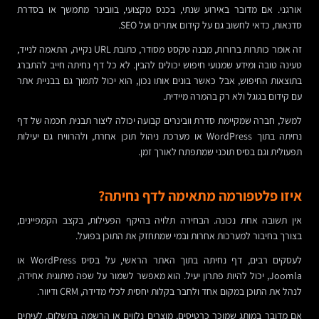
אורגני. אם מדובר באירוע שנתי, בכנס מקצועי, בוובינר מתמשך או בסדרת
סדנאות, כדאי לחשוב גם על קידום אתרים ועל SEO.
זה אומר כותרות ברורות, מבנה טקסט מסודר, כתובת URL נקייה, התאמה לנייד,
טעינה טובה ומידע שמנועי חיפוש יכולים להבין. לא כל דף נחיתה חייב להתברג
בתוצאות החיפוש, אבל כאשר בונים אותו נכון, הוא יכול לתמוך גם בבניית אתר
עם קידום בגוגל ולא רק בהמרה מיידית.
למשל, חברה שמקיימת סדרת וובינרים קבועה יכולה ליצור תבנית חכמה של דף
נחיתה בתוך WordPress או מערכת ניהול תוכן אחרת, ולהרוויח גם יעילות
תפעולית וגם בסיס תוכני שמתפתח לאורך זמן.
איזו פלטפורמה מתאימה לדף נחיתה?
אין תשובה אחת נכונה. הבחירה תלויה בהיקף הפעילות, בקצב הקמפיינים,
בצורך בחיבור למערכות אחרות ובמי שמתחזק את התוכן בפועל.
לעסקים רבים, דף נחיתה בתוך האתר הראשי, על בסיס WordPress או
Joomla, יכול להיות פתרון יעיל. הוא מאפשר לשמור על שפה מיתוגית אחידה,
לנהל את התוכן במקום אחד ולחבר בקלות יחסית לכלי מדידה, CRM ודיוור.
אם מדובר במותג שמוכר כרטיסים, מוצרים נלווים או הרשמה בתשלום, לעיתים