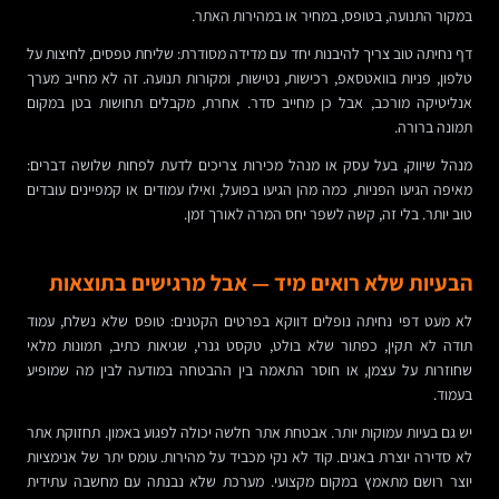
במקור התנועה, בטופס, במחיר או במהירות האתר.
דף נחיתה טוב צריך להיבנות יחד עם מדידה מסודרת: שליחת טפסים, לחיצות על
טלפון, פניות בוואטסאפ, רכישות, נטישות, ומקורות תנועה. זה לא מחייב מערך
אנליטיקה מורכב, אבל כן מחייב סדר. אחרת, מקבלים תחושות בטן במקום
תמונה ברורה.
מנהל שיווק, בעל עסק או מנהל מכירות צריכים לדעת לפחות שלושה דברים:
מאיפה הגיעו הפניות, כמה מהן הגיעו בפועל, ואילו עמודים או קמפיינים עובדים
טוב יותר. בלי זה, קשה לשפר יחס המרה לאורך זמן.
הבעיות שלא רואים מיד — אבל מרגישים בתוצאות
לא מעט דפי נחיתה נופלים דווקא בפרטים הקטנים: טופס שלא נשלח, עמוד
תודה לא תקין, כפתור שלא בולט, טקסט גנרי, שגיאות כתיב, תמונות מלאי
שחוזרות על עצמן, או חוסר התאמה בין ההבטחה במודעה לבין מה שמופיע
בעמוד.
יש גם בעיות עמוקות יותר. אבטחת אתר חלשה יכולה לפגוע באמון. תחזוקת אתר
לא סדירה יוצרת באגים. קוד לא נקי מכביד על מהירות. עומס יתר של אנימציות
יוצר רושם מתאמץ במקום מקצועי. מערכת שלא נבנתה עם מחשבה עתידית