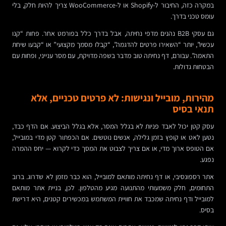
במקרה כזה, החיבור ל-Shopify או ל-WooCommerce צריך להיות חלק, בלי
עומס טכני בדרך.
גם עסקי B2B נהנים מדפי נחיתה, אבל בדרך כלל בפורמט אחר. פחות “קנו
עכשיו”, יותר “השאירו פרטים להדגמה”, “קבלו מסמך מקצועי” או “קבעו שיחת
התאמה”. עבורם, דף נחיתה טוב מדבר בשפה מדויקת, עם מסר ענייני, ופחות עם
הבטחות גדולות.
מהירות, מובייל ונגישות: לא פרטים טכניים, אלא
תנאי בסיס
עסק קטן יכול לאבד פניות לא בגלל המסר, אלא בגלל הביצוע. אם הדף כבד,
נטען לאט או קופץ בזמן גלילה, אנשים נוטשים. אם הכפתור קטן מדי במובייל,
אם הטופס ארוך מדי, או אם צריך לצבוט את המסך כדי לקרוא — יחס ההמרה
נפגע.
אתר רספונסיבי, או דף נחיתה מותאם למובייל, הוא כבר מזמן לא שדרוג. ברוב
התחומים, חלק משמעותי מהתנועה מגיע מהטלפון. לכן, בניית אתר מותאם
למובייל ודף נחיתה שמכבד את חוויית המשתמש במכשירים קטנים, היא דרישת
בסיס.