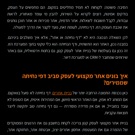
הסיבה פשוטה: לקוחות לא תמיד מחליטים במקום. הם מחפשים על העסק,
בודקים אמינות, רוצים לקרוא על השירות, להבין מי עומד מאחוריו, לראות
עבודות, לקבל תשובות לשאלות. אתר תדמית, אתר מכירות או אתר תוכן נותנים
את שכבת העומק הזו. דף נחיתה, לעומת זאת, נועד לקצר את הדרך לפעולה.
לכן השאלה הנכונה היא לא “דף נחיתה או אתר”, אלא איך משלבים ביניהם.
במבנה נכון, האתר הוא התשתית, ודף הנחיתה הוא כלי טקטי בתוך המערכת הזו.
זה נכון גם בעולמות של בניית אתר לעסק קטן, גם בחנות וירטואלית, וגם באתר
שירותים שמחובר ל-CRM או למערכת דיוור.
איך בונים אתר מקצועי לעסק סביב דפי נחיתה
שממירים?
כאן נכנסת התמונה הרחבה יותר של
בניית אתרים
. דף נחיתה לא פועל בוואקום.
אם המותג לא אמין, אם האתר הראשי מיושן, אם המהירות איטית, אם הטופס לא
עובד במובייל, או אם אין מדידה מסודרת — גם דף נחיתה טוב יתקשה לייצר
תוצאות עקביות.
בניית אתר מקצועי לעסק קטן צריכה לקחת בחשבון גם את הרגעים הממוקדים
של ההמרה וגם את המעטפת: אחסון אתרים יציב, אבטחת אתר, תחזוקת אתר,