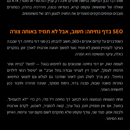
אותו דבר נכון לנגישות. נגישות אתרים אינה רק עניין רגולטורי או מוסרי, אלא גם
שאלה של שימושיות. טקסט קריא, ניגודיות נכונה, היררכיה ברורה, כפתורים
מובנים וטפסים תקינים משפרים את החוויה למגוון רחב של משתמשים.
SEO בדף נחיתה: חשוב, אבל לא תמיד באותה צורה
כשמדברים על קידום אתרים ו-SEO, חשוב להבחין בין סוגי דפי נחיתה. דף שנבנה
בעיקר לקמפיין ממומן לא תמיד נועד למשוך תנועה אורגנית לאורך זמן. במקרים
כאלה, עיקר המשימה היא המרה.
לעומת זאת, יש דפי נחיתה שמכוונים גם לחיפוש בגוגל — למשל “בניית אתר
תדמית לעסק”, “עורך דין לענייני עבודה בתל אביב” או “טיפול רגשי לילדים
בחיפה”. כאן צריך לשלב תוכן לאתר שמדבר גם לגולש וגם למנועי החיפוש:
כותרות משנה טובות, מבנה ברור, ניסוח ממוקד, טעינה מהירה וחיבור נכון
לתשתית האתר.
אחת הטעויות הנפוצות היא לכתוב דף נחיתה דל מדי, רק כדי “לא להעמיס”.
בפועל, אם אין מספיק תוכן בעל ערך, קשה להסביר, לשכנע, לקדם אורגנית
ולבנות אמון. מצד שני, עודף טקסט שלא מתקדם לשום מקום יוצר עייפות. האיזון
הוא הסיפור.