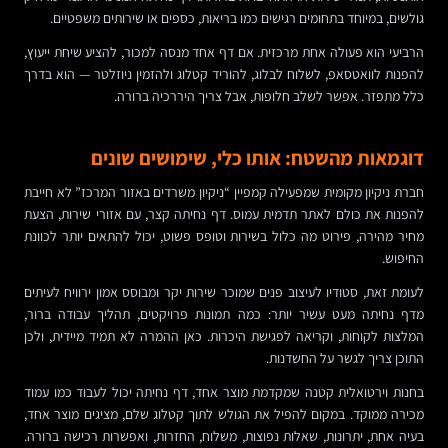
גולשים, במיוחד בתחומים רגישים כמו בריאות, כספים או שירותים משפטיים.
הרביעי הוא פעולה אחת מרכזית. אם דף אחד מנסה למכור, להציע שיחת ייעוץ,
להפנות לוואטסאפ, לשלוח לבלוג, להוריד קטלוג ולהזמין ניוזלטר — הוא בדרך
כלל מתפזר. אפשר לשלב חלופות, אבל צריך היררכיה ברורה.
דוגמאות מהשטח: אותו כלי, שימושים שונים
חברת ניקיון מקומית שמפעילה קמפיין “ניקיון משרדים באזור המרכז” לא חייבת
להפנות את כולם לאתר תדמית עמוס. דף נחיתה קצר, עם אזורי שירות, הצעת
מחיר מהירה, פירוט מה כלול בשירות וטופס פשוט, יכול להתאים יותר לכוונת
החיפוש.
לעומת זאת, סטודיו לעיצוב פנים שמוכר שירות יקר ומבוסס אמון ירוויח לעיתים
מדף נחיתה מעט עשיר יותר: כמה תמונות פרויקטים, תהליך עבודה ברור,
המלצות לקוחות, וקריאה לפגישת היכרות. כאן ההמרה לא תמיד מיידית, ולכן
התוכן צריך לגשר על החשדנות.
בחנות וירטואלית קטנה שמקדמת מוצר אחד, דף נחיתה יכול לעבוד כמו עמוד
מכירה ממוקד. במקום להפיל את הגולש לתוך קטלוג שלם, מציגים מוצר אחד,
בעיה אחת, יתרונות, שאלות נפוצות, משלוח, החזרות, ואפשרות רכישה ברורה.