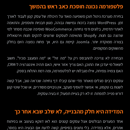
פלטפורמה נכונה חוסכת כאב ראש בהמשך
בחירת מערכת ניהול תוכן משפיעה מאוד על היכולת של עסק קטן לעבוד לאורך
זמן. WordPress נפוצה בזכות גמישות גבוהה, מגוון תבניות ותוספים, והתאמה
לאתרי תדמית, בלוגים ודפי נחיתה. WooCommerce מוסיפה שכבת מסחר למי
שרוצה גם חנות. Shopify מתאימה לעסקים שרוצים להקים חנות וירטואלית
בצורה ממוקדת יותר. Joomla קיימת גם היא, אך פחות נפוצה היום בחלק
מהשווקים המקומיים.
הבחירה לא צריכה להתבסס רק על “מה זול” או “מה המעצב מכיר”. חשוב
לשאול מי יעדכן את התוכן, האם צריך אזור אישי, האם תהיה אינטגרציה ל-CRM,
האם צפויה צמיחה, אילו מגבלות יש לפלטפורמה, ומה רמת התלות בספק.
עסקים רבים מגלים מאוחר מדי שהם קיבלו דף נחיתה שנראה טוב, אבל קשה
לשנות בו טקסט, אי אפשר להוסיף מעקב, אין גיבויים מסודרים, או שכל שינוי קטן
דורש פנייה למפתח. זו לא רק בעיית תפעול; זו בעיה עסקית.
המדידה היא חלק מהבנייה, לא שלב שבא אחר כך
אחד הפערים הבולטים אצל עסקים קטנים הוא לאו דווקא בעיצוב או בפיתוח
אתרים, אלא במדידה. בלי נתונים בסיסיים, קשה לדעת אם הבעיה היא במסר,