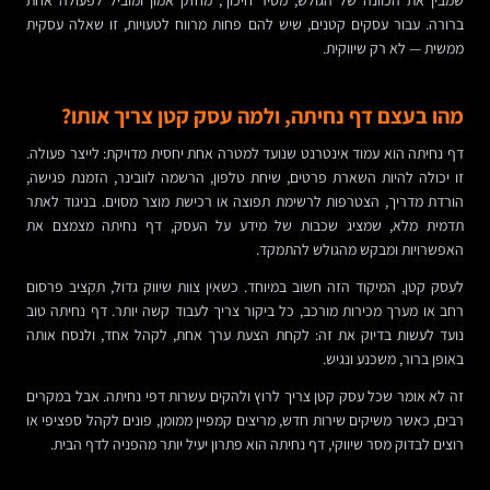
שמבין את הכוונה של הגולש, מסיר חיכוך, מחזק אמון ומוביל לפעולה אחת
ברורה. עבור עסקים קטנים, שיש להם פחות מרווח לטעויות, זו שאלה עסקית
ממשית — לא רק שיווקית.
מהו בעצם דף נחיתה, ולמה עסק קטן צריך אותו?
דף נחיתה הוא עמוד אינטרנט שנועד למטרה אחת יחסית מדויקת: לייצר פעולה.
זו יכולה להיות השארת פרטים, שיחת טלפון, הרשמה לוובינר, הזמנת פגישה,
הורדת מדריך, הצטרפות לרשימת תפוצה או רכישת מוצר מסוים. בניגוד לאתר
תדמית מלא, שמציג שכבות של מידע על העסק, דף נחיתה מצמצם את
האפשרויות ומבקש מהגולש להתמקד.
לעסק קטן, המיקוד הזה חשוב במיוחד. כשאין צוות שיווק גדול, תקציב פרסום
רחב או מערך מכירות מורכב, כל ביקור צריך לעבוד קשה יותר. דף נחיתה טוב
נועד לעשות בדיוק את זה: לקחת הצעת ערך אחת, לקהל אחד, ולנסח אותה
באופן ברור, משכנע ונגיש.
זה לא אומר שכל עסק קטן צריך לרוץ ולהקים עשרות דפי נחיתה. אבל במקרים
רבים, כאשר משיקים שירות חדש, מריצים קמפיין ממומן, פונים לקהל ספציפי או
רוצים לבדוק מסר שיווקי, דף נחיתה הוא פתרון יעיל יותר מהפניה לדף הבית.