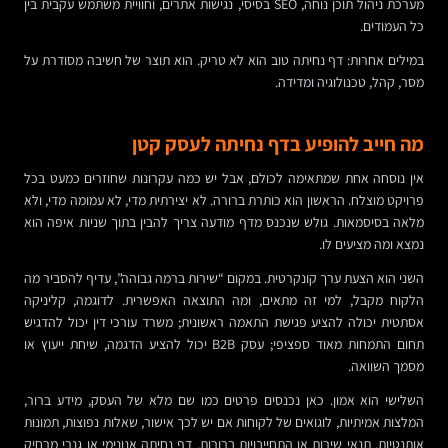
מערכת ניהול תוכן נוחה, SEO בסיסי, נגישות אתרים, וחוויית משתמש עקבית בין
כל העמודים.
במילים אחרות: דף נחיתה טוב הוא לא טריק. הוא תוצר של חשיבה מסודרת על
מסר, קהל, טכנולוגיה ומדידה.
מה חייב להופיע בדף נחיתה לעסק קטן
אין נוסחה אחת שמתאימה לכולם, אבל יש כמה עקרונות שחוזרים כמעט בכל
פרויקט מוצלח. הראשון הוא כותרת ברורה. לא יצירתית מדי, לא עמומה מדי, ולא
מלאה בסיסמאות. גולש שנכנס מדף מודעה צריך להבין בתוך שניות איפה הוא
נמצא ומה מציעים לו.
השני הוא הצעת ערך קונקרטית. במקום “שירות ברמה גבוהה”, עדיף להסביר מה
הלקוח מקבל, למי זה מתאים, ומה התוצאה האפשרית. לדוגמה, קליניקה
אסתטית יכולה להציע פגישת התאמה ראשונית; משרד עורכי דין יכול להדגיש
תחום התמחות מאוד ספציפי; עסק B2B יכול להציע הדגמה, שיחת ייעוץ או
מסמך השוואה.
השלישי הוא אמון. כאן נכנסים פרטים כמו שם מלא של העסק, מידע ברור,
המלצות אמיתיות, לוגואים של לקוחות אם יש לכך אישור, שאלות נפוצות, תמונות
אותנטיות, תנאי שירות או התחייבויות ברורות. דף נחיתה אנונימי או גנרי מרחיק