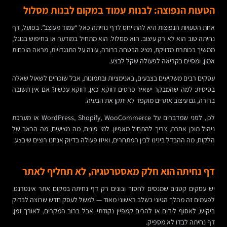
הטעות הנפוצה: לבנות עמוד במקום לבנות מסלול
אחת הטעויות הנפוצות היא להתייחס לדף נחיתה כאל “עמוד מעוצב”. בפועל, דף
נחיתה טוב הוא לא רק עיצוב. הוא מסלול. הוא מתחיל במודעה או בחיפוש בגוגל,
ממשיך בכותרת מדויקת, מציג הבטחה ברורה, עונה על התנגדויות, מראה הוכחות
אמון, ומסיים בקריאה לפעולה שקל לבצע.
עסקים רבים משקיעים בצבעים, באנימציות ובתמונות, אבל שוכחים לשאול שאלה
בסיסית: למה שהמבקר ישאיר פרטים דווקא כאן, דווקא עכשיו? אם אין תשובה
ברורה, גם עיצוב אתרים מוקפד לא יתקן את הבעיה.
לכן, לפני שמדברים על WordPress, Shopify, WooCommerce או מערכת
ניהול תוכן אחרת, צריך להתחיל מאפיון. למי פונים, מה מציעים, מה הכאב של
הלקוח, מה ההבדל בינינו לבין המתחרים, ואיזו פעולה בדיוק אנחנו רוצים שיבצע.
דף נחיתה הוא חלק מאסטרטגיה, לא תחליף לאתר
יש עסקים קטנים שמנסים לחסוך ובונים רק דף נחיתה במקום אתר אינטרנט.
לפעמים זה מהלך הגיוני בשלב ראשוני מאוד — למשל לעסק חדש שרוצה לבדוק
ביקוש, לאסוף לידים או להרים קמפיין נקודתי. אבל ברוב המקרים, לאורך זמן,
דף נחיתה לבדו לא מספיק.