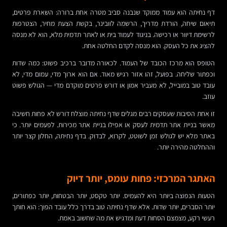
דף נחיתה הוא עמוד ממוקד שנבנה סביב מטרה אחת ברורה: השארת פרטים,
תיאום שיחה, הורדת מדריך, הרשמה לוובינר, בקשת הצעת מחיר, הצטרפות
לרשימת דיוור או רכישה. בניגוד לעמוד בית או לאתר תדמית מלא, הוא לא מנסה
להציג את כל העסק. הוא מנסה לקדם החלטה אחת.
הטופס הוא מרכז הכובד של העמוד. לכאורה מדובר ברכיב פשוט: כמה שדות
וכפתור שליחה. בפועל, זהו אזור רגיש מאוד. אם הוא ארוך מדי, עמום מדי, לא
עובד טוב במובייל, לא מעביר אמון או דורש פרטים מוקדם מדי — הגולש פשוט
עוזב.
זו אחת הסיבות שעסקים רבים מגלים שדף נחיתה מוצלח דורש לא פחות חשיבה
מאשר בניית אתר תדמית לעסק או אפילו בניית אתר מכירות. לפעמים יותר. כי
באתר מלא יש לגולש זמן לשוטט, לקרוא, לבדוק. בדף נחיתה, החלון קצר יותר
וההחלטה מהירה יותר.
האתגר המרכזי: פחות עומס, יותר דיוק
הטעות הנפוצה ביותר היא להעמיס. יותר טקסט, יותר הבטחות, יותר כפתורים,
יותר הסברים, יותר שדות. אלא שדף נחיתה טוב בדרך כלל עובד הפוך: הוא חותך
רעשי רקע, מצמצם הסחות דעת ומדגיש את מה שחשוב באמת.