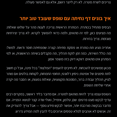
צריכים לשרת מטרה. לא רק לייצר רושם, אלא גם לאפשר פעולה.
איך בונים דף נחיתה עם טופס שעובד טוב יותר
הבסיס מתחיל בכותרת. הכותרת הראשית צריכה לענות מהר על שלוש שאלות:
מה מציעים כאן, למי זה מתאים, ולמה כדאי להמשיך לקרוא. לא צריך יצירתיות
מוגזמת. צריך בהירות.
אחריה מגיע תת-כותרת או פסקת פתיחה קצרה שמפחיתה חוסר ודאות. למשל:
מה כולל השירות, כמה זמן לוקח תהליך, מה מקבלים בשיחה הראשונית, או למי
הפתרון אינו מתאים. דווקא דיוק כזה משפר אמון.
מכאן ממשיכים להוכחות. לא חייבים להעמיס “המלצות” בכל פינה, אבל כן חשוב
לתת סימנים של אמינות: ניסיון רלוונטי, תחומי התמחות, לקוחות בולטים אם מותר
לציין, תהליך עבודה ברור, הסמכות מקצועיות, שאלות נפוצות, או הסבר מה יקרה
אחרי שליחת הטופס.
הטופס עצמו צריך להיות מותאם למטרה. אם מדובר בליד ראשוני, במקרים רבים
עדיף לבקש מעט פרטים: שם, טלפון, אימייל, ואולי שדה קצר לנושא הפנייה. אם
מדובר בבקשה מורכבת יותר, אפשר לבקש מידע נוסף — אבל צריך להצדיק את
זה. אנשים לא אוהבים למלא טפסים ארוכים בלי להבין למה המידע נדרש.