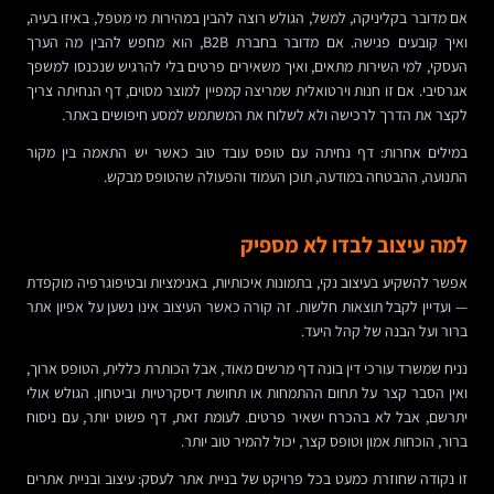
אם מדובר בקליניקה, למשל, הגולש רוצה להבין במהירות מי מטפל, באיזו בעיה,
ואיך קובעים פגישה. אם מדובר בחברת B2B, הוא מחפש להבין מה הערך
העסקי, למי השירות מתאים, ואיך משאירים פרטים בלי להרגיש שנכנסו למשפך
אגרסיבי. אם זו חנות וירטואלית שמריצה קמפיין למוצר מסוים, דף הנחיתה צריך
לקצר את הדרך לרכישה ולא לשלוח את המשתמש למסע חיפושים באתר.
במילים אחרות: דף נחיתה עם טופס עובד טוב כאשר יש התאמה בין מקור
התנועה, ההבטחה במודעה, תוכן העמוד והפעולה שהטופס מבקש.
למה עיצוב לבדו לא מספיק
אפשר להשקיע בעיצוב נקי, בתמונות איכותיות, באנימציות ובטיפוגרפיה מוקפדת
— ועדיין לקבל תוצאות חלשות. זה קורה כאשר העיצוב אינו נשען על אפיון אתר
ברור ועל הבנה של קהל היעד.
נניח שמשרד עורכי דין בונה דף מרשים מאוד, אבל הכותרת כללית, הטופס ארוך,
ואין הסבר קצר על תחום ההתמחות או תחושת דיסקרטיות וביטחון. הגולש אולי
יתרשם, אבל לא בהכרח ישאיר פרטים. לעומת זאת, דף פשוט יותר, עם ניסוח
ברור, הוכחות אמון וטופס קצר, יכול להמיר טוב יותר.
זו נקודה שחוזרת כמעט בכל פרויקט של בניית אתר לעסק: עיצוב ובניית אתרים