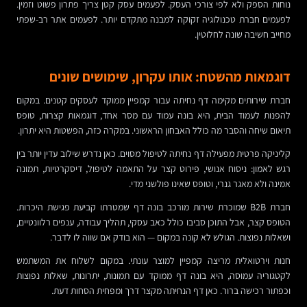
נוחות הספק ולא לפי צורכי העסק. לפעמים עסק קטן צריך פתרון פשוט וזמין.
לפעמים חברת טכנולוגיה זקוקה למבנה מתקדם יותר. לפעמים אתר רב-שפתי
מחייב חשיבה שונה לחלוטין.
דוגמאות מהשטח: אותו עקרון, שימושים שונים
חברת שירותים מקימה דף נחיתה עבור קמפיין ממוקד לעסקים קטנים. במקום
להפנות לעמוד הבית, היא בונה עמוד עם מסר אחד, דוגמאות קצרות, טופס
תיאום שיחה והסבר מה כולל האבחון הראשוני. במקרה כזה, הפשטות היא יתרון.
קליניקה פרטית מפעילה דף נחיתה לטיפול מסוים. כאן נדרש שילוב עדין יותר בין
רגש לאמון: ניסוח אנושי, פירוט קצר על התאמה לטיפול, דיסקרטיות, תמונה
אמינה ולא מאגר גנרי, וטופס שאינו פולשני מדי.
חברת B2B שמוכרת שירות מורכב בונה דף שמטרתו קביעת פגישת היכרות.
הטופס קצר, אבל התוכן סביבו כולל כאב עסקי, תהליך עבודה, ענפים רלוונטיים,
ושאלות נפוצות. הגולש לא קונה במקום — הוא בודק אם שווה לו לדבר.
חנות וירטואלית מריצה קמפיין למוצר עונתי. במקום לשלוח את המשתמש
לקטגוריה עמוסה, היא בונה דף ממוקד עם תמונות, יתרונות, שאלות נפוצות
וכפתור רכישה ברור. כאן דף הנחיתה מקצר דרך ומפחית הסחות דעת.