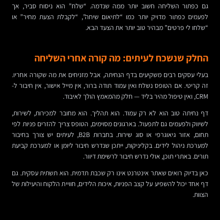
גם כפתור השליחה חשוב יותר ממה שנדמה. “שלח” הוא ניסוח סביר, אך
לפעמים כפתור מדויק יותר כמו “לתיאום שיחה”, “לקבלת הצעת מחיר” או
“שלחו לי פרטים” מבהיר טוב יותר את הצעד הבא.
החלק שנשכח לעיתים: מה קורה אחרי השליחה
בעלי עסקים רבים משקיעים בדף הנחיתה, אבל מזניחים את מה שקורה אחריו.
זה קריטי. אם הטופס נשלח ואין עמוד תודה ברור, אין מייל אישור, אין חיבור ל-
CRM, ואין טיפול מהיר בליד — חלק מהמאמץ הולך לאיבוד.
דף נחיתה טוב הוא לא רק עמוד. הוא תהליך. הוא מחובר למכירות, לשירות,
לשיווק ולפעמים גם לתפעול. בארגונים מסוימים, הטופס צריך להזרים פניות לפי
תחום, אזור גיאוגרפי או סוג שירות. בחברות B2B, לעיתים יש צורך בחיבור
למערכת ניהול לידים. בקליניקות, ייתכן שנדרש חיבור ליומן או למערכת קביעת
תורים. באתרי תוכן, אולי נדרש חיבור לרשימת דיוור.
כאן בדיוק רואים שאתר אינטרנט אינו רק שכבת תדמית. הוא תשתית עסקית. גם
דף אחד יכול להשפיע על קצב הפניות, איכות הלידים, חוויית הלקוח והיעילות של
הצוות.