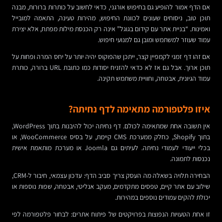
אם הדף אמור להופיע גם בחיפוש אורגני, כדאי לחשוב על כותרות ברורות, מבנה
תוכן טוב, ניסוחים שעונים לכוונת החיפוש, מהירות טעינה, התאמה למובייל
ואמינות. “בניית אתר עם קידום בגוגל” אינה רק הכנסת מילות מפתח, אלא יצירת
עמוד שעוזר למשתמש ומובן גם למנועי חיפוש.
אם זהו דף זמני לקמפיין קצר, ייתכן שהפוקוס יהיה יותר על יחס המרה ופחות על
תוכן ארוך. אבל גם אז לא כדאי להזניח יסודות כמו כתובת URL ברורה, כותרת
עמוד הגיונית, אבטחה, וחוויית משתמש תקינה.
איזו פלטפורמה מתאימה לדף נחיתה?
אין תשובה אחת שמתאימה לכולם. דף נחיתה יכול להיבנות בתוך WordPress,
בתוך Shopify, כחלק ממערכת CMS קיימת, על בסיס WooCommerce, או
בכלי ייעודי לעמודי נחיתה. לעיתים גם Joomla או מערכת מותאמת אישית
נכנסות לתמונה.
הבחירה תלויה בשאלה מה העסק צריך סביב הדף: עדכון עצמאי, חיבור ל-CRM,
שילוב עם אתר קיים, טפסים מתקדמים, מעקב אנליטי, אבטחה, שפות נוספות או
יכולת להקים עמודים נוספים במהירות.
זו אחת הטעויות הנפוצות בפרויקטים של פיתוח אתרים: לבחור פלטפורמה לפי