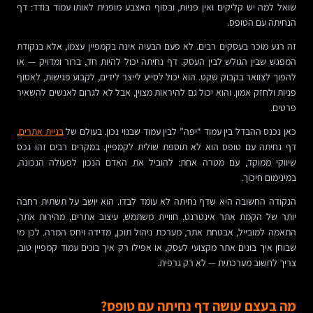
שואל למה יש קליקים ואין פניות, ובסוף האצבע מופנית לאותו עמוד בודד: דף
הנחיתה עם הטופס.
זה רגע מוכר בעסקים רבים. לא פעם הבעיה אינה בקמפיין עצמו, אלא בנקודת
המפגש שבין הגולש לבין העסק. דף נחיתה יכול להיות חד, ברור ומדויק — או
להפוך לצוואר בקבוק שקט. הוא יכול לסייע לייצר לידים, לקבוע פגישות, לאסוף
פניות ולחזק אמון. והוא יכול גם להיראות מצוין, אבל לא לגרום לאנשים להשאיר
פרטים.
כאן נכנס ההבדל בין עמוד “יפה” לבין עמוד שבנוי נכון. בעולם של
בניית אתרים
,
דף נחיתה עם טופס הוא לא תוספת שולית לקמפיין. במקרים רבים זהו נכס
שיווקי ממוקד, עם מטרה אחת: להוביל את האדם הנכון לפעולה הנכונה,
במינימום חיכוך.
הנקודה החשובה היא שדף נחיתה לא עומד לבדו. הוא יושב על תשתית רחבה
יותר של הקמת אתר אינטרנט, חוויית משתמש, עיצוב אתרים, מהירות אתר,
התאמה למובייל, אבטחת אתר, מערכת ניהול תוכן, מדידה ויחס המרה. לכן מי
שבוחן איך בונים אתר מקצועי לעסק, או אפילו רק איך בונים עמוד קמפיין טוב,
צריך לחשוב מערכתית — לא רק גרפית.
מה בעצם עושה דף נחיתה עם טופס?