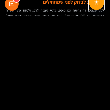
מה חשוב לבדוק לפני שמתחילים
לפני שבונים דף נחיתה עם טופס, כדאי לעצור לרגע ולנסח את המטרה
האמיתית. לא “להביא תנועה”, אלא מה בדיוק אמור לקרות: שיחת ייעוץ?
הרשמה? מכירה? הורדת חומר? בלי תשובה ברורה, קשה מאוד לקבל החלטות
נכונות על תוכן, עיצוב, טופס ומדידה.
כדאי גם להבין מי הקהל, מה מידת הבשלות שלו, ומה רמת האמון שהוא צריך
לפני פעולה. דף לקהל חם שמכיר את המותג לא צריך להיראות כמו דף לקהל
קר שנחשף אליו לראשונה.
ולבסוף, חשוב לברר מי יתחזק את הדף, איך מודדים אותו, מי מקבל את הלידים,
ואיך מעדכנים תוכן בהמשך. גם דף קטן הוא מוצר שצריך לחיות, לא קובץ
שמעלים ושוכחים.
סיכום בטבלה: המרכיבים שמשפיעים על דף נחיתה
עם טופס
נושא
למה זה חשוב
טעות נפוצה
כותרת
יוצרים בהירות ראשונית
ניסוח כללי או עמום שלא
ומסר
ומחזיקים את תשומת הלב
מסביר מה מציעים