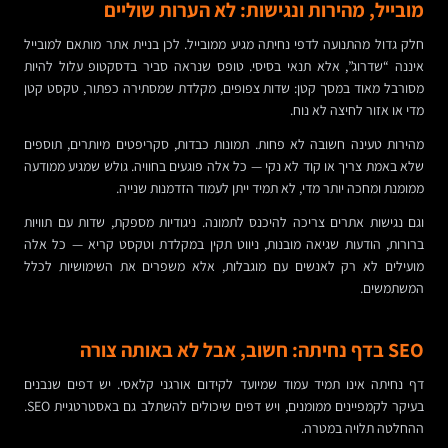
מובייל, מהירות ונגישות: לא הערות שוליים
חלק גדול מהתנועה לדפי נחיתה מגיע ממובייל. לכן בניית אתר מותאם למובייל
איננה “שדרוג”, אלא תנאי בסיסי. טופס שנראה סביר בדסקטופ עלול להיות
מסורבל מאוד במסך קטן: שדות צפופים, מקלדת שמסתירה כפתור, טקסט קטן
מדי או אזור לחיצה לא נוח.
מהירות טעינה חשובה לא פחות. תמונות כבדות, סקריפטים מיותרים, תוספים
שלא באמת צריך או קוד לא נקי — כל אלה פוגעים בחוויה. גולש שמגיע ממודעה
ממומנת ומחכה יותר מדי, לא תמיד ייתן לעמוד הזדמנות שנייה.
וגם נגישות אתרים צריכה להיכנס לתמונה. ניגודיות מספקת, שדות עם תוויות
ברורות, הודעות שגיאה מובנות, ניווט תקין במקלדת וטקסט קריא — כל אלה
מועילים לא רק לאנשים עם מוגבלות, אלא משפרים את השימושיות לכלל
המשתמשים.
SEO בדף נחיתה: חשוב, אבל לא באותה צורה
דף נחיתה אינו תמיד עמוד שמיועד לקידום אורגני קלאסי. יש דפים שנבנים
בעיקר לקמפיינים ממומנים, ויש דפים שיכולים להשתלב גם באסטרטגיית SEO.
ההחלטה תלויה במטרה.