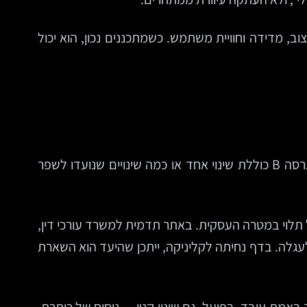
וב, מדידה וחוויית משתמש. כשמתכננים נכון, הוא יכול
A/B Testing הוא מבחן השוואתי בין שתי גרסאות של עמוד, רכיב או מסר. גרסה A היא בדרך כלל הגרסה הקיימת, וגרסה B כוללת שינוי אחד או כמה שינויים שנועדו לשפר
 תלוי במטרה העסקית. באתר תדמית למשרד עורכי דין,
לעגלה. בדף נחיתה לקליניקה, ייתכן שהיעד הוא השארת