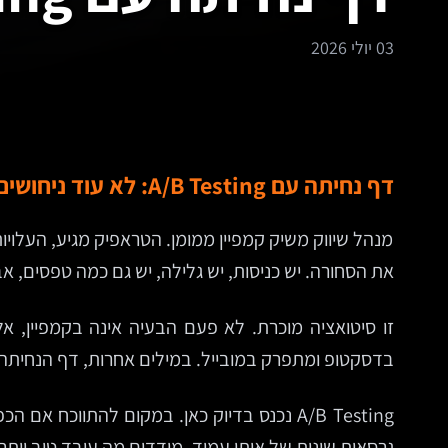
03 יולי 2026
דף נחיתה עם A/B Testing: לא עוד ניחושים, אלא החלטות שמבוססות על התנהגות אמיתית
מנהל שיווק משיק קמפיין ממומן. הטראפיק מגיע, העלוי
את הסחורה. יש כניסות, יש גלילה, יש גם כמה טפסים,
זו סיטואציה מוכרת. לא פעם הבעיה אינה בקמפיין, 
בדסקטופ ומתפרק במובייל. במילים אחרות, דף הנחית
A/B Testing נכנס בדיוק כאן. במקום להתווכ
גרסאות שונות של אותו עמוד, מודדים מה עובד טוב יות