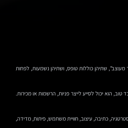
האחת ב-1,200 שקל, השנייה ב-6,500. שתיהן מבטיחות “עמוד מעוצב”, שתיהן כוללות טופס, ושתיהן נשמעות, לפחות
טוב, הוא יכול לסייע לייצר פניות, הרשמות או מכירות.
רטגיה, כתיבה, עיצוב, חוויית משתמש, פיתוח, מדידה,