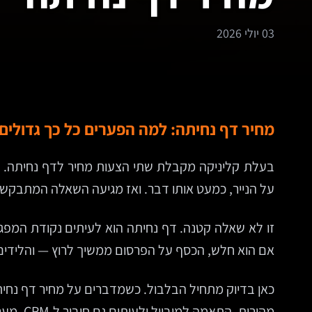
03 יולי 2026
מחיר דף נחיתה: למה הפערים כל כך גדולי
על הנייר, כמעט אותו דבר. ואז מגיעה השאלה המתבקשת:
זו לא שאלה קטנה. דף נחיתה הוא לעיתים נקודת המפגש הר
אם הוא חלש, הכסף על הפרסום ממשיך לרוץ — והלידים
כאן בדיוק מתחיל הבלבול. כשמדברים על מחיר דף נחיתה
מהירות, התאמה למובייל ולעיתים גם חיבור ל-CRM, מערכת דיוור או כלי אוטומציה.