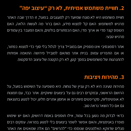
2. חוויית משתמש אמיתית, לא רק “עיצוב יפה”
חוויית משתמש היא לא מונח שמיועד רק למעצבים. בפועל, זו הדרך שבה האתר
מרגיש למשתמש: האם קל למצוא מידע, האם ברור מה לעשות הלאה, האם
הטופס קצר מדי או ארוך מדי, האם הכפתורים בולטים, והאם המעבר בין עמודים
מרגיש טבעי.
אתר רספונסיבי אינו מספיק אם במובייל צריך לגלול בלי סוף כדי למצוא כפתור,
או אם התפריט עמוס. בניית אתר מותאם למובייל פירושה התאמה אמיתית
להתנהגות של משתמשים במסך קטן, לא רק הקטנה של עיצוב הדסקטופ.
3. מהירות ויציבות
מהירות טעינה היא לא רק עניין של נוחות. היא משפיעה על השימוש בפועל, על
הרושם הראשוני, ובמקרים רבים גם על ביצועים שיווקיים. אתר כבד, עם תמונות
לא אופטימליות, סקריפטים מיותרים או אחסון אתרים חלש, יכול לפגוע בתוצאות
גם אם כל השאר נראה טוב.
כדאי לבדוק מה נטען בכל עמוד, אילו תוספים באמת דרושים, האם יש שימוש
מופרז באנימציות, והאם אפשר לשפר ביצועים בלי לפגוע במראה. עסקים רבים
מגלים שדווקא האלמנטים שנוספו כדי “להרשים” הם אלה שמאטים את האתר