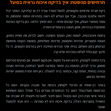
תרחישים מהשטח: איך בדיקת איכות נראית בפועל
ניקח חברת שירותים מקצועיים, למשל משרד עורכי דין או קליניקה. האתר יכול
להיות אלגנטי ומכובד, אבל אם הגולש לא רואה במהירות תחומי התמחות, מי
עומד מאחורי העסק, ואיך קובעים שיחה — הוא ימשיך הלאה. כאן בדיקת האיכות
מתמקדת בבהירות, אמון, תנועה בין עמודים והמרה.
בחנות אינטרנטית, לעומת זאת, המוקד משתנה. חשוב לבדוק את חוויית הסינון,
תצוגת המוצרים, מהירות התמונות, מדיניות משלוחים, פשטות הקופה ותחושת
הביטחון בזמן תשלום. בניית אתר מכירות מחייבת דיוק בפרטים הקטנים, כי כל
חיכוך קטן עלול לעלות במכירות שלא קרו.
בדף נחיתה לקמפיין, הדגש הוא על פוקוס. אין מקום לעומס. אם מגיעים מפרסום
ממומן, צריך לבדוק התאמה בין המסר במודעה למסך הנחיתה, מהירות טעינה
גבוהה במיוחד, טופס קצר, וכפתור ברור לפעולה. כאן יחס המרה מושפע ישירות
מאיכות הביצוע.
באתר רב-שפתי או פורטל לקוחות, נכנסת עוד שכבה: עקביות. האם כל
הגרסאות מעודכנות? האם כל הכפתורים עובדים בכל שפה? האם משתמש
באזור אישי מבין היכן הוא נמצא? האם חיבור למערכת חיצונית לא שוברת את
החוויה? במערכות כאלה, בדיקת איכות היא לא מותרות — היא תנאי לתפעול
שוטף.