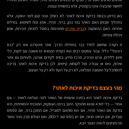
לחשוד שהבעיה אינה בקמפיין, אלא בתשתית עצמה.
כאן בדיוק נכנסת בדיקת איכות לאתר. לא כשלב טכני קטן לפני השקה, אלא
כתהליך שבוחן האם האתר בנוי נכון, ברור, מהיר, אמין ונוח לשימוש. במילים
אחרות: האם ההשקעה ב
בניית אתרים
מתורגמת בפועל לפניות, מכירות, אמון
ויכולת צמיחה.
זו נקודה שחשוב לחדד כבר בתחילת הדרך. אתר אינטרנט אינו רק “נכס
דיגיטלי” כללי. עבור עסקים רבים הוא נקודת המפגש הראשונה עם לקוח, כלי
סינון ללידים, ערוץ מכירה, מרכז מידע, בסיס לקידום אורגני, ולעיתים גם אזור
שירות, גיוס או עבודה מול לקוחות קיימים. לכן בדיקת איכות לאתר צריכה
להסתכל על התמונה המלאה, לא רק על הקוד ולא רק על העיצוב.
מהי בעצם בדיקת איכות לאתר?
בדיקת איכות לאתר היא בחינה שיטתית של האתר לפני העלאה לאוויר — וגם
אחרי — כדי לוודא שהוא מתפקד היטב ברמה העסקית, התוכנית והחווייתית. היא
בודקת אם האתר מהיר, אם הוא מותאם למובייל, אם התוכן ברור, אם טפסים
עובדים, אם הניווט הגיוני, אם יש בסיס טוב ל-SEO, ואם הגולש מבין מהר מאוד
מה מציעים לו ומה הצעד הבא.