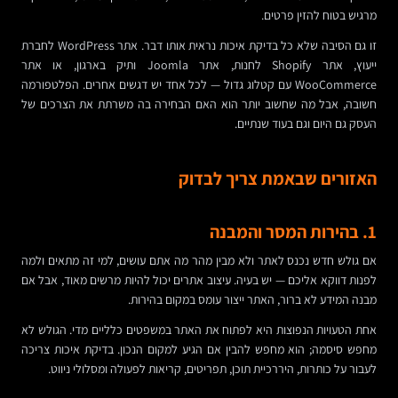
מרגיש בטוח להזין פרטים.
זו גם הסיבה שלא כל בדיקת איכות נראית אותו דבר. אתר WordPress לחברת
ייעוץ, אתר Shopify לחנות, אתר Joomla ותיק בארגון, או אתר
WooCommerce עם קטלוג גדול — לכל אחד יש דגשים אחרים. הפלטפורמה
חשובה, אבל מה שחשוב יותר הוא האם הבחירה בה משרתת את הצרכים של
העסק גם היום וגם בעוד שנתיים.
האזורים שבאמת צריך לבדוק
1. בהירות המסר והמבנה
אם גולש חדש נכנס לאתר ולא מבין מהר מה אתם עושים, למי זה מתאים ולמה
לפנות דווקא אליכם — יש בעיה. עיצוב אתרים יכול להיות מרשים מאוד, אבל אם
מבנה המידע לא ברור, האתר ייצור עומס במקום בהירות.
אחת הטעויות הנפוצות היא לפתוח את האתר במשפטים כלליים מדי. הגולש לא
מחפש סיסמה; הוא מחפש להבין אם הגיע למקום הנכון. בדיקת איכות צריכה
לעבור על כותרות, היררכיית תוכן, תפריטים, קריאות לפעולה ומסלולי ניווט.