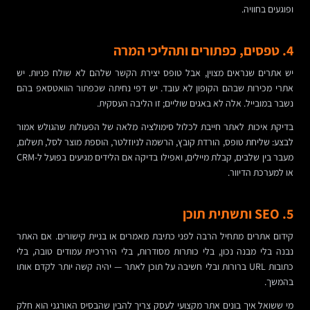
ופוגעים בחוויה.
4. טפסים, כפתורים ותהליכי המרה
יש אתרים שנראים מצוין, אבל טופס יצירת הקשר שלהם לא שולח פניות. יש
אתרי מכירות שבהם הקופון לא עובד. יש דפי נחיתה שכפתור הוואטסאפ בהם
נשבר במובייל. אלה לא באגים שוליים; זו הליבה העסקית.
בדיקת איכות לאתר חייבת לכלול סימולציה מלאה של הפעולות שהגולש אמור
לבצע: שליחת טופס, הורדת קובץ, הרשמה לניוזלטר, הוספת מוצר לסל, תשלום,
מעבר בין שלבים, קבלת מיילים, ואפילו בדיקה אם הלידים מגיעים בפועל ל-CRM
או למערכת הדיוור.
5. SEO ותשתית תוכן
קידום אתרים מתחיל הרבה לפני כתיבת מאמרים או בניית קישורים. אם האתר
נבנה בלי מבנה נכון, בלי כותרות מסודרות, בלי היררכיית עמודים טובה, בלי
כתובות URL ברורות ובלי חשיבה על תוכן לאתר — יהיה קשה יותר לקדם אותו
בהמשך.
מי ששואל איך בונים אתר מקצועי לעסק צריך להבין שהבסיס האורגני הוא חלק