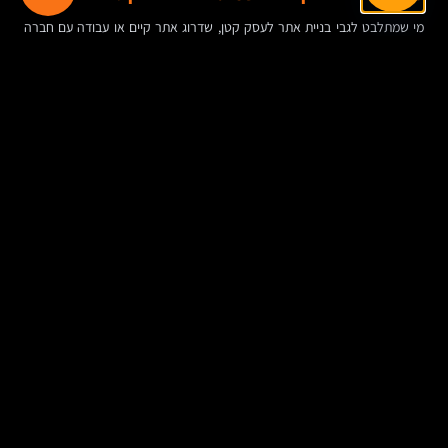
מי שמתלבט לגבי בניית אתר לעסק קטן, שדרוג אתר קיים או עבודה עם חברה
לבניית אתרים, לא חייב להיכנס מיד לרמת המפרט הטכני. אבל הוא כן צריך
לקבל תשובות ברורות לכמה שאלות יסוד.
מה המטרה המרכזית של האתר: תדמית, לידים, מכירות, שירות, גיוס או
שילוב ביניהם?
מי יעדכן את האתר בפועל, ובאיזו מערכת ניהול תוכן יהיה הכי נוח לעבוד
לאורך זמן?
איך תיראה בדיקת האיכות: מי בודק, מה בודקים, ובאיזה שלב?
האם הפרויקט כולל חשיבה על SEO, מובייל, מהירות, נגישות ואבטחה כבר
מההתחלה?
איך ימדדו הצלחה אחרי העלייה לאוויר: פניות, רכישות, זמן שהייה, יחס
המרה או מדדים אחרים?
השאלות האלה אולי נשמעות פשוטות, אבל הן מבדילות בין אתר שנבנה כפרויקט
עיצוב לבין אתר שנבנה כתשתית עסקית.
טבלת סיכום: מה כוללת בדיקת איכות לאתר