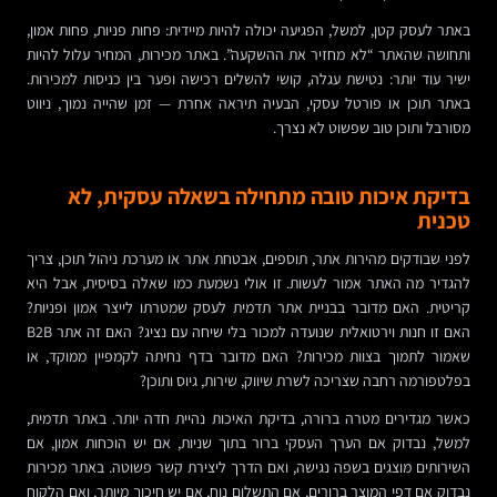
באתר לעסק קטן, למשל, הפגיעה יכולה להיות מיידית: פחות פניות, פחות אמון,
ותחושה שהאתר “לא מחזיר את ההשקעה”. באתר מכירות, המחיר עלול להיות
ישיר עוד יותר: נטישת עגלה, קושי להשלים רכישה ופער בין כניסות למכירות.
באתר תוכן או פורטל עסקי, הבעיה תיראה אחרת — זמן שהייה נמוך, ניווט
מסורבל ותוכן טוב שפשוט לא נצרך.
בדיקת איכות טובה מתחילה בשאלה עסקית, לא
טכנית
לפני שבודקים מהירות אתר, תוספים, אבטחת אתר או מערכת ניהול תוכן, צריך
להגדיר מה האתר אמור לעשות. זו אולי נשמעת כמו שאלה בסיסית, אבל היא
קריטית. האם מדובר בבניית אתר תדמית לעסק שמטרתו לייצר אמון ופניות?
האם זו חנות וירטואלית שנועדה למכור בלי שיחה עם נציג? האם זה אתר B2B
שאמור לתמוך בצוות מכירות? האם מדובר בדף נחיתה לקמפיין ממוקד, או
בפלטפורמה רחבה שצריכה לשרת שיווק, שירות, גיוס ותוכן?
כאשר מגדירים מטרה ברורה, בדיקת האיכות נהיית חדה יותר. באתר תדמית,
למשל, נבדוק אם הערך העסקי ברור בתוך שניות, אם יש הוכחות אמון, אם
השירותים מוצגים בשפה נגישה, ואם הדרך ליצירת קשר פשוטה. באתר מכירות
נבדוק אם דפי המוצר ברורים, אם התשלום נוח, אם יש חיכוך מיותר, ואם הלקוח