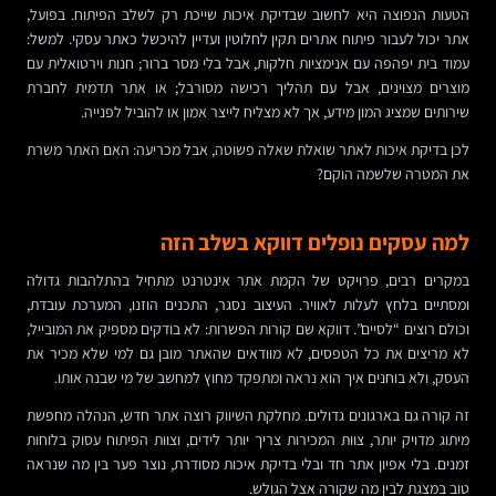
הטעות הנפוצה היא לחשוב שבדיקת איכות שייכת רק לשלב הפיתוח. בפועל,
אתר יכול לעבור פיתוח אתרים תקין לחלוטין ועדיין להיכשל כאתר עסקי. למשל:
עמוד בית יפהפה עם אנימציות חלקות, אבל בלי מסר ברור; חנות וירטואלית עם
מוצרים מצוינים, אבל עם תהליך רכישה מסורבל; או אתר תדמית לחברת
שירותים שמציג המון מידע, אך לא מצליח לייצר אמון או להוביל לפנייה.
לכן בדיקת איכות לאתר שואלת שאלה פשוטה, אבל מכריעה: האם האתר משרת
את המטרה שלשמה הוקם?
למה עסקים נופלים דווקא בשלב הזה
במקרים רבים, פרויקט של הקמת אתר אינטרנט מתחיל בהתלהבות גדולה
ומסתיים בלחץ לעלות לאוויר. העיצוב נסגר, התכנים הוזנו, המערכת עובדת,
וכולם רוצים “לסיים”. דווקא שם קורות הפשרות: לא בודקים מספיק את המובייל,
לא מריצים את כל הטפסים, לא מוודאים שהאתר מובן גם למי שלא מכיר את
העסק, ולא בוחנים איך הוא נראה ומתפקד מחוץ למחשב של מי שבנה אותו.
זה קורה גם בארגונים גדולים. מחלקת השיווק רוצה אתר חדש, הנהלה מחפשת
מיתוג מדויק יותר, צוות המכירות צריך יותר לידים, וצוות הפיתוח עסוק בלוחות
זמנים. בלי אפיון אתר חד ובלי בדיקת איכות מסודרת, נוצר פער בין מה שנראה
טוב במצגת לבין מה שקורה אצל הגולש.