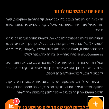
הטעויות שממשיכות לחזור
הראשונה היא השקעה בעיצוב בלי אסטרטגיה. קל להתרשם ממוקאפים, קשה
יותר לשאול אם האתר באמת בנוי למסלול קנייה, לפנייה או להסבר שירות
מורכב.
השנייה היא בחירת פלטפורמה לא מתאימה. לפעמים בוחרים מערכת רק כי היא
“פופולרית”, בלי לבדוק מי יתחזק אותה, כמה קל לעדכן תוכן, האם היא תומכת
בהתרחבות עתידית, והאם היא מתאימה לצוות הפנימי. WordPress, Shopify,
WooCommerce או פתרון אחר — אין בחירה אחת נכונה לכולם.
השלישית היא הזנחת התוכן. אתר יכול להיות בנוי היטב, אבל אם התוכן חלש,
עמום או מלא בז'רגון, הוא לא יעבוד. תוכן טוב לאתר אינו קישוט. הוא עוזר
להסביר, לשכנע, לייצר אמון ולתרום גם ל-SEO.
והרביעית היא לחשוב שההשקה היא קו הסיום. אתר מקצועי דורש בדיקות,
תחזוקה, מדידה ושיפור. אם לא בודקים מה עובד, מאיפה מגיעות הפניות, איפה
גולשים נוטשים ומה קורה במובייל — קשה להבין מה באמת צריך לשפר.
1
מה חשוב לבדוק לפני שמתחילים פרויקט בניית אתר