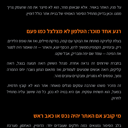
על פניו, האתר באוויר. אלא שבאופן מוזר, הוא לא מייצר את מה שהעסק צריך
ממנו. וכאן בדיוק מתחיל הסיפור האמיתי של בניית אתר כולל דומיין.
רגע אחד מוכר: הטלפון לא מצלצל כמו פעם
בעלת קליניקה פותחת את הבוקר עם קפה, בודקת מיילים, ואז את טופס הלידים.
ריק. ובינתיים, הקמפיין ממשיך לרוץ, הכסף יוצא, והאתר — זה שאמור היה לסגור
את הפינה — עומד שם יפה ומבריק, אבל שקט.
בחברת שירותים זה נראה אחרת. מנהל השיווק רואה תנועה בגוגל, רואה
קליקים, רואה אנשים שמגיעים לעמודים, ואז פתאום הנתון נשבר: יחס ההמרה
נמוך, טפסים לא נסגרים, ומבקרים עוזבים מהר.
זה מזכיר משהו שהרבה עסקים מגלים מאוחר: אתר הוא לא קובץ תדמית.
בפועל, הוא תשתית עסקית. אם היא בנויה לא נכון, כל מה שיושב עליה מתחיל
לחרוק.
מי קובע אם האתר יהיה נכס או כאב ראש
בלב הסיפור נמצאים כמה חלקים שעובדים יחד: הדומיין, האחסון, מערכת