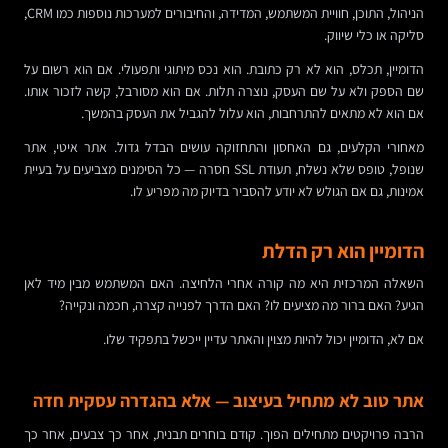
הניהול, התוכן, חוויית המשתמש, המדידה, והחיבורים למערכות נוספות כמו CRM,
סליקה או כלי שיווק.
הדומיין, תכלס, הוא לא רק כתובת. הוא נכס מיתוגי ותפעולי. אם הוא רשום על
שם הספק ולא על שם העסק, נוצרה תלות. אם הוא מסורבל, קשה לזכור אותו.
אם הוא לא מתאים להתרחבות, הוא עלול להגביל את העסק בהמשך.
מאחורי הקלעים, גם האחסון והתחזוקה עושים הבדל גדול. אתר איטי, אתר
שנופל, טופס שלא נשלח, תעודת SSL חסרה — כל הסימנים מצביעים על בעיית
אמינות, גם אם הגולש לא יודע להסביר בדיוק מה מפריע לו.
הדומיין הוא רק הדלת
השאלה המרכזית היא מה קורה אחרי הלחיצה. האם המשתמש מבין מיד לאן
הגיע? האם ברור מה מציעים לו? האם הדרך לפנייה קצרה, חכמה ונקייה?
אם לא, הדומיין יכול להיות מצוין והאתר עדיין ייכשל בתפקיד שלו.
אתר טוב לא מתחיל בעיצוב — אלא בהגדרה עסקית חדה
הרבה פרויקטים מתחילים הפוך. קודם בוחרים תבנית, אחר כך צבעים, אחר כך