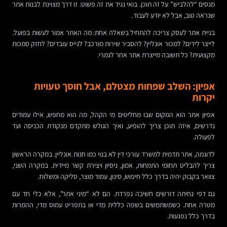
מנסים “להלביש” על זה תוכן. בואי נגיד את זה פשוט: זו דרך מצוינת לבנות אתר
שנראה טוב, אבל לא יודע לעבוד.
בניית אתר לעסק צריכה להתחיל בשאלה אחת: מה האתר אמור לעשות בפועל.
לייצר לידים? למכור אונליין? להסביר שירות מורכב? לגייס עובדים? לחזק סמכות
מקצועית? כל תשובה מייצרת אתר אחר לגמרי.
אפיון: השלב שפחות מצטלם, אבל חוסך טעויות
יקרות
אפיון אתר הוא המקום שבו מחליטים מי הקהל, מה הוא מחפש, אילו עמודים
נדרשים, איזה תוכן צריך להופיע, ואיך הגולש מתקדם מנקודת הכניסה ועד
לפעולה.
לדוגמה, אתר תדמית למשרד עורכי דין לא בנוי כמו חנות אונליין. במקרה הראשון
צריך להבליט תחומי התמחות, אמון, ניסיון ויצירת קשר מיידית. במקרה השני,
צוואר בקבוק יהיה בדרך כלל חיפוש, סינון, עמוד מוצר, סליקה ומשלוח.
גם דפי נחיתה דורשים חשיבה נפרדת. הם לא “מיני אתר”, אלא כלי חד עם
מטרה אחת. כשמשתמשים בשפה כללית מדי או בתפריט עמוס מדי, ההמרות
בדרך כלל נפגעות.