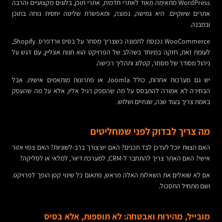
WordPress מתאימה מאוד לאתרי תדמית, אתרי תוכן, בלוגים מקצועיים והרבה
אתרים שיווקיים. היא גמישה, נפוצה, ומאפשרת שליטה יחסית נוחה בתוכן
ובמבנה.
WooCommerce נכנסת לתמונה כשצריך מסחר על בסיס וורדפרס. Shopify,
לעומת זאת, חזקה במיוחד כשהלב של הפרויקט הוא חנות אונליין, עם דגש על
ניהול מסודר של מסחר, קטלוג ותהליך רכישה.
יש גם מערכות אחרות, כולל Joomla או פתרונות מותאמים אישית. אבל
הבחירה לא אמורה להתבסס על מה שהספק רגיל אליו, אלא על מה שהעסק
באמת צריך בעוד שנה, שנתיים ושלוש.
מה צריך לבדוק לפני שמחליטים
האם הצוות יוכל לעדכן לבד תכנים? האם יש צורך ברב-לשוניות? האם צפוי אזור
אישי? האם האתר צריך להתחבר ל-CRM, למערכת דיוור, למלאי או לסליקה?
אם לא שואלים את השאלות האלה מראש, פתאום כל שינוי קטן הופך לפרויקט.
ושם מתחיל התסכול.
מובייל, מהירות ואבטחה: לא תוספות, אלא בסיס