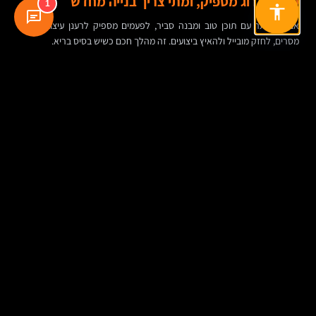
מתי שדרוג מספיק, ומתי צריך בנייה מחדש
1
אם יש אתר עם תוכן טוב ומבנה סביר, לפעמים מספיק לרענן עיצוב, לשפר
מסרים, לחזק מובייל ולהאיץ ביצועים. זה מהלך חכם כשיש בסיס בריא.
אבל אם המערכת מיושנת, קשה לעדכן, הקוד לא יציב, יש תלות מלאה בספק,
האבטחה חלשה או שהאתר כבר לא מייצג את העסק — כנראה שצריך לעצור
ולבנות מחדש.
כל הסימנים מצביעים על אותו עיקרון: לא משדרגים רק כי נמאס מהעיצוב, ולא
בונים מחדש רק כי מישהו הציע. בודקים מה באמת שבור.
איך מטרת האתר משנה את המבנה כולו
שלושה כיוונים, שלוש לוגיקות שונות
אתר לחברת שירותים B2B
כאן הדגש הוא על אמון, מומחיות ופנייה איכותית. צריך עמודי שירות מדויקים,
מקרי בוחן, שאלות נפוצות, טפסים קצרים ודרך ברורה לדבר עם איש מכירות.