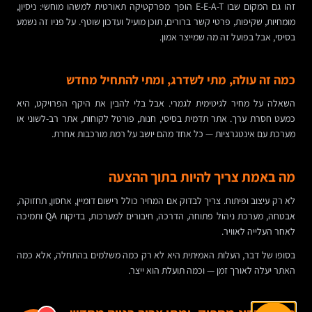
זהו גם המקום שבו E-E-A-T הופך מפרקטיקה תאורטית למשהו מוחשי: ניסיון,
מומחיות, שקיפות, פרטי קשר ברורים, תוכן מועיל ועדכון שוטף. על פניו זה נשמע
בסיסי, אבל בפועל זה מה שמייצר אמון.
כמה זה עולה, מתי לשדרג, ומתי להתחיל מחדש
השאלה על מחיר לגיטימית לגמרי. אבל בלי להבין את היקף הפרויקט, היא
כמעט חסרת ערך. אתר תדמית בסיסי, חנות, פורטל לקוחות, אתר רב-לשוני או
מערכת עם אינטגרציות — כל אחד מהם יושב על רמת מורכבות אחרת.
מה באמת צריך להיות בתוך ההצעה
לא רק עיצוב ופיתוח. צריך לבדוק אם המחיר כולל רישום דומיין, אחסון, תחזוקה,
אבטחה, מערכת ניהול פתוחה, הדרכה, חיבורים למערכות, בדיקות QA ותמיכה
לאחר העלייה לאוויר.
בסופו של דבר, העלות האמיתית היא לא רק כמה משלמים בהתחלה, אלא כמה
האתר יעלה לאורך זמן — וכמה תועלת הוא ייצר.