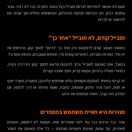
פעם היה אפשר להתייחס לגרסת מובייל כאל בונוס. היום זה כבר לא רציני. עבור
עסקים רבים, רוב הכניסות מגיעות מהטלפון, והמשתמש מחליט תוך שניות אם
להישאר או לברוח.
מובייל קודם, לא מובייל “אחר כך”
כשאתר מעוצב קודם לדסקטופ ורק אחר כך “נדחס” למסך קטן, מרגישים את
זה מיד. כותרות נשברות, כפתורים קטנים מדי, טפסים מעצבנים, והניווט מסורבל.
בפועל, אתר מותאם למובייל צריך להיבנות מראש למסך קטן: היררכיה נקייה,
כפתורי פעולה ברורים, טקסט קריא, וזמני טעינה קצרים.
זה קריטי במיוחד לעסקים מקומיים. גולש שמחפש קליניקה, מסעדה, משרד ייעוץ
או חנות, רוצה מהר טלפון, ווטסאפ, כתובת, שעות פתיחה או דרך להזמין. אם
המידע הזה קבור, האתר מפספס את הרגע.
מהירות היא חוויית משתמש במספרים
אתר כבד מרגיש כבד עוד לפני שמודדים אותו. תמונות לא דחוסות, תוספים
מיותרים, קוד עמוס, פונטים חיצוניים מוגזמים — כל אלה מאטים את האתר