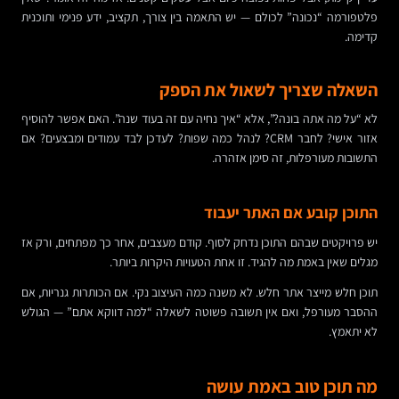
פלטפורמה “נכונה” לכולם — יש התאמה בין צורך, תקציב, ידע פנימי ותוכנית
קדימה.
השאלה שצריך לשאול את הספק
לא “על מה אתה בונה?”, אלא “איך נחיה עם זה בעוד שנה”. האם אפשר להוסיף
אזור אישי? לחבר CRM? לנהל כמה שפות? לעדכן לבד עמודים ומבצעים? אם
התשובות מעורפלות, זה סימן אזהרה.
התוכן קובע אם האתר יעבוד
יש פרויקטים שבהם התוכן נדחק לסוף. קודם מעצבים, אחר כך מפתחים, ורק אז
מגלים שאין באמת מה להגיד. זו אחת הטעויות היקרות ביותר.
תוכן חלש מייצר אתר חלש. לא משנה כמה העיצוב נקי. אם הכותרות גנריות, אם
ההסבר מעורפל, ואם אין תשובה פשוטה לשאלה “למה דווקא אתם” — הגולש
לא יתאמץ.
מה תוכן טוב באמת עושה