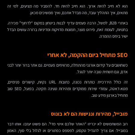
הוא לא חייב להיות ארוך. הוא חייב להיות חד. להסביר מה מציעים, למי זה
מתאים, איך התהליך עובד, מה מבדל אתכם, ואיך ממשיכים מכאן.
באתרי B2B, למשל, הרבה פעמים עדיף לבנות ביטחון במקום “לדחוף” מכירה.
בחנויות, לעומת זאת, פירוט מוצר, תמונות מדויקות ומדיניות ברורה עושים הבדל
ישיר ביחס ההמרה.
SEO מתחיל ביום ההקמה, לא אחרי
כשחושבים על קידום אורגני מהתחלה, מרוויחים פעמיים. גם אתר ברור יותר לבני
אדם, וגם תשתית טובה יותר לגוגל.
זה כולל היררכיית כותרות נכונה, כתובות URL נקיות, קישורים פנימיים,
מטא-דאטה, עמודי שירות ממוקדים ומהירות טעינה תקינה. בפועל, SEO טוב
מתחיל בארגון מידע טוב.
מובייל, מהירות ונגישות הם לא בונוס
רוב המשתמשים לא יכריזו “האתר שלכם איטי מדי”. הם פשוט יעזבו. אותו דבר
במובייל: אם צריך להגדיל טקסט, לפספס כפתורים או לגלול בלי סוף, האמון