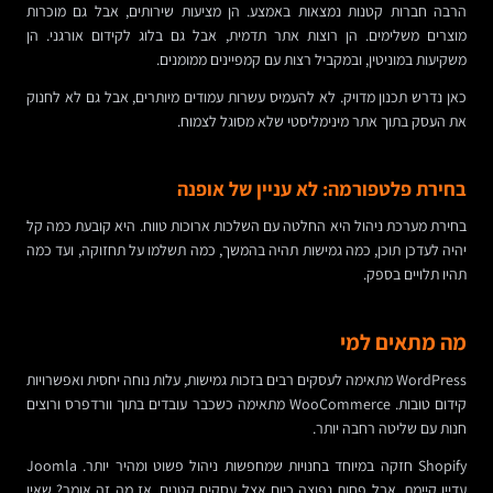
הרבה חברות קטנות נמצאות באמצע. הן מציעות שירותים, אבל גם מוכרות
מוצרים משלימים. הן רוצות אתר תדמית, אבל גם בלוג לקידום אורגני. הן
משקיעות במוניטין, ובמקביל רצות עם קמפיינים ממומנים.
כאן נדרש תכנון מדויק. לא להעמיס עשרות עמודים מיותרים, אבל גם לא לחנוק
את העסק בתוך אתר מינימליסטי שלא מסוגל לצמוח.
בחירת פלטפורמה: לא עניין של אופנה
בחירת מערכת ניהול היא החלטה עם השלכות ארוכות טווח. היא קובעת כמה קל
יהיה לעדכן תוכן, כמה גמישות תהיה בהמשך, כמה תשלמו על תחזוקה, ועד כמה
תהיו תלויים בספק.
מה מתאים למי
WordPress מתאימה לעסקים רבים בזכות גמישות, עלות נוחה יחסית ואפשרויות
קידום טובות. WooCommerce מתאימה כשכבר עובדים בתוך וורדפרס ורוצים
חנות עם שליטה רחבה יותר.
Shopify חזקה במיוחד בחנויות שמחפשות ניהול פשוט ומהיר יותר. Joomla
עדיין קיימת, אבל פחות נפוצה כיום אצל עסקים קטנים. אז מה זה אומר? שאין