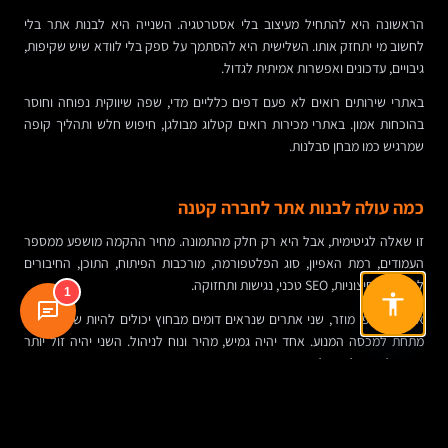
הראשונה היא להתחיל מעיצוב בלי אסטרטגיה. השנייה היא לבנות אתר בלי
לחשוב מי יתחזק אותו. השלישית היא להסתמך על ספק בלי לוודא שיש שקיפות,
גיבויים, עדכונים ואפשרות אמיתית לגדול.
באתרי שירותים רואים לא פעם דפים כלליים מדי, שפה שיווקית נפוחה וחוסר
בהוכחות אמון. באתרי מכירות רואים קטלוג מבולגן, חיפוש חלש ותהליך קופה
שמרגיש כמו מבחן סבלנות.
כמה עולה לבנות אתר לחברה קטנה
זו שאלה לגיטימית, אבל היא רק חלק מהתמונה. מחיר ההקמה מושפע ממספר
העמודים, רמת האפיון, סוג הפלטפורמה, מורכבות הפיתוח, התוכן, החיבורים
למערכות חיצוניות, SEO טכני, נגישות ותחזוקה.
1
אלא שבאופן מוזר, שני אתרים שנראים דומים מבחוץ יכולים להיות שונים מאוד
מתחת למכסה המנוע. אחד יהיה גמיש, מהיר ונוח לניהול. השני יהיה זול יותר
בהתחלה, אבל יקר לאורך זמן.
העלות שלא רואים בהצעת המחיר