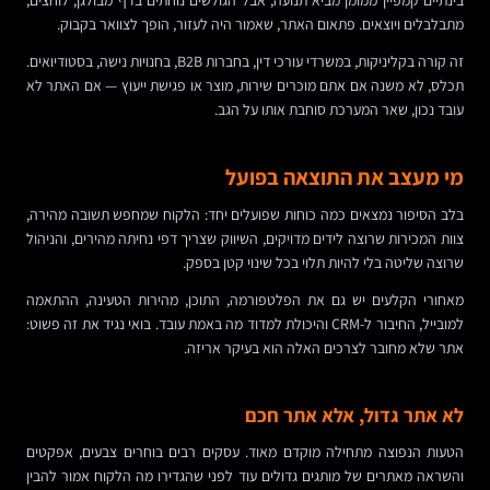
בינתיים קמפיין ממומן מביא תנועה, אבל הגולשים נוחתים בדף מבולגן, לוחצים,
מתבלבלים ויוצאים. פתאום האתר, שאמור היה לעזור, הופך לצוואר בקבוק.
זה קורה בקליניקות, במשרדי עורכי דין, בחברות B2B, בחנויות נישה, בסטודיואים.
תכלס, לא משנה אם אתם מוכרים שירות, מוצר או פגישת ייעוץ — אם האתר לא
עובד נכון, שאר המערכת סוחבת אותו על הגב.
מי מעצב את התוצאה בפועל
בלב הסיפור נמצאים כמה כוחות שפועלים יחד: הלקוח שמחפש תשובה מהירה,
צוות המכירות שרוצה לידים מדויקים, השיווק שצריך דפי נחיתה מהירים, והניהול
שרוצה שליטה בלי להיות תלוי בכל שינוי קטן בספק.
מאחורי הקלעים יש גם את הפלטפורמה, התוכן, מהירות הטעינה, ההתאמה
למובייל, החיבור ל-CRM והיכולת למדוד מה באמת עובד. בואי נגיד את זה פשוט:
אתר שלא מחובר לצרכים האלה הוא בעיקר אריזה.
לא אתר גדול, אלא אתר חכם
הטעות הנפוצה מתחילה מוקדם מאוד. עסקים רבים בוחרים צבעים, אפקטים
והשראה מאתרים של מותגים גדולים עוד לפני שהגדירו מה הלקוח אמור להבין