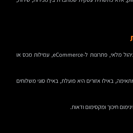
חברות לוגיסטיקה פועלות בעולם מורכב. חלקן מתמחות בשילוח בינלאומי, אחרות בהפצה מקומית, אחסנה, קירור, ניהול מלאי, פתרונות ל-eCommerce, עמילות מכס או
מה, באילו אזורים היא פועלת, באילו סוגי משלוחים
ימום חיכוך ומקסימום ודאות.