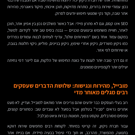
נכון: עמודי שירות ברורים, כותרות מדויקות, תוכן איכותי, מיקוד גיאוגרפי, מהירות
אתר טובה, וקוד נקי שמנועי חיפוש יודעים לסרוק.
SEO אינו קסם, וגם לא פתרון מיידי. אבל כאשר משלבים נכון בין אפיון אתר, תוכן
לאתר, חוויית משתמש וביצועים טכניים — נבנה בסיס טוב יותר לקידום. למשל,
במקום עמוד אחד בשם “השירותים שלנו”, עדיף לעיתים לבנות עמודים נפרדים
כמו ניקיון משרדים, ניקיון אחרי שיפוץ, ניקיון בניינים, פוליש, ניקוי חלונות בגובה,
או שירותים לפי אזור.
זו גם דרך טובה יותר לענות על כוונת החיפוש של הלקוח, וגם לייצר דפי נחיתה
יעילים יותר לקמפיינים ממומנים.
מובייל, מהירות ונגישות: שלושת הדברים שעסקים
רבים מגלים מאוחר מדי
רוב בעלי העסקים כבר יודעים שהם צריכים אתר מותאם למובייל. ועדיין, לא מעט
אתרים נראים “סביר” בטלפון אבל בפועל לא עובדים טוב: כפתורים קטנים,
טפסים מסורבלים, טקסט צפוף, תמונות כבדות וניווט מבלבל.
עבור חברת ניקיון, זה קריטי במיוחד. לקוחות רבים מחפשים שירות דווקא
בתנועה, מהמשרד, מהרכב, או תוך כדי טיפול בבעיה מיידית. אם בניית אתר