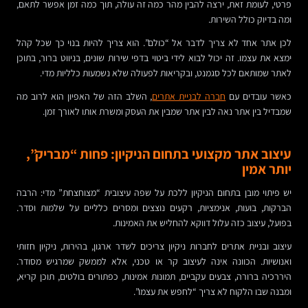
פרטי, לעומת זאת, ירצה להבין מהר כמה זה עולה, תוך כמה זמן אפשר לתאם,
ומה בדיוק כולל השירות.
לכן אתר אחד לא צריך לדבר אל “כולם”. הוא צריך להיות בנוי כך שכל קהל
ימצא את עצמו. זה יכול לבוא לידי ביטוי בדפי שירות שונים, בניווט ברור, בתוכן
לאתר שמותאם לכל סגמנט, ובקריאות לפעולה שלא נשמעות כלליות מדי.
כאשר עובדים עם
חברה לבניית אתרים
, השלב הזה של האפיון הוא לרוב מה
שמבדיל בין אתר נאה לבין אתר שמבין את העסק ומשרת אותו לאורך זמן.
עיצוב אתר מקצועי בתחום הניקיון: פחות “מבריק”,
יותר אמין
יש פיתוי מובן בתחום הניקיון ללכת על שפה עיצובית “מצוחצחת” מדי: הרבה
הברקות, בועות, אנימציות, רקעים נוצצים ומסרים כלליים על שלמות וסדר.
בפועל, עיצוב כזה עלול דווקא להחליש את האמינות.
עיצוב ובניית אתרים לחברות ניקיון צריכים לשדר ארגון, בהירות, ניקיון חזותי
ואנושיות. הכוונה אינה לעיצוב קר או טכני, אלא לממשק שמרגיש מסודר.
היררכיה ברורה, צבעים עקביים, תמונות אמינות, כפתורים בולטים, תוכן קריא,
ומבנה שבו הלקוח לא צריך “לחפש את עצמו”.