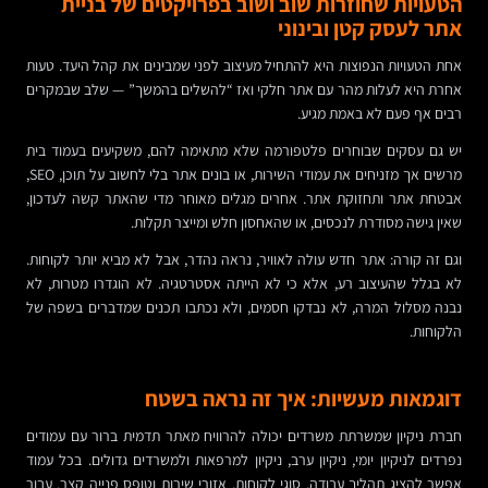
הטעויות שחוזרות שוב ושוב בפרויקטים של בניית
אתר לעסק קטן ובינוני
אחת הטעויות הנפוצות היא להתחיל מעיצוב לפני שמבינים את קהל היעד. טעות
אחרת היא לעלות מהר עם אתר חלקי ואז “להשלים בהמשך” — שלב שבמקרים
רבים אף פעם לא באמת מגיע.
יש גם עסקים שבוחרים פלטפורמה שלא מתאימה להם, משקיעים בעמוד בית
מרשים אך מזניחים את עמודי השירות, או בונים אתר בלי לחשוב על תוכן, SEO,
אבטחת אתר ותחזוקת אתר. אחרים מגלים מאוחר מדי שהאתר קשה לעדכון,
שאין גישה מסודרת לנכסים, או שהאחסון חלש ומייצר תקלות.
וגם זה קורה: אתר חדש עולה לאוויר, נראה נהדר, אבל לא מביא יותר לקוחות.
לא בגלל שהעיצוב רע, אלא כי לא הייתה אסטרטגיה. לא הוגדרו מטרות, לא
נבנה מסלול המרה, לא נבדקו חסמים, ולא נכתבו תכנים שמדברים בשפה של
הלקוחות.
דוגמאות מעשיות: איך זה נראה בשטח
חברת ניקיון שמשרתת משרדים יכולה להרוויח מאתר תדמית ברור עם עמודים
נפרדים לניקיון יומי, ניקיון ערב, ניקיון למרפאות ולמשרדים גדולים. בכל עמוד
אפשר להציג תהליך עבודה, סוגי לקוחות, אזורי שירות וטופס פנייה קצר. עבור