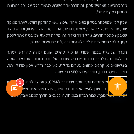
מנהל תפעול שמחפש ספק, זה הרבה יותר משכנע מעמוד כללי על “כל פתרונות
הניקיון במקום אחד”.
עסק קטן שמתמחה בניקיון בתים אחרי שיפוץ עשוי להזדקק דווקא לאתר ממוקד
יותר, עם גלריית לפני-אחרי, שאלות נפוצות, הסבר מה כלול בשירות, וטופס מהיר
שמבקש מספר חדרים, גודל דירה ואזור. זהו מקרה קלאסי שבו בניית אתר לעסק
קטן יכולה לחסוך שיחות לא רלוונטיות ולהעלות את איכות הפניות.
חברה שפועלת בכמה שפות או מול קהלים שונים יכולה להידרש לאתר
רב-לשוני. זה רלוונטי במיוחד אם היא עובדת מול חברות זרות, מתחמי תעסוקה
בינלאומיים או קהלים מגוונים בערים גדולות. כאן כבר נדרש אפיון מדויק יותר,
כולל התאמות תוכן, ניווט ושיקולי SEO בכל שפה.
ויש גם תרחיש מתקדם יותר: אתר שמחובר ל-CRM, מאפשר לקלוט פניות לפי
1
סוג שירות, מנתב אותן לאיש המכירות המתאים, ושולח אוטומטית אישור ללקוח.
זה לא “פיצ’ר נוצץ”. עבור חברה בצמיחה, זו לפעמים הדרך למנוע אובדן לידים.
כמה עולה לבנות אתר לחברת ניקיון?
זו אחת השאלות הראשונות שבעלי עסקים שואלים, ובצדק. אבל התשובה תלויה
מאוד בהיקף. בניית אתר תדמית בסיסי, אתר עם מספר עמודי שירות, דפי נחיתה,