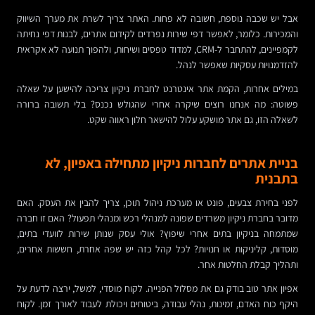
אבל יש שכבה נוספת, חשובה לא פחות. האתר צריך לשרת את מערך השיווק
והמכירות. כלומר, לאפשר דפי שירות נפרדים לקידום אתרים, לבנות דפי נחיתה
לקמפיינים, להתחבר ל-CRM, למדוד טפסים ושיחות, ולהפוך תנועה לא אקראית
להזדמנויות עסקיות שאפשר לנהל.
במילים אחרות, הקמת אתר אינטרנט לחברת ניקיון צריכה להישען על שאלה
פשוטה: מה אנחנו רוצים שיקרה אחרי שהגולש נכנס? בלי תשובה ברורה
לשאלה הזו, גם אתר מושקע עלול להישאר חלון ראווה שקט.
בניית אתרים לחברות ניקיון מתחילה באפיון, לא
בתבנית
לפני בחירת צבעים, פונט או מערכת ניהול תוכן, צריך להבין את העסק. האם
מדובר בחברת ניקיון משרדים שפונה למנהלי רכש ומנהלי תפעול? האם זו חברה
שמתמחה בניקיון בתים אחרי שיפוץ? אולי עסק שנותן שירות לוועדי בתים,
מוסדות, קליניקות או חנויות? לכל קהל כזה יש שפה אחרת, חששות אחרים,
ותהליך קבלת החלטות אחר.
אפיון אתר טוב בודק גם את מסלול הפנייה. לקוח מוסדי, למשל, ירצה לדעת על
היקף כוח האדם, זמינות, נהלי עבודה, ביטוחים ויכולת לעבוד לאורך זמן. לקוח