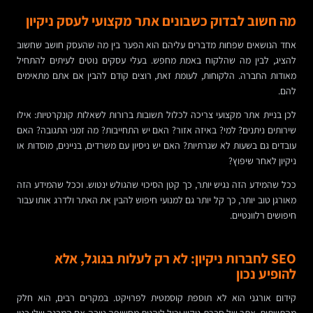
מה חשוב לבדוק כשבונים אתר מקצועי לעסק ניקיון
אחד הנושאים שפחות מדברים עליהם הוא הפער בין מה שהעסק חושב שחשוב
להציג, לבין מה שהלקוח באמת מחפש. בעלי עסקים נוטים לעיתים להתחיל
מאודות החברה. הלקוחות, לעומת זאת, רוצים קודם להבין אם אתם מתאימים
להם.
לכן בניית אתר מקצועי צריכה לכלול תשובות ברורות לשאלות קונקרטיות: אילו
שירותים ניתנים? למי? באיזה אזור? האם יש התחייבות? מה זמני התגובה? האם
עובדים גם בשעות לא שגרתיות? האם יש ניסיון עם משרדים, בניינים, מוסדות או
ניקיון לאחר שיפוץ?
ככל שהמידע הזה נגיש יותר, כך קטן הסיכוי שהגולש ינטוש. וככל שהמידע הזה
מאורגן טוב יותר, כך קל יותר גם למנועי חיפוש להבין את האתר ולדרג אותו עבור
חיפושים רלוונטיים.
SEO לחברות ניקיון: לא רק לעלות בגוגל, אלא
להופיע נכון
קידום אורגני הוא לא תוספת קוסמטית לפרויקט. במקרים רבים, הוא חלק
מהתשתית. אתר של חברת ניקיון יכול ליהנות מחשיפה טובה אם המבנה שלו בנוי