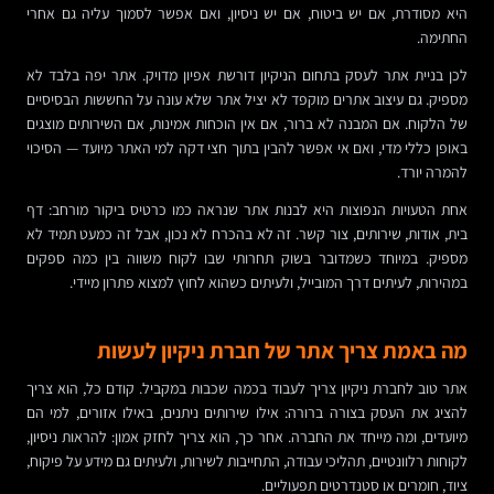
היא מסודרת, אם יש ביטוח, אם יש ניסיון, ואם אפשר לסמוך עליה גם אחרי
החתימה.
לכן בניית אתר לעסק בתחום הניקיון דורשת אפיון מדויק. אתר יפה בלבד לא
מספיק. גם עיצוב אתרים מוקפד לא יציל אתר שלא עונה על החששות הבסיסיים
של הלקוח. אם המבנה לא ברור, אם אין הוכחות אמינות, אם השירותים מוצגים
באופן כללי מדי, ואם אי אפשר להבין בתוך חצי דקה למי האתר מיועד — הסיכוי
להמרה יורד.
אחת הטעויות הנפוצות היא לבנות אתר שנראה כמו כרטיס ביקור מורחב: דף
בית, אודות, שירותים, צור קשר. זה לא בהכרח לא נכון, אבל זה כמעט תמיד לא
מספיק. במיוחד כשמדובר בשוק תחרותי שבו לקוח משווה בין כמה ספקים
במהירות, לעיתים דרך המובייל, ולעיתים כשהוא לחוץ למצוא פתרון מיידי.
מה באמת צריך אתר של חברת ניקיון לעשות
אתר טוב לחברת ניקיון צריך לעבוד בכמה שכבות במקביל. קודם כל, הוא צריך
להציג את העסק בצורה ברורה: אילו שירותים ניתנים, באילו אזורים, למי הם
מיועדים, ומה מייחד את החברה. אחר כך, הוא צריך לחזק אמון: להראות ניסיון,
לקוחות רלוונטיים, תהליכי עבודה, התחייבות לשירות, ולעיתים גם מידע על פיקוח,
ציוד, חומרים או סטנדרטים תפעוליים.