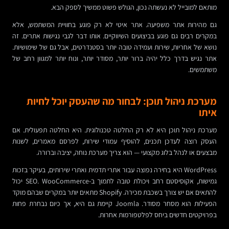
מותאם למובייל לא נעשתה נכון, הגולש פשוט ממשיך לספק הבא.
גם מהירות אתר משפיעה. אתר איטי לא רק פוגע בחוויית המשתמש, אלא
במקרים רבים גם פוגע בביצועים השיווקיים. אותו דבר לגבי נגישות אתרים. זה
נושא של אחריות, שירות ועמידה טובה יותר בסטנדרטים, אבל גם של שימושיות.
אתר נגיש בדרך כלל יהיה ברור יותר, מסודר יותר, ונוח יותר למגוון רחב של
משתמשים.
מערכת ניהול תוכן: לבחור מה שהעסק יוכל לחיות
איתו
מערכת ניהול תוכן היא לא רק החלטה טכנולוגית. היא החלטה תפעולית. אם
העסק רוצה לעדכן תכנים, להוסיף עמודי שירות, לפרסם מאמרים, לשנות
מבצעים או לנהל בלוג מקצועי — הוא צריך מערכת נוחה, יציבה וברורה.
WordPress היא בחירה נפוצה עבור אתרי תדמית ואתרי שירותים, בעיקר בזכות
גמישות, אקוסיסטם רחב ויכולת טובה לתמוך ב-SEO. WooCommerce יכול
להתאים אם יש צורך בשכבת מכירה. Shopify מתאים יותר במקרים שבהם מוקד
הפעילות הוא מסחר מסודר. Joomla קיימת גם היא, אך כיום נבחרת פחות
בפרויקטים חדשים ביחס לפלטפורמות אחרות.