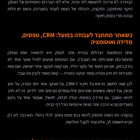
הבחירה לא צריכה להיעשות לפי טרנד, אלא לפי הצרכים האמיתיים של העסק,
היקף התחזוקה, התקציב, היכולת של הצוות לעבוד במערכת, והאם יש תלות
גבוהה מדי בספק חיצוני.
כשאתר מתחבר לעבודה בפועל: CRM, טפסים,
מדידה ואוטומציה
אחת ההחמצות הגדולות בבניית אתר לעסק היא להשאיר אותו מנותק
מהמערכות שמנהלות את העבודה. אם הטפסים מגיעים למייל שאף אחד לא
בודק בזמן, אם אין תיעוד של מקור הליד, אם קשה לעקוב אחרי שיחות, ואם צוות
המכירות לא יודע מאיזה עמוד הגיעה הפנייה — קשה מאוד להבין מה עובד.
לכן שווה לחשוב מראש על חיבור ל-CRM, על מעקב אחר יחס המרה, על תיוג
פניות, ועל דוחות פשוטים שמראים אילו עמודים מביאים יותר לידים. זה לא חייב
להיות מסובך. גם מדידה בסיסית יכולה לגלות, למשל, שעמוד אחד על ניקיון
משרדים מביא הרבה יותר פניות איכותיות מכל דף הבית.
בנקודה הזו האתר מפסיק להיות נכס סטטי והופך לכלי ניהולי. הוא כבר לא רק
מביא תשומת לב, אלא עוזר לקבל החלטות.