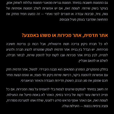
גם התמונות חשובות במיוחד. תמונות גנריות ממאגרי תמונות עלולות לשחוק אמון,
בעיקר בשוק שירותי. לעומת זאת, אם יש אפשרות לשלב תמונות אמיתיות של
צוות, ציוד, סביבות עבודה או תוצרים לפני ואחרי — זה כמעט תמיד מחזק את
התחושה שמדובר בעסק פעיל ומבוסס.
אתר תדמית, אתר מכירות או משהו באמצע?
לא כל חברת ניקיון צריכה חנות וירטואלית, אבל רבות כן צריכות חשיבה
מכירתית. יש הבדל בין בניית אתר תדמית לעסק שמטרתו להציג חברה ולהניע
לפנייה, לבין בניית אתר מכירות שבו לקוח יכול להזמין שירות, לבחור חבילה,
לשלם או לתאם אונליין.
בחלק מהמקרים, הפתרון המתאים הוא מבנה היברידי. למשל, אתר תדמית חזק
עם אפשרות להזמנת ביקור, רכישת שירות ניקיון חד-פעמי, או טופס הצעת מחיר
חכם שמסנן את סוג הנכס, השטח, תדירות העבודה והאזור הגיאוגרפי.
זה חשוב במיוחד לעסקים שרוצים לצמוח בלי להעמיס על צוות המכירות. אם כל
פנייה דורשת עשר דקות של בירור בסיסי, האתר לא באמת מייעל את הפעילות.
לעומת זאת, אם האתר אוסף מראש מידע רלוונטי, שולח אותו למערכת מסודרת,
ומציג ציפיות נכונות — היעילות עולה.