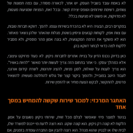
לא באמת עובד בשביל העסק. יש אתר, לכאורה מסודר, עם כמה תמונות של
צוותים, רשימת שירותים וטופס יצירת קשר. ובכל זאת, הפניות שמגיעות מעטות,
לא מדויקות, או פשוט לא מגיעות בכלל.
במקרים רבים, הבעיה היא לא בהכרח בשירות עצמו. להפך. דווקא חברות טובות,
עם צוות אמין, לקוחות קבועים וניסיון בשטח, מגלות שהאתר שלהן נשאר מאחור.
הוא לא משקף את הרמה המקצועית, לא בונה אמון מהר מספיק, ולא מסביר
ללקוח למה כדאי לבחור דווקא בהן.
כאן בדיוק נכנס הדיון על בניית אתרים לחברות ניקיון. לא כעוד פרויקט עיצובי,
אלא כמהלך עסקי. כי אתר בתחום הזה צריך לעשות יותר מאשר “להיות באוויר”.
הוא צריך לענות על שאלות, לסנן פניות, להציג יתרונות, לשרת קידום אורגני,
לעבוד היטב במובייל, ולהפוך ביקור קצר של גולש להחלטה מעשית: להשאיר
פרטים, להתקשר, לבקש הצעת מחיר או להזמין שירות.
האתגר המרכזי: למכור שירות שקשה להמחיש במסך
אחד
בניגוד למוצר פיזי שאפשר לצלם מכל זווית, שירותי ניקיון נשענים על אמון.
הלקוח לא קונה רק ניקיון. הוא קונה שקט. הוא רוצה לדעת מי ייכנס למשרד שלו,
לבית שלו או לבניין שהוא מנהל. הוא רוצה להבין אם החברה עומדת בזמנים, אם