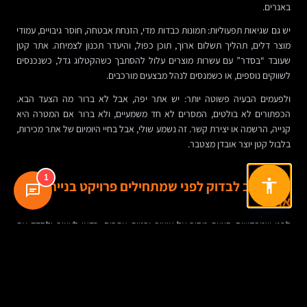
באנרים.
יש גם שגיאות תפעוליות: תמונות כבדות מדי, הזנחת אבטחה, חוסר גיבויים, עמודי
מוצר דלים, תהליך תשלום ארוך, תוכן כפול, והיעדר תכנון לצמיחה. אתר קטן
שעובד “בסדר” עם עשרות מוצרים עלול להסתבך כשהקטלוג גדל, כשנכנסים
לשווקים נוספים, או כשמנסים לנהל מבצעים מורכבים.
ולפעמים הבעיה פשוטה יותר: יש אתר יפה, אבל לא ברור מה הצעד הבא.
הכפתורים לא בולטים, המסרים לא חד משמעיים, ולא ברור אם המטרה היא
קנייה, הרשמה או יצירת קשר. זה נשמע שולי, אבל בחיי היומיום של אתר מכירות,
בלבול קטן יוצר אובדן מצטבר.
1
מה חשוב לבדוק לפני שמתחילים פרויקט בניית
אתר?
לפני שמבקשים הצעת מחיר על עיצוב ובניית אתרים, כדאי לעצור ולחדד את
התמונה העסקית. לא רק “כמה עמודים יהיו”, אלא מה האתר אמור להשיג.
אם מדובר בבניית אתר לעסק קטן בתחום האופנה, ייתכן שהדגש יהיה על חנות
פשוטה, ניהול עצמאי נוח וחיבור טוב לרשתות חברתיות. אם מדובר במותג צומח
עם פעילות שיווקית רחבה, ייתכן שיידרש אתר מורכב יותר, עם תשתית SEO