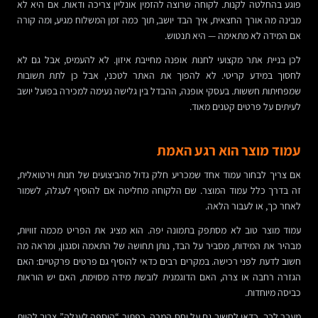
פוגע בהחלטה לקנות. לקוחה שרוצה להזמין אונליין צריכה ודאות. אם היא לא
מבינה מה אורך החצאית, איך הבד יושב, תוך כמה זמן המשלוח מגיע, ומה קורה
אם המידה לא מתאימה — היא תנטוש.
לכן בניית אתר מקצועי לחנות אופנה מחייבת איזון. לא להעמיס, אבל גם לא
לחסוך במידע קריטי. לא להפוך את האתר לטכני, אבל כן לתת תשובות
שמפחיתות חששות. בעסקי אופנה, ההבדל בין גלישה נעימה למכירה בפועל יושב
לעיתים על פרטים קטנים מאוד.
עמוד מוצר הוא רגע האמת
אם צריך לבחור עמוד אחד שמכריע חלק גדול מהביצועים של חנות וירטואלית,
זה בדרך כלל עמוד המוצר. שם הלקוחה מחליטה אם להוסיף לעגלה, לשמור
לאחר כך, או לעבור הלאה.
עמוד מוצר טוב לא מסתפק בתמונה יפה. הוא מציג את הפריט מכמה זוויות,
מבהיר את המידות, מסביר על הבד, נותן תחושה של התאמה וסגנון, ומראה מה
חשוב לדעת לפני רכישה. במקרים רבים כדאי להוסיף גם פרטים פרקטיים: האם
הגזרה רחבה או צרה, האם הדוגמנית לובשת מידה מסוימת, האם יש הוראות
כביסה מיוחדות.
מעבר לכך, כדאי לחשוב גם על יחס המרה. כפתור “הוספה לעגלה” צריך להיות