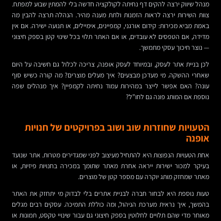
מנהל שיווק ירצה להקים דף נחיתה לקולקציה חדשה בלי להמתין שבוע למפתח.
צוות השירות ירצה לראות הזמנות ולתת מענה מהיר. הנהלה תרצה להבין מה
באמת מביא מכירות: קידום אורגני, קמפיינים, אימיילים, או תנועה ישירה. אם אין
מדידה, אם הטפסים לא עובדים, או אם האתר תלוי בכל שינוי קטן בספק חיצוני
— נוצר חיכוך עסקי מתמשך.
לכן בניית אתר לעסק, ובמיוחד לעסק אופנה, צריכה לכלול גם חשיבה על היום
שאחרי ההשקה. מי מעדכן מבצעים? איך מעלים מוצרים? מה קורה כשיש סוף
עונה? האם אפשר לייצר במהירות עמוד נחיתה לקמפיין? איך מנהלים שפה
נוספת אם המותג פונה גם לחו”ל?
הטעויות שחוזרות שוב ושוב בפרויקטים של חנויות
אופנה
אחת הטעויות הנפוצות היא להתחיל מעיצוב לפני שמגדירים מטרות. אתר שנועד
בעיקר למכור ישירות ייראה אחרת מאתר שתומך במכירה בחנויות פיזיות, או
מאתר שמחזק מותג יוקרה עם מספר קטן של מוצרים.
טעות נוספת היא לבחור חברה לבניית אתרים בלי לבדוק מי יתחזק את האתר
בהמשך, איך נראית מערכת הניהול, ומה כוללת התמיכה. עסקים רבים מגלים
מאוחר מדי שהם תלויים לחלוטין בספק חיצוני גם עבור שינויי טקסט, תמונות או