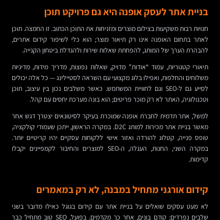
בניית אתר לעסק אופנה היא גם פרויקט תוכן
חנויות רבות משקיעות בצילום מוצרים ומזניחות את התוכן הכתוב. זו החמצה. תוכן
לאתר בתחום האופנה אינו רק תיאור מוצר; הוא כלי לשיפור קידום אתרים,
להבהרת הערך של המותג, להפחתת שאלות שירות ולהגדלת ביטחון הקנייה.
תיאורי קטגוריות, עמוד “אודות” מדויק, שאלות נפוצות, מדריך מידות, מדיניות
משלוחים והחלפות, ואפילו בלוג מקצועי עם השראה לסטיילינג — כל אלה יכולים
לסייע גם ל-SEO וגם לחוויית המשתמש. כאשר משלבים נכון בין עיצוב, תוכן
וטכנולוגיה, האתר לא רק מוכר פריטים; הוא בונה מערכת יחסים עם קהל.
למשל, אתר תדמית לחברת אופנה שמוכרת בעיקר לסיטונאים יצטרך דגש אחר
מאשר בניית אתר מכירות למותג D2C. במקרה הראשון, ייתכן שעמודי קולקציה,
טופס פנייה, קטלוג להורדה ואזור אישי ללקוחות עסקיים יהיו קריטיים יותר.
במקרה השני, החנות, העגלה, ה-SEO למוצרים והחיבור לקמפיינים יקבלו
קדימות.
קידום אורגני מתחיל במבנה, לא רק במאמרים
לא מעט עסקים שואלים על בניית אתר עם קידום בגוגל כאילו מדובר בשני
שלבים נפרדים: קודם בונים, אחר כך מקדמים. בפועל, SEO טוב מתחיל כבר