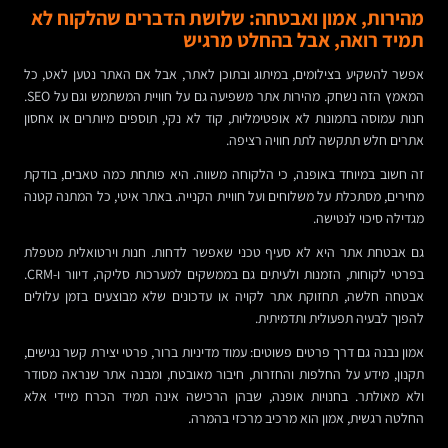
מהירות, אמון ואבטחה: שלושת הדברים שהלקוח לא
תמיד רואה, אבל בהחלט מרגיש
אפשר להשקיע בצילומים, במיתוג ובתוכן לאתר, אבל אם האתר נטען לאט, כל
המאמץ הזה נשחק. מהירות אתר משפיעה גם על חוויית המשתמש וגם על SEO.
חנות עמוסה בתמונות לא אופטימליות, קוד לא נקי, תוספים מיותרים או אחסון
אתרים חלש תתקשה לתת חוויה רציפה.
זה חשוב במיוחד באופנה, כי הלקוחה משווה. היא פותחת כמה טאבים, בודקת
מחירים, מסתכלת על משלוחים ועל חוויית הקנייה. באתר איטי, כל המתנה קטנה
מגדילה סיכוי לנטישה.
גם אבטחת אתר היא לא סעיף טכני שאפשר לדחות. חנות וירטואלית מטפלת
בפרטי לקוחות, הזמנות ולעיתים גם בממשקים למערכות סליקה, דיוור ו-CRM.
אבטחה חלשה, תחזוקת אתר לקויה או עדכונים שלא מבוצעים בזמן עלולים
להפוך לבעיה תפעולית ותדמיתית.
אמון נבנה גם דרך פרטים פשוטים: עמוד מדיניות ברור, פרטי יצירת קשר נגישים,
תקנון, מידע על החלפות והחזרות, חיבור מאובטח, ומבנה אתר שנראה מסודר
ולא מאולתר. בחנויות אופנה, שבהן הרכישה אינה תמיד הכרח מיידי אלא
החלטה רגשית, אמון הוא מרכיב מרכזי בהמרה.