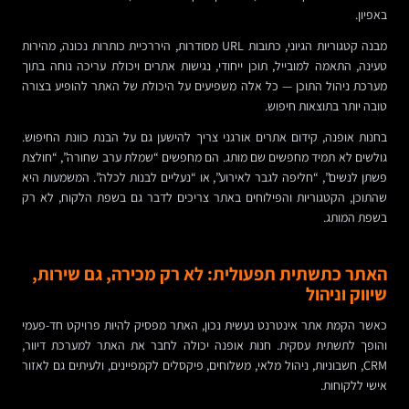
באפיון.
מבנה קטגוריות הגיוני, כתובות URL מסודרות, היררכיית כותרות נכונה, מהירות
טעינה, התאמה למובייל, תוכן ייחודי, נגישות אתרים ויכולת עריכה נוחה בתוך
מערכת ניהול התוכן — כל אלה משפיעים על היכולת של האתר להופיע בצורה
טובה יותר בתוצאות חיפוש.
בחנות אופנה, קידום אתרים אורגני צריך להישען גם על הבנת כוונת החיפוש.
גולשים לא תמיד מחפשים שם מותג. הם מחפשים “שמלת ערב שחורה”, “חולצת
פשתן לנשים”, “חליפה לגבר לאירוע”, או “נעליים לבנות לכלה”. המשמעות היא
שהתוכן, הקטגוריות והפילוחים באתר צריכים לדבר גם בשפת הלקוח, לא רק
בשפת המותג.
האתר כתשתית תפעולית: לא רק מכירה, גם שירות,
שיווק וניהול
כאשר הקמת אתר אינטרנט נעשית נכון, האתר מפסיק להיות פרויקט חד-פעמי
והופך לתשתית עסקית. חנות אופנה יכולה לחבר את האתר למערכת דיוור,
CRM, חשבוניות, ניהול מלאי, משלוחים, פיקסלים לקמפיינים, ולעיתים גם לאזור
אישי ללקוחות.