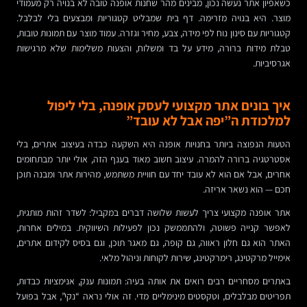
כשאפיון אתר נעשה נכון, מבינים מהר שחנות אופנה טובה לא בנויה רק מעמודי
מוצר. היא בנויה מזרימה. דף בית שמבליט קטגוריות ומבצעים בלי לבלבל.
קטגוריות עם סינון נוח לפי מידה, צבע, מחיר וגזרה. עמוד מוצר עם תמונות טובות,
טבלת מידות ברורה, מידע על בד ומשלוח, והצעות משלימות שלא מרגישות
אגרסיביות.
איך בונים אתר מקצועי לעסק אופנה, בלי ליפול
למלכודת ה”יפה אבל לא עובד”
הטעות הנפוצה ביותר בחנויות אופנה היא השקעה כבדה בעיצוב אתרים, בלי
אסטרטגיה ברורה להמרה. עיצוב חשוב מאוד בענף הזה, אולי יותר מבתחומים
אחרים, אבל אם הוא לא עובד יחד עם חוויית משתמש, מהירות אתר ומבנה תוכן
חכם — הוא נשאר אריזה.
אתר אופנה מקצועי צריך לעשות שלושה דברים במקביל: לשדר זהות מותגית,
לאפשר קנייה פשוטה, ולהתממשק נכון לפעילות השיווקית. במילים אחרות,
האתר הוא גם חלון ראווה, גם קופה, גם מאגר תוכן, וגם בסיס לקידום אתרים,
אימייל מרקטינג, רימרקטינג, שירות לקוחות וניהול מלאי.
באתרים מסחריים רבים רואים את אותה בעיה: תמונות ענק, אנימציות כבדות,
תפריטים מבלבלים, וטקסטים מינימליים מדי. זה אולי נראה “נקי”, אבל בפועל