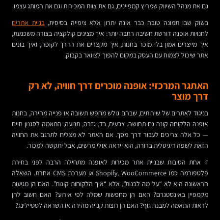
גם את מנהל השיווק שמריץ קמפיינים, גם את צוות המכירות וגם את המותג עצמו.
בשוק שבו תמונה טובה כבר אינה יתרון אלא ציפייה בסיסית,
בניית אתרים
לחנויות אופנה דורשת חשיבה רחבה יותר: איך מציגים קולקציה בצורה משכנעת,
איך מייצרים אמון בלי מוכר בחנות, איך מקצרים את הדרך לקופה, ואיך בונים
אתר שיכול לצמוח עם העסק במקום להפוך לצוואר בקבוק.
האתגר המרכזי: אופנה מוכרים דרך חוויה, לא רק
דרך מוצר
בניגוד לאתרים של שירותים, שבהם גולש מחפש תשובה או פנייה מהירה, בחנות
אופנה הלקוחה קונה גם תחושה. צבעים, בד, גזרה, תנועה, התאמה לסגנון חיים
— כל אלה צריכים לעבור דרך מסך. אם האתר לא מצליח לתרגם את החוויה
הזאת לשפה דיגיטלית ברורה, הוא ייראה אולי מרשים, אבל יתקשה למכור.
זו אחת הסיבות שבניית אתר מכירות לאופנה מתחילה הרבה לפני בחירת
פלטפורמה כמו Shopify, WooCommerce או מערכת CMS אחרת. השאלה
הראשונה היא לא “על מה לבנות”, אלא “איך הלקוחות קונות”. האם הן מגיעות
מקמפיין באינסטגרם? האם הן מחפשות שמלה לפי אירוע? האם חשוב להן
לראות התאמה למבנה גוף? האם הן רוצות קנייה מהירה או השראה לסטיילינג?