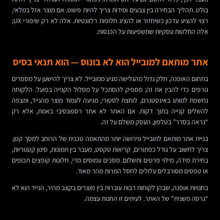
בולט. תהליך הבחירה בין צבעים ומידות צריך להיות פשוט. אם מוצר אזל במלאי,
רצוי להציע עדכון כשיחזור או להציג חלופות רלוונטיות. אלה לא רק שיפורי UX;
אלה החלטות עסקיות שמשפיעות על הכנסות.
אתר מותאם למובייל הוא לא בונוס — הוא תנאי בסיס
בתחום האופנה, חלק גדול מהגלישה מגיע ממובייל. לא צריך להישען על מספרים
גורפים כדי להבין את זה; מספיק להסתכל על מסלול הקנייה בפועל. הלקוחה
נחשפת למותג באינסטגרם, לוחצת לסטורי, מגיעה לעמוד מוצר מהנייד, ומצפה
להשלים קנייה בתוך דקות. אם האתר לא אתר רספונסיבי באמת, אלא רק
“נראה בסדר” בטלפון, העסק משלם על זה.
בניית אתר מותאם למובייל פירושה יותר מהתאמה טכנית של הרוחב למסך קטן.
צריך לחשוב על גודל כפתורים, קריאות טקסט, מעבר בין תמונות, סינון קטגוריות,
בחירת מידה, מילוי פרטים ותשלום. מסכים עמוסים מדי, חלונות קופצים תכופים
או טפסים מסורבלים עלולים לחסל המרות מהר מאוד.
בחנויות אופנה, שבהן לקוחות רבות עוברות בין מוצרים בקצב מהיר, הנייד הוא לא
“גרסה משנית” של האתר. לעיתים זו החנות עצמה.