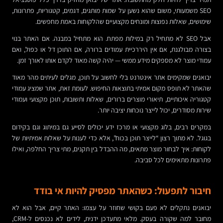
SEO משמעותי, משום שהוא נשען על שמות מותגים, דגמים, קטגוריות, פתרונות,
שימושים, שאלות נפוצות ומונחים מקצועיים שהלקוחות באמת מחפשים.
אבל SEO לא מתחיל רק במילות מפתח. הוא מתחיל במבנה. אם האתר בנוי
בצורה מבולגנת, אם אין היררכיית עמודים ברורה, אם התוכן דל או כפול, ואם
עמודי מוצר לא מספקים מידע ממשי — יהיה קשה מאוד לקדם אותו לאורך זמן.
יבואנים שמקימים אתר אינטרנט בלי לחשוב על תוכן, מגלים לעיתים מהר מאוד
שהאתר לא תופס מקום אמיתי בתוצאות החיפוש. לעומת זאת, אתר שמציג עמודי
קטגוריה איכותיים, תיאורי מוצרים ברורים, שאלות ותשובות, תוכן מקצועי ועמודי
שירות מסודרים, יכול לייצר נוכחות יציבה יותר.
במקרים רבים, בלוג מקצועי או מרכז ידע יכולים לסייע גם במיתוג וגם בקידום
בגוגל. לא מתוך רצון “לייצר תוכן בכוח”, אלא כדי לענות על שאלות אמיתיות של
לקוחות: איך לבחור מוצר מתאים, מה ההבדל בין תקנים, מתי צריך החלפה, ואילו
פתרונות מתאימים לכל סביבה.
חיבור לתפעול: כשהאתר מפסיק להיות אי בודד
יבואנים נתקלים לא פעם בקושי שחוזר על עצמו: האתר קיים, אבל הוא לא
מחובר למה שקורה בעסק. מלאי מתעדכן ידנית, לידים לא נכנסים ל-CRM,