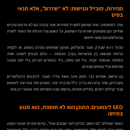
מהירות, מובייל ונגישות: לא “שדרוג”, אלא תנאי
בסיס
אתר רספונסיבי, אתר מותאם למובייל ומהירות אתר גבוהה הם לא פרטים טכניים
שוליים. הם משפיעים ישירות על השימוש, על האמון ועל היכולת של האתר לשרת
גם גולשים וגם מנועי חיפוש.
מנהל רכש שבודק מוצר מהטלפון, מתקין שמחפש מפרט בשטח, או לקוחה
פרטית שמשווה בין אפשרויות בערב מהספה — כולם מצפים לאותה חוויה
בסיסית: שהאתר יעבוד. בלי זום מיותר, בלי כפתורים זעירים, בלי זמני טעינה
מתישים ובלי טפסים שבורים.
גם נגישות אתרים כבר מזמן אינה נושא צדדי. מעבר להיבטים הרגולטוריים
והערכיים, אתר נגיש הוא בדרך כלל גם ברור יותר, מאורגן יותר ונוח יותר לשימוש
עבור קהלים רחבים. במילים אחרות, נגישות טובה משרתת יותר מאשר רק ציות.
SEO ליבואנים: התוכן הוא לא תוספת, הוא מנוע
צמיחה
כאשר שואלים “מה חשוב לבדוק לפני שבונים אתר”, קידום אתרים אורגני כמעט
תמיד צריך להיות חלק מהתשובה. אתר של יבואן מחזיק בדרך כלל פוטנציאל