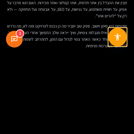
מבין את ההבדל בין אתר תדמית, אתר קטלוגי ואתר מכירות. האם הוא מדבר על
אפיון, על חוויית משתמש, על נגישות, על SEO, על אבטחה ועל תחזוקה — ולא
רק על “להרים אתר”.
שקיפות היא סימן חשוב. ספק טוב יסביר מה כן נכנס לפרויקט ומה לא, מה נדרש
מצד הלקוח, אילו מגבלות צפויות, ואיך ייראה שלב ההמשך אחרי העלייה לאוויר.
1
זה חשוב במיוחד כאשר האתר צפוי לגדול עם הזמן, להתרחב לשפות נוספות או
להתחבר למערכות פנימיות.
האתגרים שלא כדאי להתעלם מהם
גם פרויקט מוצלח עלול להיתקל בבעיות אם לא מנהלים אותו נכון. אתר מיושן,
תוכן חלש, מבנה לא ברור, חוסר התאמה למובייל, הזנחת SEO או תחזוקה
רופפת — כל אלה לא תמיד מורגשים ביום ההשקה, אבל כן מצטברים לאורך
זמן.
אבטחת אתר היא דוגמה טובה. כל עוד הכול עובד, קל לדחות עדכונים, גיבויים
ובדיקות. אבל אתר יבואן כולל לעיתים טפסי יצירת קשר, מסמכים, מידע עסקי
ולעיתים גם גישה לאזורים סגורים. הזנחה בתחום הזה עלולה ליצור נזק תדמיתי
ותפעולי.