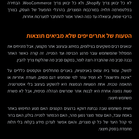
לא כל יבואן צריך Shopify, ולא כל יבואן צריך WooCommerce. הבחירה
בפלטפורמה תלויה במורכבות המוצרים, בהרגלי התפעול של העסק, בצורך
בריבוי שפות, ובשאלה עד כמה האתר אמור להתחבר למערכות אחרות.
הטעות של אתרים יפים שלא מביאים תוצאות
יבואנים רבים משקיעים בצילומים, במיתוג ובעיצוב אתר מקצועי, אבל מזניחים את
המסלול שהמשתמש עובר מרגע הכניסה ועד הפנייה. זה קורה כאשר האתר
נבנה סביב מה שהחברה רוצה לומר, במקום סביב מה שהלקוח צריך להבין.
למשל, עמוד בית עמוס באנימציות, באנרים מתחלפים וטקסטים כלליים על
“איכות וחדשנות” לא תמיד עוזר למי שמחפש דגם מסוים, תעודת אחריות או
התאמה טכנית. אחת הטעויות הנפוצות היא להשקיע בעיצוב בלי אסטרטגיה.
טעות נפוצה אחרת היא לבנות אתר שמרשים הנהלה פנימית, אבל לא משרת
משתמש חיצוני.
חוויית משתמש טובה נבחנת דווקא ברגעים הקטנים: האם מנוע החיפוש באתר
באמת עובד, האם עמוד מוצר נטען מהר, האם הכפתור לפנייה בולט, האם ברור
מי קהל היעד של כל קו מוצרים, והאם אפשר לעדכן מידע בקלות בלי תלות
מתמדת בספק חיצוני.