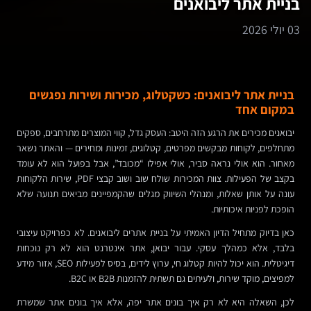
בניית אתר ליבואנים
03 יולי 2026
בניית אתר ליבואנים: כשקטלוג, מכירות ושירות נפגשים
במקום אחד
יבואנים מכירים את הרגע הזה היטב: העסק גדל, קווי המוצרים מתרחבים, ספקים
מתחלפים, לקוחות מבקשים מפרטים, קטלוגים, זמינות ומחירים — והאתר נשאר
מאחור. הוא אולי נראה סביר, אולי אפילו “מכובד”, אבל בפועל הוא לא עומד
בקצב של הפעילות. צוות המכירות שולח שוב ושוב קבצי PDF, שירות הלקוחות
עונה על אותן שאלות, ומנהלי השיווק מגלים שהקמפיינים מביאים תנועה שלא
הופכת לפניות איכותיות.
כאן בדיוק מתחיל הדיון האמיתי על בניית אתרים ליבואנים. לא כפרויקט עיצובי
בלבד, אלא כמהלך עסקי. עבור יבואן, אתר אינטרנט הוא לא רק נוכחות
דיגיטלית. הוא יכול להיות קטלוג חי, ערוץ לידים, בסיס לפעילות SEO, אזור מידע
למפיצים, מוקד שירות, ולעיתים גם תשתית להזמנות B2B או B2C.
לכן, השאלה היא לא רק איך בונים אתר יפה, אלא איך בונים אתר שמשרת