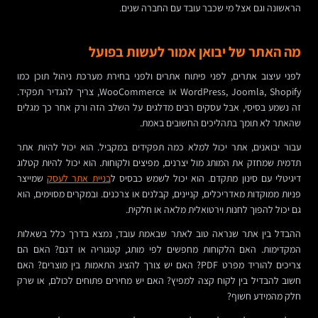
הראשונה וגם אצל מי שכבר עובד עם החברה שנים.
מה האתר של יבואן אמור לעשות בפועל
לפני עיצוב אתרים, לפני פיתוח אתרים ולפני בחירת מערכת ניהול תוכן כמו
WordPress, Joomla, Shopify או WooCommerce, צריך להגדיר תפקיד.
זה נשמע בסיסי, אבל עסקים רבים מדלגים על השלב הזה ורק אחר כך מגלים
שהאתר לא תומך בתהליכים החשובים באמת.
עבור יבואנים, אתר יכול למלא כמה תפקידים במקביל. הוא יכול להיות אתר
תדמית שמחזק את המותג מול יצרנים, מפיצים ולקוחות. הוא יכול להיות קטלוג
דיגיטלי עם סינון מתקדם. הוא יכול לשמש כבסיס ל
בניית אתר לעסק
שמייצר
פניות ממוקדות מאדריכלים, קניינים, קבלנים או צרכנים. ובמקרים מסוימים, הוא
גם יכול להפוך לחנות וירטואלית מלאה או חלקית.
ההבדל בין אתר שנראה טוב לאתר שבאמת עובד, נמצא בדרך כלל בשאלות
המקדימות. האם הלקוחות מחפשים לפי מותג, קטגוריה או דגם? האם הם
צריכים להוריד מפרט PDF? האם יש צורך להציג התאמות בין מוצרים? האם
חשוב להבדיל בין לקוח קצה למפיץ? האם יש מחירים פתוחים לכולם, או שרק
חלק מהמידע חשוף?