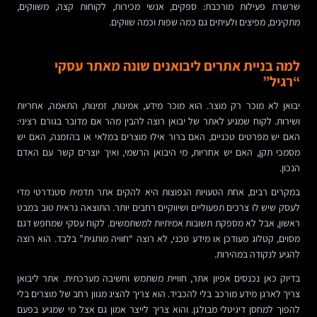
שרשרת פעילות מורכבת: ספקים, אנשי מכירות, לקוחות קצה, משווקים,
מתקינים, מפיצים ולעיתים גם כמה שפות וכמה שווקים.
למה בניית אתרים ליבואנים שונה מאתר עסקי
“רגיל”
יבואן לא מוכר רק מוצר. הוא מוכר מידע, אמינות, זמינות, התאמה, אחריות
ושירות. לקוח שמגיע לאתר של יבואן רוצה להבין מהר אם מדובר בגורם רציני:
האם יש מפרטים טכניים, האם ברור אילו מוצרים במלאי או בהזמנה, האם יש
מסמכי תקן, האם יש אחריות, מי היבואן הרשמי, ואיך יוצרים קשר עם האדם
הנכון.
במקרים רבים, אחת הטעויות הנפוצות היא להקים אתר תדמית סטנדרטי מדי
לעסק שיש לו צרכים תפעוליים ושיווקיים רחבים יותר. התוצאה נראית טוב במבט
ראשון, אבל לא מספקת תשובות אמיתיות למשתמשים. לקוח עסקי שמחפש דגם
מסוים, קטלוג מעודכן או מידע טכני, לא רוצה “חוויה מותגית” בלבד. הוא רוצה
להגיע לנקודה במהירות.
בדיוק כאן נכנסים אפיון אתר, חוויית משתמש וחשיבה מערכתית. אתר ליבואן
צריך לארגן מידע מורכב בלי להכביד. הוא צריך להציג מגוון רחב של מוצרים בלי
להפוך למחסן דיגיטלי מבולגן. והוא צריך לייצר אמון גם אצל מי שמגיע בפעם