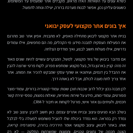
כשלא עונים על השאלות האלו מראש, מקבלים אתר שמעמיס על המשתמש.
כשעונים עליהן נכון, אפשר לבנות מערכת ברורה, יעילה ונוחה לתפעול.
איך בונים אתר מקצועי לעסק יבואני
בניית אתר מקצועי ליבואן מתחילה מאפיון, לא מתבנית. אפיון אתר טוב מתרגם
את הפעילות העסקית למבנה מידע: מי הקהלים, מה הם מחפשים, אילו עמודים
נדרשים, אילו פעולות חשוב לבצע, ואיך מודדים הצלחה.
אם מדובר ביבואן של ציוד מקצועי, למשל, המבקרים עשויים להיות שונים מאוד
זה מזה: קניין בארגון גדול, בעל מקצוע שמחפש מפרט, לקוח פרטי שרוצה להבין
את ההבדל בין דגמים, ועיתונאי או שותף עסקי שמבקש להכיר את המותג. אתר
אחד צריך לתת מענה לכולם, אבל לא באותה דרך.
לכן מבנה נכון יכלול לרוב שכבות תוכן שונות: עמודי קטגוריה ברורים, עמודי מוצר
מפורטים, עמודי מותג, מידע על שירות ואחריות, שאלות נפוצות, טפסי יצירת קשר
חכמים, ולעיתים גם אזור אישי, פורטל לקוחות או חיבור ל-CRM.
בשלב הבא מגיעים עיצוב ובניית אתרים עצמם. כאן חשוב להבין: עיצוב טוב לא
נמדד רק במראה. הוא נמדד ביכולת שלו להוביל משתמש לפעולה בלי לבלבל
אותו. באתר ליבואן, עיצוב מקצועי אומר היררכיה ברורה, טיפוגרפיה קריאה,
הצגה חכמה של נתונים טכניים, ותמונות שמשרתות החלטה — לא רק