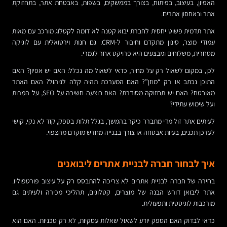
האפיון, בעיצוב, בפיתוח, בצורך בממשקים, בשפות, באבטחת אתר, בתחזוקת
אתר ובאחסון אתרים.
אתר תדמית פשוט יחסית לחברת יבוא קטנה לא דומה לקטלוג מורכב עם מאות
עמודי מוצר, סינון מתקדם וחיבור ל-CRM. גם חנות וירטואלית עם לוגיקה
מסחרית, משלוחים ומבצעים היא פרויקט אחר לגמרי.
לכן, במקום לשאול רק על מחיר, כדאי לשאול מה נכלל: האם יש אפיון? האם
התוכן נכתב או רק “מוזן”? האם המערכת תהיה קלה לניהול? האם האתר
מאובטח? האם יש תחזוקה מסודרת? האם בוצעה חשיבה על SEO, על המרות
ועל שימוש עתידי?
לעיתים אתר זול מדי מתברר כיקר בהמשך, בגלל תלות בספק, קוד לא נקי, קושי
לעדכן תכנים, בעיות אבטחה או צורך בבנייה מחדש מוקדם מהצפוי.
איך לבחור חברה לבניית אתרים ליבואנים
בחירה של חברה לבניית אתרים לא צריכה להתבסס רק על עיצוב פורטפוליו.
אתר ליבואן דורש הבנה של מוצרים, קטלוגים, תהליכי מכירה ולעיתים גם
מורכבות לוגיסטית ותפעולית.
כדאי לבדוק האם הספק יודע לשאול שאלות עסקיות, לא רק טכניות. האם הוא