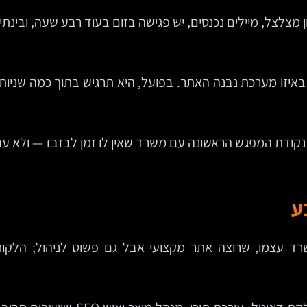
שרד ייעוץ קטן ביום שלישי ב-10:20. הטלפון מצלצל, מיילים נכנסים, יש פגישה בזום
יזו מערכת נבנה האתר. בפועל, היא תרגיש בתוך כמה שניות א
א נקודת המפגש הראשונה עם משרד שאין לו זמן לבזבז — ולא ע
ע
ד עצמו, שרוצה אתר מקצועי אבל גם פשוט לניהול; הלקוח