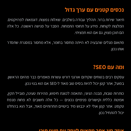
נכסים קטנים עם ערך גדול
תיאור שירות ברור. תהליך עבודה בשלבים. שאלות נפוצות. דוגמאות לפרויקטים.
המלצות לקוחות. מידע על תחומי התמחות. הסבר על פגישה ראשונה. כל אלה
הם תוכן מצוין, גם אם הוא תמציתי.
פתאום מגלים שהבעיה לא הייתה מחסור בחומר, אלא מחסור במסגרת שתסדר
אותו נכון.
ומה עם SEO?
עסקים רבים בטוחים שקידום אורגני דורש עשרות מאמרים כבר מהיום הראשון.
בפועל, אתר קטן יכול להיות בסיס טוב מאוד ל-SEO אם הוא בנוי נכון.
כותרות טובות, מבנה הגיוני, התאמה לכוונת חיפוש, מהירות טעינה, מובייל תקין,
אמינות כללית וקישורים פנימיים נכונים — כל אלה חשובים לא פחות מנפח
טקסט. אתר קטן אולי לא יכבוש מיד ביטויים תחרותיים מאוד, אבל הוא בהחלט
יכול להתחיל נכון.
איזה סוג אתר מתאים לעסק עם מעט תוכן