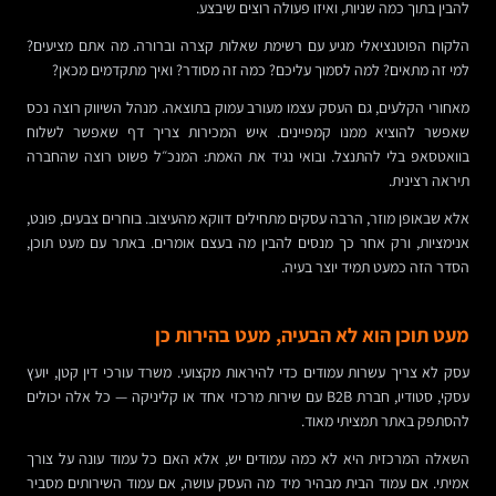
להבין בתוך כמה שניות, ואיזו פעולה רוצים שיבצע.
הלקוח הפוטנציאלי מגיע עם רשימת שאלות קצרה וברורה. מה אתם מציעים?
למי זה מתאים? למה לסמוך עליכם? כמה זה מסודר? ואיך מתקדמים מכאן?
מאחורי הקלעים, גם העסק עצמו מעורב עמוק בתוצאה. מנהל השיווק רוצה נכס
שאפשר להוציא ממנו קמפיינים. איש המכירות צריך דף שאפשר לשלוח
בוואטסאפ בלי להתנצל. ובואי נגיד את האמת: המנכ״ל פשוט רוצה שהחברה
תיראה רצינית.
אלא שבאופן מוזר, הרבה עסקים מתחילים דווקא מהעיצוב. בוחרים צבעים, פונט,
אנימציות, ורק אחר כך מנסים להבין מה בעצם אומרים. באתר עם מעט תוכן,
הסדר הזה כמעט תמיד יוצר בעיה.
מעט תוכן הוא לא הבעיה, מעט בהירות כן
עסק לא צריך עשרות עמודים כדי להיראות מקצועי. משרד עורכי דין קטן, יועץ
עסקי, סטודיו, חברת B2B עם שירות מרכזי אחד או קליניקה — כל אלה יכולים
להסתפק באתר תמציתי מאוד.
השאלה המרכזית היא לא כמה עמודים יש, אלא האם כל עמוד עונה על צורך
אמיתי. אם עמוד הבית מבהיר מיד מה העסק עושה, אם עמוד השירותים מסביר