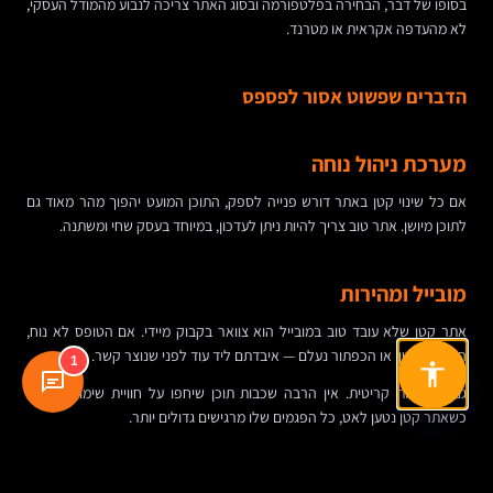
בסופו של דבר, הבחירה בפלטפורמה ובסוג האתר צריכה לנבוע מהמודל העסקי,
לא מהעדפה אקראית או מטרנד.
הדברים שפשוט אסור לפספס
מערכת ניהול נוחה
אם כל שינוי קטן באתר דורש פנייה לספק, התוכן המועט יהפוך מהר מאוד גם
לתוכן מיושן. אתר טוב צריך להיות ניתן לעדכון, במיוחד בעסק שחי ומשתנה.
מובייל ומהירות
אתר קטן שלא עובד טוב במובייל הוא צוואר בקבוק מיידי. אם הטופס לא נוח,
הטקסט קטן, או הכפתור נעלם — איבדתם ליד עוד לפני שנוצר קשר.
1
גם המהירות קריטית. אין הרבה שכבות תוכן שיחפו על חוויית שימוש איטית.
כשאתר קטן נטען לאט, כל הפגמים שלו מרגישים גדולים יותר.
נגישות ואבטחה