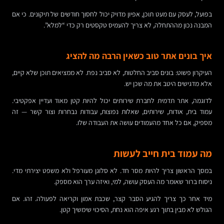
בפועל, לעסק עם מעט תוכן, אפיון מדויק יכול לחסוך חודשים של תיקונים. כי אם
המבנה נכון מההתחלה, לא צריך להעמיס טקסטים רק כדי “למלא”.
איך בונים אתר טוב כשאין הרבה מה להציג
העיקרון פשוט: בונים סביב החלטות, לא סביב נפח. לא ממציאים תוכן שלא קיים,
אלא מדגישים היטב את מה שכן יש.
לדוגמה, אתר תדמית לחברת שירותים יכול להיות קטן מאוד ועדיין אפקטיבי.
עמוד בית, אודות, שירותים, שאלות נפוצות, עבודות נבחרות וצור קשר — זה
מספיק, אם כל אחד מהעמודים עושה את העבודה שלו.
מה עמוד בית חייב לעשות
במסך הראשון צריך להיות מסר חד. לא סלוגן מעורפל ולא משפט יצירתי מדי.
ניסוח ברור שאומר מה העסק עושה, למי, ואיזה ערך הוא מספק.
מיד אחר כך צריך להגיע הסבר קצר, שכבת אמון וקריאה לפעולה. זהו. אם
הגולש לא מבין בתוך רגע איפה הוא נחת, הסיכוי שימשיך קטן.