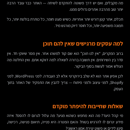
מה מקבלים, ואם יש דרך פשוטה להתקדם לשיחה — האתר כבר עובד הרבה
יותר טוב מהרבה אתרים גדולים ממנו.
תכלס, אתר קטן דורש יותר אחריות. כשיש מעט חומר, כל כותרת בולטת יותר, כל
תמונה משפיעה יותר, וכל חוסר דיוק מורגש מיד.
למה עסקים מרגישים שאין להם תוכן
ברוב המקרים, “אין לנו תוכן” הוא שם קוד למשהו אחר. אין מסר שיווקי חד. אין
סדר בין השירותים. אין תשובה ברורה לשאלה למה דווקא אתם. ואין החלטה מה
הגולש אמור לעשות בסוף הביקור.
לכן אפיון אתר הוא לא שלב בירוקרטי אלא לב העבודה. לפני WordPress, לפני
Shopify, לפני עיצוב ולפני פיתוח — צריך להבין את התפקיד של האתר בתוך
העסק.
שאלות שחייבות להיפתר מוקדם
מי קהל היעד? מה הוא מחפש כשהוא מגיע? מה עלול לגרום לו להסס? איזה
מידע יגרום לו להרגיש בטוח? והאם המטרה היא פנייה, תיאום פגישה, רכישה,
סינון לידים או פשוט יצירת אמון ראשוני?