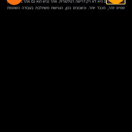
נגישות אתרים היא לא רק דרישה רגולטורית. אתר נגיש הוא גם אתר ברור יותר,
שמיש יותר, מכבד יותר. וכשבונים נכון, הנגישות משתלבת בעבודה השוטפת
במקום להרגיש כמו תוספת מאוחרת.
כמה זה עולה, ולמה השאלה הזו לבדה לא מספיקה
מחיר של אתר יכול להשתנות מאוד: אתר תדמית קטן, חנות מורכבת, פורטל
לקוחות, אתר רב-לשוני או מערכת עם חיבורים ל-CRM ואוטומציות — כל אחד
מהם הוא פרויקט אחר לגמרי.
בפועל, לא פחות חשוב מהמחיר הוא להבין מה כלול: אפיון, עיצוב, פיתוח,
התאמה למובייל, SEO בסיסי, אבטחה, הדרכה לניהול עצמי, תיעוד, הרשאות
ויכולת צמיחה בעתיד. פרויקט זול מדי עלול להתגלות כיקר, ופרויקט יקר לא
בהכרח יהיה נכון.
איך זה נראה בשטח
חברת שירותים עם כמה תחומי פעילות צריכה יכולת לפתוח עמודים ייעודיים,
לעדכן סיפורי לקוח, לפרסם מאמרים ולבנות דפי נחיתה לפי קמפיינים. אם
המערכת בנויה טוב, השיווק זז מהר והמכירות מקבלות כלי מדויק יותר.