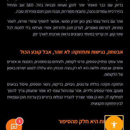
בדיוק שם כבר מאוחר יותר לתקן טעויות מבניות בזול. SEO טוב מתחיל
בהיררכיית עמודים נכונה, כתובות מסודרות, מבנה תוכן חכם ומהירות טובה.
אתר עם ניהול עצמי נותן כאן יתרון ממשי. אפשר להוסיף עמודי שירות, לשפר
כותרות, לפרסם מאמרים, לעדכן תוכן ולהרחיב אזורי פעילות בלי לחכות לכל
שינוי קטן. זה קריטי במיוחד כשבונים נראות אורגנית לאורך זמן.
אבטחה, נגישות ותחזוקה: לא זוהר, אבל קובע הכול
אתר עסקי מחזיק טפסים, פרטי לקוחות, ולעיתים גם מסמכים, הזמנות או אזורים
אישיים. אבטחה חלשה היא לא רק בעיה טכנית; היא עלולה לפגוע ישירות באמון
של הלקוחות.
תחזוקה תקינה כוללת עדכונים, גיבויים, בדיקות, ניטור תוספים, טיפול בבאגים
ומעקב אחרי טפסים ולידים. אתר עם ניהול עצמי לא אומר שהעסק צריך להפוך
למחלקת IT. הוא כן אומר שצריך להגדיר גבולות ברורים בין עריכת תוכן עצמאית
לבין תחזוקה מקצועית.
וגם נגישות היא חלק מהסיפור
1