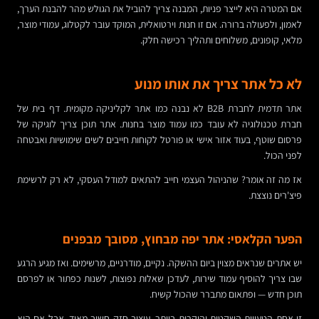
אם המטרה היא לייצר פניות, המבנה צריך להוביל את הגולש מהר להבנת הערך,
לאמון, ולפעולה ברורה. אם זו חנות וירטואלית, המוקד עובר לקטלוג, עמודי מוצר,
מלאי, קופונים, משלוחים ותהליך רכישה חלק.
לא כל אתר צריך את אותו מנוע
אתר תדמית לחברת B2B לא נבנה כמו אתר לקליניקה מקומית. דף בית של
חברת טכנולוגיה לא עובד כמו עמוד מוצר בחנות. אתר תוכן צריך לוגיקה של
פרסום שוטף, בעוד אזור אישי או פורטל לקוחות חייבים לשים שימושיות ואבטחה
לפני הכול.
אז מה זה אומר? שהניהול העצמי חייב להתאים למודל העסקי, לא רק לרשימת
פיצ'רים נוצצת.
הפער הקלאסי: אתר יפה מבחוץ, מסובך מבפנים
יש אתרים שנראים מצוין ביום ההשקה. נקיים, מודרניים, מרשימים. ואז מגיע הרגע
שבו צריך להוסיף עמוד שירות, לעדכן שאלות נפוצות, לשנות כפתור או לפרסם
תוכן חדש — ופתאום מתברר שהכול קשיח.
זו אחת הטעויות השקטות והיקרות ביותר. עיצוב חזק חשוב מאוד, אבל אם הוא