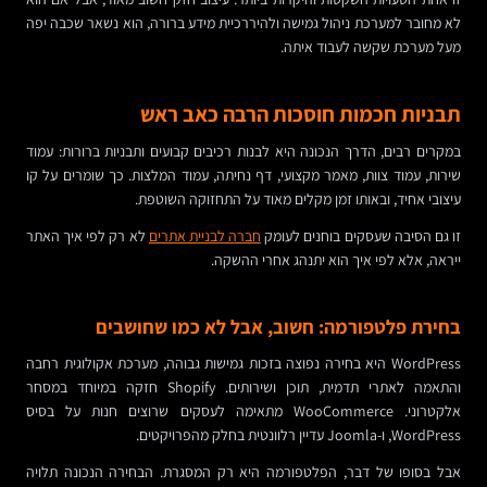
לא מחובר למערכת ניהול גמישה ולהיררכיית מידע ברורה, הוא נשאר שכבה יפה
מעל מערכת שקשה לעבוד איתה.
תבניות חכמות חוסכות הרבה כאב ראש
במקרים רבים, הדרך הנכונה היא לבנות רכיבים קבועים ותבניות ברורות: עמוד
שירות, עמוד צוות, מאמר מקצועי, דף נחיתה, עמוד המלצות. כך שומרים על קו
עיצובי אחיד, ובאותו זמן מקלים מאוד על התחזוקה השוטפת.
זו גם הסיבה שעסקים בוחנים לעומק
חברה לבניית אתרים
לא רק לפי איך האתר
ייראה, אלא לפי איך הוא יתנהג אחרי ההשקה.
בחירת פלטפורמה: חשוב, אבל לא כמו שחושבים
WordPress היא בחירה נפוצה בזכות גמישות גבוהה, מערכת אקולוגית רחבה
והתאמה לאתרי תדמית, תוכן ושירותים. Shopify חזקה במיוחד במסחר
אלקטרוני. WooCommerce מתאימה לעסקים שרוצים חנות על בסיס
WordPress, ו-Joomla עדיין רלוונטית בחלק מהפרויקטים.
אבל בסופו של דבר, הפלטפורמה היא רק המסגרת. הבחירה הנכונה תלויה