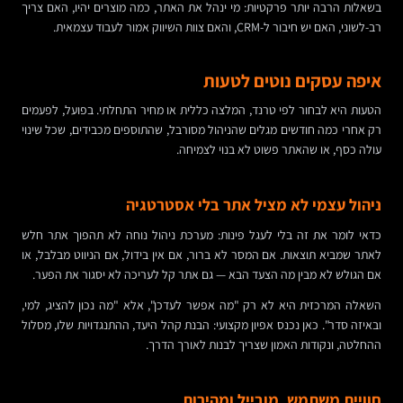
בשאלות הרבה יותר פרקטיות: מי ינהל את האתר, כמה מוצרים יהיו, האם צריך
רב-לשוני, האם יש חיבור ל-CRM, והאם צוות השיווק אמור לעבוד עצמאית.
איפה עסקים נוטים לטעות
הטעות היא לבחור לפי טרנד, המלצה כללית או מחיר התחלתי. בפועל, לפעמים
רק אחרי כמה חודשים מגלים שהניהול מסורבל, שהתוספים מכבידים, שכל שינוי
עולה כסף, או שהאתר פשוט לא בנוי לצמיחה.
ניהול עצמי לא מציל אתר בלי אסטרטגיה
כדאי לומר את זה בלי לעגל פינות: מערכת ניהול נוחה לא תהפוך אתר חלש
לאתר שמביא תוצאות. אם המסר לא ברור, אם אין בידול, אם הניווט מבלבל, או
אם הגולש לא מבין מה הצעד הבא — גם אתר קל לעריכה לא יסגור את הפער.
השאלה המרכזית היא לא רק "מה אפשר לעדכן", אלא "מה נכון להציג, למי,
ובאיזה סדר". כאן נכנס אפיון מקצועי: הבנת קהל היעד, ההתנגדויות שלו, מסלול
ההחלטה, ונקודות האמון שצריך לבנות לאורך הדרך.
חוויית משתמש, מובייל ומהירות