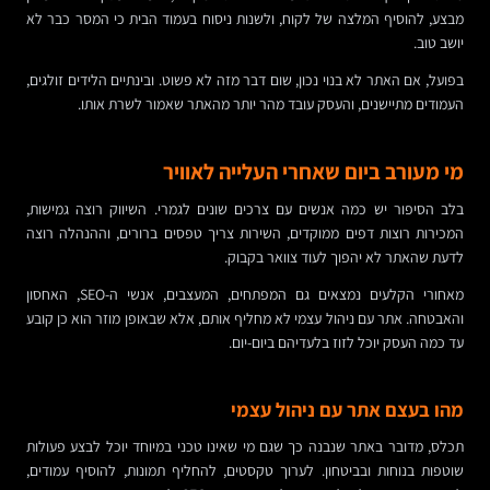
מבצע, להוסיף המלצה של לקוח, ולשנות ניסוח בעמוד הבית כי המסר כבר לא
יושב טוב.
בפועל, אם האתר לא בנוי נכון, שום דבר מזה לא פשוט. ובינתיים הלידים זולגים,
העמודים מתיישנים, והעסק עובד מהר יותר מהאתר שאמור לשרת אותו.
מי מעורב ביום שאחרי העלייה לאוויר
בלב הסיפור יש כמה אנשים עם צרכים שונים לגמרי. השיווק רוצה גמישות,
המכירות רוצות דפים ממוקדים, השירות צריך טפסים ברורים, וההנהלה רוצה
לדעת שהאתר לא יהפוך לעוד צוואר בקבוק.
מאחורי הקלעים נמצאים גם המפתחים, המעצבים, אנשי ה-SEO, האחסון
והאבטחה. אתר עם ניהול עצמי לא מחליף אותם, אלא שבאופן מוזר הוא כן קובע
עד כמה העסק יוכל לזוז בלעדיהם ביום-יום.
מהו בעצם אתר עם ניהול עצמי
תכלס, מדובר באתר שנבנה כך שגם מי שאינו טכני במיוחד יוכל לבצע פעולות
שוטפות בנוחות ובביטחון. לערוך טקסטים, להחליף תמונות, להוסיף עמודים,