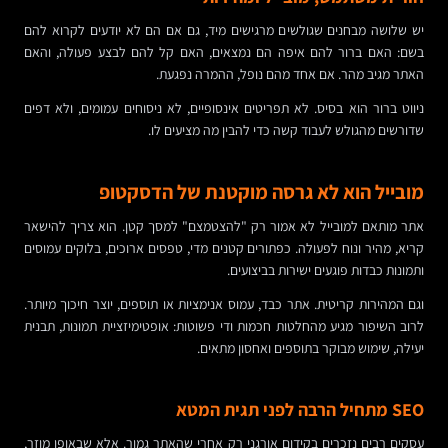
יש שלושה מבחנים שגולשים מרגישים מיד, גם אם הם לא יודעים לקרוא להם
בשם: האם ברור להם איפה הם נמצאים, האם קל להם לבצע פעולה, והאם
האתר מגיב מהר. אם אחד מהם נופל, ההמרה נפגעת.
ניווט ברור הוא בסיס. לא תפריטים אינסופיים, לא ניסוחים עמומים, ולא דפים
שדורשים מהגולש לעבוד קשה כדי להבין מה מציעים לו.
מובייל הוא לא גרסה מוקטנת של הדסקטופ
אתר מותאם למובייל לא אמור רק "להצטמצם" למסך קטן. הוא צריך להישאר
קריא, מהיר ונוח לפעולה. כפתורים קטנים מדי, טפסים ארוכים, בלוקים עמוסים
ותמונות כבדות פוגעים ישירות בביצועים.
וגם המהירות קריטית. אתר כבד, עמוס אנימציות או תוספים, יוצר חיכוך מיותר.
לרוב השיפור מגיע מהחלטות חכמות ודי פשוטות: אופטימיזציית תמונות, תבנית
יעילה, שימוש מבוקר בתוספים ואחסון מתאים.
SEO מתחיל הרבה לפני תגית המטא
עסקים רבים נזכרים בקידום אורגני רק אחרי שהאתר גמור. אלא שבאופן מוזר,