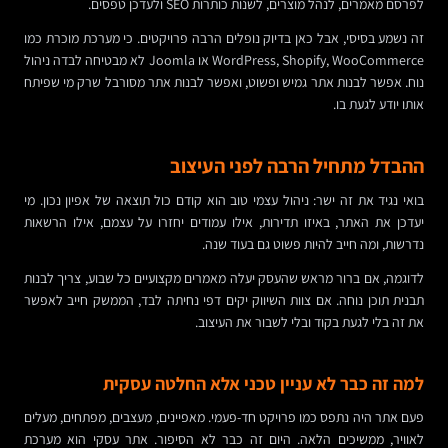
לפרסם מאמרים, לנהל מוצרים, לשנות כותרות SEO ולעדכן טפסים.
זה נשמע בסיסי, אבל כאן בדיוק נופלים הרבה פרויקטים. כי מערכת מוכרת כמו
WordPress, Shopify, WooCommerce או Joomla לא מבטיחה לבדה ניהול
נוח. אפשר לבנות אתר גמיש ופשוט, ואפשר לבנות אתר מסורבל שרק מי שפיתח
אותו יודע לגעת בו.
ההבדל מתחיל הרבה לפני העיצוב
בואי נגיד את זה ישר: ניהול עצמי טוב הוא קודם כול תוצאה של אפיון נכון. מי
יעדכן את האתר, באיזו תדירות, אילו עמודים יחזרו על עצמם, אילו הרשאות
נדרשות, ומה חייב להיות פשוט גם בעוד שנה.
לדוגמה, אם ברור מראש שהעסק יעלה מאמרים מקצועיים כל שבוע, צריך לבנות
תבנית תוכן נוחה. אם צוות השיווק יקים דפי נחיתה לבד, הממשק חייב לאפשר
את זה בלי לגעת בקוד ובלי לשבור את העיצוב.
למה זה כבר לא עניין טכני אלא החלטה עסקית
פעם אתר היה נתפס כמו פרויקט חד-פעמי. מאפיינים, מעצבים, מפתחים, מעלים
לאוויר, ממשיכים הלאה. היום זה כבר לא הסיפור. אתר עסקי הוא מערכת