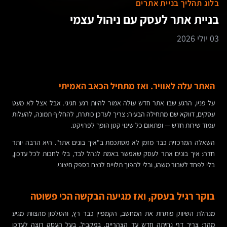
בלוג תהליך בניית אתרים
בניית אתר לעסק עם ניהול עצמי
03 יולי 2026
האתר עלה לאוויר. ואז מתחיל הכאב האמיתי
על פניו, הרגע שבו אתר חדש עולה אמור להיות רגע חגיגי. אבל אצל לא מעט
עסקים, דווקא שם מתחילה הבעיה: צריך לעדכן כותרת, להחליף תמונה, להעלות
עמוד שירות חדש — ופתאום כל שינוי קטן הופך לפרויקט.
השאלה המרכזית כבר מזמן לא מסתכמת ב"איך בונים אתר". היא הרבה יותר
חדה: איך בונים אתר לעסק שאפשר באמת לנהל לבד, בלי לחכות לכל עדכון,
בלי לפחד לשבור משהו, ובלי להפוך תלויים לנצח בספק חיצוני.
בוקר רגיל בעסק, ואז מגיעה הבקשה הכי פשוטה
מנהלת השיווק פותחת את המחשב, הקמפיין כבר רץ, והטלפון מהצוות מגיע
מהר: צריך דף נחיתה חדש עד הצהריים. במקביל, בעל העסק רוצה לעדכן