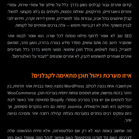
קידום אתרים עבור קבלנים נשען בדרך כלל על שילוב של עמודי שירות, עמודי
אזורים גיאוגרפיים, פרויקטים, שאלות נפוצות, ולעיתים גם בלוג מקצועי. למשל:
קבלן שיפוצים בתל אביב, עבודות גמר למשרדים, שיפוץ דירות יוקרה, חידוש לובי
לבניין משותף. אלה לא רק ביטויי חיפוש — אלה צרכים אמיתיים של לקוחות.
SEO טוב לא אומר לדחוף מילות מפתח לכל שורה. הוא אומר לבנות אתר
שמסביר היטב מה אתם עושים, מסדר מידע בצורה ברורה, נטען מהר, מותאם
למובייל, בטוח לשימוש, וכולל תוכן שימושי. מנועי חיפוש בדרך כלל מעדיפים
אתרים שעוזרים למשתמש להבין, לא אתרים שמנסים “לעבוד על האלגוריתם”.
איזו מערכת ניהול תוכן מתאימה לקבלנים?
אין תשובה אחת נכונה לכולם. WordPress נפוצה מאוד בבניית אתר תדמית, בין
היתר בזכות גמישות, שפע תוספים ונוחות יחסית בעריכת תוכן. WooCommerce
יכול להתאים אם יש צורך במרכיב מסחרי. Shopify מתאימה יותר כאשר ליבת
הפרויקט היא חנות וירטואלית. Joomla קיימת גם היא במקרים מסוימים, אך
כיום עסקים רבים בוחרים במערכות בעלות קהילה רחבה יותר ותמיכה נגישה
יותר.
מה שחשוב באמת הוא לא רק שם הפלטפורמה, אלא מידת ההתאמה שלה
לצרכים: האם קל לעדכן פרויקטים? האם אפשר לנהל כמה שפות? האם ניתן