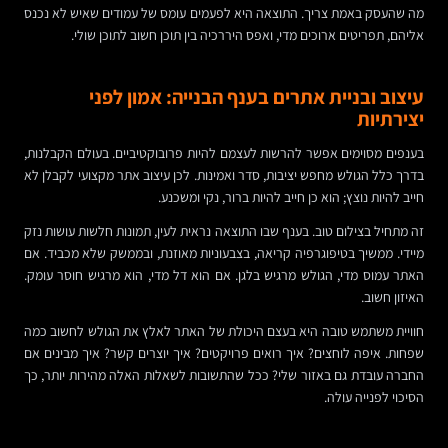
מה שהעסק באמת צריך. התוצאה היא לפעמים עומס של עמודים שאיש לא נכנס
אליהם, תפריטים ארוכים מדי, ואפס היררכיה בין תוכן חשוב לתוכן שולי.
עיצוב ובניית אתרים בענף הבנייה: אמון לפני
יצירתיות
בענפים מסוימים אפשר להרשות לעצמם להיות פרובוקטיביים. בעולם הקבלנות,
בדרך כלל הגולש מחפש יציבות, סדר ואמינות. לכן עיצוב אתר מקצועי לקבלן לא
חייב להיות נוצץ; הוא כן חייב להיות ברור, נקי ומשכנע.
זה מתחיל בצילום טוב. בענף שבו התוצאה נראית לעין, תמונות חלשות עושות נזק
מיידי. ממשיך בטיפוגרפיה קריאה, בצבעוניות מאוזנת, ובממשק שלא מכביד. אם
האתר עמוס מדי, הגולש מרגיש בלגן. אם הוא דל מדי, הוא מרגיש חוסר עומק.
האיזון חשוב.
חוויית משתמש טובה היא בעצם היכולת של האתר לאלץ את הגולש לחשוב כמה
שפחות. איפה לוחצים? איך רואים פרויקטים? איך יוצרים קשר? איך מבינים אם
החברה עובדת גם באזור שלי? ככל שהתשובות לשאלות האלה מהירות יותר, כך
הסיכוי לפנייה עולה.