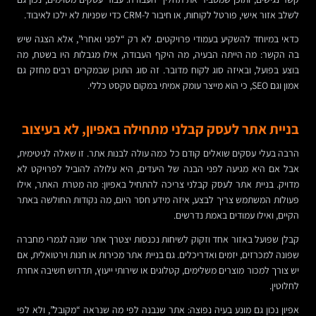
לשלב אזור אישי, פורטל לקוחות, או חיבור ל-CRM כדי שפניות לא ילכו לאיבוד.
כדאי במיוחד להשקיע בעמודי פרויקטים. לא רק “לפני ואחרי”, אלא הצגה שיש
בה הקשר: מה הייתה הבעיה, מה היקף העבודה, אילו מגבלות היו בשטח, מה
בוצע בפועל, ובאיזה סוג לקוח מדובר. זה סוג התוכן שבמקרים רבים מחזק גם
אמון וגם SEO, כי הוא מייצר עומק אמיתי במקום טקסט כללי.
בניית אתר לעסק קבלני מתחילה באפיון, לא בעיצוב
הרבה בעלי עסקים שואלים קודם כל כמה עולה לבנות אתר. זו שאלה לגיטימית,
אבל אם היא מגיעה לפני הבנה של היעדים, היא עלולה להוביל לפרויקט לא
מדויק. בניית אתר לעסק קבלני צריכה להתחיל באפיון: מה מטרת האתר, אילו
פעולות המשתמש צריך לבצע, איזה מידע חסר היום, מה נקודות החולשה באתר
הקיים, ואילו עמודים באמת נדרשים.
קבלן שפועל באזור אחד וזקוק לשיחות נכנסות יצטרך אתר שונה לגמרי מחברה
שפונה למכרזים, יזמים ואדריכלים. גם בניית אתר מכירות או חנות וירטואלית, אם
יש צורך למכור מוצרים משלימים, קטלוגים או שירותי ייעוץ, תדרוש חשיבה אחרת
לחלוטין.
אפיון נכון גם מונע בעיה נפוצה: אתר שנבנה לפי מה שנראה “מקובל”, ולא לפי