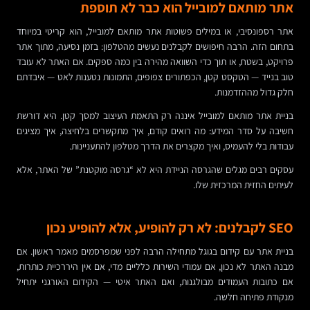
אתר מותאם למובייל הוא כבר לא תוספת
אתר רספונסיבי, או במילים פשוטות אתר מותאם למובייל, הוא קריטי במיוחד
בתחום הזה. הרבה חיפושים לקבלנים נעשים מהטלפון: בזמן נסיעה, מתוך אתר
פרויקט, בשטח, או תוך כדי השוואה מהירה בין כמה ספקים. אם האתר לא עובד
טוב בנייד — הטקסט קטן, הכפתורים צפופים, התמונות נטענות לאט — איבדתם
חלק גדול מההזדמנות.
בניית אתר מותאם למובייל איננה רק התאמת העיצוב למסך קטן. היא דורשת
חשיבה על סדר המידע: מה רואים קודם, איך מתקשרים בלחיצה, איך מציגים
עבודות בלי להעמיס, ואיך מקצרים את הדרך מטלפון להתעניינות.
עסקים רבים מגלים שהגרסה הניידת היא לא “גרסה מוקטנת” של האתר, אלא
לעיתים החזית המרכזית שלו.
SEO לקבלנים: לא רק להופיע, אלא להופיע נכון
בניית אתר עם קידום בגוגל מתחילה הרבה לפני שמפרסמים מאמר ראשון. אם
מבנה האתר לא נכון, אם עמודי השירות כלליים מדי, אם אין היררכיית כותרות,
אם כתובות העמודים מבולגנות, ואם האתר איטי — הקידום האורגני יתחיל
מנקודת פתיחה חלשה.