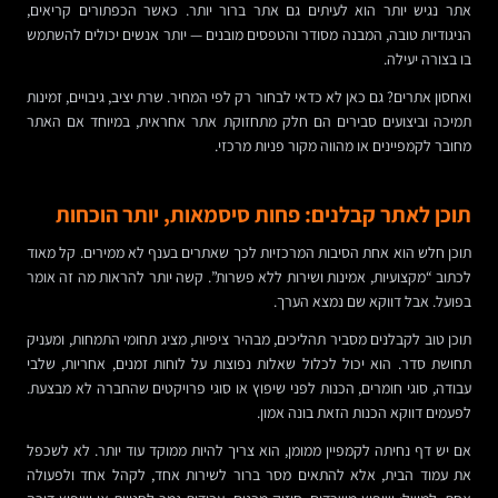
אתר נגיש יותר הוא לעיתים גם אתר ברור יותר. כאשר הכפתורים קריאים,
הניגודיות טובה, המבנה מסודר והטפסים מובנים — יותר אנשים יכולים להשתמש
בו בצורה יעילה.
ואחסון אתרים? גם כאן לא כדאי לבחור רק לפי המחיר. שרת יציב, גיבויים, זמינות
תמיכה וביצועים סבירים הם חלק מתחזוקת אתר אחראית, במיוחד אם האתר
מחובר לקמפיינים או מהווה מקור פניות מרכזי.
תוכן לאתר קבלנים: פחות סיסמאות, יותר הוכחות
תוכן חלש הוא אחת הסיבות המרכזיות לכך שאתרים בענף לא ממירים. קל מאוד
לכתוב “מקצועיות, אמינות ושירות ללא פשרות”. קשה יותר להראות מה זה אומר
בפועל. אבל דווקא שם נמצא הערך.
תוכן טוב לקבלנים מסביר תהליכים, מבהיר ציפיות, מציג תחומי התמחות, ומעניק
תחושת סדר. הוא יכול לכלול שאלות נפוצות על לוחות זמנים, אחריות, שלבי
עבודה, סוגי חומרים, הכנות לפני שיפוץ או סוגי פרויקטים שהחברה לא מבצעת.
לפעמים דווקא הכנות הזאת בונה אמון.
אם יש דף נחיתה לקמפיין ממומן, הוא צריך להיות ממוקד עוד יותר. לא לשכפל
את עמוד הבית, אלא להתאים מסר ברור לשירות אחד, לקהל אחד ולפעולה