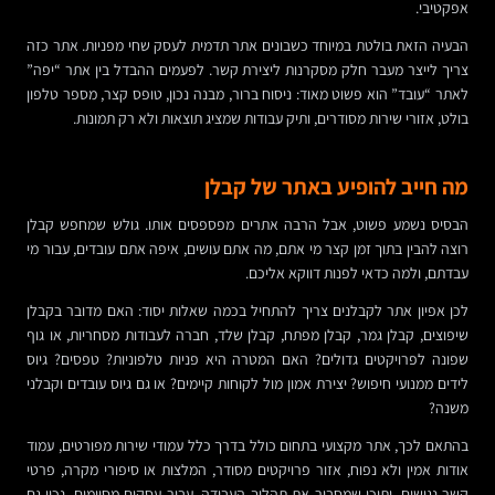
אפקטיבי.
הבעיה הזאת בולטת במיוחד כשבונים אתר תדמית לעסק שחי מפניות. אתר כזה
צריך לייצר מעבר חלק מסקרנות ליצירת קשר. לפעמים ההבדל בין אתר “יפה”
לאתר “עובד” הוא פשוט מאוד: ניסוח ברור, מבנה נכון, טופס קצר, מספר טלפון
בולט, אזורי שירות מסודרים, ותיק עבודות שמציג תוצאות ולא רק תמונות.
מה חייב להופיע באתר של קבלן
הבסיס נשמע פשוט, אבל הרבה אתרים מפספסים אותו. גולש שמחפש קבלן
רוצה להבין בתוך זמן קצר מי אתם, מה אתם עושים, איפה אתם עובדים, עבור מי
עבדתם, ולמה כדאי לפנות דווקא אליכם.
לכן אפיון אתר לקבלנים צריך להתחיל בכמה שאלות יסוד: האם מדובר בקבלן
שיפוצים, קבלן גמר, קבלן מפתח, קבלן שלד, חברה לעבודות מסחריות, או גוף
שפונה לפרויקטים גדולים? האם המטרה היא פניות טלפוניות? טפסים? גיוס
לידים ממנועי חיפוש? יצירת אמון מול לקוחות קיימים? או גם גיוס עובדים וקבלני
משנה?
בהתאם לכך, אתר מקצועי בתחום כולל בדרך כלל עמודי שירות מפורטים, עמוד
אודות אמין ולא נפוח, אזור פרויקטים מסודר, המלצות או סיפורי מקרה, פרטי
קשר נגישים, ותוכן שמסביר את תהליך העבודה. עבור עסקים מסוימים, נכון גם