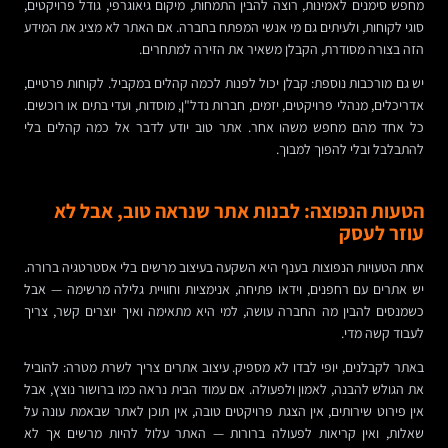
מחפש סימנים לאמינות, רוצה להבין התמחות, מיקום גיאוגרפי, גודל פרויקטים,
סוגי לקוחות, ולעיתים גם מי אנשי המפתח בחברה. אם האתר לא מציג את המידע
הזה בצורה מסודרת, הקבלן משאיר את הזירה למתחרים.
יש גם מורכבות נוספת: קבלן יכול לפנות לכמה קהלים במקביל. לקוחות פרטיים,
אדריכלים, מנהלי פרויקטים, יזמים, חברות נדל"ן, מוסדות, ועדי בתים או רוכשים.
כל אחד מהם מחפש משהו אחר. אתר טוב יודע לדבר אל כמה קהלים בלי
להתבלבל ובלי להפוך למבוך.
הטעות הנפוצה: לבנות אתר שנראה טוב, אבל לא
עוזר לעסק
אחת הטעויות הנפוצות בענף היא השקעה בעיצוב מרשים בלי אסטרטגיה ברורה.
יש אתרים עם רחפנים, וידאו פתיחה, אנימציות וחוויית גלילה מרשימה — אבל
כשמנסים להבין מה החברה עושה, למי היא מתאימה ואיך יוצרים קשר, צריך
לעבוד קשה מדי.
באתר לקבלנים, יופי לבדו לא מספיק. עיצוב אתרים צריך לשרת מטרה: להוביל
את הגולש להבנה, לאמון ולפעולה. אם עמוד הבית נראה כמו ברושור נוצץ, אבל
אין פירוט שירותים, אין הצגת פרויקטים טובה, אין תוכן לאתר שבאמת עונה על
שאלות, ואין קריאות לפעולה ברורות — האתר עלול להיות מרשים אך לא