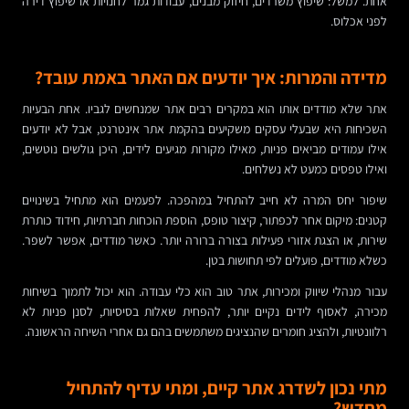
אחת. למשל: שיפוץ משרדים, חיזוק מבנים, עבודות גמר לחנויות או שיפוץ דירה
לפני אכלוס.
מדידה והמרות: איך יודעים אם האתר באמת עובד?
אתר שלא מודדים אותו הוא במקרים רבים אתר שמנחשים לגביו. אחת הבעיות
השכיחות היא שבעלי עסקים משקיעים בהקמת אתר אינטרנט, אבל לא יודעים
אילו עמודים מביאים פניות, מאילו מקורות מגיעים לידים, היכן גולשים נוטשים,
ואילו טפסים כמעט לא נשלחים.
שיפור יחס המרה לא חייב להתחיל במהפכה. לפעמים הוא מתחיל בשינויים
קטנים: מיקום אחר לכפתור, קיצור טופס, הוספת הוכחות חברתיות, חידוד כותרת
שירות, או הצגת אזורי פעילות בצורה ברורה יותר. כאשר מודדים, אפשר לשפר.
כשלא מודדים, פועלים לפי תחושות בטן.
עבור מנהלי שיווק ומכירות, אתר טוב הוא כלי עבודה. הוא יכול לתמוך בשיחות
מכירה, לאסוף לידים נקיים יותר, להפחית שאלות בסיסיות, לסנן פניות לא
רלוונטיות, ולהציג חומרים שהנציגים משתמשים בהם גם אחרי השיחה הראשונה.
מתי נכון לשדרג אתר קיים, ומתי עדיף להתחיל
מחדש?