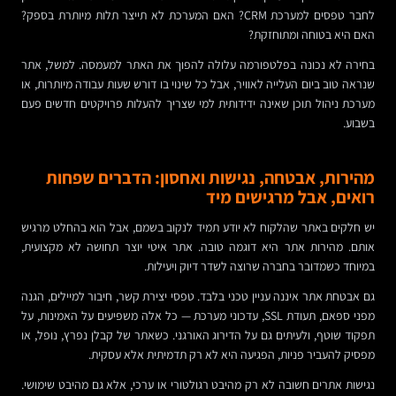
לחבר טפסים למערכת CRM? האם המערכת לא תייצר תלות מיותרת בספק?
האם היא בטוחה ומתוחזקת?
בחירה לא נכונה בפלטפורמה עלולה להפוך את האתר למעמסה. למשל, אתר
שנראה טוב ביום העלייה לאוויר, אבל כל שינוי בו דורש שעות עבודה מיותרות, או
מערכת ניהול תוכן שאינה ידידותית למי שצריך להעלות פרויקטים חדשים פעם
בשבוע.
מהירות, אבטחה, נגישות ואחסון: הדברים שפחות
רואים, אבל מרגישים מיד
יש חלקים באתר שהלקוח לא יודע תמיד לנקוב בשמם, אבל הוא בהחלט מרגיש
אותם. מהירות אתר היא דוגמה טובה. אתר איטי יוצר תחושה לא מקצועית,
במיוחד כשמדובר בחברה שרוצה לשדר דיוק ויעילות.
גם אבטחת אתר איננה עניין טכני בלבד. טפסי יצירת קשר, חיבור למיילים, הגנה
מפני ספאם, תעודת SSL, עדכוני מערכת — כל אלה משפיעים על האמינות, על
תפקוד שוטף, ולעיתים גם על הדירוג האורגני. כשאתר של קבלן נפרץ, נופל, או
מפסיק להעביר פניות, הפגיעה היא לא רק תדמיתית אלא עסקית.
נגישות אתרים חשובה לא רק מהיבט רגולטורי או ערכי, אלא גם מהיבט שימושי.