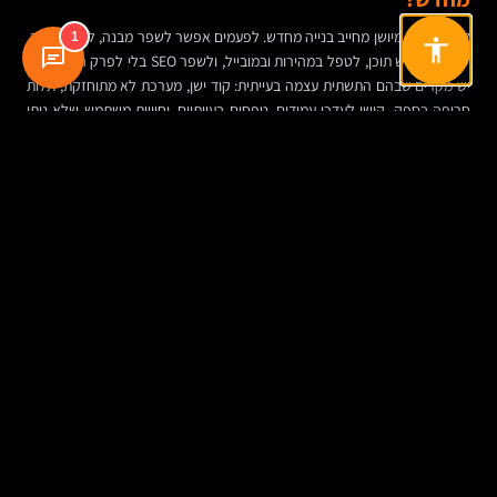
לא כל אתר מיושן מחייב בנייה מחדש. לפעמים אפשר לשפר מבנה, לרענן עיצוב,
1
לכתוב מחדש תוכן, לטפל במהירות ובמובייל, ולשפר SEO בלי לפרק הכול. אבל
יש מקרים שבהם התשתית עצמה בעייתית: קוד ישן, מערכת לא מתוחזקת, תלות
חריפה בספק, קושי לעדכן עמודים, טפסים בעייתיים, וחוויית משתמש שלא ניתן
לתקן בקלות.
כאשר האתר כבר לא משקף את החברה, לא תומך ביעדים הנוכחיים, ולא
מאפשר צמיחה, שדרוג קוסמטי עלול רק לדחות את הבעיה. מצד שני, בנייה
מחדש בלי לנצל תכנים, נתונים ותובנות מהאתר הקיים היא גם טעות. פרויקט טוב
לומד מהעבר, לא מתעלם ממנו.
איך לבחור חברה לבניית אתרים לקבלנים?
השאלה היא לא רק מי יודע לעצב יפה או לכתוב קוד. השאלה היא מי יודע להבין
עסק. חברה לבניית אתרים שמתאימה לקבלן צריכה לדעת לשאול שאלות טובות:
מאיפה מגיעות הפניות, איך נראה תהליך המכירה, מה מייחד את החברה, מי
קהל היעד, ואילו חומרים כבר קיימים.
כדאי לחפש שקיפות בתהליך, דוגמאות רלוונטיות, הסבר ברור על אפיון, עיצוב,
פיתוח אתרים, תוכן, SEO, תחזוקה ואחסון. לא פחות חשוב: מי יעדכן את האתר