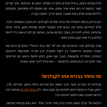
אילו עבודות בוצעו, באילו אזורים החברה פועלת, האם יש המלצות, ואיך יוצרים
קשר. במקום זה הוא פוגש אתר עמוס, איטי, עם תמונות לא מחמיאות, טקסטים
כלליים וטופס שלא בטוח שעובד. משם הדרך החוצה קצרה.
כאן בדיוק נכנסת השאלה של בניית אתרים לקבלנים. לא במובן הקוסמטי בלבד,
אלא כפרויקט עסקי: איך בונים אתר מקצועי לעסק שמחזק אמון, מייצר פניות
איכותיות, מסייע למכירות, תומך בקידום אורגני, ואפשר גם לעדכן אותו בלי להיות
תלויים בכל שינוי קטן בספק חיצוני.
עבור קבלנים, אתר אינטרנט טוב הוא לא “עוד נכס דיגיטלי”. במקרים רבים הוא
נקודת המפגש הראשונה בין לקוח מתעניין לבין חברה שמבקשת להיתפס
כאמינה, מסודרת ומקצועית. בענף שבו אמון, ניסיון ותיעוד ביצוע הם קריטיים,
אתר חלש לא רק מפספס הזדמנויות — הוא עלול לייצר סימני שאלה.
מה מיוחד בבניית אתר לקבלנים?
קבלנים לא מוכרים מוצר מדף פשוט. הם מוכרים יכולת ביצוע, אחריות, סדר,
ניסיון, עמידה בסטנדרטים ולעיתים גם שקט נפשי. לכן
בניית אתרים
בתחום הזה
דורשת חשיבה שונה מאתר תדמית גנרי.
הלקוח של קבלן כמעט תמיד בודק יותר מדבר אחד. הוא בוחן עבודות קודמות,