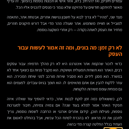
עמודים חיוניים, ואז להרחיב בלוג, אזור אישי או תכונות נוספות בהמשך. זה עדיף
מאשר להיתקע חודשים על פרויקט שלא נגמר כי מנסים להכניס אליו הכל.
מצד שני, "מהיר" לא צריך לבוא על חשבון נגישות אתרים, אבטחת אתר, התאמה
למובייל או חוויית משתמש. אתר שעולה מהר מדי אבל דורש תיקונים חוזרים,
מחזיר את העסק לאותה נקודה — רק אחרי השקעה נוספת.
לא רק זמן: מה בונים, ומה זה אמור לעשות עבור
העסק
כדאי לזכור שהקמת אתר אינטרנט היא לא רק מהלך תדמיתי. עבור עסקים
רבים, האתר הוא תשתית תפעולית ושיווקית. הוא מקבל פניות גם כשאף אחד לא
במשרד. הוא מסנן לידים. הוא מסביר שירות מורכב לפני שיחת המכירה. הוא
עוזר ללקוח להבין אם אתם מתאימים לו. הוא תומך בגיוס עובדים. לפעמים הוא
גם מפחית עומס משירות הלקוחות.
לכן, כששואלים כמה זמן לוקח לבנות אתר, כדאי להוסיף עוד שאלה: איזה
תפקיד האתר אמור למלא בעוד שנה? אם צפויה צמיחה, חיבור למערכות
נוספות, פעילות תוכן, קידום אתרים אורגני או הרחבה לשפות נוספות, צריך
לתכנן את זה מראש. לא בהכרח לפתח הכל עכשיו, אבל בהחלט לאטום את
העתיד בגלל החלטה קצרה מדי בהווה.