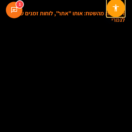
1
דוגמאות מהשטח: אותו "אתר", לוחות זמנים שונים
לגמרי
חברת שירותים עם שלושה תחומי פעילות, עמוד אודות, עמודי שירות, בלוג וטפסי
יצירת קשר, יכולה להשיק אתר תדמית איכותי בזמן סביר אם יש לה תוכן מוכן
והחלטות ברורות. לעומת זאת, אם ההנהלה עדיין לא סגורה על מיתוג, בידול או
קהלי יעד, גם אתר קטן לכאורה עלול להיתקע.
חנות וירטואלית קטנה עם 20 מוצרים יכולה לעלות לאוויר די מהר. אבל אם אותה
חנות דורשת וריאציות מורכבות, שילובים בין מוצרים, חיבור למחסן, חשבוניות
אוטומטיות, מערכת קופונים, סליקה בכמה ערוצים ואופטימיזציה למובייל — כבר
מדובר בפרויקט אחר לגמרי.
דף נחיתה לקמפיין יכול להיבנות מהר מאוד. אבל אם הקמפיין אמור להתחבר
לאוטומציה בדיוור, לשייך לידים לצוות מכירות, לבצע מדידה ברמת מקורות
טראפיק ולתמוך בכמה גרסאות A/B, גם פרויקט קטן יחסית דורש תכנון מדויק.
ואתר של חברה שגדלה, עם צורך בשדרוג אתר קיים, שמירה על SEO, הפניות
מסודרות, שימור עמודים חזקים בגוגל, שיפור מהירות אתר ושדרוג חוויית משתמש
— הוא לעיתים מורכב יותר מהקמת אתר חדש מאפס.