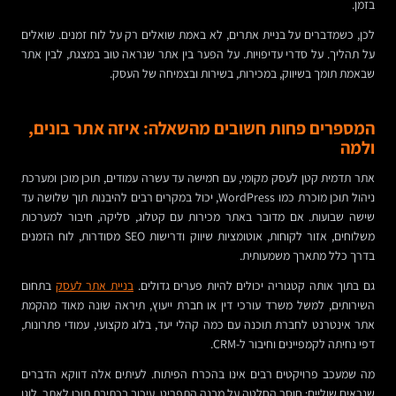
בזמן.
לכן, כשמדברים על בניית אתרים, לא באמת שואלים רק על לוח זמנים. שואלים
על תהליך. על סדרי עדיפויות. על הפער בין אתר שנראה טוב במצגת, לבין אתר
שבאמת תומך בשיווק, במכירות, בשירות ובצמיחה של העסק.
המספרים פחות חשובים מהשאלה: איזה אתר בונים,
ולמה
אתר תדמית קטן לעסק מקומי, עם חמישה עד עשרה עמודים, תוכן מוכן ומערכת
ניהול תוכן מוכרת כמו WordPress, יכול במקרים רבים להיבנות תוך שלושה עד
שישה שבועות. אם מדובר באתר מכירות עם קטלוג, סליקה, חיבור למערכות
משלוחים, אזור לקוחות, אוטומציות שיווק ודרישות SEO מסודרות, לוח הזמנים
בדרך כלל מתארך משמעותית.
גם בתוך אותה קטגוריה יכולים להיות פערים גדולים.
בניית אתר לעסק
בתחום
השירותים, למשל משרד עורכי דין או חברת ייעוץ, תיראה שונה מאוד מהקמת
אתר אינטרנט לחברת תוכנה עם כמה קהלי יעד, בלוג מקצועי, עמודי פתרונות,
דפי נחיתה לקמפיינים וחיבור ל-CRM.
מה שמעכב פרויקטים רבים אינו בהכרח הפיתוח. לעיתים אלה דווקא הדברים
שנראים שוליים: חוסר החלטה על מבנה התפריט, עיכוב בכתיבת תוכן לאתר, לוגו