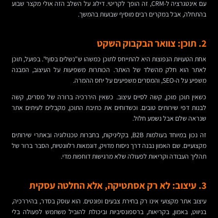
עם אינטגרציה ל-CRM, זה הופך לקריטי. דילוג על השלב הזה אולי מקצר שבוע
בהתחלה, אבל במקרים רבים מוסיף שבועות בהמשך.
2. תוכן: צוואר הבקבוק השקט
אחת הטעויות הנפוצות היא להתייחס לתוכן כמשהו ש"נשלים בסוף". בפועל, תוכן
לאתר הוא חלק מהשלד של האתר. הכותרות משפיעות על העיצוב, המבנה
משפיע על ה-SEO, והמסרים משפיעים על יחס ההמרה.
כשאין תוכן מוכן, קשה לסיים עיצוב. כשאין היררכיה ברורה של מסרים, קשה
לבנות דפי שירותים טובים. וכשדוחים את כתיבת התוכן, מקבלים לעיתים אתר
שנראה שלם אבל נשמע חלול.
זה נכון במיוחד בעולמות B2B, בקליניקות, בחברות טכנולוגיה ובאתרי שירותים
מקצועיים. שם האמון נבנה דרך ניסוח מדויק, דוגמאות רלוונטיות, הסבר ברור של
תהליך העבודה וקריאות לפעולה שלא מרגישות דוחפות מדי.
3. עיצוב: לא רק אסתטיקה, אלא החלטה עסקית
עיצוב אתר מקצועי אינו רק בחירת צבעים ופונטים. הוא עוסק בסדר, בהיררכיה,
בניווט, באמון, בקריאות, ברספונסיביות וביכולת להוביל משתמש לפעולה בלי