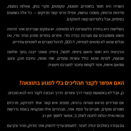
השנייה היא חוסר בחומרים. תמונות, טקסטים, מקרי בוחן, שאלות נפוצות,
מדיניות פרטיות, מסמכי נגישות, אפילו פרטי קשר מדויקים — כל אלה נשמעים
בסיסיים, אבל בלעדיהם קשה להתקדם.
השלישית היא בחירת פלטפורמה לא מתאימה. יש עסקים שצריכים אתר תדמית
פשוט ומסתבכים עם מערכת כבדה מדי. אחרים בוחרים פתרון מהיר מדי, ואז
מגלים שהוא לא מתאים לצמיחה, ל-SEO, לניהול מוצרים או לשינויים עתידיים.
והרביעית היא חוסר תיאום ציפיות. למשל, ציפייה שאתר ייבנה בתוך שלושה
שבועות, למרות שהוא כולל עשרות עמודים, שתי שפות, כתיבת תוכן, עיצוב
מותאם אישית, אזור לקוחות וחיבור למערכת חיצונית.
האם אפשר לקצר תהליכים בלי לפגוע בתוצאה?
כן, אבל לא באמצעות קיצורי דרך עיוורים. הדרך הנכונה לקצר היא לבוא מוכנים.
אם מגדירים מראש מטרות ברורות, ממנים איש קשר אחד לפרויקט, מרכזים
חומרים מוקדם, סוגרים על מפת אתר, מבהירים אילו פונקציות באמת נדרשות
עכשיו ואילו יכולות לחכות לשלב ב', אפשר לחסוך זמן רב.
גם עבודה בשלבים יכולה לעזור. לפעמים עדיף להשיק אתר מדויק, מהיר ונקי עם