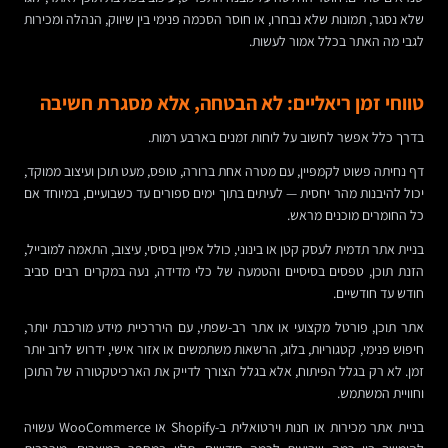
שלא נסגר, תמונות שלא נבחרו, או חוסר הסכמה פנימי בין שיווק, הנהלה ומכירות
לגבי מה האתר בכלל אמור לעשות.
טווחי זמן ריאליים: לא הבטחה, אלא מסגרת חשיבה
בדרך כלל אפשר לחשוב על לוחות זמנים בארבע רמות.
דף נחיתה פשוט לקמפיין, עם מטרה אחת ברורה, טופס, מעט תוכן ועיצוב ממוקד,
יכול להיבנות מהר יחסית — לעיתים בתוך ימים ספורים עד כשבועיים, במיוחד אם
כל החומרים מוכנים מראש.
בניית אתר תדמית לעסק קטן או בינוני, כולל אפיון בסיסי, עיצוב, התאמה למובייל,
הזנת תוכן, טפסים בסיסיים והטמעה של כלי מדידה, נעה במקרים רבים סביב
חודש עד חודשיים.
אתר תוכן, פורטל מקצועי או אתר רב-שפתי, עם היררכיית מידע מורכבת יותר,
חיפוש פנימי, קטגוריות, בלוג, הרשאות משתמשים או אזור אישי, ידרוש לרוב יותר
זמן. לא רק בגלל הפיתוח, אלא בגלל הצורך לדייק את הארכיטקטורה של התוכן
וחוויית המשתמש.
בניית אתר מכירות או חנות וירטואלית ב-Shopify או WooCommerce עשויה