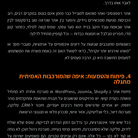
לאבד אותו בדרך.
אתר רספונסיבי ואתר מותאם למובייל כבר מזמן אינם בונוס. במקרים רבים, רוב
הכניסות מגיעות ממכשירים ניידים, והפער בין אתר שנראה טוב בדסקטופ לבין
אתר שבאמת עובד היטב בנייד הוא פער עסקי. טופס קשה למילוי, כפתור קטן
מדי, תפריט מבלבל או תמונות כבדות — וכל קמפיין מתחיל לדלוף.
כשצוותים מתעכבים שבועות על דיונים אינסופיים על אנימציות, מעברי מסך או
"משהו שירגיש יותר יוקרתי", כדאי לשאול האם זה באמת משרת את המשתמש.
לפעמים התשובה היא כן. הרבה פעמים לא.
4. פיתוח והטמעות: איפה שהמורכבות האמיתית
מתגלה
פיתוח אתר ב-WordPress, Joomla, Shopify או מערכת אחרת לא מתחיל
מאותה נקודת קושי. יש פרויקטים שנשענים על תבנית מותאמת ומתקדמים מהר
יחסית. יש אחרים שדורשים פיתוח רכיבים ייעודיים, חיבור ל-CRM, סליקה,
מערכות דיוור, כלי אנליטיקה, אזור אישי, סנכרון מלאי או מנגנוני הרשאות.
ככל שיש יותר אינטגרציות, כך גדל גם הזמן הנדרש לבדיקות. טופס שלא שולח
לידים, סליקה שלא מסתנכרנת, חיפוש פנימי בעייתי, מערכת ניהול תוכן לא נוחה
או קוד לא נקי — כל אלה אינם רק עניינים טכניים. הם משפיעים ישירות על