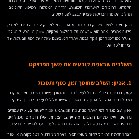
להימשך בין כמה שבועות לכמה חודשים, תלוי במספר המוצרים, מורכבות
הקטלוג, החיבורים למערכות חיצוניות, הגדרות המשלוח, המיסוי, הקופונים,
תהליכי הקופה והבדיקות שצריך לבצע לפני השקה.
וכאן חשוב לעצור על נקודה מהותית: אתר הוא לא רק עיצוב אתרים ולא רק
פיתוח אתרים. אתר הוא שרשרת של החלטות עסקיות, שיווקיות ותפעוליות. לכן
שאלה כמו "כמה זמן לוקח לבנות אתר" היא בעצם שאלה על רמת הבשלות של
הארגון לפרויקט.
השלבים שבאמת קובעים את משך הפרויקט
1. אפיון: השלב שחוסך זמן, כסף ותסכול
עסקים רבים רוצים "להתחיל לעצב" מהר. זה מובן. עיצוב מרגיש מוחשי, מתקדם,
מצטלם טוב. אבל בלי אפיון אתר מסודר, העיצוב עלול לרוץ לפני הכיוון העסקי.
אפיון טוב מגדיר למי האתר פונה, מה המשתמש אמור לעשות בו, אילו עמודים
נדרשים, אילו מסרים חשובים, מה ייחשב הצלחה, אילו חיבורים טכנולוגיים
נדרשים, ואיך ייראה המסלול של הגולש מהכניסה לעמוד ועד לפנייה או רכישה.
באתר תדמית זה יכול להיות פשוט יחסית. באתר מכירות, פורטל לקוחות או אתר