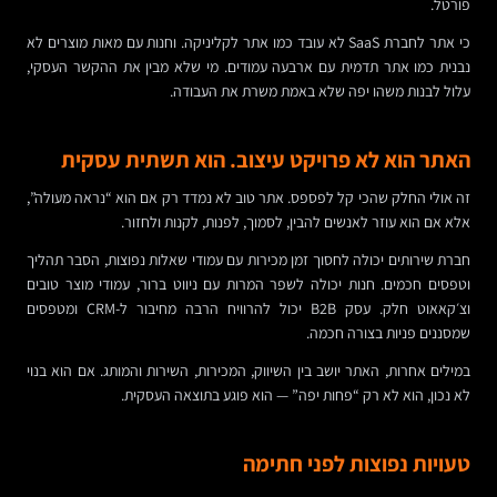
פורטל.
כי אתר לחברת SaaS לא עובד כמו אתר לקליניקה. וחנות עם מאות מוצרים לא
נבנית כמו אתר תדמית עם ארבעה עמודים. מי שלא מבין את ההקשר העסקי,
עלול לבנות משהו יפה שלא באמת משרת את העבודה.
האתר הוא לא פרויקט עיצוב. הוא תשתית עסקית
זה אולי החלק שהכי קל לפספס. אתר טוב לא נמדד רק אם הוא “נראה מעולה”,
אלא אם הוא עוזר לאנשים להבין, לסמוך, לפנות, לקנות ולחזור.
חברת שירותים יכולה לחסוך זמן מכירות עם עמודי שאלות נפוצות, הסבר תהליך
וטפסים חכמים. חנות יכולה לשפר המרות עם ניווט ברור, עמודי מוצר טובים
וצ׳קאאוט חלק. עסק B2B יכול להרוויח הרבה מחיבור ל-CRM ומטפסים
שמסננים פניות בצורה חכמה.
במילים אחרות, האתר יושב בין השיווק, המכירות, השירות והמותג. אם הוא בנוי
לא נכון, הוא לא רק “פחות יפה” — הוא פוגע בתוצאה העסקית.
טעויות נפוצות לפני חתימה