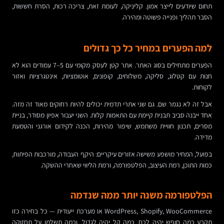
תחום שיודעים לייצר אמון. קליניקה, לעומת זאת, צריכה רכות, הסרת חששות,
הסבר תהליך ופנייה פשוטה ומהירה.
למה הפערים במחיר כל כך גדולים
הפערים מתחילים בסוג האתר. אתר קטן לעסק מקומי עם 5–7 עמודים הוא לא
חנות עם קטלוג, סליקה, משלוחים, קופונים, אוטומציות, אינטגרציות ואזור
לקוחות.
אבל זה לא נגמר שם. גם שני אתרי תדמית יכולים להיות רחוקים מאוד זה מזה.
אחד ייבנה סביב תבנית קיימת עם התאמות קלות. השני יעבור אפיון מסודר, בניית
מסרים, תכנון חוויית משתמש, שיפור מהירות, הכנה לקידום אורגני והטמעת
מדידה.
בפועל, המחיר מושפע משישה אזורים עיקריים: היקף העבודה, מורכבות הפיתוח,
כמות התוכן, רמת העיצוב, הפלטפורמה, ורמת הליווי שאחרי ההשקה.
הפלטפורמה משנה יותר ממה שנדמה
WordPress, Shopify, WooCommerce או מערכת ייעודית — כל בחירה כזו
תקבע כמה חופש יהיה לכם, כמה קל יהיה לגדול, וכמה תשלמו על תחזוקה