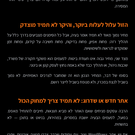
המסירה.
הזול עלול לעלות ביוקר, והיקר לא תמיד מוצדק
מחיר נמוך מאוד לא תמיד אומר בעיה, אבל כל הסימנים מצביעים בדרך כלל על
תהליך רזה: פחות אפיון, פחות בדיקות, פחות חשיבה על קידום, ופחות זמן
שמוקדש לנראות ולשימושיות.
מצד שני, מחיר גבוה אינו תעודת ביטוח. לפעמים הוא משקף תקורה של משרד,
שכבות ניהול, או תהליך כבד שלא באמת נחוץ לעסק קטן או בינוני.
בסופו של דבר, המחיר הנכון הוא זה שמחובר לצרכים האמיתיים. לא נמוך
בשביל לנצח במכרז, ולא מנופח בשביל לייצר רושם.
אתר חדש או שדרוג: לא תמיד צריך למחוק הכול
הרבה עסקים מניחים שאם האתר לא מביא תוצאות, חייבים להתחיל מאפס.
בפועל, לפעמים הבעיה יושבת במסרים, במהירות, בניווט או בתוכן — לא
בתשתית.
אם יש אתר WordPress יציב, עם עמודים שכבר צברו תנועה אורגנית, ייתכן