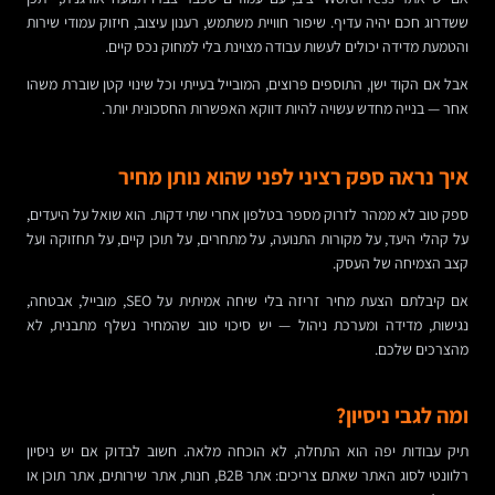
ששדרוג חכם יהיה עדיף. שיפור חוויית משתמש, רענון עיצוב, חיזוק עמודי שירות
והטמעת מדידה יכולים לעשות עבודה מצוינת בלי למחוק נכס קיים.
אבל אם הקוד ישן, התוספים פרוצים, המובייל בעייתי וכל שינוי קטן שוברת משהו
אחר — בנייה מחדש עשויה להיות דווקא האפשרות החסכונית יותר.
איך נראה ספק רציני לפני שהוא נותן מחיר
ספק טוב לא ממהר לזרוק מספר בטלפון אחרי שתי דקות. הוא שואל על היעדים,
על קהלי היעד, על מקורות התנועה, על מתחרים, על תוכן קיים, על תחזוקה ועל
קצב הצמיחה של העסק.
אם קיבלתם הצעת מחיר זריזה בלי שיחה אמיתית על SEO, מובייל, אבטחה,
נגישות, מדידה ומערכת ניהול — יש סיכוי טוב שהמחיר נשלף מתבנית, לא
מהצרכים שלכם.
ומה לגבי ניסיון?
תיק עבודות יפה הוא התחלה, לא הוכחה מלאה. חשוב לבדוק אם יש ניסיון
רלוונטי לסוג האתר שאתם צריכים: אתר B2B, חנות, אתר שירותים, אתר תוכן או