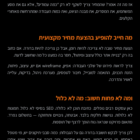
אז מה זה אומר? שהמחיר צריך לשקף לא רק “כמה עמודים”, אלא גם את מסע
המשתמש, את המסרים, את מבנה הניווט, ואת כמות העבודה שמתרחשת מאחורי
הקלעים.
מה חייב להופיע בהצעת מחיר מקצועית
הצעת מחיר טובה לא צריכה להיות רומן, אבל כן צריכה להיות ברורה. אם כתוב
בה רק “בניית אתר כולל עיצוב ופיתוח”, חסר בה כמעט כל מה שחשוב לדעת.
צריך לראות פירוט של שלבי העבודה: אפיון, wireframe אם יש, עיצוב, פיתוח,
הזנת תכנים, התאמה למובייל, חיבור לטפסים, מערכת ניהול, בדיקות, עלייה
לאוויר והדרכה.
ומה לא פחות חשוב: מה לא כלול
כאן עסקים רבים נופלים. כתיבת תוכן לא כלולה. SEO בסיסי לא כלול. תמונות
לא כלולות. נגישות חלקית בלבד. אבטחה, גיבויים ותחזוקה — בתשלום נפרד.
פתאום פרויקט שנראה נוח הופך לרצף של תוספות.
לכן צריך לבקש תשובה ברורה גם על הגבולות: כמה סבבי תיקונים יש, מי מטפל
באחסון, מי רוכש דומיין, האם יש אחריות, ומה קורה אם צריך שינוי אחרי