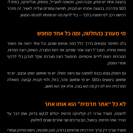
בהצעה אחת יש אפיון, מבנה תוכן, התאמה למובייל, טפסים, אנליטיקה, בסיס ל-
SEO והדרכה. בהצעה אחרת יש תבנית, חמישה עמודים ועלייה לאוויר. זה מזכיר
רכישת רכב לפי תמונה בלבד — בלי לדעת מה יש מתחת למכסה המנוע.
מי מעורב בהחלטה, ומה כל אחד מחפש
בלב הסיפור נמצאים בדרך כלל כמה אנשים שונים, וכל אחד רואה את האתר
מזווית אחרת. המנכ״ל רוצה אתר שמייצג את רמת החברה. השיווק רוצה המרות.
המכירות רוצות לידים איכותיים. התפעול רוצה מערכת שקל לעדכן בלי לרדוף
אחרי הספק.
גם הספק עצמו נכנס לתמונה עם גישה משלו. יש מי שחושב מותג ועיצוב. יש מי
שחושב ביצועים ו-SEO. יש מי שחושב מהר, בזול, ולפי תבנית קבועה. השאלה
המרכזית היא לא רק מה הוא בונה, אלא איך הוא חושב.
לא כל “אתר תדמית” הוא אותו אתר
לדוגמה, משרד עורכי דין וקליניקה פרטית יכולים לבקש בדיוק אותו דבר על
הנייר: אתר תדמית. בפועל, הם צריכים שני אתרים שונים לחלוטין.
משרד עורכי דין צריך היררכיית שירותים ברורה, תוכן סמכותי, ניסוח מדויק ועמודי