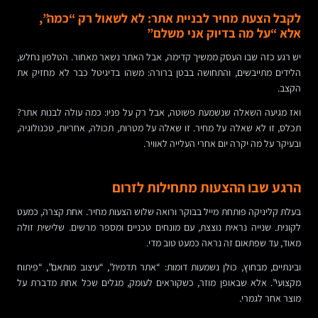
לקבל הצעת מחיר לבניית אתר: לא לשאול רק “כמה”,
אלא “על מה בדיוק אני משלם”
יש רגע כזה שבו העסק ממשיך קדימה, אבל האתר נשאר מאחור. הטלפון נחלש,
הלידים מתייבשים, והתחושה בבטן ברורה: משהו בדיגיטל כבר לא מחזיק את
הקצב.
ואז מגיעה השאלה שנשמעת פשוטה, אבל רק על פניו: כמה עולה לבנות אתר?
תכלס, זו לא שאלה על מחיר. זו שאלה על מטרות, תכולה, אחריות, טכנולוגיה,
ובעיקר על מה יקרה יום אחרי העלייה לאוויר.
הרגע שבו ההצעות מתחילות לזרום
בעלת קליניקה פותחת מייל בבוקר ורואה שלוש הצעות מחיר. אחת קצרה, כמעט
לקונית. שנייה נראית נוצצת, עם מונחים טכניים ומספר מרשים. שלישית זולה
מאוד, עד שפתאום זה נראה כמעט טוב מדי.
ובינתיים, מבחוץ, כולן נשמעות דומות: “אתר תדמית”, “עיצוב מותאם”, “פיתוח
מקצועי”. אלא שבאופן מוזר, כשקוראים לעומק, מגלים שכל אחת מדברת על
מוצר אחר לגמרי.