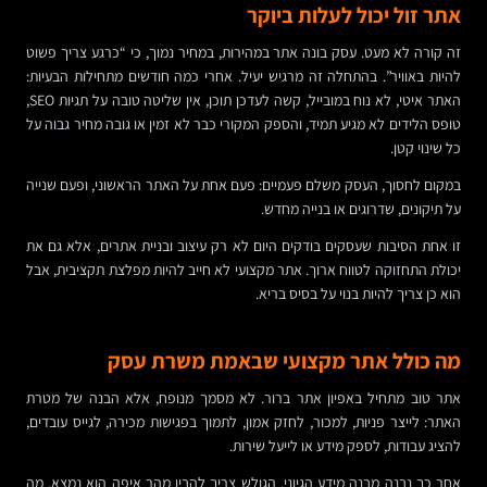
אתר זול יכול לעלות ביוקר
זה קורה לא מעט. עסק בונה אתר במהירות, במחיר נמוך, כי “כרגע צריך פשוט
להיות באוויר”. בהתחלה זה מרגיש יעיל. אחרי כמה חודשים מתחילות הבעיות:
האתר איטי, לא נוח במובייל, קשה לעדכן תוכן, אין שליטה טובה על תגיות SEO,
טופס הלידים לא מגיע תמיד, והספק המקורי כבר לא זמין או גובה מחיר גבוה על
כל שינוי קטן.
במקום לחסוך, העסק משלם פעמיים: פעם אחת על האתר הראשוני, ופעם שנייה
על תיקונים, שדרוגים או בנייה מחדש.
זו אחת הסיבות שעסקים בודקים היום לא רק עיצוב ובניית אתרים, אלא גם את
יכולת התחזוקה לטווח ארוך. אתר מקצועי לא חייב להיות מפלצת תקציבית, אבל
הוא כן צריך להיות בנוי על בסיס בריא.
מה כולל אתר מקצועי שבאמת משרת עסק
אתר טוב מתחיל באפיון אתר ברור. לא מסמך מנופח, אלא הבנה של מטרת
האתר: לייצר פניות, למכור, לחזק אמון, לתמוך בפגישות מכירה, לגייס עובדים,
להציג עבודות, לספק מידע או לייעל שירות.
אחר כך נבנה מבנה מידע הגיוני. הגולש צריך להבין מהר איפה הוא נמצא, מה