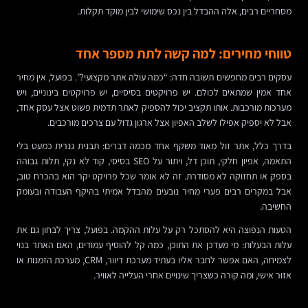
מסחריים רבים, אלה ההבדל בין נכס שימושי לבין מוקד תקלות.
טווחי מחירים: למה קשה לתת מספר אחד
עסקים רבים מחפשים תשובה חדה: “כמה עולה אתר מקצועי?”. בפועל, אין מחיר
אחד אמין שמתאים לכולם. יש פרויקטים בסיסיים, יש פרויקטים בינוניים, ויש
מערכות מורכבות. אותו תקציב יכול להספיק לאתר תדמית פשוט אצל עסק אחד,
אבל לא יספיק אפילו לשלב האפיון אצל ארגון גדול עם צרכים מורכבים.
בדרך כלל, אתר זול מאוד משקף אחד מכמה דברים: תבנית גנרית כמעט בלי
התאמה, אפיון חלקי, תוכן דל, ויתור על SEO בסיסי, קוד לא נקי, תלות גבוהה
בספק או תחזוקה לא מסודרת. זה לא אומר שכל פרויקט יקר הוא בהכרח טוב,
אבל במקרים רבים פערי מחיר נובעים מהבדל אמיתי בהיקף העבודה ובעומק
החשיבה.
הטעות הנפוצה היא להסתכל רק על עלות ההקמה. בפועל, צריך לבחון גם את
עלות הבעלות: מי מעדכן את התוכן, כמה קל להוסיף עמודים, האם האתר בנוי
לצמיחה, האם אפשר לחבר אליו בעתיד מערכת דיוור, CRM, מערכת הזמנות או
אזור אישי, ומה קורה כשצריך שינויים אחרי העלייה לאוויר.