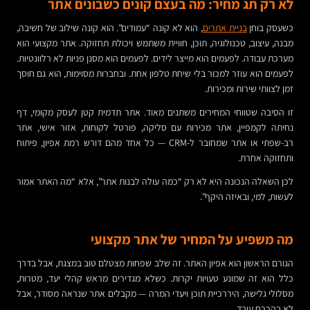
לא רק תג מחיר: מה בעצם קונים כשבונים אתר
כשעסק בוחן
בניית אתרים
, הוא לא קונה “עמודים”. הוא קונה שילוב של חשיבה,
מבנה, עיצוב, טכנולוגיה, תוכן, חוויית משתמש ויכולת תחזוקה. אתר מקצועי הוא
מערכת עבודה. לפעמים הוא מייצר לידים. לפעמים הוא מסנן פניות לא רלוונטיות.
לפעמים הוא עוזר למכור בלי שיחת טלפון אחת. ובחברות מסוימות, הוא גם חוסך
זמן לצוותי שירות ומכירות.
זו הסיבה שטווחי המחירים משתנים מאוד. אתר תדמית קטן לעסק מקומי, דף
נחיתה לקמפיין, אתר מכירות עם סליקה, פורטל לקוחות, אזור אישי, אתר
רב-שפתי או אתר שמחובר ל-CRM — כל אחד מהם דורש רמת אפיון, פיתוח
ותחזוקה אחרת.
לכן השאלה הנכונה היא לא רק “כמה עולה לבנות אתר”, אלא “מה האתר אמור
לעשות, למי, ובאיזה היקף”.
מה משפיע על המחיר של אתר מקצועי
הגורם הראשון הוא אפיון האתר. זה שלב שפחות מצטלם טוב במצגת, אבל בדרך
כלל הוא זה שמונע טעויות יקרות. כשלא מגדירים מראש קהלי יעד, מטרות,
מסלולי גלישה, היררכיית תוכן ויעדי המרה — מקבלים אתר שנראה מסודר, אבל
לא בהכרח עובד.