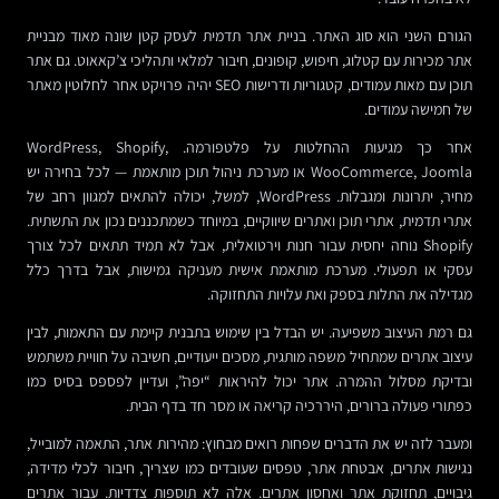
הגורם השני הוא סוג האתר. בניית אתר תדמית לעסק קטן שונה מאוד מבניית
אתר מכירות עם קטלוג, חיפוש, קופונים, חיבור למלאי ותהליכי צ’קאאוט. גם אתר
תוכן עם מאות עמודים, קטגוריות ודרישות SEO יהיה פרויקט אחר לחלוטין מאתר
של חמישה עמודים.
אחר כך מגיעות ההחלטות על פלטפורמה. WordPress, Shopify,
WooCommerce, Joomla או מערכת ניהול תוכן מותאמת — לכל בחירה יש
מחיר, יתרונות ומגבלות. WordPress, למשל, יכולה להתאים למגוון רחב של
אתרי תדמית, אתרי תוכן ואתרים שיווקיים, במיוחד כשמתכננים נכון את התשתית.
Shopify נוחה יחסית עבור חנות וירטואלית, אבל לא תמיד תתאים לכל צורך
עסקי או תפעולי. מערכת מותאמת אישית מעניקה גמישות, אבל בדרך כלל
מגדילה את התלות בספק ואת עלויות התחזוקה.
גם רמת העיצוב משפיעה. יש הבדל בין שימוש בתבנית קיימת עם התאמות, לבין
עיצוב אתרים שמתחיל משפה מותגית, מסכים ייעודיים, חשיבה על חוויית משתמש
ובדיקת מסלול ההמרה. אתר יכול להיראות “יפה”, ועדיין לפספס בסיס כמו
כפתורי פעולה ברורים, היררכיה קריאה או מסר חד בדף הבית.
ומעבר לזה יש את הדברים שפחות רואים מבחוץ: מהירות אתר, התאמה למובייל,
נגישות אתרים, אבטחת אתר, טפסים שעובדים כמו שצריך, חיבור לכלי מדידה,
גיבויים, תחזוקת אתר ואחסון אתרים. אלה לא תוספות צדדיות. עבור אתרים