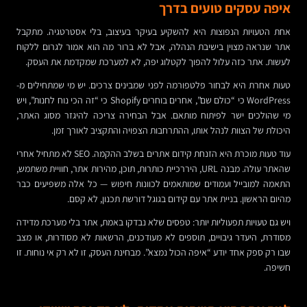
איפה עסקים טועים בדרך
אחת הטעויות הנפוצות היא להשקיע בעיקר בעיצוב, בלי אסטרטגיה. מתקבל
אתר שנראה מצוין בישיבת הנהלה, אבל לא ברור מה הוא אמור לגרום ללקוח
לעשות. אתר כזה עלול להפוך לקטלוג יפה, לא למערכת שמקדמת את העסק.
טעות אחרת היא לבחור פלטפורמה לפני שמבינים צרכים. יש מי שמתחילים מ-
WordPress כי “כולם שם”, אחרים בוחרים Shopify כי “זה הכי נוח לחנות”, ויש
מי שהולכים ישר לפיתוח מותאם. אבל הבחירה צריכה להיגזר מסוג האתר,
היכולת של הצוות לנהל אותו, ההתרחבות הצפויה והתקציב לאורך זמן.
עוד טעות מוכרת היא הזנחת קידום אתרים בשלב ההקמה. SEO לא מתחיל אחרי
שהאתר עולה. מבנה URL, היררכיית כותרות, תוכן, מהירות אתר, חוויית משתמש,
התאמה למובייל ועמודים שמותאמים לכוונות חיפוש — כל אלה משפיעים כבר
מהיום הראשון. בניית אתר עם קידום בגוגל דורשת תכנון, לא קסם.
ויש גם טעויות תפעוליות יותר: טפסים שלא נבדקו באמת, אתר בלי מערכת מדידה
מסודרת, היעדר גיבויים, תוספים לא מעודכנים, הרשאות לא מסודרות, או מצב
שבו רק ספק אחד יודע “איפה הכול נמצא”. מבחינת העסק, זו לא רק אי נוחות. זו
חשיפה.