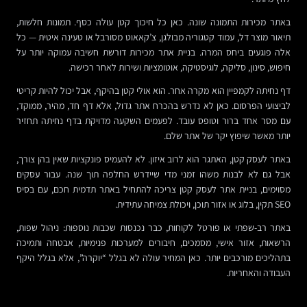
באתר מכירות התמונה שונה. כאן כל חיכוך קטן עולה כסף. תמונות חלשות,
תיאור מוצר דל, עמוד קטגוריה מבולגן, צ’קאאוט מסורבל או טעינה איטית — כל
אלה פוגעים ביחס המרה. בניית אתר מכירות דורשת חשיבה עמוקה יותר על
חיפוש, סינון, סליקה, לוגיסטיקה, אוטומציות ושירות לאחר רכישה.
דף נחיתה לקמפיין הוא מקרה אחר. הוא אולי קטן בהיקף, אבל יכול להיות קריטי
לביצועי הפרסום. כאן לא נדרש בהכרח אתר גדול, אלא דף חד, מהיר, ממוקד,
עם מסר אחד ברור וטופס עובד. לפעמים השקעה מדויקת בדף נחיתה תחזיר
יותר מאשר שיפוץ יקר של אתר שלם.
באתר לעסק קטן, האתגר הוא לרוב איזון. לא להעמיס פונקציות שאין בהן צורך,
אבל גם לא לבנות משהו זמני מדי שיידרש החלפה תוך שנה. עבור עסקים
מסוימים, בניית אתר לעסק קטן צריכה להתחיל באתר תדמית חכם, עם בסיס
SEO תקין, בלוג או אזור תוכן, ויכולת צמיחה עתידית.
באתר רב-שפתי או פורטל לקוחות, כבר נכנסות שכבות נוספות: ניהול שפות,
הרשאות, אזור אישי, מסמכים, חיבורים למערכות פנימיות, אבטחה ותמיכה
בתהליכים מורכבים יותר. כאן המחיר עולה לא בגלל “יוקרה”, אלא בגלל היקף
העבודה והאחריות.