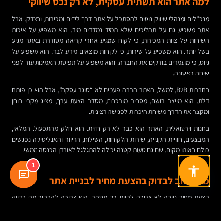
למה אתר הוא תשתית עסקית, לא רק נכס שיווקי
מנכ”לים ומנהלי שיווק נוטים להסתכל על אתר דרך לידים ומכירות, ובצדק. אבל
אתר משפיע גם על תהליכים שלא תמיד נמדדים מיד. הוא משפיע על איכות
השיחות של צוות המכירות, כי לקוח שמגיע אחרי קריאה מסודרת באתר מגיע
בשל יותר. הוא משפיע על שירות, כי לקוחות מוצאים מידע לבד. הוא משפיע על
גיוס, כי מועמדים בודקים את החברה. והוא משפיע על תפיסת האמינות עוד לפני
שיחה ראשונה.
בחברות B2B, למשל, האתר הרבה פעמים לא “סוגר עסקה”, אבל הוא כן פותח
דלת. הוא מייצר רושם, מסביר מורכבות, מסדר הצעת ערך, מציג מקרי בוחן
ומקצר את הדרך משיחת היכרות לפגישה רצינית.
בחנות וירטואלית, האתר הוא כבר לא רק חזית. הוא חלק מהתפעול. המלאי,
המבצעים, חוויית הקנייה, שירות הלקוחות, השילוח, הדיוור והאנליטיקה נפגשים
כולם באותו מקום. שם גם טעות קטנה יכולה להתגלגל לאובדן הכנסה ממשי.
1
מה חשוב לבדוק בהצעת מחיר לבניית אתר
הצעת מחיר טובה לא צריכה להיות רק מספר. היא צריכה להבהיר מה בדיוק
כלול: אפיון, עיצוב, פיתוח, הזנת תכנים, התאמות SEO בסיסיות, חיבור לטפסים,
אבטחה, בדיקות, הדרכה, אחריות, תחזוקה ואחסון.