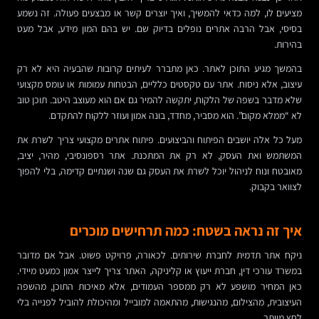
מציעים לו, למה כדאי להמשיך, ואיך יוצרים קשר או מבצעים פעולה. זה נשמע
בסיסי, אבל הרבה אתרים נופלים בדיוק שם. יש בהם המון מידע, אבל מעט
בהירות.
בהמשך מגיע התוכן לאתר. כאן מתברר לעיתים קרובות שהבעיה היא לא רק
עיצוב, אלא ניסוח. אתר עם טקסטים כלליים, הבטחות עמומות או עומס מקצועי
שלא מדבר בשפה של הלקוח, יתקשה להמיר גם אם הוא מעוצב היטב. תוכן טוב
לא “ממלא מקום”. הוא מסביר, מחדד, בונה אמון ועוזר ללקוח להתקדם.
מעל כל אלה יושבים הפיתוח והביצועים. פיתוח אתרים מקצועי צריך לשרת את
המשתמש ואת העסק, לא רק את המתכנת. אתר רספונסיבי, מהיר, יציב,
מאובטח ונוח לניהול יוכל לשרת את העסק גם שנה ושנתיים קדימה, בלי להפוך
לצוואר בקבוק.
איך זה נראה בשטח: כמה תרחישים מוכרים
ניקח אתר תדמית לחברת שירותים. לכאורה, פרויקט פשוט. אבל אם מדובר
במשרד עורכי דין, חברת ייעוץ או קליניקה, האתר צריך לייצר אמון כמעט מיידי.
כאן המחיר מושפע לא רק ממספר העמודים, אלא מאיכות התוכן, מהשפה
העיצובית, מהצילום, מהנגישות, מהתאמה למובייל ומהיכולת להוביל לפנייה בלי
לחץ מיותר.