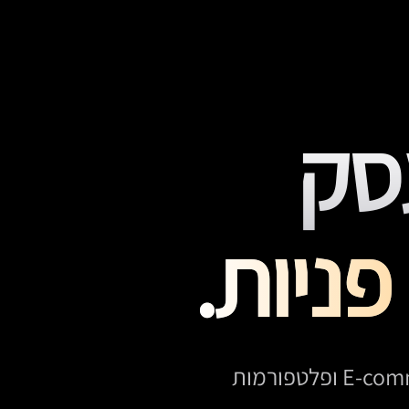
סק
פניות.
Dreamview מתכננת, מעצבת ומפתחת אתרי תדמית, חנויות E-commerce ופלטפורמות