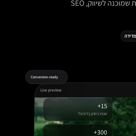
דיגיטליות עם חוויית משתמש חדה, טעינה מהירה, מסרים ברורים ותשתית שמוכנה לשיווק, SEO
ומדידה
Conversion-ready
Live preview
15+
שנות ניסיון בדיגיטל
300+