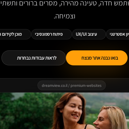
וצמיחה.
ון אסטרטגי
עיצוב UX/UI
פיתוח רספונסיבי
מוכן לקידום 
בואו נבנה אתר מנצח
לראות עבודות נבחרות
dreamview.co.il / premium-websites