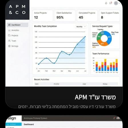
משרד עו"ד APM
משרד עורכי דין עסקי מוביל המתמחה בליווי חברות, יזמים
ומשקיעים בתחומי המסחר, ההייטק, המימון, הנדל"ן
והליטיגציה המסחרית