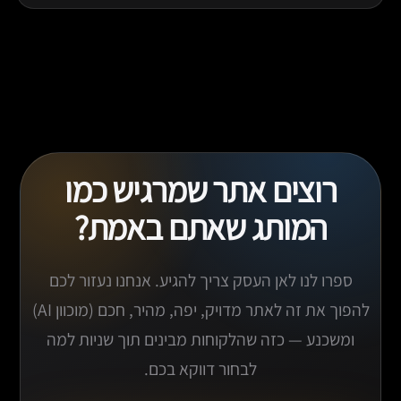
אנחנו בונים תשתית SEO בסיסית כבר מההתחלה: היררכיית
כותרות, מבנה URL, תגיות מטא, ביצועים, התאמה למובייל
וחיבור לכלי מדידה. קידום אורגני מלא דורש גם תוכן,
קישורים ושיפור מתמשך.
רוצים אתר שמרגיש כמו
המותג שאתם באמת?
ספרו לנו לאן העסק צריך להגיע. אנחנו נעזור לכם
להפוך את זה לאתר מדויק, יפה, מהיר, חכם (מוכוון AI)
ומשכנע — כזה שהלקוחות מבינים תוך שניות למה
לבחור דווקא בכם.