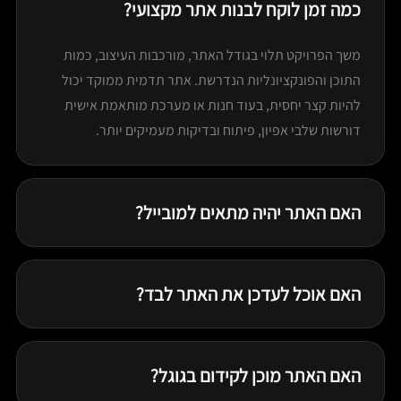
כמה זמן לוקח לבנות אתר מקצועי?
משך הפרויקט תלוי בגודל האתר, מורכבות העיצוב, כמות
התוכן והפונקציונליות הנדרשת. אתר תדמית ממוקד יכול
להיות קצר יחסית, בעוד חנות או מערכת מותאמת אישית
דורשות שלבי אפיון, פיתוח ובדיקות מעמיקים יותר.
האם האתר יהיה מתאים למובייל?
כן. כל אתר נבנה בגישה רספונסיבית מלאה, עם התאמות
למסכים גדולים, טאבלטים ומובייל. אנחנו בודקים את חוויית
האם אוכל לעדכן את האתר לבד?
המשתמש, הטפסים, התפריטים ומהירות הטעינה במגוון
רזולוציות.
כן. אנחנו שמים דגש על מערכת ניהול נוחה, מבנה תוכן ברור
והדרכה לאחר העלייה לאוויר. המטרה היא שתוכלו להוסיף
האם האתר מוכן לקידום בגוגל?
תוכן ולעדכן עמודים בלי להיות תלויים בכל שינוי קטן.