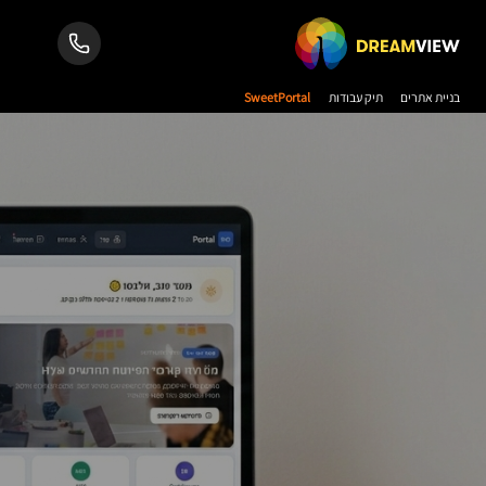
בניית אתרים
תיק עבודות
SweetPortal