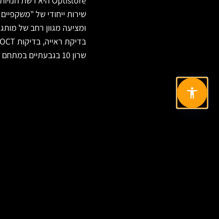
Optistore היא ר
שרון 10 בגבעתיים במתחם היי פארק עם חניה חינם לשעה הראשונה.
מוכנים להתחיל פרויקט
ניווט
בניית אתר?
אודות
דברו איתנו
שירותים