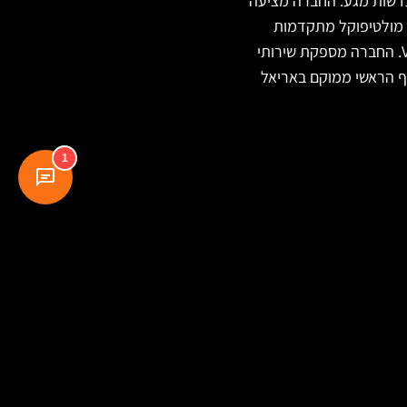
ועדשות מגע. החברה מציעה
חריות להתאמה. Optistore מתמחה בעדשות מולטיפוקל מתקדמות
ומציעה מגוון רחב של מותגים יוקרתיים כולל Christian Dior, Gucci, Prada, Ray-Ban ו-Versace. החברה מספקת שירותי
OC ובדיקות מיופיה לילדים, עם מועדון לקוחות ומועדון CashBack. הסניף הראשי ממוקם באריאל
1
עקבו אחרינו