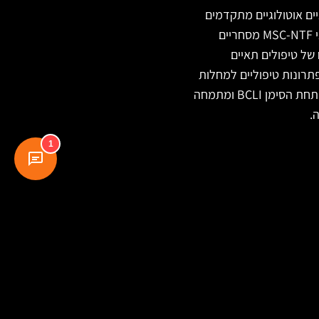
ולים תאיים אוטולוגיים מתקדמים
למחלות נוירודגנרטיביות קשות. החברה מפתחת פלטפורמה חדשנית בשם NurOwn® לייצור תאי MSC-NTF מסחריים
של טיפולים תאיים
וש בטכנולוגיה תאית מתקדמת. BrainStorm עובדת על פתרונות טיפוליים למחלות
כמו ALS (טרשת אמיוטרופית צדדית) ומחלות נוירודגנרטיביות אחרות. החברה נסחרת בנאסד"ק תחת הסימן BCLI ומתמחה
.
1
עקבו אחרינו