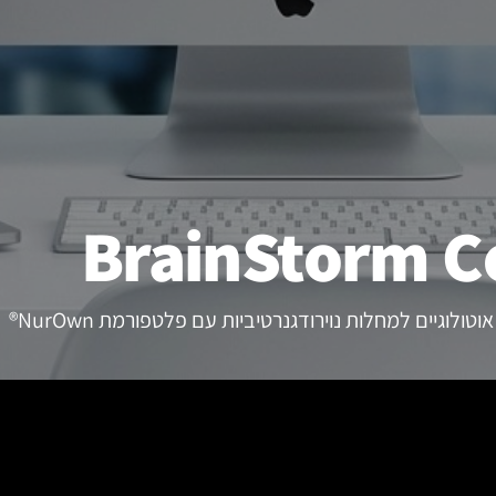
BrainStorm Ce
וגיים למחלות נוירודגנרטיביות עם פלטפורמת NurOwn®