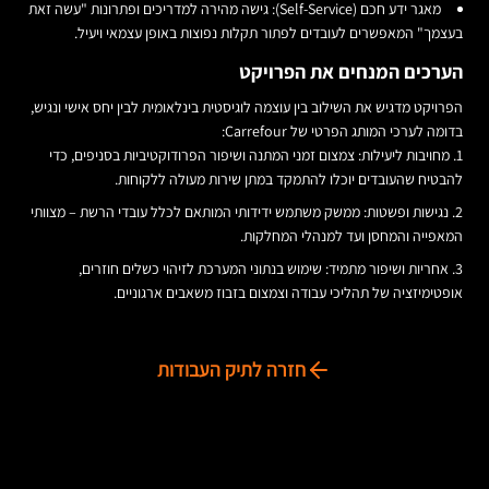
מאגר ידע חכם (Self-Service):
גישה מהירה למדריכים ופתרונות "עשה זאת
בעצמך" המאפשרים לעובדים לפתור תקלות נפוצות באופן עצמאי ויעיל.
הערכים המנחים את הפרויקט
הפרויקט מדגיש את השילוב בין עוצמה לוגיסטית בינלאומית לבין יחס אישי ונגיש,
בדומה לערכי המותג הפרטי של Carrefour:
מחויבות ליעילות:
צמצום זמני המתנה ושיפור הפרודוקטיביות בסניפים, כדי
להבטיח שהעובדים יוכלו להתמקד במתן שירות מעולה ללקוחות.
נגישות ופשטות:
ממשק משתמש ידידותי המותאם לכלל עובדי הרשת – מצוותי
המאפייה והמחסן ועד למנהלי המחלקות.
אחריות ושיפור מתמיד:
שימוש בנתוני המערכת לזיהוי כשלים חוזרים,
אופטימיזציה של תהליכי עבודה וצמצום בזבוז משאבים ארגוניים.
חזרה לתיק העבודות