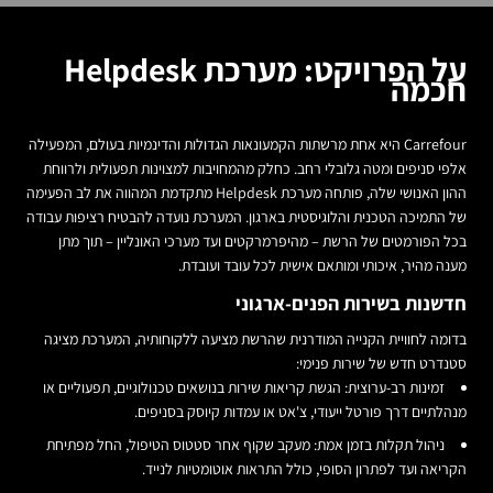
על הפרויקט: מערכת Helpdesk
חכמה
Carrefour היא אחת מרשתות הקמעונאות הגדולות והדינמיות בעולם, המפעילה
אלפי סניפים ומטה גלובלי רחב. כחלק מהמחויבות למצוינות תפעולית ולרווחת
ההון האנושי שלה, פותחה מערכת
Helpdesk
מתקדמת המהווה את לב הפעימה
של התמיכה הטכנית והלוגיסטית בארגון. המערכת נועדה להבטיח רציפות עבודה
בכל הפורמטים של הרשת – מהיפרמרקטים ועד מערכי האונליין – תוך מתן
מענה מהיר, איכותי ומותאם אישית לכל עובד ועובדת.
חדשנות בשירות הפנים-ארגוני
בדומה לחוויית הקנייה המודרנית שהרשת מציעה ללקוחותיה, המערכת מציגה
סטנדרט חדש של שירות פנימי:
זמינות רב-ערוצית:
הגשת קריאות שירות בנושאים טכנולוגיים, תפעוליים או
מנהלתיים דרך פורטל ייעודי, צ'אט או עמדות קיוסק בסניפים.
ניהול תקלות בזמן אמת:
מעקב שקוף אחר סטטוס הטיפול, החל מפתיחת
הקריאה ועד לפתרון הסופי, כולל התראות אוטומטיות לנייד.