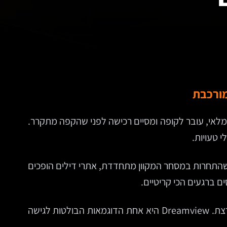
מורכבת
 כבר באתר, בודק מלאי, עובר לקופה ומסיים רכישה לפני שהקפה מתקרר.
 טעויות.
יימר ובאנר כתום. ככל שהתחרות במסחר המקוון מתחדדת, אתרי דילים הופכים
ם ברגעים הכי קריטיים.
במרכז השינוי הזה צומחות פלטפורמות ייעודיות, שבנויות מראש ללוגיקה של דיל קצר-חיים, מלאי תנודתי ותנועה מתפרצת. Dreamview היא אחת הדוגמאות הבולטות לגישה