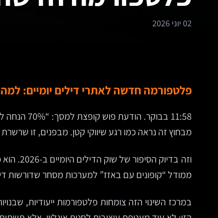
02 יוני 2026
פלטפורמה חדשה לאתרי דילים יומיים: למ
11:58 בבוק
מבחוץ זה נראה כמו רגע שיווקי קטן. מבפנים, זו שרשרת
וזה בדיו
ממודל “קופונים עם באזז” למערכות מסחר שדורשות דיוק
הזו: לא עוד מעטפת עיצובית לחנות אונליין, אלא תשתית