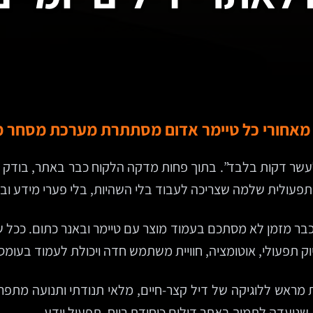
ה מאחורי כל טיימר אדום מסתתרת מערכת מסחר 
ר. הודעת פוש קופצת למסך: “70% הנחה לעשר דקות בלבד”. בתוך פחות מדקה הלקוח
 תפעולית שלמה שצריכה לעבוד בלי השהיות, בלי פערי מידע ובלי
ק הסיפור של שוק הדילים היומיים ב-2026. הוא כבר מזמן לא מסתכם בעמוד מוצר עם ט
 תפעולי, אוטומציה, חוויית משתמש חדה ויכולת לעמוד בעומסי
 שנועדה לתמוך באתר דילים כיחידת רווח, תפעול וידע.