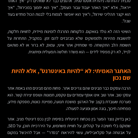
טכנית להחלטה ניהולית-אסטרטגית. ארגונים כבר לא שואלים רק “איך האתר
ייראה”, אלא “איך האתר יעבוד עבור העסק”, “איך הוא יתמוך במכירות”, “איך
הוא יקצר תהליכי שירות”, ו“איך הוא יאפשר לצמוח בלי לבנות הכול מחדש בעוד
שנה”.
השינוי הזה לא נולד בוואקום. הלקוחות התרגלו לזמינות מיידית, לחוויות חלקות,
לתשובות מהירות ולממשקים שלא מבזבזים להם זמן. במקביל, התחרות על
תשומת הלב התקשחה. מי שמחזיק אתר איטי, עמוס, לא ברור או לא מותאם
לנייד, לא רק מפסיד לידים — הוא משדר חולשה תפעולית ומיתוגית.
האתגר האמיתי: לא “להיות באינטרנט”, אלא להיות
שם נכון
הרבה עסקים כבר מבינים שהם צריכים אתר. פחות מהם מבינים מהו באמת אתר
עסקי טוב. אתר טוב אינו אוסף עמודים עם טקסט, תמונות וטופס יצירת קשר. הוא
מערכת שעובדת בקצב של הארגון: מושכת תנועה, ממיינת כוונות, מספקת מידע,
מפחיתה חיכוך, בונה אמון ומניעה לפעולה.
כאן בדיוק נוצר הפער בין נוכחות דיגיטלית בסיסית לבין נכס דיגיטלי מניב. אתר
שמוקם בלי חשיבה על קהלים, על חוויית משתמש, על היררכיית תוכן, על SEO,
על אבטחה ועל סקלאביליות, עשוי להיראות “בסדר” — אבל להיכשל במקום