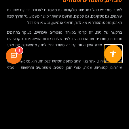
לאתר עסקי יש קהל רחב יותר מלקוחות. גם מועמדים לעבודה בודקים אותו. גם
שותפים. גם משקיעים. גם ספקים. הרושם שהאתר מייצר משפיע על הדרך שבה
הארגון נתפס: מסודר או מאולתר, חדשני או מיושן, נגיש או מסורבל.
בהקשר של גיוס, זה קריטי במיוחד. מועמדים איכותיים, בעיקר בתחומים
תחרותיים, חוקרים את החברה עוד לפני שליחת קורות החיים. אתר מקצועי עם
שפה ברורה, מידע אמין ואזור קריירה מסודר יכול לחזק משמעותית את מותג
1
המעסיק.
גם ברמת הניהול, אתר בנוי היטב מספק תשתית לצמיחה. הוא מאפשר להוסיף
שירותים, קטגוריות, שפות, אזורי תוכן, טפסים, משתמשים והרשאות — מבלי
לפרק את המערכת בכל פעם מחדש. במילים אחרות, הוא סקלאבילי. הוא גדל
עם העסק במקום לעכב אותו.
זהו הבדל מהותי בין אתר שנבנה “כדי שיהיה” לבין אתר שנבנה מתוך חשיבה
מוצרית. הראשון נשחק מהר. השני נשאר רלוונטי גם כשהארגון מתרחב, משנה
כיוון או נכנס לשווקים חדשים.
מה לוקחים מזה בפועל