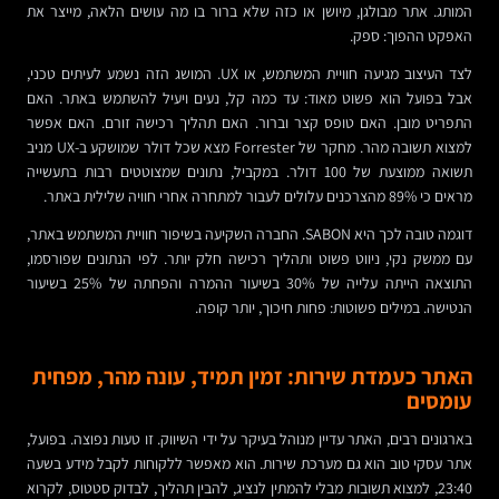
המותג. אתר מבולגן, מיושן או כזה שלא ברור בו מה עושים הלאה, מייצר את
האפקט ההפוך: ספק.
לצד העיצוב מגיעה חוויית המשתמש, או UX. המושג הזה נשמע לעיתים טכני,
אבל בפועל הוא פשוט מאוד: עד כמה קל, נעים ויעיל להשתמש באתר. האם
התפריט מובן. האם טופס קצר וברור. האם תהליך רכישה זורם. האם אפשר
למצוא תשובה מהר. מחקר של Forrester מצא שכל דולר שמושקע ב-UX מניב
תשואה ממוצעת של 100 דולר. במקביל, נתונים שמצוטטים רבות בתעשייה
מראים כי 89% מהצרכנים עלולים לעבור למתחרה אחרי חוויה שלילית באתר.
דוגמה טובה לכך היא SABON. החברה השקיעה בשיפור חוויית המשתמש באתר,
עם ממשק נקי, ניווט פשוט ותהליך רכישה חלק יותר. לפי הנתונים שפורסמו,
התוצאה הייתה עלייה של 30% בשיעור ההמרה והפחתה של 25% בשיעור
הנטישה. במילים פשוטות: פחות חיכוך, יותר קופה.
האתר כעמדת שירות: זמין תמיד, עונה מהר, מפחית
עומסים
בארגונים רבים, האתר עדיין מנוהל בעיקר על ידי השיווק. זו טעות נפוצה. בפועל,
אתר עסקי טוב הוא גם מערכת שירות. הוא מאפשר ללקוחות לקבל מידע בשעה
23:40, למצוא תשובות מבלי להמתין לנציג, להבין תהליך, לבדוק סטטוס, לקרוא