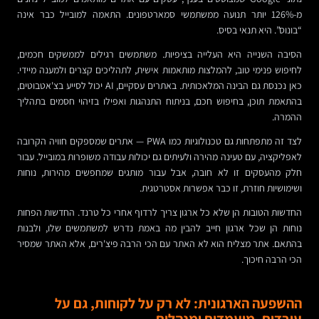
מ-126% יותר תנועה ממשתמשי סמארטפונים. התאמה למובייל כבר אינה
“בונוס”. היא תנאי בסיס.
הסיבה השנייה היא העלייה בציפיות. משתמשים רגילים לממשקים חכמים,
לחיפוש פנימי טוב, להמלצות מותאמות אישית, לתהליכים קצרים ולמענה מיידי.
כאן נכנסת גם הבינה המלאכותית. באתרים עסקיים, AI יכול לסייע בצ'אטבוטים,
בהתאמת תוכן, בחיפוש חכם, בניתוח התנהגות ואפילו בזיהוי חסמים בתהליך
ההמרה.
לצד זה מתפתחות גם טכנולוגיות כמו PWA — אתרים שמספקים חוויה הקרובה
לאפליקציה, עם טעינה מהירה ולעיתים גם יכולות עבודה משופרות במובייל. עבור
חלק מהעסקים זו לא חובה, אבל עבור מותגים שמחפשים מהירות, נוחות
ושימושיות חוזרת, זו כבר אפשרות אסטרטגית.
החדשות הטובות הן שלא כל ארגון צריך לרדוף אחרי כל טרנד. החדשות הפחות
נוחות הן שכל ארגון חייב להבין מה באמת נדרש למשתמשים שלו, ולבנות
בהתאם. אתר מצליח הוא לא האתר עם הכי הרבה פיצ'רים, אלא האתר שמסיר
הכי הרבה חיכוך.
ההשפעה הארגונית: לא רק על לקוחות, גם על
עובדים, מועמדים ומנהלים