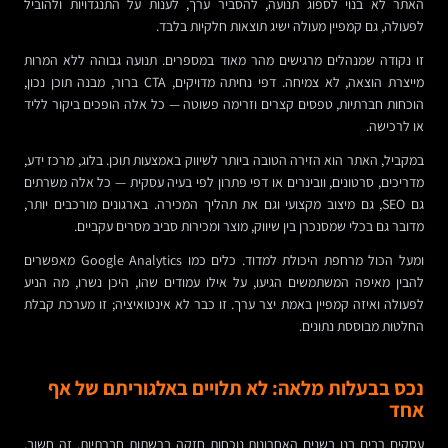
האתר לא בנוי לספוג תנועה, להסביר ערך, לענות על התנגדויות ולהוביל
לפעולה, גם קמפיין מעולה ישיג תוצאות חלקיות בלבד.
זו נקודה שמנהלים מרגישים מהר מאוד במספרים. תנועה גבוהה ללא המרות
מייצרת הוצאה, לא צמיחה. דפי נחיתה מדויקים, CTA ברור, מבנה תוכן נכון,
הוכחות חברתיות, טפסים קצרים וזרימה פשוטה — כל אלה הופכים ביקור לליד
או לרכישה.
במקביל, האתר הוא הזירה הטובה ביותר לשיווק באמצעות תוכן. בלוג, מרכז ידע,
מדריכים, סרטונים, וובינרים או דפי פתרון לפי בעיה עסקית — כל אלה משרתים
גם SEO, גם מיצוב מקצועי וגם את תהליך המכירה. בארגונים מורכבים יותר,
מדובר גם בכלי שמסנכרן בין שיווק, מוצר ומכירות סביב מסרים עקביים.
ומעל הכול מרחפת היכולת למדוד. כלים כמו Google Analytics מאפשרים
להבין מאיפה המשתמשים הגיעו, על אילו עמודים שהו, היכן נשרו, מה הניע
לפעולה ואיזה קמפיין באמת יצר ערך. זו כבר לא אינטואיציה; זו מערכת קבלת
החלטות מבוססת נתונים.
נכס בבעלות מלאה: לא תלויים באלגוריתם של אף
אחד
עסקים רבים בנו בשנים האחרונות נוכחות חזקה ברשתות חברתיות. זה חשוב,