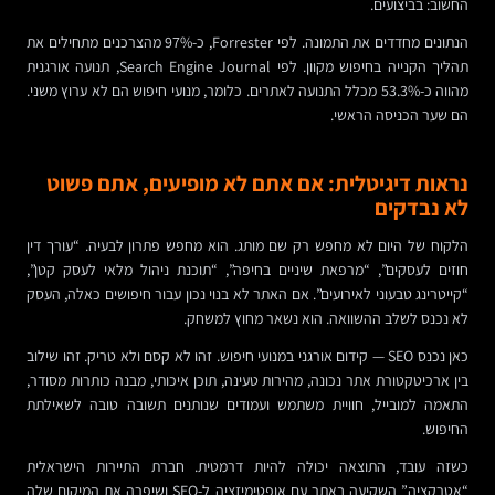
החשוב: בביצועים.
הנתונים מחדדים את התמונה. לפי Forrester, כ-97% מהצרכנים מתחילים את
תהליך הקנייה בחיפוש מקוון. לפי Search Engine Journal, תנועה אורגנית
מהווה כ-53.3% מכלל התנועה לאתרים. כלומר, מנועי חיפוש הם לא ערוץ משני.
הם שער הכניסה הראשי.
נראות דיגיטלית: אם אתם לא מופיעים, אתם פשוט
לא נבדקים
הלקוח של היום לא מחפש רק שם מותג. הוא מחפש פתרון לבעיה. “עורך דין
חוזים לעסקים”, “מרפאת שיניים בחיפה”, “תוכנת ניהול מלאי לעסק קטן”,
“קייטרינג טבעוני לאירועים”. אם האתר לא בנוי נכון עבור חיפושים כאלה, העסק
לא נכנס לשלב ההשוואה. הוא נשאר מחוץ למשחק.
כאן נכנס SEO — קידום אורגני במנועי חיפוש. זהו לא קסם ולא טריק. זהו שילוב
בין ארכיטקטורת אתר נכונה, מהירות טעינה, תוכן איכותי, מבנה כותרות מסודר,
התאמה למובייל, חוויית משתמש ועמודים שנותנים תשובה טובה לשאילתת
החיפוש.
כשזה עובד, התוצאה יכולה להיות דרמטית. חברת התיירות הישראלית
“אטרקציה” השקיעה באתר עם אופטימיזציה ל-SEO ושיפרה את המיקום שלה