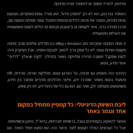
מדיניות, להוריד מסמך או להשאיר פנייה מדויקת.
כשאתר בנוי נכון, הוא לא רק “מספק מידע”. הוא מוריד עומס ממוקדים, מצמצם
פניות חוזרות, משפר את איכות הלידים ומפחית תסכול. עמוד שאלות נפוצות טוב,
מרכז תמיכה ברור, אזור לקוחות או צ’אטבוט מבוסס AI יכולים לשנות משמעותית
את היעילות התפעולית.
זו אחת הסיבות שחברות כמו Amazon ו-eBay בנו מודלים שלמים סביב זמינות
מקוונת ושירות עצמי. לא כל עסק צריך להפוך לענקית מסחר, אבל העיקרון זהה:
לקוח שמקבל תשובה מהירה ומדויקת נשאר בתהליך. לקוח שנאלץ “לרדוף”
אחרי מידע, נוטש.
ההיבט הזה משפיע גם פנימה, על הארגון עצמו. מחלקות שירות, מכירות, HR
ותפעול נהנות מאתר שמרכז ידע, מייצר תהליכים סדורים ומחבר בין מידע,
משתמשים ופעולות. לכן, אתר טוב הוא גם כלי של ניהול ידע, לא רק שיווק.
ליבת השיווק הדיגיטלי: כל קמפיין מתחיל במקום
אחד ונגמר באתר
אפשר להשקיע בקמפיינים בגוגל, ברשתות חברתיות, בדוא"ל, בתוכן ובשותפויות.
אבל כל הערוצים האלה זקוקים ליעד. והיעד הזה הוא כמעט תמיד האתר. אם