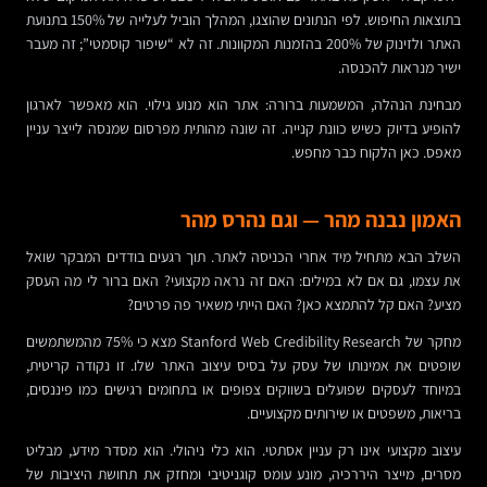
בתוצאות החיפוש. לפי הנתונים שהוצגו, המהלך הוביל לעלייה של 150% בתנועת
האתר ולזינוק של 200% בהזמנות המקוונות. זה לא “שיפור קוסמטי”; זה מעבר
ישיר מנראות להכנסה.
מבחינת הנהלה, המשמעות ברורה: אתר הוא מנוע גילוי. הוא מאפשר לארגון
להופיע בדיוק כשיש כוונת קנייה. זה שונה מהותית מפרסום שמנסה לייצר עניין
מאפס. כאן הלקוח כבר מחפש.
האמון נבנה מהר — וגם נהרס מהר
השלב הבא מתחיל מיד אחרי הכניסה לאתר. תוך רגעים בודדים המבקר שואל
את עצמו, גם אם לא במילים: האם זה נראה מקצועי? האם ברור לי מה העסק
מציע? האם קל להתמצא כאן? האם הייתי משאיר פה פרטים?
מחקר של Stanford Web Credibility Research מצא כי 75% מהמשתמשים
שופטים את אמינותו של עסק על בסיס עיצוב האתר שלו. זו נקודה קריטית,
במיוחד לעסקים שפועלים בשווקים צפופים או בתחומים רגישים כמו פיננסים,
בריאות, משפטים או שירותים מקצועיים.
עיצוב מקצועי אינו רק עניין אסתטי. הוא כלי ניהולי. הוא מסדר מידע, מבליט
מסרים, מייצר היררכיה, מונע עומס קוגניטיבי ומחזק את תחושת היציבות של