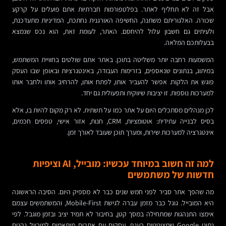
אבל זה לא תחליף לאתר. בפלטפורמות חברתיות אתם פועלים על קרקע
שכורה. האלגוריתם משתנה, החשיפה האורגנית נחתכת, המדיניות מתעדכנת,
ולעיתים גם חשבון עלול להיחסם. האתר, לעומת זאת, הוא נכס שנמצא
בבעלותכם המלאה.
המשמעות רחבה יותר משליטה בתוכן. באתר אתם שולטים בחוויית המשתמש,
במיתוג, בנתונים שנאספים, בזרימות העבודה, באינטגרציות ובאופן שבו העסק
פוגש את הלקוח. אפשר להעביר אותו, לפתח אותו, להרחיב אותו ולחבר אותו
למערכות נוספות. זו יציבות שיווקית ותפעולית גם יחד.
לכן מנהלים מסתכלים היום על אתר כמו על תשתית. לא רק מקום להיות בו, אלא
בסיס לבנייה עתידית: אוטומציות, CRM, חנות, אזור אישי, טפסים חכמים,
אינטגרציה למערכות שירות, ומערך תוכן שעובד לאורך זמן.
למה זה חשוב במיוחד עכשיו: מובייל, AI וציפיות
חדשות של משתמשים
מה שהפך אתר סביר לפני חמש שנים כבר לא מספיק היום. הסיבה הראשונה
היא המובייל. גוגל כבר מזמן עברה לגישת Mobile-First, והמשתמשים עצמם
אימצו התנהגות שמתחילה במסך קטן, בחיבור לא תמיד יציב ובזמן מוגבל. לפי
נתוני Google שמצוטטים בענף, עסקים עם אתרים מותאמים למובייל נהנים